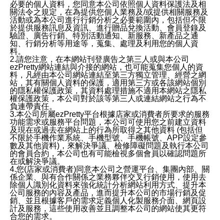
必要的個人資料，您同意本公司依照個人資料保護法及相
關法令之規定，在為提供您個人業務及/或提供相關服務及
活動或為本公司進行行銷分析之必要範圍內，包括但不限
於提供服務訊息及資訊、進行贈品兌換活動、會員登錄及
驗證、廣告行銷、特別活動通知、新服務、新產品之通
知、行銷分析等用途等，蒐集、處理及利用您的個人資
料。
2.請您注意，在本網站刊登廣告之第三人或與本公司
ezPretty網站連結與介接的網站，也可能蒐集您個人的資
料，凡經由本公司網站連結至第三方獨立管理、經營之網
站，其有關個人資料的保護，適用第三方或各該網站個別
的隱私權保護政策，其資料處理措施不適用本網站之隱私
權保護政策，本公司對於該等第三人或連結網站之行為不
負連帶責任。
3.本公司所屬ezPretty平台根據店家或消費者所要求的服務
功能需求或服務平台問題，本公司可使用您之前建立資料
及現在或過去在網站上的行為所取得之其他資料 (包括但
不限於手機作業系統、手機型號、手機帳號、APP設定參
數及其他資料)，來解決爭議、檢修障礙問題及執行本公司
的會員合約，本公司也有可能檢視多個會員以確認問題所
在或解決爭議。
4.您(店家或消費者)同意本公司之營運平台、集團內部、關
係企業、與有合作關係之業務夥伴交叉行銷使用，使用去
除個人識別化資料來強化統計分析網站利用方式、提升本
公司服務的內容及產品，進而提升本公司的市場行銷及促
銷、並且根據客戶的需求定義個人化製服務介面、網頁設
計及服務，這些使用改善並且調整本公司的網站使其更符
合您的需求。