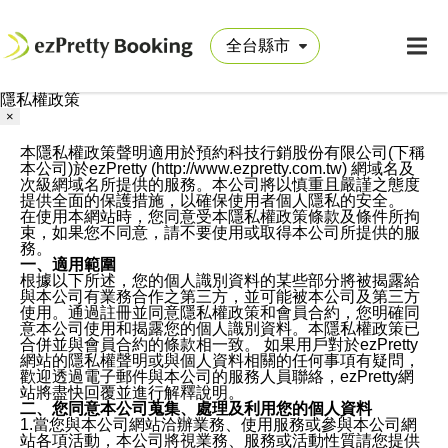
隱私權政策
×
本隱私權政策聲明適用於預約科技行銷股份有限公司(下稱
本公司)於ezPretty (http://www.ezpretty.com.tw) 網域名及
次級網域名所提供的服務。本公司將以慎重且嚴謹之態度
提供全面的保護措施，以確保使用者個人隱私的安全。
在使用本網站時，您同意受本隱私權政策條款及條件所拘
束，如果您不同意，請不要使用或取得本公司所提供的服
務。
一、適用範圍
根據以下所述，您的個人識別資料的某些部分將被揭露給
與本公司有業務合作之第三方，並可能被本公司及第三方
使用。通過註冊並同意隱私權政策和會員合約，您明確同
意本公司使用和揭露您的個人識別資料。本隱私權政策已
合併並與會員合約的條款相一致。 如果用戶對於ezPretty
網站的隱私權聲明或與個人資料相關的任何事項有疑問，
歡迎透過電子郵件與本公司的服務人員聯絡，ezPretty網
站將盡快回覆並進行解釋說明。
二、您同意本公司蒐集、處理及利用您的個人資料
1.當您與本公司網站洽辦業務、使用服務或參與本公司網
站各項活動，本公司將視業務、服務或活動性質請您提供