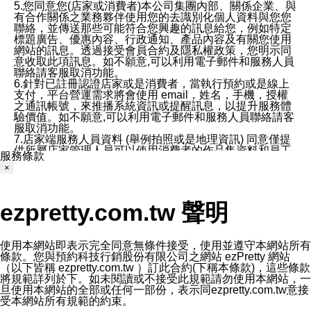
5.您同意您(店家或消費者)本公司集團內部、關係企業、與
有合作關係之業務夥伴使用您的去識別化個人資料與您您
聯絡，並傳送那些可能符合您興趣的訊息給您，例如特定
標題廣告、優惠內容、行政通知、產品內容及有關您使用
網站的訊息。透過接受會員合約及隱私權政策，您明示同
意收取此項訊息。如不願意,可以利用電子郵件和服務人員
聯絡請客服取消功能。
6.針對已註冊認證店家或是消費者，當執行預約或是線上
支付，平台營運需求將會使用 email，姓名，手機，授權
之通訊帳號，來推播系統資訊或提醒訊息，以提升服務體
驗價值。如不願意,可以利用電子郵件和服務人員聯絡請客
服取消功能。
7.店家端服務人員資料 (舉例拍照或是地理資訊) 同意僅提
供所屬店家管理人員可以使用消費者的作品集資料和員工
服務條款
打卡個人圖像行為。本公司及ezPretty平台不會做任何使
×
用。
三、本公司對您個人資料的揭露
1.基於現有服務平台的監管環境，預約科技保證不會揭露
ezpretty.com.tw 聲明
任何店家的營運資訊，且預約科技和店家均不能洩露消費
者的個人資料。然而，在某些情況下，本公司可能會因受
政府要求或法律規定，而被迫向政府或第三方提供資料。
第三方也可能非法地攔截或存取傳輸的私人通訊，或會員
使用本網站即表示完全同意無條件接受，使用並遵守本網站所有
可能濫用或誤用從本公司網站獲得的您的資料。因此，儘
條款。您與預約科技行銷股份有限公司之網站 ezPretty 網站
管本公司使用企業標準的保護措施來保護您的隱私，本公
（以下皆稱 ezpretty.com.tw ）訂此合約(下稱本條款)，這些條款
司並未承諾您的個人識別資料或私人通訊將永遠保密。
將規範詳列於下。如未閱讀或不接受此規範請勿使用本網站，一
2.根據本公司的政策，本公司不會將涉及您的個人識別資
旦使用本網站的全部或任何一部份，表示同ezpretty.com.tw意接
料出租或出售給第三方。
受本網站所有規範的約束。
3. 本公司、所屬集團、關係企業或與其合作行銷之第三方