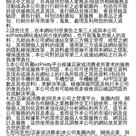
關法令之規定，在為提供您個人業務及/或提供相關服務及
活動或為本公司進行行銷分析之必要範圍內，包括但不限
於提供服務訊息及資訊、進行贈品兌換活動、會員登錄及
驗證、廣告行銷、特別活動通知、新服務、新產品之通
知、行銷分析等用途等，蒐集、處理及利用您的個人資
料。
2.請您注意，在本網站刊登廣告之第三人或與本公司
ezPretty網站連結與介接的網站，也可能蒐集您個人的資
料，凡經由本公司網站連結至第三方獨立管理、經營之網
站，其有關個人資料的保護，適用第三方或各該網站個別
的隱私權保護政策，其資料處理措施不適用本網站之隱私
權保護政策，本公司對於該等第三人或連結網站之行為不
負連帶責任。
3.本公司所屬ezPretty平台根據店家或消費者所要求的服務
功能需求或服務平台問題，本公司可使用您之前建立資料
及現在或過去在網站上的行為所取得之其他資料 (包括但
不限於手機作業系統、手機型號、手機帳號、APP設定參
數及其他資料)，來解決爭議、檢修障礙問題及執行本公司
的會員合約，本公司也有可能檢視多個會員以確認問題所
在或解決爭議。
4.您(店家或消費者)同意本公司之營運平台、集團內部、關
係企業、與有合作關係之業務夥伴交叉行銷使用，使用去
除個人識別化資料來強化統計分析網站利用方式、提升本
公司服務的內容及產品，進而提升本公司的市場行銷及促
銷、並且根據客戶的需求定義個人化製服務介面、網頁設
計及服務，這些使用改善並且調整本公司的網站使其更符
合您的需求。
5.您同意您(店家或消費者)本公司集團內部、關係企業、與