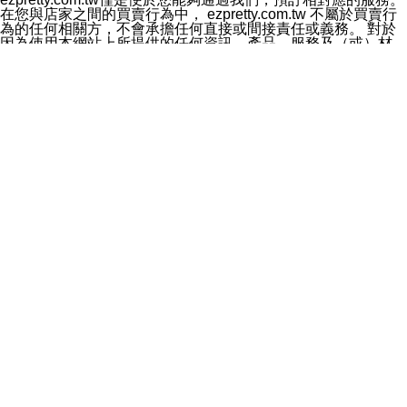
料於行銷活動資訊、商品訊息或新服務等相關行銷，且於
在您與店家之間的買賣行為中， ezpretty.com.tw 不屬於買賣行
首次行銷時，將提供您表示拒絕行銷之方式，本公司不會
為的任何相關方，不會承擔任何直接或間接責任或義務。 對於
向您索取相關費用。如您拒絕接受行銷服務或嗣後欲拒絕
因為使用本網站上所提供的任何資訊、產品、服務及（或）材
時，均可隨時通知本公司，本公司、所屬集團、關係企業
料，而產生或導致的任何損失或損害，ezpretty.com.tw 及其管
或與其合作行銷之第三方業務合作公司或第三方業務合作
理人員、員工或代表人均對此不承擔任何責任。 儘管
公司將立即停止利用您的個人資料行銷。
ezpretty.com.tw 已經盡了適當努力確保本網站上所列的服務符
四、個人資料利用之期間、地區、對象及方式如下
合合理的標準，仍不得將本網站內所列出的任何服務視為
1.期間：您同意於本公司存續期間或依法令之資料保存期
ezpretty.com.tw 推薦的服務，或是認為其代表該服務將會適用
間內，以及您的個人資料蒐集之目的消失或期限屆滿時，
於該用戶。如果該服務不適用於您，ezpretty.com.tw 將對此不
本公司得繼續保存、處理或利用您的個人資料。
承擔任何責任。
2.地區：就中華民國領域內。
網站使用者的守法義務及承諾
3.對象：本公司所屬公司(本公司)及其分公司、本公司之關
本條款構成您與 ezPretty 間之有效契約。 本條款中如有一部無
係企業、其他與本公司有業務往來或合作之機構。
效時，不影響其他條款之效力。 本條款如有未盡之處，雙方均
4.方式：以電話、簡訊、電子郵件、紙本或其他合於當時
應依誠實信用、平等互惠原則，共商解決之道。
科技之適當方式作個人資料之利用，(包括任何依法得利用
年齡和責任
之方式，但不限於使用於本網站或與外部合作之行銷)並於
你向 ezpretty.com.tw您確認您已經達到使用本網站的合法年
法令容許之範圍內，為行銷建檔、揭露、轉介或交互運用
齡。可以針對您在使用本網站時產生的任何責任，形成有約束力
予本公司及其合作對象。
的法律責任。您理解使用本網站時及他人使用您的登錄資訊使用
五、個人資料之類別
本網站時所產生的交易責任。
本聲明所指之個人資料類別如下:
網站連結
1.您提供之資料，包括您的姓名、性別、連絡方式(包括但
本網站可能包含有通往ezpretty.com.tw以外的其他方所運營網站
不限於電話、E-MAIL及地址等)、服務單位、職稱、為完
的超連結。此類超連結僅提供用於參考。此類網站不是由
成收款或付款所需之資料、IＰ位址、及其他得以直接或間
ezpretty.com.tw 控制，我們對其內容不承擔任何責任。在本網
接識別使用者身分之個人資料，及執行職務或業務之必要
站上加入通往此類網站的超連結，並非暗示我們贊同此類網站上
範圍內所需蒐集、處理及利用的個人資料。
的材料或是與其經營人之間存在任何聯繫。
2.為提升服務品質，本公司會依照所提供服務之性質，記
智慧財產權聲明
錄使用者的IP位址、以及在本公司內的瀏覽活動(例如，使
本網站上的所有資訊、內容、圖片、文字、聲音、圖像22、按
用者所使用的軟硬體、所點選的網頁)等資料，但是這些資
鈕、商標、服務標章及商品名稱均受中華民國國家法律及國際條