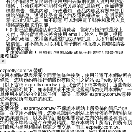
有合作關係之業務夥伴使用您的去識別化個人資料與您您
聯絡，並傳送那些可能符合您興趣的訊息給您，例如特定
標題廣告、優惠內容、行政通知、產品內容及有關您使用
網站的訊息。透過接受會員合約及隱私權政策，您明示同
意收取此項訊息。如不願意,可以利用電子郵件和服務人員
聯絡請客服取消功能。
6.針對已註冊認證店家或是消費者，當執行預約或是線上
支付，平台營運需求將會使用 email，姓名，手機，授權
之通訊帳號，來推播系統資訊或提醒訊息，以提升服務體
驗價值。如不願意,可以利用電子郵件和服務人員聯絡請客
服取消功能。
7.店家端服務人員資料 (舉例拍照或是地理資訊) 同意僅提
服務條款
供所屬店家管理人員可以使用消費者的作品集資料和員工
×
打卡個人圖像行為。本公司及ezPretty平台不會做任何使
用。
ezpretty.com.tw 聲明
三、本公司對您個人資料的揭露
使用本網站即表示完全同意無條件接受，使用並遵守本網站所有
1.基於現有服務平台的監管環境，預約科技保證不會揭露
條款。您與預約科技行銷股份有限公司之網站 ezPretty 網站
任何店家的營運資訊，且預約科技和店家均不能洩露消費
（以下皆稱 ezpretty.com.tw ）訂此合約(下稱本條款)，這些條款
者的個人資料。然而，在某些情況下，本公司可能會因受
將規範詳列於下。如未閱讀或不接受此規範請勿使用本網站，一
政府要求或法律規定，而被迫向政府或第三方提供資料。
旦使用本網站的全部或任何一部份，表示同ezpretty.com.tw意接
第三方也可能非法地攔截或存取傳輸的私人通訊，或會員
受本網站所有規範的約束。
可能濫用或誤用從本公司網站獲得的您的資料。因此，儘
免責規範
管本公司使用企業標準的保護措施來保護您的隱私，本公
您要注意，ezpretty.com.tw 不保證本網站上所發佈的資訊均無
司並未承諾您的個人識別資料或私人通訊將永遠保密。
誤，在使用本網站時，您要意識到本網站上所發佈的有關預約店
2.根據本公司的政策，本公司不會將涉及您的個人識別資
家的詳細資訊，以及與預訂服務相關資訊在內的其他各種資訊，
料出租或出售給第三方。
均可能不準確或是存在拼寫錯誤。您在本網站上所進行的所有預
3. 本公司、所屬集團、關係企業或與其合作行銷之第三方
訂服務均是與相關的店家之間交易，而非 ezpretty.com.tw。
業務合作公司會在您同意之情形下，始得利用您的個人資
ezpretty.com.tw僅是便於您能夠通過我們，預訂相對應的服務。