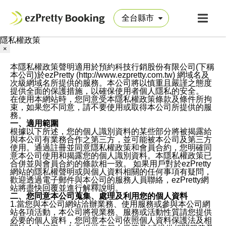
隱私權政策
×
本隱私權政策聲明適用於預約科技行銷股份有限公司(下稱
本公司)於ezPretty (http://www.ezpretty.com.tw) 網域名及
次級網域名所提供的服務。本公司將以慎重且嚴謹之態度
提供全面的保護措施，以確保使用者個人隱私的安全。
在使用本網站時，您同意受本隱私權政策條款及條件所拘
束，如果您不同意，請不要使用或取得本公司所提供的服
務。
一、適用範圍
根據以下所述，您的個人識別資料的某些部分將被揭露給
與本公司有業務合作之第三方，並可能被本公司及第三方
使用。通過註冊並同意隱私權政策和會員合約，您明確同
意本公司使用和揭露您的個人識別資料。本隱私權政策已
合併並與會員合約的條款相一致。 如果用戶對於ezPretty
網站的隱私權聲明或與個人資料相關的任何事項有疑問，
歡迎透過電子郵件與本公司的服務人員聯絡，ezPretty網
站將盡快回覆並進行解釋說明。
二、您同意本公司蒐集、處理及利用您的個人資料
1.當您與本公司網站洽辦業務、使用服務或參與本公司網
站各項活動，本公司將視業務、服務或活動性質請您提供
必要的個人資料，您同意本公司依照個人資料保護法及相