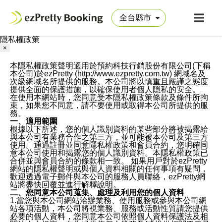
隱私權政策
×
本隱私權政策聲明適用於預約科技行銷股份有限公司(下稱
本公司)於ezPretty (http://www.ezpretty.com.tw) 網域名及
次級網域名所提供的服務。本公司將以慎重且嚴謹之態度
提供全面的保護措施，以確保使用者個人隱私的安全。
在使用本網站時，您同意受本隱私權政策條款及條件所拘
束，如果您不同意，請不要使用或取得本公司所提供的服
務。
一、適用範圍
根據以下所述，您的個人識別資料的某些部分將被揭露給
與本公司有業務合作之第三方，並可能被本公司及第三方
使用。通過註冊並同意隱私權政策和會員合約，您明確同
意本公司使用和揭露您的個人識別資料。本隱私權政策已
合併並與會員合約的條款相一致。 如果用戶對於ezPretty
網站的隱私權聲明或與個人資料相關的任何事項有疑問，
歡迎透過電子郵件與本公司的服務人員聯絡，ezPretty網
站將盡快回覆並進行解釋說明。
二、您同意本公司蒐集、處理及利用您的個人資料
1.當您與本公司網站洽辦業務、使用服務或參與本公司網
站各項活動，本公司將視業務、服務或活動性質請您提供
必要的個人資料，您同意本公司依照個人資料保護法及相