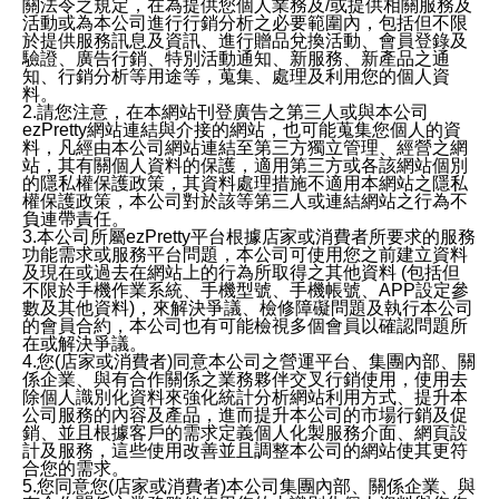
關法令之規定，在為提供您個人業務及/或提供相關服務及
活動或為本公司進行行銷分析之必要範圍內，包括但不限
於提供服務訊息及資訊、進行贈品兌換活動、會員登錄及
驗證、廣告行銷、特別活動通知、新服務、新產品之通
知、行銷分析等用途等，蒐集、處理及利用您的個人資
料。
2.請您注意，在本網站刊登廣告之第三人或與本公司
ezPretty網站連結與介接的網站，也可能蒐集您個人的資
料，凡經由本公司網站連結至第三方獨立管理、經營之網
站，其有關個人資料的保護，適用第三方或各該網站個別
的隱私權保護政策，其資料處理措施不適用本網站之隱私
權保護政策，本公司對於該等第三人或連結網站之行為不
負連帶責任。
3.本公司所屬ezPretty平台根據店家或消費者所要求的服務
功能需求或服務平台問題，本公司可使用您之前建立資料
及現在或過去在網站上的行為所取得之其他資料 (包括但
不限於手機作業系統、手機型號、手機帳號、APP設定參
數及其他資料)，來解決爭議、檢修障礙問題及執行本公司
的會員合約，本公司也有可能檢視多個會員以確認問題所
在或解決爭議。
4.您(店家或消費者)同意本公司之營運平台、集團內部、關
係企業、與有合作關係之業務夥伴交叉行銷使用，使用去
除個人識別化資料來強化統計分析網站利用方式、提升本
公司服務的內容及產品，進而提升本公司的市場行銷及促
銷、並且根據客戶的需求定義個人化製服務介面、網頁設
計及服務，這些使用改善並且調整本公司的網站使其更符
合您的需求。
5.您同意您(店家或消費者)本公司集團內部、關係企業、與