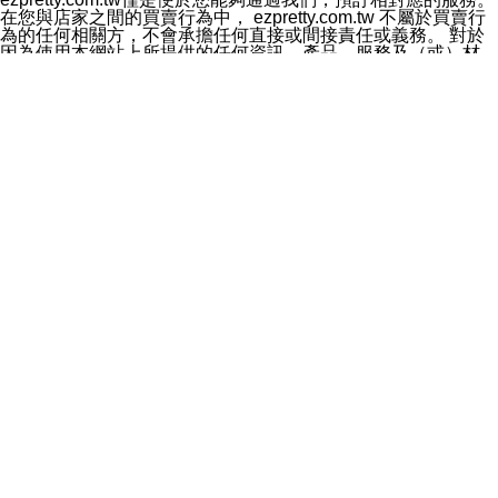
料於行銷活動資訊、商品訊息或新服務等相關行銷，且於
在您與店家之間的買賣行為中， ezpretty.com.tw 不屬於買賣行
首次行銷時，將提供您表示拒絕行銷之方式，本公司不會
為的任何相關方，不會承擔任何直接或間接責任或義務。 對於
向您索取相關費用。如您拒絕接受行銷服務或嗣後欲拒絕
因為使用本網站上所提供的任何資訊、產品、服務及（或）材
時，均可隨時通知本公司，本公司、所屬集團、關係企業
料，而產生或導致的任何損失或損害，ezpretty.com.tw 及其管
或與其合作行銷之第三方業務合作公司或第三方業務合作
理人員、員工或代表人均對此不承擔任何責任。 儘管
公司將立即停止利用您的個人資料行銷。
ezpretty.com.tw 已經盡了適當努力確保本網站上所列的服務符
四、個人資料利用之期間、地區、對象及方式如下
合合理的標準，仍不得將本網站內所列出的任何服務視為
1.期間：您同意於本公司存續期間或依法令之資料保存期
ezpretty.com.tw 推薦的服務，或是認為其代表該服務將會適用
間內，以及您的個人資料蒐集之目的消失或期限屆滿時，
於該用戶。如果該服務不適用於您，ezpretty.com.tw 將對此不
本公司得繼續保存、處理或利用您的個人資料。
承擔任何責任。
2.地區：就中華民國領域內。
網站使用者的守法義務及承諾
3.對象：本公司所屬公司(本公司)及其分公司、本公司之關
本條款構成您與 ezPretty 間之有效契約。 本條款中如有一部無
係企業、其他與本公司有業務往來或合作之機構。
效時，不影響其他條款之效力。 本條款如有未盡之處，雙方均
4.方式：以電話、簡訊、電子郵件、紙本或其他合於當時
應依誠實信用、平等互惠原則，共商解決之道。
科技之適當方式作個人資料之利用，(包括任何依法得利用
年齡和責任
之方式，但不限於使用於本網站或與外部合作之行銷)並於
你向 ezpretty.com.tw您確認您已經達到使用本網站的合法年
法令容許之範圍內，為行銷建檔、揭露、轉介或交互運用
齡。可以針對您在使用本網站時產生的任何責任，形成有約束力
予本公司及其合作對象。
的法律責任。您理解使用本網站時及他人使用您的登錄資訊使用
五、個人資料之類別
本網站時所產生的交易責任。
本聲明所指之個人資料類別如下:
網站連結
1.您提供之資料，包括您的姓名、性別、連絡方式(包括但
本網站可能包含有通往ezpretty.com.tw以外的其他方所運營網站
不限於電話、E-MAIL及地址等)、服務單位、職稱、為完
的超連結。此類超連結僅提供用於參考。此類網站不是由
成收款或付款所需之資料、IＰ位址、及其他得以直接或間
ezpretty.com.tw 控制，我們對其內容不承擔任何責任。在本網
接識別使用者身分之個人資料，及執行職務或業務之必要
站上加入通往此類網站的超連結，並非暗示我們贊同此類網站上
範圍內所需蒐集、處理及利用的個人資料。
的材料或是與其經營人之間存在任何聯繫。
2.為提升服務品質，本公司會依照所提供服務之性質，記
智慧財產權聲明
錄使用者的IP位址、以及在本公司內的瀏覽活動(例如，使
本網站上的所有資訊、內容、圖片、文字、聲音、圖像22、按
用者所使用的軟硬體、所點選的網頁)等資料，但是這些資
鈕、商標、服務標章及商品名稱均受中華民國國家法律及國際條