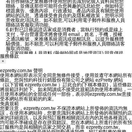
有合作關係之業務夥伴使用您的去識別化個人資料與您您
聯絡，並傳送那些可能符合您興趣的訊息給您，例如特定
標題廣告、優惠內容、行政通知、產品內容及有關您使用
網站的訊息。透過接受會員合約及隱私權政策，您明示同
意收取此項訊息。如不願意,可以利用電子郵件和服務人員
聯絡請客服取消功能。
6.針對已註冊認證店家或是消費者，當執行預約或是線上
支付，平台營運需求將會使用 email，姓名，手機，授權
之通訊帳號，來推播系統資訊或提醒訊息，以提升服務體
驗價值。如不願意,可以利用電子郵件和服務人員聯絡請客
服取消功能。
7.店家端服務人員資料 (舉例拍照或是地理資訊) 同意僅提
服務條款
供所屬店家管理人員可以使用消費者的作品集資料和員工
×
打卡個人圖像行為。本公司及ezPretty平台不會做任何使
用。
ezpretty.com.tw 聲明
三、本公司對您個人資料的揭露
使用本網站即表示完全同意無條件接受，使用並遵守本網站所有
1.基於現有服務平台的監管環境，預約科技保證不會揭露
條款。您與預約科技行銷股份有限公司之網站 ezPretty 網站
任何店家的營運資訊，且預約科技和店家均不能洩露消費
（以下皆稱 ezpretty.com.tw ）訂此合約(下稱本條款)，這些條款
者的個人資料。然而，在某些情況下，本公司可能會因受
將規範詳列於下。如未閱讀或不接受此規範請勿使用本網站，一
政府要求或法律規定，而被迫向政府或第三方提供資料。
旦使用本網站的全部或任何一部份，表示同ezpretty.com.tw意接
第三方也可能非法地攔截或存取傳輸的私人通訊，或會員
受本網站所有規範的約束。
可能濫用或誤用從本公司網站獲得的您的資料。因此，儘
免責規範
管本公司使用企業標準的保護措施來保護您的隱私，本公
您要注意，ezpretty.com.tw 不保證本網站上所發佈的資訊均無
司並未承諾您的個人識別資料或私人通訊將永遠保密。
誤，在使用本網站時，您要意識到本網站上所發佈的有關預約店
2.根據本公司的政策，本公司不會將涉及您的個人識別資
家的詳細資訊，以及與預訂服務相關資訊在內的其他各種資訊，
料出租或出售給第三方。
均可能不準確或是存在拼寫錯誤。您在本網站上所進行的所有預
3. 本公司、所屬集團、關係企業或與其合作行銷之第三方
訂服務均是與相關的店家之間交易，而非 ezpretty.com.tw。
業務合作公司會在您同意之情形下，始得利用您的個人資
ezpretty.com.tw僅是便於您能夠通過我們，預訂相對應的服務。