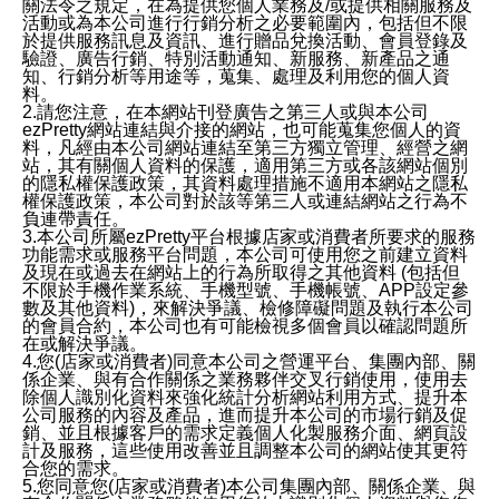
關法令之規定，在為提供您個人業務及/或提供相關服務及
活動或為本公司進行行銷分析之必要範圍內，包括但不限
於提供服務訊息及資訊、進行贈品兌換活動、會員登錄及
驗證、廣告行銷、特別活動通知、新服務、新產品之通
知、行銷分析等用途等，蒐集、處理及利用您的個人資
料。
2.請您注意，在本網站刊登廣告之第三人或與本公司
ezPretty網站連結與介接的網站，也可能蒐集您個人的資
料，凡經由本公司網站連結至第三方獨立管理、經營之網
站，其有關個人資料的保護，適用第三方或各該網站個別
的隱私權保護政策，其資料處理措施不適用本網站之隱私
權保護政策，本公司對於該等第三人或連結網站之行為不
負連帶責任。
3.本公司所屬ezPretty平台根據店家或消費者所要求的服務
功能需求或服務平台問題，本公司可使用您之前建立資料
及現在或過去在網站上的行為所取得之其他資料 (包括但
不限於手機作業系統、手機型號、手機帳號、APP設定參
數及其他資料)，來解決爭議、檢修障礙問題及執行本公司
的會員合約，本公司也有可能檢視多個會員以確認問題所
在或解決爭議。
4.您(店家或消費者)同意本公司之營運平台、集團內部、關
係企業、與有合作關係之業務夥伴交叉行銷使用，使用去
除個人識別化資料來強化統計分析網站利用方式、提升本
公司服務的內容及產品，進而提升本公司的市場行銷及促
銷、並且根據客戶的需求定義個人化製服務介面、網頁設
計及服務，這些使用改善並且調整本公司的網站使其更符
合您的需求。
5.您同意您(店家或消費者)本公司集團內部、關係企業、與