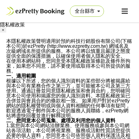
隱私權政策
×
本隱私權政策聲明適用於預約科技行銷股份有限公司(下稱
本公司)於ezPretty (http://www.ezpretty.com.tw) 網域名及
次級網域名所提供的服務。本公司將以慎重且嚴謹之態度
提供全面的保護措施，以確保使用者個人隱私的安全。
在使用本網站時，您同意受本隱私權政策條款及條件所拘
束，如果您不同意，請不要使用或取得本公司所提供的服
務。
一、適用範圍
根據以下所述，您的個人識別資料的某些部分將被揭露給
與本公司有業務合作之第三方，並可能被本公司及第三方
使用。通過註冊並同意隱私權政策和會員合約，您明確同
意本公司使用和揭露您的個人識別資料。本隱私權政策已
合併並與會員合約的條款相一致。 如果用戶對於ezPretty
網站的隱私權聲明或與個人資料相關的任何事項有疑問，
歡迎透過電子郵件與本公司的服務人員聯絡，ezPretty網
站將盡快回覆並進行解釋說明。
二、您同意本公司蒐集、處理及利用您的個人資料
1.當您與本公司網站洽辦業務、使用服務或參與本公司網
站各項活動，本公司將視業務、服務或活動性質請您提供
必要的個人資料，您同意本公司依照個人資料保護法及相