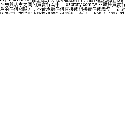
料於行銷活動資訊、商品訊息或新服務等相關行銷，且於
在您與店家之間的買賣行為中， ezpretty.com.tw 不屬於買賣行
首次行銷時，將提供您表示拒絕行銷之方式，本公司不會
為的任何相關方，不會承擔任何直接或間接責任或義務。 對於
向您索取相關費用。如您拒絕接受行銷服務或嗣後欲拒絕
因為使用本網站上所提供的任何資訊、產品、服務及（或）材
時，均可隨時通知本公司，本公司、所屬集團、關係企業
料，而產生或導致的任何損失或損害，ezpretty.com.tw 及其管
或與其合作行銷之第三方業務合作公司或第三方業務合作
理人員、員工或代表人均對此不承擔任何責任。 儘管
公司將立即停止利用您的個人資料行銷。
ezpretty.com.tw 已經盡了適當努力確保本網站上所列的服務符
四、個人資料利用之期間、地區、對象及方式如下
合合理的標準，仍不得將本網站內所列出的任何服務視為
1.期間：您同意於本公司存續期間或依法令之資料保存期
ezpretty.com.tw 推薦的服務，或是認為其代表該服務將會適用
間內，以及您的個人資料蒐集之目的消失或期限屆滿時，
於該用戶。如果該服務不適用於您，ezpretty.com.tw 將對此不
本公司得繼續保存、處理或利用您的個人資料。
承擔任何責任。
2.地區：就中華民國領域內。
網站使用者的守法義務及承諾
3.對象：本公司所屬公司(本公司)及其分公司、本公司之關
本條款構成您與 ezPretty 間之有效契約。 本條款中如有一部無
係企業、其他與本公司有業務往來或合作之機構。
效時，不影響其他條款之效力。 本條款如有未盡之處，雙方均
4.方式：以電話、簡訊、電子郵件、紙本或其他合於當時
應依誠實信用、平等互惠原則，共商解決之道。
科技之適當方式作個人資料之利用，(包括任何依法得利用
年齡和責任
之方式，但不限於使用於本網站或與外部合作之行銷)並於
你向 ezpretty.com.tw您確認您已經達到使用本網站的合法年
法令容許之範圍內，為行銷建檔、揭露、轉介或交互運用
齡。可以針對您在使用本網站時產生的任何責任，形成有約束力
予本公司及其合作對象。
的法律責任。您理解使用本網站時及他人使用您的登錄資訊使用
五、個人資料之類別
本網站時所產生的交易責任。
本聲明所指之個人資料類別如下:
網站連結
1.您提供之資料，包括您的姓名、性別、連絡方式(包括但
本網站可能包含有通往ezpretty.com.tw以外的其他方所運營網站
不限於電話、E-MAIL及地址等)、服務單位、職稱、為完
的超連結。此類超連結僅提供用於參考。此類網站不是由
成收款或付款所需之資料、IＰ位址、及其他得以直接或間
ezpretty.com.tw 控制，我們對其內容不承擔任何責任。在本網
接識別使用者身分之個人資料，及執行職務或業務之必要
站上加入通往此類網站的超連結，並非暗示我們贊同此類網站上
範圍內所需蒐集、處理及利用的個人資料。
的材料或是與其經營人之間存在任何聯繫。
2.為提升服務品質，本公司會依照所提供服務之性質，記
智慧財產權聲明
錄使用者的IP位址、以及在本公司內的瀏覽活動(例如，使
本網站上的所有資訊、內容、圖片、文字、聲音、圖像22、按
用者所使用的軟硬體、所點選的網頁)等資料，但是這些資
鈕、商標、服務標章及商品名稱均受中華民國國家法律及國際條