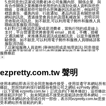
5.您同意您(店家或消費者)本公司集團內部、關係企業、與
有合作關係之業務夥伴使用您的去識別化個人資料與您您
聯絡，並傳送那些可能符合您興趣的訊息給您，例如特定
標題廣告、優惠內容、行政通知、產品內容及有關您使用
網站的訊息。透過接受會員合約及隱私權政策，您明示同
意收取此項訊息。如不願意,可以利用電子郵件和服務人員
聯絡請客服取消功能。
6.針對已註冊認證店家或是消費者，當執行預約或是線上
支付，平台營運需求將會使用 email，姓名，手機，授權
之通訊帳號，來推播系統資訊或提醒訊息，以提升服務體
驗價值。如不願意,可以利用電子郵件和服務人員聯絡請客
服取消功能。
7.店家端服務人員資料 (舉例拍照或是地理資訊) 同意僅提
供所屬店家管理人員可以使用消費者的作品集資料和員工
服務條款
打卡個人圖像行為。本公司及ezPretty平台不會做任何使
×
用。
三、本公司對您個人資料的揭露
1.基於現有服務平台的監管環境，預約科技保證不會揭露
ezpretty.com.tw 聲明
任何店家的營運資訊，且預約科技和店家均不能洩露消費
者的個人資料。然而，在某些情況下，本公司可能會因受
政府要求或法律規定，而被迫向政府或第三方提供資料。
第三方也可能非法地攔截或存取傳輸的私人通訊，或會員
使用本網站即表示完全同意無條件接受，使用並遵守本網站所有
可能濫用或誤用從本公司網站獲得的您的資料。因此，儘
條款。您與預約科技行銷股份有限公司之網站 ezPretty 網站
管本公司使用企業標準的保護措施來保護您的隱私，本公
（以下皆稱 ezpretty.com.tw ）訂此合約(下稱本條款)，這些條款
司並未承諾您的個人識別資料或私人通訊將永遠保密。
將規範詳列於下。如未閱讀或不接受此規範請勿使用本網站，一
2.根據本公司的政策，本公司不會將涉及您的個人識別資
旦使用本網站的全部或任何一部份，表示同ezpretty.com.tw意接
料出租或出售給第三方。
受本網站所有規範的約束。
3. 本公司、所屬集團、關係企業或與其合作行銷之第三方