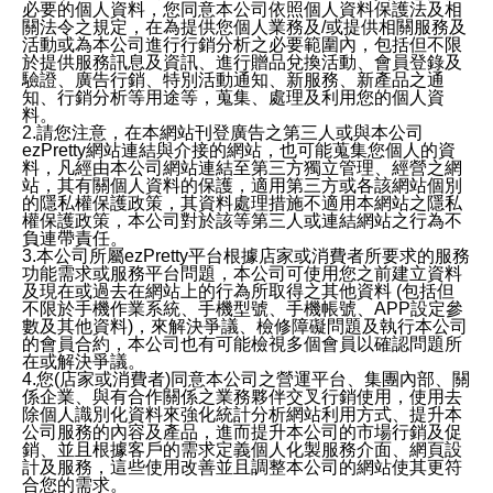
必要的個人資料，您同意本公司依照個人資料保護法及相
關法令之規定，在為提供您個人業務及/或提供相關服務及
活動或為本公司進行行銷分析之必要範圍內，包括但不限
於提供服務訊息及資訊、進行贈品兌換活動、會員登錄及
驗證、廣告行銷、特別活動通知、新服務、新產品之通
知、行銷分析等用途等，蒐集、處理及利用您的個人資
料。
2.請您注意，在本網站刊登廣告之第三人或與本公司
ezPretty網站連結與介接的網站，也可能蒐集您個人的資
料，凡經由本公司網站連結至第三方獨立管理、經營之網
站，其有關個人資料的保護，適用第三方或各該網站個別
的隱私權保護政策，其資料處理措施不適用本網站之隱私
權保護政策，本公司對於該等第三人或連結網站之行為不
負連帶責任。
3.本公司所屬ezPretty平台根據店家或消費者所要求的服務
功能需求或服務平台問題，本公司可使用您之前建立資料
及現在或過去在網站上的行為所取得之其他資料 (包括但
不限於手機作業系統、手機型號、手機帳號、APP設定參
數及其他資料)，來解決爭議、檢修障礙問題及執行本公司
的會員合約，本公司也有可能檢視多個會員以確認問題所
在或解決爭議。
4.您(店家或消費者)同意本公司之營運平台、集團內部、關
係企業、與有合作關係之業務夥伴交叉行銷使用，使用去
除個人識別化資料來強化統計分析網站利用方式、提升本
公司服務的內容及產品，進而提升本公司的市場行銷及促
銷、並且根據客戶的需求定義個人化製服務介面、網頁設
計及服務，這些使用改善並且調整本公司的網站使其更符
合您的需求。