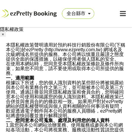
隱私權政策
×
本隱私權政策聲明適用於預約科技行銷股份有限公司(下稱
本公司)於ezPretty (http://www.ezpretty.com.tw) 網域名及
次級網域名所提供的服務。本公司將以慎重且嚴謹之態度
提供全面的保護措施，以確保使用者個人隱私的安全。
在使用本網站時，您同意受本隱私權政策條款及條件所拘
束，如果您不同意，請不要使用或取得本公司所提供的服
務。
一、適用範圍
根據以下所述，您的個人識別資料的某些部分將被揭露給
與本公司有業務合作之第三方，並可能被本公司及第三方
使用。通過註冊並同意隱私權政策和會員合約，您明確同
意本公司使用和揭露您的個人識別資料。本隱私權政策已
合併並與會員合約的條款相一致。 如果用戶對於ezPretty
網站的隱私權聲明或與個人資料相關的任何事項有疑問，
歡迎透過電子郵件與本公司的服務人員聯絡，ezPretty網
站將盡快回覆並進行解釋說明。
二、您同意本公司蒐集、處理及利用您的個人資料
1.當您與本公司網站洽辦業務、使用服務或參與本公司網
站各項活動，本公司將視業務、服務或活動性質請您提供