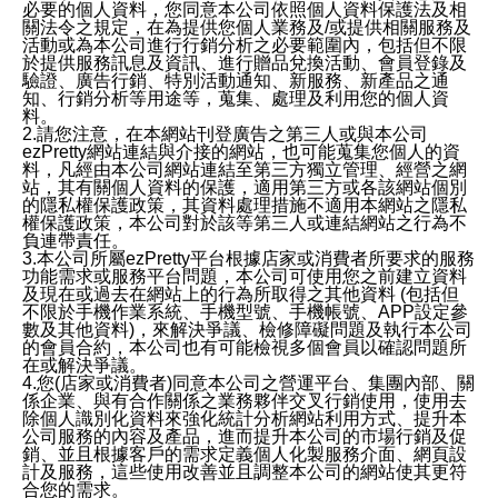
必要的個人資料，您同意本公司依照個人資料保護法及相
關法令之規定，在為提供您個人業務及/或提供相關服務及
活動或為本公司進行行銷分析之必要範圍內，包括但不限
於提供服務訊息及資訊、進行贈品兌換活動、會員登錄及
驗證、廣告行銷、特別活動通知、新服務、新產品之通
知、行銷分析等用途等，蒐集、處理及利用您的個人資
料。
2.請您注意，在本網站刊登廣告之第三人或與本公司
ezPretty網站連結與介接的網站，也可能蒐集您個人的資
料，凡經由本公司網站連結至第三方獨立管理、經營之網
站，其有關個人資料的保護，適用第三方或各該網站個別
的隱私權保護政策，其資料處理措施不適用本網站之隱私
權保護政策，本公司對於該等第三人或連結網站之行為不
負連帶責任。
3.本公司所屬ezPretty平台根據店家或消費者所要求的服務
功能需求或服務平台問題，本公司可使用您之前建立資料
及現在或過去在網站上的行為所取得之其他資料 (包括但
不限於手機作業系統、手機型號、手機帳號、APP設定參
數及其他資料)，來解決爭議、檢修障礙問題及執行本公司
的會員合約，本公司也有可能檢視多個會員以確認問題所
在或解決爭議。
4.您(店家或消費者)同意本公司之營運平台、集團內部、關
係企業、與有合作關係之業務夥伴交叉行銷使用，使用去
除個人識別化資料來強化統計分析網站利用方式、提升本
公司服務的內容及產品，進而提升本公司的市場行銷及促
銷、並且根據客戶的需求定義個人化製服務介面、網頁設
計及服務，這些使用改善並且調整本公司的網站使其更符
合您的需求。