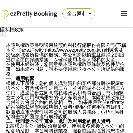
隱私權政策
×
本隱私權政策聲明適用於預約科技行銷股份有限公司(下稱
本公司)於ezPretty (http://www.ezpretty.com.tw) 網域名及
次級網域名所提供的服務。本公司將以慎重且嚴謹之態度
提供全面的保護措施，以確保使用者個人隱私的安全。
在使用本網站時，您同意受本隱私權政策條款及條件所拘
束，如果您不同意，請不要使用或取得本公司所提供的服
務。
一、適用範圍
根據以下所述，您的個人識別資料的某些部分將被揭露給
與本公司有業務合作之第三方，並可能被本公司及第三方
使用。通過註冊並同意隱私權政策和會員合約，您明確同
意本公司使用和揭露您的個人識別資料。本隱私權政策已
合併並與會員合約的條款相一致。 如果用戶對於ezPretty
網站的隱私權聲明或與個人資料相關的任何事項有疑問，
歡迎透過電子郵件與本公司的服務人員聯絡，ezPretty網
站將盡快回覆並進行解釋說明。
二、您同意本公司蒐集、處理及利用您的個人資料
1.當您與本公司網站洽辦業務、使用服務或參與本公司網
站各項活動，本公司將視業務、服務或活動性質請您提供