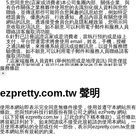
5.您同意您(店家或消費者)本公司集團內部、關係企業、與
有合作關係之業務夥伴使用您的去識別化個人資料與您您
聯絡，並傳送那些可能符合您興趣的訊息給您，例如特定
標題廣告、優惠內容、行政通知、產品內容及有關您使用
網站的訊息。透過接受會員合約及隱私權政策，您明示同
意收取此項訊息。如不願意,可以利用電子郵件和服務人員
聯絡請客服取消功能。
6.針對已註冊認證店家或是消費者，當執行預約或是線上
支付，平台營運需求將會使用 email，姓名，手機，授權
之通訊帳號，來推播系統資訊或提醒訊息，以提升服務體
驗價值。如不願意,可以利用電子郵件和服務人員聯絡請客
服取消功能。
7.店家端服務人員資料 (舉例拍照或是地理資訊) 同意僅提
供所屬店家管理人員可以使用消費者的作品集資料和員工
服務條款
打卡個人圖像行為。本公司及ezPretty平台不會做任何使
×
用。
三、本公司對您個人資料的揭露
1.基於現有服務平台的監管環境，預約科技保證不會揭露
ezpretty.com.tw 聲明
任何店家的營運資訊，且預約科技和店家均不能洩露消費
者的個人資料。然而，在某些情況下，本公司可能會因受
政府要求或法律規定，而被迫向政府或第三方提供資料。
第三方也可能非法地攔截或存取傳輸的私人通訊，或會員
使用本網站即表示完全同意無條件接受，使用並遵守本網站所有
可能濫用或誤用從本公司網站獲得的您的資料。因此，儘
條款。您與預約科技行銷股份有限公司之網站 ezPretty 網站
管本公司使用企業標準的保護措施來保護您的隱私，本公
（以下皆稱 ezpretty.com.tw ）訂此合約(下稱本條款)，這些條款
司並未承諾您的個人識別資料或私人通訊將永遠保密。
將規範詳列於下。如未閱讀或不接受此規範請勿使用本網站，一
2.根據本公司的政策，本公司不會將涉及您的個人識別資
旦使用本網站的全部或任何一部份，表示同ezpretty.com.tw意接
料出租或出售給第三方。
受本網站所有規範的約束。
3. 本公司、所屬集團、關係企業或與其合作行銷之第三方