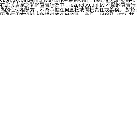
料於行銷活動資訊、商品訊息或新服務等相關行銷，且於
在您與店家之間的買賣行為中， ezpretty.com.tw 不屬於買賣行
首次行銷時，將提供您表示拒絕行銷之方式，本公司不會
為的任何相關方，不會承擔任何直接或間接責任或義務。 對於
向您索取相關費用。如您拒絕接受行銷服務或嗣後欲拒絕
因為使用本網站上所提供的任何資訊、產品、服務及（或）材
時，均可隨時通知本公司，本公司、所屬集團、關係企業
料，而產生或導致的任何損失或損害，ezpretty.com.tw 及其管
或與其合作行銷之第三方業務合作公司或第三方業務合作
理人員、員工或代表人均對此不承擔任何責任。 儘管
公司將立即停止利用您的個人資料行銷。
ezpretty.com.tw 已經盡了適當努力確保本網站上所列的服務符
四、個人資料利用之期間、地區、對象及方式如下
合合理的標準，仍不得將本網站內所列出的任何服務視為
1.期間：您同意於本公司存續期間或依法令之資料保存期
ezpretty.com.tw 推薦的服務，或是認為其代表該服務將會適用
間內，以及您的個人資料蒐集之目的消失或期限屆滿時，
於該用戶。如果該服務不適用於您，ezpretty.com.tw 將對此不
本公司得繼續保存、處理或利用您的個人資料。
承擔任何責任。
2.地區：就中華民國領域內。
網站使用者的守法義務及承諾
3.對象：本公司所屬公司(本公司)及其分公司、本公司之關
本條款構成您與 ezPretty 間之有效契約。 本條款中如有一部無
係企業、其他與本公司有業務往來或合作之機構。
效時，不影響其他條款之效力。 本條款如有未盡之處，雙方均
4.方式：以電話、簡訊、電子郵件、紙本或其他合於當時
應依誠實信用、平等互惠原則，共商解決之道。
科技之適當方式作個人資料之利用，(包括任何依法得利用
年齡和責任
之方式，但不限於使用於本網站或與外部合作之行銷)並於
你向 ezpretty.com.tw您確認您已經達到使用本網站的合法年
法令容許之範圍內，為行銷建檔、揭露、轉介或交互運用
齡。可以針對您在使用本網站時產生的任何責任，形成有約束力
予本公司及其合作對象。
的法律責任。您理解使用本網站時及他人使用您的登錄資訊使用
五、個人資料之類別
本網站時所產生的交易責任。
本聲明所指之個人資料類別如下:
網站連結
1.您提供之資料，包括您的姓名、性別、連絡方式(包括但
本網站可能包含有通往ezpretty.com.tw以外的其他方所運營網站
不限於電話、E-MAIL及地址等)、服務單位、職稱、為完
的超連結。此類超連結僅提供用於參考。此類網站不是由
成收款或付款所需之資料、IＰ位址、及其他得以直接或間
ezpretty.com.tw 控制，我們對其內容不承擔任何責任。在本網
接識別使用者身分之個人資料，及執行職務或業務之必要
站上加入通往此類網站的超連結，並非暗示我們贊同此類網站上
範圍內所需蒐集、處理及利用的個人資料。
的材料或是與其經營人之間存在任何聯繫。
2.為提升服務品質，本公司會依照所提供服務之性質，記
智慧財產權聲明
錄使用者的IP位址、以及在本公司內的瀏覽活動(例如，使
本網站上的所有資訊、內容、圖片、文字、聲音、圖像22、按
用者所使用的軟硬體、所點選的網頁)等資料，但是這些資
鈕、商標、服務標章及商品名稱均受中華民國國家法律及國際條