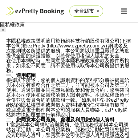
隱私權政策
×
本隱私權政策聲明適用於預約科技行銷股份有限公司(下稱
本公司)於ezPretty (http://www.ezpretty.com.tw) 網域名及
次級網域名所提供的服務。本公司將以慎重且嚴謹之態度
提供全面的保護措施，以確保使用者個人隱私的安全。
在使用本網站時，您同意受本隱私權政策條款及條件所拘
束，如果您不同意，請不要使用或取得本公司所提供的服
務。
一、適用範圍
根據以下所述，您的個人識別資料的某些部分將被揭露給
與本公司有業務合作之第三方，並可能被本公司及第三方
使用。通過註冊並同意隱私權政策和會員合約，您明確同
意本公司使用和揭露您的個人識別資料。本隱私權政策已
合併並與會員合約的條款相一致。 如果用戶對於ezPretty
網站的隱私權聲明或與個人資料相關的任何事項有疑問，
歡迎透過電子郵件與本公司的服務人員聯絡，ezPretty網
站將盡快回覆並進行解釋說明。
二、您同意本公司蒐集、處理及利用您的個人資料
1.當您與本公司網站洽辦業務、使用服務或參與本公司網
站各項活動，本公司將視業務、服務或活動性質請您提供
必要的個人資料，您同意本公司依照個人資料保護法及相