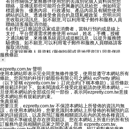
有合作關係之業務夥伴使用您的去識別化個人資料與您您
聯絡，並傳送那些可能符合您興趣的訊息給您，例如特定
標題廣告、優惠內容、行政通知、產品內容及有關您使用
網站的訊息。透過接受會員合約及隱私權政策，您明示同
意收取此項訊息。如不願意,可以利用電子郵件和服務人員
聯絡請客服取消功能。
6.針對已註冊認證店家或是消費者，當執行預約或是線上
支付，平台營運需求將會使用 email，姓名，手機，授權
之通訊帳號，來推播系統資訊或提醒訊息，以提升服務體
驗價值。如不願意,可以利用電子郵件和服務人員聯絡請客
服取消功能。
7.店家端服務人員資料 (舉例拍照或是地理資訊) 同意僅提
服務條款
供所屬店家管理人員可以使用消費者的作品集資料和員工
×
打卡個人圖像行為。本公司及ezPretty平台不會做任何使
用。
ezpretty.com.tw 聲明
三、本公司對您個人資料的揭露
使用本網站即表示完全同意無條件接受，使用並遵守本網站所有
1.基於現有服務平台的監管環境，預約科技保證不會揭露
條款。您與預約科技行銷股份有限公司之網站 ezPretty 網站
任何店家的營運資訊，且預約科技和店家均不能洩露消費
（以下皆稱 ezpretty.com.tw ）訂此合約(下稱本條款)，這些條款
者的個人資料。然而，在某些情況下，本公司可能會因受
將規範詳列於下。如未閱讀或不接受此規範請勿使用本網站，一
政府要求或法律規定，而被迫向政府或第三方提供資料。
旦使用本網站的全部或任何一部份，表示同ezpretty.com.tw意接
第三方也可能非法地攔截或存取傳輸的私人通訊，或會員
受本網站所有規範的約束。
可能濫用或誤用從本公司網站獲得的您的資料。因此，儘
免責規範
管本公司使用企業標準的保護措施來保護您的隱私，本公
您要注意，ezpretty.com.tw 不保證本網站上所發佈的資訊均無
司並未承諾您的個人識別資料或私人通訊將永遠保密。
誤，在使用本網站時，您要意識到本網站上所發佈的有關預約店
2.根據本公司的政策，本公司不會將涉及您的個人識別資
家的詳細資訊，以及與預訂服務相關資訊在內的其他各種資訊，
料出租或出售給第三方。
均可能不準確或是存在拼寫錯誤。您在本網站上所進行的所有預
3. 本公司、所屬集團、關係企業或與其合作行銷之第三方
訂服務均是與相關的店家之間交易，而非 ezpretty.com.tw。
業務合作公司會在您同意之情形下，始得利用您的個人資
ezpretty.com.tw僅是便於您能夠通過我們，預訂相對應的服務。