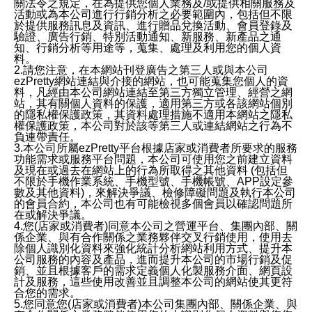
關法令之規定，在為提供您個人業務及/或提供相關服務及
活動或為本公司進行行銷分析之必要範圍內，包括但不限
於提供服務訊息及資訊、進行贈品兌換活動、會員登錄及
驗證、廣告行銷、特別活動通知、新服務、新產品之通
知、行銷分析等用途等，蒐集、處理及利用您的個人資
料。
2.請您注意，在本網站刊登廣告之第三人或與本公司
ezPretty網站連結與介接的網站，也可能蒐集您個人的資
料，凡經由本公司網站連結至第三方獨立管理、經營之網
站，其有關個人資料的保護，適用第三方或各該網站個別
的隱私權保護政策，其資料處理措施不適用本網站之隱私
權保護政策，本公司對於該等第三人或連結網站之行為不
負連帶責任。
3.本公司所屬ezPretty平台根據店家或消費者所要求的服務
功能需求或服務平台問題，本公司可使用您之前建立資料
及現在或過去在網站上的行為所取得之其他資料 (包括但
不限於手機作業系統、手機型號、手機帳號、APP設定參
數及其他資料)，來解決爭議、檢修障礙問題及執行本公司
的會員合約，本公司也有可能檢視多個會員以確認問題所
在或解決爭議。
4.您(店家或消費者)同意本公司之營運平台、集團內部、關
係企業、與有合作關係之業務夥伴交叉行銷使用，使用去
除個人識別化資料來強化統計分析網站利用方式、提升本
公司服務的內容及產品，進而提升本公司的市場行銷及促
銷、並且根據客戶的需求定義個人化製服務介面、網頁設
計及服務，這些使用改善並且調整本公司的網站使其更符
合您的需求。
5.您同意您(店家或消費者)本公司集團內部、關係企業、與