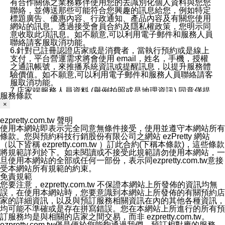
有合作關係之業務夥伴使用您的去識別化個人資料與您您
聯絡，並傳送那些可能符合您興趣的訊息給您，例如特定
標題廣告、優惠內容、行政通知、產品內容及有關您使用
網站的訊息。透過接受會員合約及隱私權政策，您明示同
意收取此項訊息。如不願意,可以利用電子郵件和服務人員
聯絡請客服取消功能。
6.針對已註冊認證店家或是消費者，當執行預約或是線上
支付，平台營運需求將會使用 email，姓名，手機，授權
之通訊帳號，來推播系統資訊或提醒訊息，以提升服務體
驗價值。如不願意,可以利用電子郵件和服務人員聯絡請客
服取消功能。
7.店家端服務人員資料 (舉例拍照或是地理資訊) 同意僅提
服務條款
供所屬店家管理人員可以使用消費者的作品集資料和員工
×
打卡個人圖像行為。本公司及ezPretty平台不會做任何使
用。
ezpretty.com.tw 聲明
三、本公司對您個人資料的揭露
使用本網站即表示完全同意無條件接受，使用並遵守本網站所有
1.基於現有服務平台的監管環境，預約科技保證不會揭露
條款。您與預約科技行銷股份有限公司之網站 ezPretty 網站
任何店家的營運資訊，且預約科技和店家均不能洩露消費
（以下皆稱 ezpretty.com.tw ）訂此合約(下稱本條款)，這些條款
者的個人資料。然而，在某些情況下，本公司可能會因受
將規範詳列於下。如未閱讀或不接受此規範請勿使用本網站，一
政府要求或法律規定，而被迫向政府或第三方提供資料。
旦使用本網站的全部或任何一部份，表示同ezpretty.com.tw意接
第三方也可能非法地攔截或存取傳輸的私人通訊，或會員
受本網站所有規範的約束。
可能濫用或誤用從本公司網站獲得的您的資料。因此，儘
免責規範
管本公司使用企業標準的保護措施來保護您的隱私，本公
您要注意，ezpretty.com.tw 不保證本網站上所發佈的資訊均無
司並未承諾您的個人識別資料或私人通訊將永遠保密。
誤，在使用本網站時，您要意識到本網站上所發佈的有關預約店
2.根據本公司的政策，本公司不會將涉及您的個人識別資
家的詳細資訊，以及與預訂服務相關資訊在內的其他各種資訊，
料出租或出售給第三方。
均可能不準確或是存在拼寫錯誤。您在本網站上所進行的所有預
3. 本公司、所屬集團、關係企業或與其合作行銷之第三方
訂服務均是與相關的店家之間交易，而非 ezpretty.com.tw。
業務合作公司會在您同意之情形下，始得利用您的個人資
ezpretty.com.tw僅是便於您能夠通過我們，預訂相對應的服務。