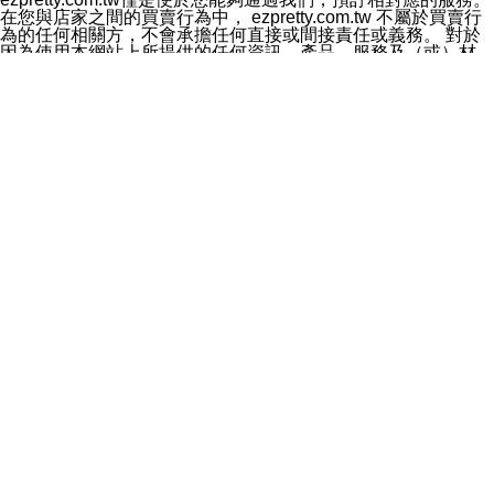
料於行銷活動資訊、商品訊息或新服務等相關行銷，且於
在您與店家之間的買賣行為中， ezpretty.com.tw 不屬於買賣行
首次行銷時，將提供您表示拒絕行銷之方式，本公司不會
為的任何相關方，不會承擔任何直接或間接責任或義務。 對於
向您索取相關費用。如您拒絕接受行銷服務或嗣後欲拒絕
因為使用本網站上所提供的任何資訊、產品、服務及（或）材
時，均可隨時通知本公司，本公司、所屬集團、關係企業
料，而產生或導致的任何損失或損害，ezpretty.com.tw 及其管
或與其合作行銷之第三方業務合作公司或第三方業務合作
理人員、員工或代表人均對此不承擔任何責任。 儘管
公司將立即停止利用您的個人資料行銷。
ezpretty.com.tw 已經盡了適當努力確保本網站上所列的服務符
四、個人資料利用之期間、地區、對象及方式如下
合合理的標準，仍不得將本網站內所列出的任何服務視為
1.期間：您同意於本公司存續期間或依法令之資料保存期
ezpretty.com.tw 推薦的服務，或是認為其代表該服務將會適用
間內，以及您的個人資料蒐集之目的消失或期限屆滿時，
於該用戶。如果該服務不適用於您，ezpretty.com.tw 將對此不
本公司得繼續保存、處理或利用您的個人資料。
承擔任何責任。
2.地區：就中華民國領域內。
網站使用者的守法義務及承諾
3.對象：本公司所屬公司(本公司)及其分公司、本公司之關
本條款構成您與 ezPretty 間之有效契約。 本條款中如有一部無
係企業、其他與本公司有業務往來或合作之機構。
效時，不影響其他條款之效力。 本條款如有未盡之處，雙方均
4.方式：以電話、簡訊、電子郵件、紙本或其他合於當時
應依誠實信用、平等互惠原則，共商解決之道。
科技之適當方式作個人資料之利用，(包括任何依法得利用
年齡和責任
之方式，但不限於使用於本網站或與外部合作之行銷)並於
你向 ezpretty.com.tw您確認您已經達到使用本網站的合法年
法令容許之範圍內，為行銷建檔、揭露、轉介或交互運用
齡。可以針對您在使用本網站時產生的任何責任，形成有約束力
予本公司及其合作對象。
的法律責任。您理解使用本網站時及他人使用您的登錄資訊使用
五、個人資料之類別
本網站時所產生的交易責任。
本聲明所指之個人資料類別如下:
網站連結
1.您提供之資料，包括您的姓名、性別、連絡方式(包括但
本網站可能包含有通往ezpretty.com.tw以外的其他方所運營網站
不限於電話、E-MAIL及地址等)、服務單位、職稱、為完
的超連結。此類超連結僅提供用於參考。此類網站不是由
成收款或付款所需之資料、IＰ位址、及其他得以直接或間
ezpretty.com.tw 控制，我們對其內容不承擔任何責任。在本網
接識別使用者身分之個人資料，及執行職務或業務之必要
站上加入通往此類網站的超連結，並非暗示我們贊同此類網站上
範圍內所需蒐集、處理及利用的個人資料。
的材料或是與其經營人之間存在任何聯繫。
2.為提升服務品質，本公司會依照所提供服務之性質，記
智慧財產權聲明
錄使用者的IP位址、以及在本公司內的瀏覽活動(例如，使
本網站上的所有資訊、內容、圖片、文字、聲音、圖像22、按
用者所使用的軟硬體、所點選的網頁)等資料，但是這些資
鈕、商標、服務標章及商品名稱均受中華民國國家法律及國際條