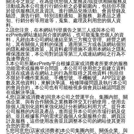
關法令之規定，在為提供您個人業務及/或提供相關服務及
活動或為本公司進行行銷分析之必要範圍內，包括但不限
於提供服務訊息及資訊、進行贈品兌換活動、會員登錄及
驗證、廣告行銷、特別活動通知、新服務、新產品之通
知、行銷分析等用途等，蒐集、處理及利用您的個人資
料。
2.請您注意，在本網站刊登廣告之第三人或與本公司
ezPretty網站連結與介接的網站，也可能蒐集您個人的資
料，凡經由本公司網站連結至第三方獨立管理、經營之網
站，其有關個人資料的保護，適用第三方或各該網站個別
的隱私權保護政策，其資料處理措施不適用本網站之隱私
權保護政策，本公司對於該等第三人或連結網站之行為不
負連帶責任。
3.本公司所屬ezPretty平台根據店家或消費者所要求的服務
功能需求或服務平台問題，本公司可使用您之前建立資料
及現在或過去在網站上的行為所取得之其他資料 (包括但
不限於手機作業系統、手機型號、手機帳號、APP設定參
數及其他資料)，來解決爭議、檢修障礙問題及執行本公司
的會員合約，本公司也有可能檢視多個會員以確認問題所
在或解決爭議。
4.您(店家或消費者)同意本公司之營運平台、集團內部、關
係企業、與有合作關係之業務夥伴交叉行銷使用，使用去
除個人識別化資料來強化統計分析網站利用方式、提升本
公司服務的內容及產品，進而提升本公司的市場行銷及促
銷、並且根據客戶的需求定義個人化製服務介面、網頁設
計及服務，這些使用改善並且調整本公司的網站使其更符
合您的需求。
5.您同意您(店家或消費者)本公司集團內部、關係企業、與