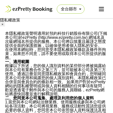
隱私權政策
×
本隱私權政策聲明適用於預約科技行銷股份有限公司(下稱
本公司)於ezPretty (http://www.ezpretty.com.tw) 網域名及
次級網域名所提供的服務。本公司將以慎重且嚴謹之態度
提供全面的保護措施，以確保使用者個人隱私的安全。
在使用本網站時，您同意受本隱私權政策條款及條件所拘
束，如果您不同意，請不要使用或取得本公司所提供的服
務。
一、適用範圍
根據以下所述，您的個人識別資料的某些部分將被揭露給
與本公司有業務合作之第三方，並可能被本公司及第三方
使用。通過註冊並同意隱私權政策和會員合約，您明確同
意本公司使用和揭露您的個人識別資料。本隱私權政策已
合併並與會員合約的條款相一致。 如果用戶對於ezPretty
網站的隱私權聲明或與個人資料相關的任何事項有疑問，
歡迎透過電子郵件與本公司的服務人員聯絡，ezPretty網
站將盡快回覆並進行解釋說明。
二、您同意本公司蒐集、處理及利用您的個人資料
1.當您與本公司網站洽辦業務、使用服務或參與本公司網
站各項活動，本公司將視業務、服務或活動性質請您提供
必要的個人資料，您同意本公司依照個人資料保護法及相