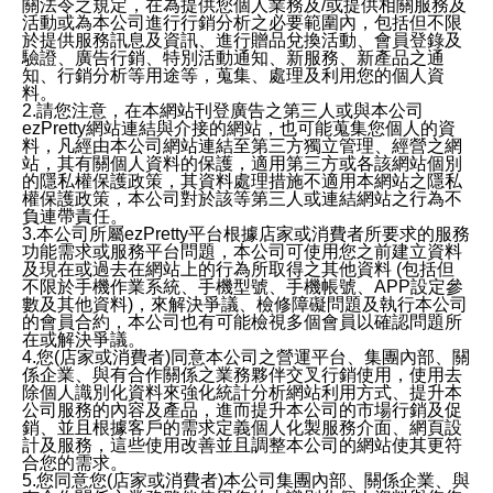
關法令之規定，在為提供您個人業務及/或提供相關服務及
活動或為本公司進行行銷分析之必要範圍內，包括但不限
於提供服務訊息及資訊、進行贈品兌換活動、會員登錄及
驗證、廣告行銷、特別活動通知、新服務、新產品之通
知、行銷分析等用途等，蒐集、處理及利用您的個人資
料。
2.請您注意，在本網站刊登廣告之第三人或與本公司
ezPretty網站連結與介接的網站，也可能蒐集您個人的資
料，凡經由本公司網站連結至第三方獨立管理、經營之網
站，其有關個人資料的保護，適用第三方或各該網站個別
的隱私權保護政策，其資料處理措施不適用本網站之隱私
權保護政策，本公司對於該等第三人或連結網站之行為不
負連帶責任。
3.本公司所屬ezPretty平台根據店家或消費者所要求的服務
功能需求或服務平台問題，本公司可使用您之前建立資料
及現在或過去在網站上的行為所取得之其他資料 (包括但
不限於手機作業系統、手機型號、手機帳號、APP設定參
數及其他資料)，來解決爭議、檢修障礙問題及執行本公司
的會員合約，本公司也有可能檢視多個會員以確認問題所
在或解決爭議。
4.您(店家或消費者)同意本公司之營運平台、集團內部、關
係企業、與有合作關係之業務夥伴交叉行銷使用，使用去
除個人識別化資料來強化統計分析網站利用方式、提升本
公司服務的內容及產品，進而提升本公司的市場行銷及促
銷、並且根據客戶的需求定義個人化製服務介面、網頁設
計及服務，這些使用改善並且調整本公司的網站使其更符
合您的需求。
5.您同意您(店家或消費者)本公司集團內部、關係企業、與