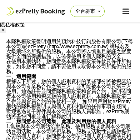
隱私權政策
×
本隱私權政策聲明適用於預約科技行銷股份有限公司(下稱
本公司)於ezPretty (http://www.ezpretty.com.tw) 網域名及
次級網域名所提供的服務。本公司將以慎重且嚴謹之態度
提供全面的保護措施，以確保使用者個人隱私的安全。
在使用本網站時，您同意受本隱私權政策條款及條件所拘
束，如果您不同意，請不要使用或取得本公司所提供的服
務。
一、適用範圍
根據以下所述，您的個人識別資料的某些部分將被揭露給
與本公司有業務合作之第三方，並可能被本公司及第三方
使用。通過註冊並同意隱私權政策和會員合約，您明確同
意本公司使用和揭露您的個人識別資料。本隱私權政策已
合併並與會員合約的條款相一致。 如果用戶對於ezPretty
網站的隱私權聲明或與個人資料相關的任何事項有疑問，
歡迎透過電子郵件與本公司的服務人員聯絡，ezPretty網
站將盡快回覆並進行解釋說明。
二、您同意本公司蒐集、處理及利用您的個人資料
1.當您與本公司網站洽辦業務、使用服務或參與本公司網
站各項活動，本公司將視業務、服務或活動性質請您提供
必要的個人資料，您同意本公司依照個人資料保護法及相