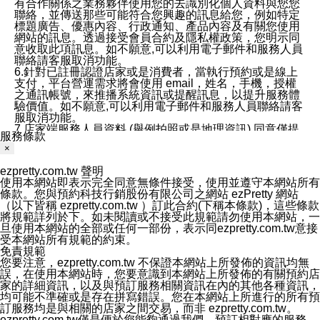
有合作關係之業務夥伴使用您的去識別化個人資料與您您
聯絡，並傳送那些可能符合您興趣的訊息給您，例如特定
標題廣告、優惠內容、行政通知、產品內容及有關您使用
網站的訊息。透過接受會員合約及隱私權政策，您明示同
意收取此項訊息。如不願意,可以利用電子郵件和服務人員
聯絡請客服取消功能。
6.針對已註冊認證店家或是消費者，當執行預約或是線上
支付，平台營運需求將會使用 email，姓名，手機，授權
之通訊帳號，來推播系統資訊或提醒訊息，以提升服務體
驗價值。如不願意,可以利用電子郵件和服務人員聯絡請客
服取消功能。
7.店家端服務人員資料 (舉例拍照或是地理資訊) 同意僅提
服務條款
供所屬店家管理人員可以使用消費者的作品集資料和員工
×
打卡個人圖像行為。本公司及ezPretty平台不會做任何使
用。
ezpretty.com.tw 聲明
三、本公司對您個人資料的揭露
使用本網站即表示完全同意無條件接受，使用並遵守本網站所有
1.基於現有服務平台的監管環境，預約科技保證不會揭露
條款。您與預約科技行銷股份有限公司之網站 ezPretty 網站
任何店家的營運資訊，且預約科技和店家均不能洩露消費
（以下皆稱 ezpretty.com.tw ）訂此合約(下稱本條款)，這些條款
者的個人資料。然而，在某些情況下，本公司可能會因受
將規範詳列於下。如未閱讀或不接受此規範請勿使用本網站，一
政府要求或法律規定，而被迫向政府或第三方提供資料。
旦使用本網站的全部或任何一部份，表示同ezpretty.com.tw意接
第三方也可能非法地攔截或存取傳輸的私人通訊，或會員
受本網站所有規範的約束。
可能濫用或誤用從本公司網站獲得的您的資料。因此，儘
免責規範
管本公司使用企業標準的保護措施來保護您的隱私，本公
您要注意，ezpretty.com.tw 不保證本網站上所發佈的資訊均無
司並未承諾您的個人識別資料或私人通訊將永遠保密。
誤，在使用本網站時，您要意識到本網站上所發佈的有關預約店
2.根據本公司的政策，本公司不會將涉及您的個人識別資
家的詳細資訊，以及與預訂服務相關資訊在內的其他各種資訊，
料出租或出售給第三方。
均可能不準確或是存在拼寫錯誤。您在本網站上所進行的所有預
3. 本公司、所屬集團、關係企業或與其合作行銷之第三方
訂服務均是與相關的店家之間交易，而非 ezpretty.com.tw。
業務合作公司會在您同意之情形下，始得利用您的個人資
ezpretty.com.tw僅是便於您能夠通過我們，預訂相對應的服務。