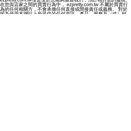
料於行銷活動資訊、商品訊息或新服務等相關行銷，且於
在您與店家之間的買賣行為中， ezpretty.com.tw 不屬於買賣行
首次行銷時，將提供您表示拒絕行銷之方式，本公司不會
為的任何相關方，不會承擔任何直接或間接責任或義務。 對於
向您索取相關費用。如您拒絕接受行銷服務或嗣後欲拒絕
因為使用本網站上所提供的任何資訊、產品、服務及（或）材
時，均可隨時通知本公司，本公司、所屬集團、關係企業
料，而產生或導致的任何損失或損害，ezpretty.com.tw 及其管
或與其合作行銷之第三方業務合作公司或第三方業務合作
理人員、員工或代表人均對此不承擔任何責任。 儘管
公司將立即停止利用您的個人資料行銷。
ezpretty.com.tw 已經盡了適當努力確保本網站上所列的服務符
四、個人資料利用之期間、地區、對象及方式如下
合合理的標準，仍不得將本網站內所列出的任何服務視為
1.期間：您同意於本公司存續期間或依法令之資料保存期
ezpretty.com.tw 推薦的服務，或是認為其代表該服務將會適用
間內，以及您的個人資料蒐集之目的消失或期限屆滿時，
於該用戶。如果該服務不適用於您，ezpretty.com.tw 將對此不
本公司得繼續保存、處理或利用您的個人資料。
承擔任何責任。
2.地區：就中華民國領域內。
網站使用者的守法義務及承諾
3.對象：本公司所屬公司(本公司)及其分公司、本公司之關
本條款構成您與 ezPretty 間之有效契約。 本條款中如有一部無
係企業、其他與本公司有業務往來或合作之機構。
效時，不影響其他條款之效力。 本條款如有未盡之處，雙方均
4.方式：以電話、簡訊、電子郵件、紙本或其他合於當時
應依誠實信用、平等互惠原則，共商解決之道。
科技之適當方式作個人資料之利用，(包括任何依法得利用
年齡和責任
之方式，但不限於使用於本網站或與外部合作之行銷)並於
你向 ezpretty.com.tw您確認您已經達到使用本網站的合法年
法令容許之範圍內，為行銷建檔、揭露、轉介或交互運用
齡。可以針對您在使用本網站時產生的任何責任，形成有約束力
予本公司及其合作對象。
的法律責任。您理解使用本網站時及他人使用您的登錄資訊使用
五、個人資料之類別
本網站時所產生的交易責任。
本聲明所指之個人資料類別如下:
網站連結
1.您提供之資料，包括您的姓名、性別、連絡方式(包括但
本網站可能包含有通往ezpretty.com.tw以外的其他方所運營網站
不限於電話、E-MAIL及地址等)、服務單位、職稱、為完
的超連結。此類超連結僅提供用於參考。此類網站不是由
成收款或付款所需之資料、IＰ位址、及其他得以直接或間
ezpretty.com.tw 控制，我們對其內容不承擔任何責任。在本網
接識別使用者身分之個人資料，及執行職務或業務之必要
站上加入通往此類網站的超連結，並非暗示我們贊同此類網站上
範圍內所需蒐集、處理及利用的個人資料。
的材料或是與其經營人之間存在任何聯繫。
2.為提升服務品質，本公司會依照所提供服務之性質，記
智慧財產權聲明
錄使用者的IP位址、以及在本公司內的瀏覽活動(例如，使
本網站上的所有資訊、內容、圖片、文字、聲音、圖像22、按
用者所使用的軟硬體、所點選的網頁)等資料，但是這些資
鈕、商標、服務標章及商品名稱均受中華民國國家法律及國際條