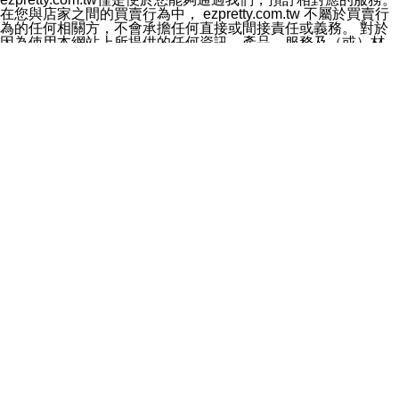
料於行銷活動資訊、商品訊息或新服務等相關行銷，且於
在您與店家之間的買賣行為中， ezpretty.com.tw 不屬於買賣行
首次行銷時，將提供您表示拒絕行銷之方式，本公司不會
為的任何相關方，不會承擔任何直接或間接責任或義務。 對於
向您索取相關費用。如您拒絕接受行銷服務或嗣後欲拒絕
因為使用本網站上所提供的任何資訊、產品、服務及（或）材
時，均可隨時通知本公司，本公司、所屬集團、關係企業
料，而產生或導致的任何損失或損害，ezpretty.com.tw 及其管
或與其合作行銷之第三方業務合作公司或第三方業務合作
理人員、員工或代表人均對此不承擔任何責任。 儘管
公司將立即停止利用您的個人資料行銷。
ezpretty.com.tw 已經盡了適當努力確保本網站上所列的服務符
四、個人資料利用之期間、地區、對象及方式如下
合合理的標準，仍不得將本網站內所列出的任何服務視為
1.期間：您同意於本公司存續期間或依法令之資料保存期
ezpretty.com.tw 推薦的服務，或是認為其代表該服務將會適用
間內，以及您的個人資料蒐集之目的消失或期限屆滿時，
於該用戶。如果該服務不適用於您，ezpretty.com.tw 將對此不
本公司得繼續保存、處理或利用您的個人資料。
承擔任何責任。
2.地區：就中華民國領域內。
網站使用者的守法義務及承諾
3.對象：本公司所屬公司(本公司)及其分公司、本公司之關
本條款構成您與 ezPretty 間之有效契約。 本條款中如有一部無
係企業、其他與本公司有業務往來或合作之機構。
效時，不影響其他條款之效力。 本條款如有未盡之處，雙方均
4.方式：以電話、簡訊、電子郵件、紙本或其他合於當時
應依誠實信用、平等互惠原則，共商解決之道。
科技之適當方式作個人資料之利用，(包括任何依法得利用
年齡和責任
之方式，但不限於使用於本網站或與外部合作之行銷)並於
你向 ezpretty.com.tw您確認您已經達到使用本網站的合法年
法令容許之範圍內，為行銷建檔、揭露、轉介或交互運用
齡。可以針對您在使用本網站時產生的任何責任，形成有約束力
予本公司及其合作對象。
的法律責任。您理解使用本網站時及他人使用您的登錄資訊使用
五、個人資料之類別
本網站時所產生的交易責任。
本聲明所指之個人資料類別如下:
網站連結
1.您提供之資料，包括您的姓名、性別、連絡方式(包括但
本網站可能包含有通往ezpretty.com.tw以外的其他方所運營網站
不限於電話、E-MAIL及地址等)、服務單位、職稱、為完
的超連結。此類超連結僅提供用於參考。此類網站不是由
成收款或付款所需之資料、IＰ位址、及其他得以直接或間
ezpretty.com.tw 控制，我們對其內容不承擔任何責任。在本網
接識別使用者身分之個人資料，及執行職務或業務之必要
站上加入通往此類網站的超連結，並非暗示我們贊同此類網站上
範圍內所需蒐集、處理及利用的個人資料。
的材料或是與其經營人之間存在任何聯繫。
2.為提升服務品質，本公司會依照所提供服務之性質，記
智慧財產權聲明
錄使用者的IP位址、以及在本公司內的瀏覽活動(例如，使
本網站上的所有資訊、內容、圖片、文字、聲音、圖像22、按
用者所使用的軟硬體、所點選的網頁)等資料，但是這些資
鈕、商標、服務標章及商品名稱均受中華民國國家法律及國際條