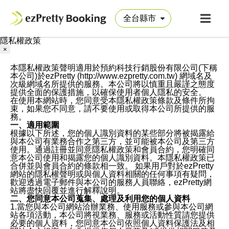
隱私權政策
×
本隱私權政策聲明適用於預約科技行銷股份有限公司(下稱
本公司)於ezPretty (http://www.ezpretty.com.tw) 網域名及
次級網域名所提供的服務。本公司將以慎重且嚴謹之態度
提供全面的保護措施，以確保使用者個人隱私的安全。
在使用本網站時，您同意受本隱私權政策條款及條件所拘
束，如果您不同意，請不要使用或取得本公司所提供的服
務。
一、適用範圍
根據以下所述，您的個人識別資料的某些部分將被揭露給
與本公司有業務合作之第三方，並可能被本公司及第三方
使用。通過註冊並同意隱私權政策和會員合約，您明確同
意本公司使用和揭露您的個人識別資料。本隱私權政策已
合併並與會員合約的條款相一致。 如果用戶對於ezPretty
網站的隱私權聲明或與個人資料相關的任何事項有疑問，
歡迎透過電子郵件與本公司的服務人員聯絡，ezPretty網
站將盡快回覆並進行解釋說明。
二、您同意本公司蒐集、處理及利用您的個人資料
1.當您與本公司網站洽辦業務、使用服務或參與本公司網
站各項活動，本公司將視業務、服務或活動性質請您提供
必要的個人資料，您同意本公司依照個人資料保護法及相