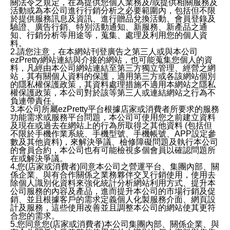
關法令之規定，在為提供您個人業務及/或提供相關服務及
活動或為本公司進行行銷分析之必要範圍內，包括但不限
於提供服務訊息及資訊、進行贈品兌換活動、會員登錄及
驗證、廣告行銷、特別活動通知、新服務、新產品之通
知、行銷分析等用途等，蒐集、處理及利用您的個人資
料。
2.請您注意，在本網站刊登廣告之第三人或與本公司
ezPretty網站連結與介接的網站，也可能蒐集您個人的資
料，凡經由本公司網站連結至第三方獨立管理、經營之網
站，其有關個人資料的保護，適用第三方或各該網站個別
的隱私權保護政策，其資料處理措施不適用本網站之隱私
權保護政策，本公司對於該等第三人或連結網站之行為不
負連帶責任。
3.本公司所屬ezPretty平台根據店家或消費者所要求的服務
功能需求或服務平台問題，本公司可使用您之前建立資料
及現在或過去在網站上的行為所取得之其他資料 (包括但
不限於手機作業系統、手機型號、手機帳號、APP設定參
數及其他資料)，來解決爭議、檢修障礙問題及執行本公司
的會員合約，本公司也有可能檢視多個會員以確認問題所
在或解決爭議。
4.您(店家或消費者)同意本公司之營運平台、集團內部、關
係企業、與有合作關係之業務夥伴交叉行銷使用，使用去
除個人識別化資料來強化統計分析網站利用方式、提升本
公司服務的內容及產品，進而提升本公司的市場行銷及促
銷、並且根據客戶的需求定義個人化製服務介面、網頁設
計及服務，這些使用改善並且調整本公司的網站使其更符
合您的需求。
5.您同意您(店家或消費者)本公司集團內部、關係企業、與