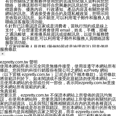
有合作關係之業務夥伴使用您的去識別化個人資料與您您
聯絡，並傳送那些可能符合您興趣的訊息給您，例如特定
標題廣告、優惠內容、行政通知、產品內容及有關您使用
網站的訊息。透過接受會員合約及隱私權政策，您明示同
意收取此項訊息。如不願意,可以利用電子郵件和服務人員
聯絡請客服取消功能。
6.針對已註冊認證店家或是消費者，當執行預約或是線上
支付，平台營運需求將會使用 email，姓名，手機，授權
之通訊帳號，來推播系統資訊或提醒訊息，以提升服務體
驗價值。如不願意,可以利用電子郵件和服務人員聯絡請客
服取消功能。
7.店家端服務人員資料 (舉例拍照或是地理資訊) 同意僅提
服務條款
供所屬店家管理人員可以使用消費者的作品集資料和員工
×
打卡個人圖像行為。本公司及ezPretty平台不會做任何使
用。
ezpretty.com.tw 聲明
三、本公司對您個人資料的揭露
使用本網站即表示完全同意無條件接受，使用並遵守本網站所有
1.基於現有服務平台的監管環境，預約科技保證不會揭露
條款。您與預約科技行銷股份有限公司之網站 ezPretty 網站
任何店家的營運資訊，且預約科技和店家均不能洩露消費
（以下皆稱 ezpretty.com.tw ）訂此合約(下稱本條款)，這些條款
者的個人資料。然而，在某些情況下，本公司可能會因受
將規範詳列於下。如未閱讀或不接受此規範請勿使用本網站，一
政府要求或法律規定，而被迫向政府或第三方提供資料。
旦使用本網站的全部或任何一部份，表示同ezpretty.com.tw意接
第三方也可能非法地攔截或存取傳輸的私人通訊，或會員
受本網站所有規範的約束。
可能濫用或誤用從本公司網站獲得的您的資料。因此，儘
免責規範
管本公司使用企業標準的保護措施來保護您的隱私，本公
您要注意，ezpretty.com.tw 不保證本網站上所發佈的資訊均無
司並未承諾您的個人識別資料或私人通訊將永遠保密。
誤，在使用本網站時，您要意識到本網站上所發佈的有關預約店
2.根據本公司的政策，本公司不會將涉及您的個人識別資
家的詳細資訊，以及與預訂服務相關資訊在內的其他各種資訊，
料出租或出售給第三方。
均可能不準確或是存在拼寫錯誤。您在本網站上所進行的所有預
3. 本公司、所屬集團、關係企業或與其合作行銷之第三方
訂服務均是與相關的店家之間交易，而非 ezpretty.com.tw。
業務合作公司會在您同意之情形下，始得利用您的個人資
ezpretty.com.tw僅是便於您能夠通過我們，預訂相對應的服務。