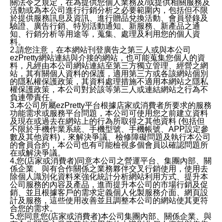
關法令之規定，在為提供您個人業務及/或提供相關服務及
活動或為本公司進行行銷分析之必要範圍內，包括但不限
於提供服務訊息及資訊、進行贈品兌換活動、會員登錄及
驗證、廣告行銷、特別活動通知、新服務、新產品之通
知、行銷分析等用途等，蒐集、處理及利用您的個人資
料。
2.請您注意，在本網站刊登廣告之第三人或與本公司
ezPretty網站連結與介接的網站，也可能蒐集您個人的資
料，凡經由本公司網站連結至第三方獨立管理、經營之網
站，其有關個人資料的保護，適用第三方或各該網站個別
的隱私權保護政策，其資料處理措施不適用本網站之隱私
權保護政策，本公司對於該等第三人或連結網站之行為不
負連帶責任。
3.本公司所屬ezPretty平台根據店家或消費者所要求的服務
功能需求或服務平台問題，本公司可使用您之前建立資料
及現在或過去在網站上的行為所取得之其他資料 (包括但
不限於手機作業系統、手機型號、手機帳號、APP設定參
數及其他資料)，來解決爭議、檢修障礙問題及執行本公司
的會員合約，本公司也有可能檢視多個會員以確認問題所
在或解決爭議。
4.您(店家或消費者)同意本公司之營運平台、集團內部、關
係企業、與有合作關係之業務夥伴交叉行銷使用，使用去
除個人識別化資料來強化統計分析網站利用方式、提升本
公司服務的內容及產品，進而提升本公司的市場行銷及促
銷、並且根據客戶的需求定義個人化製服務介面、網頁設
計及服務，這些使用改善並且調整本公司的網站使其更符
合您的需求。
5.您同意您(店家或消費者)本公司集團內部、關係企業、與