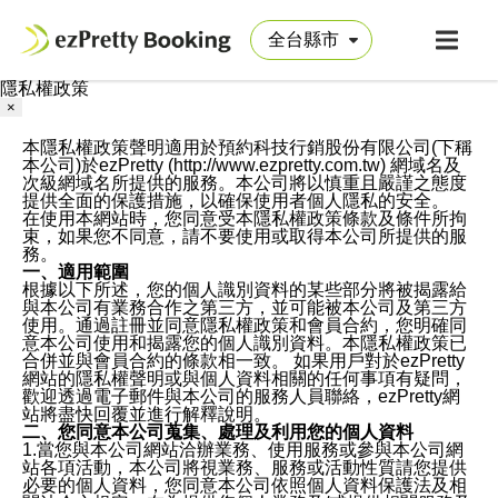
隱私權政策
×
本隱私權政策聲明適用於預約科技行銷股份有限公司(下稱
本公司)於ezPretty (http://www.ezpretty.com.tw) 網域名及
次級網域名所提供的服務。本公司將以慎重且嚴謹之態度
提供全面的保護措施，以確保使用者個人隱私的安全。
在使用本網站時，您同意受本隱私權政策條款及條件所拘
束，如果您不同意，請不要使用或取得本公司所提供的服
務。
一、適用範圍
根據以下所述，您的個人識別資料的某些部分將被揭露給
與本公司有業務合作之第三方，並可能被本公司及第三方
使用。通過註冊並同意隱私權政策和會員合約，您明確同
意本公司使用和揭露您的個人識別資料。本隱私權政策已
合併並與會員合約的條款相一致。 如果用戶對於ezPretty
網站的隱私權聲明或與個人資料相關的任何事項有疑問，
歡迎透過電子郵件與本公司的服務人員聯絡，ezPretty網
站將盡快回覆並進行解釋說明。
二、您同意本公司蒐集、處理及利用您的個人資料
1.當您與本公司網站洽辦業務、使用服務或參與本公司網
站各項活動，本公司將視業務、服務或活動性質請您提供
必要的個人資料，您同意本公司依照個人資料保護法及相