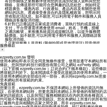
有合作關係之業務夥伴使用您的去識別化個人資料與您您
聯絡，並傳送那些可能符合您興趣的訊息給您，例如特定
標題廣告、優惠內容、行政通知、產品內容及有關您使用
網站的訊息。透過接受會員合約及隱私權政策，您明示同
意收取此項訊息。如不願意,可以利用電子郵件和服務人員
聯絡請客服取消功能。
6.針對已註冊認證店家或是消費者，當執行預約或是線上
支付，平台營運需求將會使用 email，姓名，手機，授權
之通訊帳號，來推播系統資訊或提醒訊息，以提升服務體
驗價值。如不願意,可以利用電子郵件和服務人員聯絡請客
服取消功能。
7.店家端服務人員資料 (舉例拍照或是地理資訊) 同意僅提
服務條款
供所屬店家管理人員可以使用消費者的作品集資料和員工
×
打卡個人圖像行為。本公司及ezPretty平台不會做任何使
用。
ezpretty.com.tw 聲明
三、本公司對您個人資料的揭露
使用本網站即表示完全同意無條件接受，使用並遵守本網站所有
1.基於現有服務平台的監管環境，預約科技保證不會揭露
條款。您與預約科技行銷股份有限公司之網站 ezPretty 網站
任何店家的營運資訊，且預約科技和店家均不能洩露消費
（以下皆稱 ezpretty.com.tw ）訂此合約(下稱本條款)，這些條款
者的個人資料。然而，在某些情況下，本公司可能會因受
將規範詳列於下。如未閱讀或不接受此規範請勿使用本網站，一
政府要求或法律規定，而被迫向政府或第三方提供資料。
旦使用本網站的全部或任何一部份，表示同ezpretty.com.tw意接
第三方也可能非法地攔截或存取傳輸的私人通訊，或會員
受本網站所有規範的約束。
可能濫用或誤用從本公司網站獲得的您的資料。因此，儘
免責規範
管本公司使用企業標準的保護措施來保護您的隱私，本公
您要注意，ezpretty.com.tw 不保證本網站上所發佈的資訊均無
司並未承諾您的個人識別資料或私人通訊將永遠保密。
誤，在使用本網站時，您要意識到本網站上所發佈的有關預約店
2.根據本公司的政策，本公司不會將涉及您的個人識別資
家的詳細資訊，以及與預訂服務相關資訊在內的其他各種資訊，
料出租或出售給第三方。
均可能不準確或是存在拼寫錯誤。您在本網站上所進行的所有預
3. 本公司、所屬集團、關係企業或與其合作行銷之第三方
訂服務均是與相關的店家之間交易，而非 ezpretty.com.tw。
業務合作公司會在您同意之情形下，始得利用您的個人資
ezpretty.com.tw僅是便於您能夠通過我們，預訂相對應的服務。