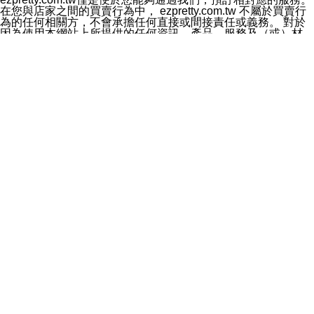
料於行銷活動資訊、商品訊息或新服務等相關行銷，且於
在您與店家之間的買賣行為中， ezpretty.com.tw 不屬於買賣行
首次行銷時，將提供您表示拒絕行銷之方式，本公司不會
為的任何相關方，不會承擔任何直接或間接責任或義務。 對於
向您索取相關費用。如您拒絕接受行銷服務或嗣後欲拒絕
因為使用本網站上所提供的任何資訊、產品、服務及（或）材
時，均可隨時通知本公司，本公司、所屬集團、關係企業
料，而產生或導致的任何損失或損害，ezpretty.com.tw 及其管
或與其合作行銷之第三方業務合作公司或第三方業務合作
理人員、員工或代表人均對此不承擔任何責任。 儘管
公司將立即停止利用您的個人資料行銷。
ezpretty.com.tw 已經盡了適當努力確保本網站上所列的服務符
四、個人資料利用之期間、地區、對象及方式如下
合合理的標準，仍不得將本網站內所列出的任何服務視為
1.期間：您同意於本公司存續期間或依法令之資料保存期
ezpretty.com.tw 推薦的服務，或是認為其代表該服務將會適用
間內，以及您的個人資料蒐集之目的消失或期限屆滿時，
於該用戶。如果該服務不適用於您，ezpretty.com.tw 將對此不
本公司得繼續保存、處理或利用您的個人資料。
承擔任何責任。
2.地區：就中華民國領域內。
網站使用者的守法義務及承諾
3.對象：本公司所屬公司(本公司)及其分公司、本公司之關
本條款構成您與 ezPretty 間之有效契約。 本條款中如有一部無
係企業、其他與本公司有業務往來或合作之機構。
效時，不影響其他條款之效力。 本條款如有未盡之處，雙方均
4.方式：以電話、簡訊、電子郵件、紙本或其他合於當時
應依誠實信用、平等互惠原則，共商解決之道。
科技之適當方式作個人資料之利用，(包括任何依法得利用
年齡和責任
之方式，但不限於使用於本網站或與外部合作之行銷)並於
你向 ezpretty.com.tw您確認您已經達到使用本網站的合法年
法令容許之範圍內，為行銷建檔、揭露、轉介或交互運用
齡。可以針對您在使用本網站時產生的任何責任，形成有約束力
予本公司及其合作對象。
的法律責任。您理解使用本網站時及他人使用您的登錄資訊使用
五、個人資料之類別
本網站時所產生的交易責任。
本聲明所指之個人資料類別如下:
網站連結
1.您提供之資料，包括您的姓名、性別、連絡方式(包括但
本網站可能包含有通往ezpretty.com.tw以外的其他方所運營網站
不限於電話、E-MAIL及地址等)、服務單位、職稱、為完
的超連結。此類超連結僅提供用於參考。此類網站不是由
成收款或付款所需之資料、IＰ位址、及其他得以直接或間
ezpretty.com.tw 控制，我們對其內容不承擔任何責任。在本網
接識別使用者身分之個人資料，及執行職務或業務之必要
站上加入通往此類網站的超連結，並非暗示我們贊同此類網站上
範圍內所需蒐集、處理及利用的個人資料。
的材料或是與其經營人之間存在任何聯繫。
2.為提升服務品質，本公司會依照所提供服務之性質，記
智慧財產權聲明
錄使用者的IP位址、以及在本公司內的瀏覽活動(例如，使
本網站上的所有資訊、內容、圖片、文字、聲音、圖像22、按
用者所使用的軟硬體、所點選的網頁)等資料，但是這些資
鈕、商標、服務標章及商品名稱均受中華民國國家法律及國際條