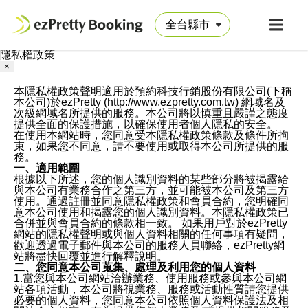
隱私權政策
×
本隱私權政策聲明適用於預約科技行銷股份有限公司(下稱
本公司)於ezPretty (http://www.ezpretty.com.tw) 網域名及
次級網域名所提供的服務。本公司將以慎重且嚴謹之態度
提供全面的保護措施，以確保使用者個人隱私的安全。
在使用本網站時，您同意受本隱私權政策條款及條件所拘
束，如果您不同意，請不要使用或取得本公司所提供的服
務。
一、適用範圍
根據以下所述，您的個人識別資料的某些部分將被揭露給
與本公司有業務合作之第三方，並可能被本公司及第三方
使用。通過註冊並同意隱私權政策和會員合約，您明確同
意本公司使用和揭露您的個人識別資料。本隱私權政策已
合併並與會員合約的條款相一致。 如果用戶對於ezPretty
網站的隱私權聲明或與個人資料相關的任何事項有疑問，
歡迎透過電子郵件與本公司的服務人員聯絡，ezPretty網
站將盡快回覆並進行解釋說明。
二、您同意本公司蒐集、處理及利用您的個人資料
1.當您與本公司網站洽辦業務、使用服務或參與本公司網
站各項活動，本公司將視業務、服務或活動性質請您提供
必要的個人資料，您同意本公司依照個人資料保護法及相