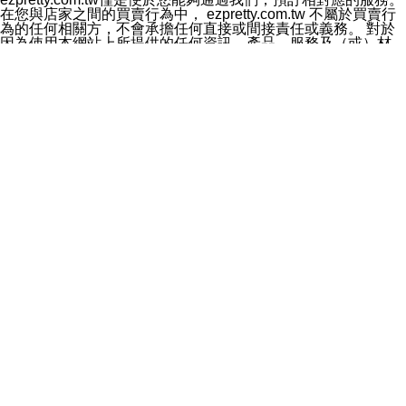
料於行銷活動資訊、商品訊息或新服務等相關行銷，且於
在您與店家之間的買賣行為中， ezpretty.com.tw 不屬於買賣行
首次行銷時，將提供您表示拒絕行銷之方式，本公司不會
為的任何相關方，不會承擔任何直接或間接責任或義務。 對於
向您索取相關費用。如您拒絕接受行銷服務或嗣後欲拒絕
因為使用本網站上所提供的任何資訊、產品、服務及（或）材
時，均可隨時通知本公司，本公司、所屬集團、關係企業
料，而產生或導致的任何損失或損害，ezpretty.com.tw 及其管
或與其合作行銷之第三方業務合作公司或第三方業務合作
理人員、員工或代表人均對此不承擔任何責任。 儘管
公司將立即停止利用您的個人資料行銷。
ezpretty.com.tw 已經盡了適當努力確保本網站上所列的服務符
四、個人資料利用之期間、地區、對象及方式如下
合合理的標準，仍不得將本網站內所列出的任何服務視為
1.期間：您同意於本公司存續期間或依法令之資料保存期
ezpretty.com.tw 推薦的服務，或是認為其代表該服務將會適用
間內，以及您的個人資料蒐集之目的消失或期限屆滿時，
於該用戶。如果該服務不適用於您，ezpretty.com.tw 將對此不
本公司得繼續保存、處理或利用您的個人資料。
承擔任何責任。
2.地區：就中華民國領域內。
網站使用者的守法義務及承諾
3.對象：本公司所屬公司(本公司)及其分公司、本公司之關
本條款構成您與 ezPretty 間之有效契約。 本條款中如有一部無
係企業、其他與本公司有業務往來或合作之機構。
效時，不影響其他條款之效力。 本條款如有未盡之處，雙方均
4.方式：以電話、簡訊、電子郵件、紙本或其他合於當時
應依誠實信用、平等互惠原則，共商解決之道。
科技之適當方式作個人資料之利用，(包括任何依法得利用
年齡和責任
之方式，但不限於使用於本網站或與外部合作之行銷)並於
你向 ezpretty.com.tw您確認您已經達到使用本網站的合法年
法令容許之範圍內，為行銷建檔、揭露、轉介或交互運用
齡。可以針對您在使用本網站時產生的任何責任，形成有約束力
予本公司及其合作對象。
的法律責任。您理解使用本網站時及他人使用您的登錄資訊使用
五、個人資料之類別
本網站時所產生的交易責任。
本聲明所指之個人資料類別如下:
網站連結
1.您提供之資料，包括您的姓名、性別、連絡方式(包括但
本網站可能包含有通往ezpretty.com.tw以外的其他方所運營網站
不限於電話、E-MAIL及地址等)、服務單位、職稱、為完
的超連結。此類超連結僅提供用於參考。此類網站不是由
成收款或付款所需之資料、IＰ位址、及其他得以直接或間
ezpretty.com.tw 控制，我們對其內容不承擔任何責任。在本網
接識別使用者身分之個人資料，及執行職務或業務之必要
站上加入通往此類網站的超連結，並非暗示我們贊同此類網站上
範圍內所需蒐集、處理及利用的個人資料。
的材料或是與其經營人之間存在任何聯繫。
2.為提升服務品質，本公司會依照所提供服務之性質，記
智慧財產權聲明
錄使用者的IP位址、以及在本公司內的瀏覽活動(例如，使
本網站上的所有資訊、內容、圖片、文字、聲音、圖像22、按
用者所使用的軟硬體、所點選的網頁)等資料，但是這些資
鈕、商標、服務標章及商品名稱均受中華民國國家法律及國際條