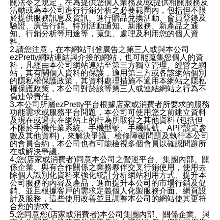
關法令之規定，在為提供您個人業務及/或提供相關服務及
活動或為本公司進行行銷分析之必要範圍內，包括但不限
於提供服務訊息及資訊、進行贈品兌換活動、會員登錄及
驗證、廣告行銷、特別活動通知、新服務、新產品之通
知、行銷分析等用途等，蒐集、處理及利用您的個人資
料。
2.請您注意，在本網站刊登廣告之第三人或與本公司
ezPretty網站連結與介接的網站，也可能蒐集您個人的資
料，凡經由本公司網站連結至第三方獨立管理、經營之網
站，其有關個人資料的保護，適用第三方或各該網站個別
的隱私權保護政策，其資料處理措施不適用本網站之隱私
權保護政策，本公司對於該等第三人或連結網站之行為不
負連帶責任。
3.本公司所屬ezPretty平台根據店家或消費者所要求的服務
功能需求或服務平台問題，本公司可使用您之前建立資料
及現在或過去在網站上的行為所取得之其他資料 (包括但
不限於手機作業系統、手機型號、手機帳號、APP設定參
數及其他資料)，來解決爭議、檢修障礙問題及執行本公司
的會員合約，本公司也有可能檢視多個會員以確認問題所
在或解決爭議。
4.您(店家或消費者)同意本公司之營運平台、集團內部、關
係企業、與有合作關係之業務夥伴交叉行銷使用，使用去
除個人識別化資料來強化統計分析網站利用方式、提升本
公司服務的內容及產品，進而提升本公司的市場行銷及促
銷、並且根據客戶的需求定義個人化製服務介面、網頁設
計及服務，這些使用改善並且調整本公司的網站使其更符
合您的需求。
5.您同意您(店家或消費者)本公司集團內部、關係企業、與