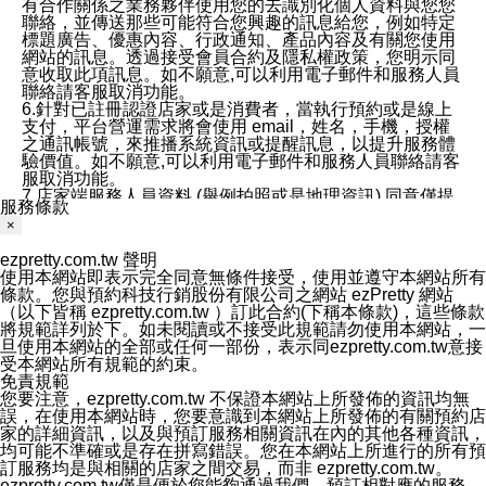
有合作關係之業務夥伴使用您的去識別化個人資料與您您
聯絡，並傳送那些可能符合您興趣的訊息給您，例如特定
標題廣告、優惠內容、行政通知、產品內容及有關您使用
網站的訊息。透過接受會員合約及隱私權政策，您明示同
意收取此項訊息。如不願意,可以利用電子郵件和服務人員
聯絡請客服取消功能。
6.針對已註冊認證店家或是消費者，當執行預約或是線上
支付，平台營運需求將會使用 email，姓名，手機，授權
之通訊帳號，來推播系統資訊或提醒訊息，以提升服務體
驗價值。如不願意,可以利用電子郵件和服務人員聯絡請客
服取消功能。
7.店家端服務人員資料 (舉例拍照或是地理資訊) 同意僅提
服務條款
供所屬店家管理人員可以使用消費者的作品集資料和員工
×
打卡個人圖像行為。本公司及ezPretty平台不會做任何使
用。
ezpretty.com.tw 聲明
三、本公司對您個人資料的揭露
使用本網站即表示完全同意無條件接受，使用並遵守本網站所有
1.基於現有服務平台的監管環境，預約科技保證不會揭露
條款。您與預約科技行銷股份有限公司之網站 ezPretty 網站
任何店家的營運資訊，且預約科技和店家均不能洩露消費
（以下皆稱 ezpretty.com.tw ）訂此合約(下稱本條款)，這些條款
者的個人資料。然而，在某些情況下，本公司可能會因受
將規範詳列於下。如未閱讀或不接受此規範請勿使用本網站，一
政府要求或法律規定，而被迫向政府或第三方提供資料。
旦使用本網站的全部或任何一部份，表示同ezpretty.com.tw意接
第三方也可能非法地攔截或存取傳輸的私人通訊，或會員
受本網站所有規範的約束。
可能濫用或誤用從本公司網站獲得的您的資料。因此，儘
免責規範
管本公司使用企業標準的保護措施來保護您的隱私，本公
您要注意，ezpretty.com.tw 不保證本網站上所發佈的資訊均無
司並未承諾您的個人識別資料或私人通訊將永遠保密。
誤，在使用本網站時，您要意識到本網站上所發佈的有關預約店
2.根據本公司的政策，本公司不會將涉及您的個人識別資
家的詳細資訊，以及與預訂服務相關資訊在內的其他各種資訊，
料出租或出售給第三方。
均可能不準確或是存在拼寫錯誤。您在本網站上所進行的所有預
3. 本公司、所屬集團、關係企業或與其合作行銷之第三方
訂服務均是與相關的店家之間交易，而非 ezpretty.com.tw。
業務合作公司會在您同意之情形下，始得利用您的個人資
ezpretty.com.tw僅是便於您能夠通過我們，預訂相對應的服務。