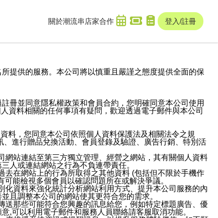
關於潮流串
店家合作
登入/註冊
域名及次級網域名所提供的服務。本公司將以慎重且嚴謹之態度提供全面的保
過註冊並同意隱私權政策和會員合約，您明確同意本公司使用
與個人資料相關的任何事項有疑問，歡迎透過電子郵件與本公司
人資料，您同意本公司依照個人資料保護法及相關法令之規
訊、進行贈品兌換活動、會員登錄及驗證、廣告行銷、特別活
本公司網站連結至第三方獨立管理、經營之網站，其有關個人資料
第三人或連結網站之行為不負連帶責任。
或過去在網站上的行為所取得之其他資料 (包括但不限於手機作
也有可能檢視多個會員以確認問題所在或解決爭議。
識別化資料來強化統計分析網站利用方式、提升本公司服務的內
善並且調整本公司的網站使其更符合您的需求。
並傳送那些可能符合您興趣的訊息給您，例如特定標題廣告、優
意,可以利用電子郵件和服務人員聯絡請客服取消功能。