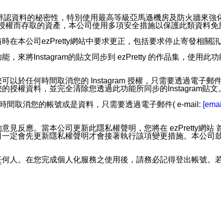
。
您個人辨認資料的秘密性，特別使用最高等級亞馬遜機房及防火牆來
失及未經授權而存取的資產，本公司使用多項安全措施以保護此類資料
在本公司ezPretty網站中要求更正，包括要求停止寄發相關
步功能，來將Instagram的貼文同步到 ezPretty 的作品集，使
步功能，您可以於任何時間取消您的 Instagram 授權，只需要
授權資料，並完全清除您透過此功能所同步的Instagram貼文
時間取消您的帳號或是資料，只需要透過電子郵件( e-mail:
[emai
應。當本公司更新此隱私權聲明，您將在 ezPretty網站 首頁
定會先更新隱私權聲明才會接著執行該項變更措施。本公司鼓勵您定
任何人。在您完成個人化服務之使用後，請務必記得登出帳號。
區。
並傳送或宣傳本網站各項服務之資料或電子郵件供您參考。您能
入本公司/本服務好友，您仍可接收到通知型訊息。
限，以廣告或其他目的的訊息皆不會被傳送。滿足以下三個條件