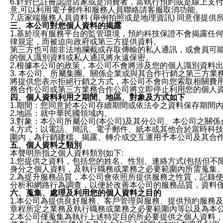
6.針對已註冊認證店家或是消費者，當執行預約或是線上支付
意,可以利用電子郵件和服務人員聯絡請客服取消功能。
7.店家端服務人員資料 (舉例拍照或是地理資訊) 同意僅提
三、本公司對您個人資料的揭露
1.基於現有服務平台的監管環境，預約科技保證不會揭露任
律規定，而被迫向政府或第三方提供資料。
第三方也可能非法地攔截或存取傳輸的私人通訊，或會員可
的個人識別資料或私人通訊將永遠保密。
2.根據本公司的政策，本公司不會將涉及您的個人識別資料
3. 本公司、所屬集團、關係企業或與其合作行銷之第三方
將提供您表示拒絕行銷之方式，本公司不會向您索取相關費
務合作公司或第三方業務合作公司將立即停止利用您的個人
四、個人資料利用之期間、地區、對象及方式如下
1.期間：您同意於本公司存續期間或依法令之資料保存期間
2.地區：就中華民國領域內。
3.對象：本公司所屬公司(本公司)及其分公司、本公司之關
4.方式：以電話、簡訊、電子郵件、紙本或其他合於當時科
圍內，為行銷建檔、揭露、轉介或交互運用予本公司及其合
五、個人資料之類別
本聲明所指之個人資料類別如下:
1.您提供之資料，包括您的姓名、性別、連絡方式(包括但不
身分之個人資料，及執行職務或業務之必要範圍內所需蒐集
2.為提升服務品質，本公司會依照所提供服務之性質，記錄
分析和網路行為調查，以便於改善本公司的服務品質，資料
六、蒐集、處理及利用您的個人資料之目的
1.本公司為提供良好服務、客戶管理與服務、提供預約服務
章程所定之業務及執行職務或業務之必要範圍內等以及為本
2.本公司僅蒐集為執行上述特定目的所必要提供之個人資料