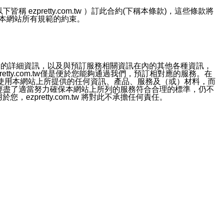
ezpretty.com.tw ）訂此合約(下稱本條款)，這些條款將
接受本網站所有規範的約束。
約店家的詳細資訊，以及與預訂服務相關資訊在內的其他各種資訊，
etty.com.tw僅是便於您能夠通過我們，預訂相對應的服務。在
對於因為使用本網站上所提供的任何資訊、產品、服務及（或）材料，而
m.tw 已經盡了適當努力確保本網站上所列的服務符合合理的標準，仍不
ezpretty.com.tw 將對此不承擔任何責任。
均應依誠實信用、平等互惠原則，共商解決之道。
力的法律責任。您理解使用本網站時及他人使用您的登錄資訊使用本