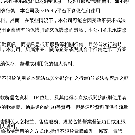
帳號，來推播系統資訊或提醒訊息，以提升服務體驗價值。如不願
行為。本公司及ezPretty平台不會做任何使用。
資料。然而，在某些情況下，本公司可能會因受政府要求或法
使用企業標準的保護措施來保護您的隱私，本公司並未承諾您
活動資訊、商品訊息或新服務等相關行銷，且於首次行銷時，
司，本公司、所屬集團、關係企業或與其合作行銷之第三方業
繼續保存、處理或利用您的個人資料。
但不限於使用於本網站或與外部合作之行銷)並於法令容許之範
或付款所需之資料、IＰ位址、及其他得以直接或間接識別使用者
用的軟硬體、所點選的網頁)等資料，但是這些資料僅供作流量
利害關係人之權益、售後服務、經營合於營業登記項目或組織
個人資料。
前揭特定目的之方式(包括但不限於電腦處理、郵寄、電話、