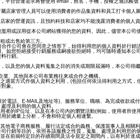
，平台營運需求將會使用 email，姓名，手機，授權之通訊
供所屬店家管理人員可以使用消費者的作品集資料和員工打卡個人圖像
何店家的營運資訊，且預約科技和店家均不能洩露消費者的個人
能濫用或誤用從本公司網站獲得的您的資料。因此，儘管本公司
出租或出售給第三方。
業務合作公司會在您同意之情形下，始得利用您的個人資料於行銷
用。如您拒絕接受行銷服務或嗣後欲拒絕時，均可隨時通知本公
資料行銷。
內，以及您的個人資料蒐集之目的消失或期限屆滿時，本公司得
係企業、其他與本公司有業務往來或合作之機構。
技之適當方式作個人資料之利用，(包括任何依法得利用之方式，
作對象。
限於電話、E-MAIL及地址等)、服務單位、職稱、為完成收款
、處理及利用的個人資料。
使用者的IP位址、以及在本公司內的瀏覽活動(例如，使用者所使
僅用於總量上分析，不會和特定個人相連繫。
及其他電子商務服務、履行法定或合約義務、保護當事人及相關
公司行銷等目的，依照各該服務之性質，蒐集、處理及利用您的
，並在前揭特定目的存續期間及法令規定之期間內，以有利於達成