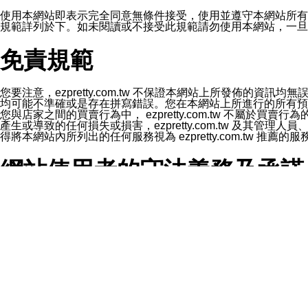
1.LINE 帳號設定的電話號碼與本公司/本服務所傳來的電話
2.該 LINE 帳號已在 LINE APP 設定中，同意接收通知型訊
使用本網站即表示完全同意無條件接受，使用並遵守本網站所有條款。您與
3.LINE 帳號未封鎖傳送訊息之 LINE 官方帳號。
規範詳列於下。如未閱讀或不接受此規範請勿使用本網站，一旦使用本
欲變更通知型訊息的設定，操作如下：
1.點選「主頁」＞「設定」
免責規範
2.點選「隱私設定」
3.點選「提供使用資料」
4.點選「LINE通知型訊息」
5.開關「接收LINE通知型訊息」
您要注意，ezpretty.com.tw 不保證本網站上所發佈
❗️關閉「接收通知型訊息」後，將不會接收到來自任何企業
均可能不準確或是存在拼寫錯誤。您在本網站上所進行的所有預訂服務均是與
您與店家之間的買賣行為中， ezpretty.com.tw 不
產生或導致的任何損失或損害，ezpretty.com.tw 及其管理
得將本網站內所列出的任何服務視為 ezpretty.com.tw 推
網站使用者的守法義務及承諾
本條款構成您與 ezPretty 間之有效契約。 本條款中如
年齡和責任
你向 ezpretty.com.tw您確認您已經達到使用本網站
網站時所產生的交易責任。