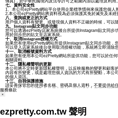
傳真)，於中華民國境內及法令許可之範圍內加以處理及利用
七、資料安全性
1、本公司ezPretty網站平台使用企業標準慣例來保護
2.本公司ezPretty網站將資料視為必須保護其免於滅
八、查詢或更正的方式
用戶個人資料有變更、或發現個人資料不正確的時候，可以隨時
九、Instagram貼文同步功能
您可以透過ezPretty店家系統後台所提供Instagram貼文同
用於同步您的貼文至店家系統。
十、取消Instagram授權方式
如果您有使用ezPretty網站所提供Instagram貼文同
可以登入店家系統後台使用取消授權功能，系統將立即清除您的
十一、取消帳號資料方式
如果您有使用本公司ezPretty網站所提供功能，您可以於任何
相關資料。
十二、隱私權聲明的更新
本公司將不定時更新隱私權聲明，以反映服務的變更和顧客的意見反
內容有所變更，或是處理您個人資訊的方式有所變動，本公司一
的個人資訊。
十三、自我保護措施
請妥善保管您的使用者名稱、密碼及個人資料，不要提供給
窗，以防止他人讀取您的個人資料、信件或進入所機關管理
服務條款
十四、傳送宣傳本站資訊或電子郵件之政策
×
您同意本公司網站，透過您所提供的郵件地址與您取得聯絡
停止接收這些資料或電子郵件。
十五、訊息通知
ezpretty.com.tw 聲明
本公司/本服務將以通知型訊息傳送重要訊息給您。即使未加
本公司/本服務傳送之通知型訊息以對您有效且重要的訊息為