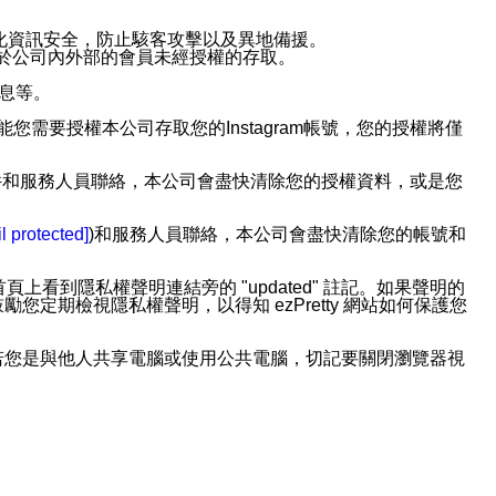
強化資訊安全，防止駭客攻擊以及異地備援。
免於公司內外部的會員未經授權的存取。
訊息等。
用此功能您需要授權本公司存取您的Instagram帳號，您的授權將僅
透過電子郵件和服務人員聯絡，本公司會盡快清除您的授權資料，或是您
。
l protected]
)和服務人員聯絡，本公司會盡快清除您的帳號和
上看到隱私權聲明連結旁的 "updated" 註記。如果聲明的
期檢視隱私權聲明，以得知 ezPretty 網站如何保護您
若您是與他人共享電腦或使用公共電腦，切記要關閉瀏覽器視
依照該資料或電子郵件所指示之方法、說明或功能連結，隨時
者，將可收到通知型訊息。