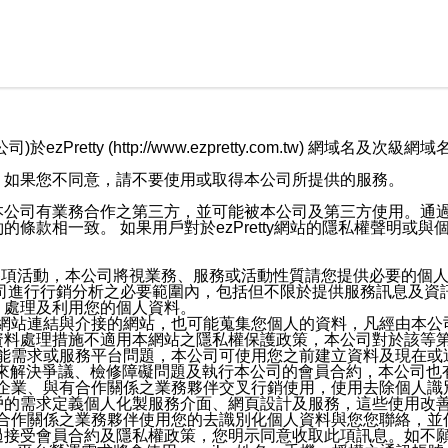
retty (http://www.ezpretty.com.tw) 網
，如果您不同意，請不要使用或取得本公司所提供的服務。
本公司有業務合作之第三方，並可能被本公司及第三方使用。通
條款相一致。 如果用戶對於ezPretty網站的隱私權聲明或
各項活動，本公司將視業務、服務或活動性質請您提供必要的個
公司進行行銷分析之必要範圍內，包括但不限於提供服務訊息及資
、處理及利用您的個人資料。
etty網站連結與介接的網站，也可能蒐集您個人的資料，凡經由
資料處理措施不適用本網站之隱私權保護政策，本公司對於該等
服務功能需求或服務平台問題，本公司可使用您之前建立資料及現在
，來解決爭議、檢修障礙問題及執行本公司的會員合約，本公司
關係企業、與有合作關係之業務夥伴交叉行銷使用，使用去除個人
戶的需求定義個人化製服務介面、網頁設計及服務，這些使用改
與有合作關係之業務夥伴使用您的去識別化個人資料與您您聯絡，
接受會員合約及隱私權政策，您明示同意收取此項訊息。如不願