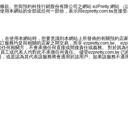
號碼比對相符。
息。
預約科技行銷股份有限公司之網站 ezPretty 網站 （以下皆稱 
網站的全部或任何一部份，表示同ezpretty.com.tw意
的資訊均無誤，在使用本網站時，您要意識到本網站上所發佈的有關預
官方帳號或認證官方帳號的通知型訊息。
相關的店家之間交易，而非 ezpretty.com.tw。 ezpr
屬於買賣行為的任何相關方，不會承擔任何直接或間接責任或義務。 
人員、員工或代表人均對此不承擔任何責任。 儘管ezpretty.co
薦的服務，或是認為其代表該服務將會適用於該用戶。如果該服務不適用於您，
有一部無效時，不影響其他條款之效力。 本條款如有未盡之處，雙方
的合法年齡。可以針對您在使用本網站時產生的任何責任，形成有約束