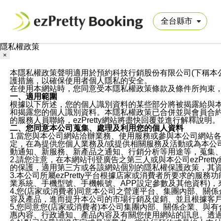
隱私權政策
×
本隱私權政策聲明適用於預約科技行銷股份有限公司(下稱本公司)於ezP
護措施，以確保使用者個人隱私的安全。
在使用本網站時，您同意受本隱私權政策條款及條件所拘束
一、適用範圍
根據以下所述，您的個人識別資料的某些部分將被揭露給與
和揭露您的個人識別資料。本隱私權政策已合併並與會員合約的
的服務人員聯絡，ezPretty網站將盡快回覆並進行解釋說明。
二、您同意本公司蒐集、處理及利用您的個人資料
1.當您與本公司網站洽辦業務、使用服務或參與本公司網站
定，在為提供您個人業務及/或提供相關服務及活動或為本
動通知、新服務、新產品之通知、行銷分析等用途等，蒐集
2.請您注意，在本網站刊登廣告之第三人或與本公司ezPr
的保護，適用第三方或各該網站個別的隱私權保護政策，其
3.本公司所屬ezPretty平台根據店家或消費者所要求的
業系統、手機型號、手機帳號、APP設定參數及其他資料)
4.您(店家或消費者)同意本公司之營運平台、集團內部、
容及產品，進而提升本公司的市場行銷及促銷、並且根據客
5.您同意您(店家或消費者)本公司集團內部、關係企業、
惠內容、行政通知、產品內容及有關您使用網站的訊息。透過