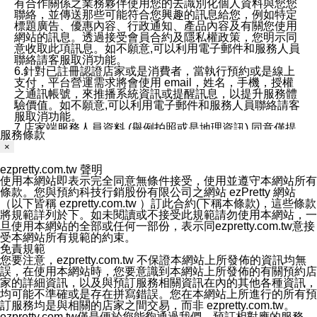
有合作關係之業務夥伴使用您的去識別化個人資料與您您
聯絡，並傳送那些可能符合您興趣的訊息給您，例如特定
標題廣告、優惠內容、行政通知、產品內容及有關您使用
網站的訊息。透過接受會員合約及隱私權政策，您明示同
意收取此項訊息。如不願意,可以利用電子郵件和服務人員
聯絡請客服取消功能。
6.針對已註冊認證店家或是消費者，當執行預約或是線上
支付，平台營運需求將會使用 email，姓名，手機，授權
之通訊帳號，來推播系統資訊或提醒訊息，以提升服務體
驗價值。如不願意,可以利用電子郵件和服務人員聯絡請客
服取消功能。
7.店家端服務人員資料 (舉例拍照或是地理資訊) 同意僅提
服務條款
供所屬店家管理人員可以使用消費者的作品集資料和員工
×
打卡個人圖像行為。本公司及ezPretty平台不會做任何使
用。
ezpretty.com.tw 聲明
三、本公司對您個人資料的揭露
使用本網站即表示完全同意無條件接受，使用並遵守本網站所有
1.基於現有服務平台的監管環境，預約科技保證不會揭露
條款。您與預約科技行銷股份有限公司之網站 ezPretty 網站
任何店家的營運資訊，且預約科技和店家均不能洩露消費
（以下皆稱 ezpretty.com.tw ）訂此合約(下稱本條款)，這些條款
者的個人資料。然而，在某些情況下，本公司可能會因受
將規範詳列於下。如未閱讀或不接受此規範請勿使用本網站，一
政府要求或法律規定，而被迫向政府或第三方提供資料。
旦使用本網站的全部或任何一部份，表示同ezpretty.com.tw意接
第三方也可能非法地攔截或存取傳輸的私人通訊，或會員
受本網站所有規範的約束。
可能濫用或誤用從本公司網站獲得的您的資料。因此，儘
免責規範
管本公司使用企業標準的保護措施來保護您的隱私，本公
您要注意，ezpretty.com.tw 不保證本網站上所發佈的資訊均無
司並未承諾您的個人識別資料或私人通訊將永遠保密。
誤，在使用本網站時，您要意識到本網站上所發佈的有關預約店
2.根據本公司的政策，本公司不會將涉及您的個人識別資
家的詳細資訊，以及與預訂服務相關資訊在內的其他各種資訊，
料出租或出售給第三方。
均可能不準確或是存在拼寫錯誤。您在本網站上所進行的所有預
3. 本公司、所屬集團、關係企業或與其合作行銷之第三方
訂服務均是與相關的店家之間交易，而非 ezpretty.com.tw。
業務合作公司會在您同意之情形下，始得利用您的個人資
ezpretty.com.tw僅是便於您能夠通過我們，預訂相對應的服務。