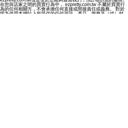
料於行銷活動資訊、商品訊息或新服務等相關行銷，且於
在您與店家之間的買賣行為中， ezpretty.com.tw 不屬於買賣行
首次行銷時，將提供您表示拒絕行銷之方式，本公司不會
為的任何相關方，不會承擔任何直接或間接責任或義務。 對於
向您索取相關費用。如您拒絕接受行銷服務或嗣後欲拒絕
因為使用本網站上所提供的任何資訊、產品、服務及（或）材
時，均可隨時通知本公司，本公司、所屬集團、關係企業
料，而產生或導致的任何損失或損害，ezpretty.com.tw 及其管
或與其合作行銷之第三方業務合作公司或第三方業務合作
理人員、員工或代表人均對此不承擔任何責任。 儘管
公司將立即停止利用您的個人資料行銷。
ezpretty.com.tw 已經盡了適當努力確保本網站上所列的服務符
四、個人資料利用之期間、地區、對象及方式如下
合合理的標準，仍不得將本網站內所列出的任何服務視為
1.期間：您同意於本公司存續期間或依法令之資料保存期
ezpretty.com.tw 推薦的服務，或是認為其代表該服務將會適用
間內，以及您的個人資料蒐集之目的消失或期限屆滿時，
於該用戶。如果該服務不適用於您，ezpretty.com.tw 將對此不
本公司得繼續保存、處理或利用您的個人資料。
承擔任何責任。
2.地區：就中華民國領域內。
網站使用者的守法義務及承諾
3.對象：本公司所屬公司(本公司)及其分公司、本公司之關
本條款構成您與 ezPretty 間之有效契約。 本條款中如有一部無
係企業、其他與本公司有業務往來或合作之機構。
效時，不影響其他條款之效力。 本條款如有未盡之處，雙方均
4.方式：以電話、簡訊、電子郵件、紙本或其他合於當時
應依誠實信用、平等互惠原則，共商解決之道。
科技之適當方式作個人資料之利用，(包括任何依法得利用
年齡和責任
之方式，但不限於使用於本網站或與外部合作之行銷)並於
你向 ezpretty.com.tw您確認您已經達到使用本網站的合法年
法令容許之範圍內，為行銷建檔、揭露、轉介或交互運用
齡。可以針對您在使用本網站時產生的任何責任，形成有約束力
予本公司及其合作對象。
的法律責任。您理解使用本網站時及他人使用您的登錄資訊使用
五、個人資料之類別
本網站時所產生的交易責任。
本聲明所指之個人資料類別如下:
網站連結
1.您提供之資料，包括您的姓名、性別、連絡方式(包括但
本網站可能包含有通往ezpretty.com.tw以外的其他方所運營網站
不限於電話、E-MAIL及地址等)、服務單位、職稱、為完
的超連結。此類超連結僅提供用於參考。此類網站不是由
成收款或付款所需之資料、IＰ位址、及其他得以直接或間
ezpretty.com.tw 控制，我們對其內容不承擔任何責任。在本網
接識別使用者身分之個人資料，及執行職務或業務之必要
站上加入通往此類網站的超連結，並非暗示我們贊同此類網站上
範圍內所需蒐集、處理及利用的個人資料。
的材料或是與其經營人之間存在任何聯繫。
2.為提升服務品質，本公司會依照所提供服務之性質，記
智慧財產權聲明
錄使用者的IP位址、以及在本公司內的瀏覽活動(例如，使
本網站上的所有資訊、內容、圖片、文字、聲音、圖像22、按
用者所使用的軟硬體、所點選的網頁)等資料，但是這些資
鈕、商標、服務標章及商品名稱均受中華民國國家法律及國際條