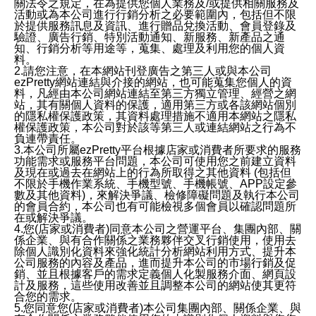
關法令之規定，在為提供您個人業務及/或提供相關服務及
活動或為本公司進行行銷分析之必要範圍內，包括但不限
於提供服務訊息及資訊、進行贈品兌換活動、會員登錄及
驗證、廣告行銷、特別活動通知、新服務、新產品之通
知、行銷分析等用途等，蒐集、處理及利用您的個人資
料。
2.請您注意，在本網站刊登廣告之第三人或與本公司
ezPretty網站連結與介接的網站，也可能蒐集您個人的資
料，凡經由本公司網站連結至第三方獨立管理、經營之網
站，其有關個人資料的保護，適用第三方或各該網站個別
的隱私權保護政策，其資料處理措施不適用本網站之隱私
權保護政策，本公司對於該等第三人或連結網站之行為不
負連帶責任。
3.本公司所屬ezPretty平台根據店家或消費者所要求的服務
功能需求或服務平台問題，本公司可使用您之前建立資料
及現在或過去在網站上的行為所取得之其他資料 (包括但
不限於手機作業系統、手機型號、手機帳號、APP設定參
數及其他資料)，來解決爭議、檢修障礙問題及執行本公司
的會員合約，本公司也有可能檢視多個會員以確認問題所
在或解決爭議。
4.您(店家或消費者)同意本公司之營運平台、集團內部、關
係企業、與有合作關係之業務夥伴交叉行銷使用，使用去
除個人識別化資料來強化統計分析網站利用方式、提升本
公司服務的內容及產品，進而提升本公司的市場行銷及促
銷、並且根據客戶的需求定義個人化製服務介面、網頁設
計及服務，這些使用改善並且調整本公司的網站使其更符
合您的需求。
5.您同意您(店家或消費者)本公司集團內部、關係企業、與