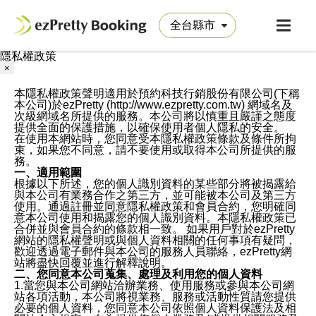
隱私權政策
×
本隱私權政策聲明適用於預約科技行銷股份有限公司(下稱
本公司)於ezPretty (http://www.ezpretty.com.tw) 網域名及
次級網域名所提供的服務。本公司將以慎重且嚴謹之態度
提供全面的保護措施，以確保使用者個人隱私的安全。
在使用本網站時，您同意受本隱私權政策條款及條件所拘
束，如果您不同意，請不要使用或取得本公司所提供的服
務。
一、適用範圍
根據以下所述，您的個人識別資料的某些部分將被揭露給
與本公司有業務合作之第三方，並可能被本公司及第三方
使用。通過註冊並同意隱私權政策和會員合約，您明確同
意本公司使用和揭露您的個人識別資料。本隱私權政策已
合併並與會員合約的條款相一致。 如果用戶對於ezPretty
網站的隱私權聲明或與個人資料相關的任何事項有疑問，
歡迎透過電子郵件與本公司的服務人員聯絡，ezPretty網
站將盡快回覆並進行解釋說明。
二、您同意本公司蒐集、處理及利用您的個人資料
1.當您與本公司網站洽辦業務、使用服務或參與本公司網
站各項活動，本公司將視業務、服務或活動性質請您提供
必要的個人資料，您同意本公司依照個人資料保護法及相