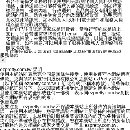
有合作關係之業務夥伴使用您的去識別化個人資料與您您
聯絡，並傳送那些可能符合您興趣的訊息給您，例如特定
標題廣告、優惠內容、行政通知、產品內容及有關您使用
網站的訊息。透過接受會員合約及隱私權政策，您明示同
意收取此項訊息。如不願意,可以利用電子郵件和服務人員
聯絡請客服取消功能。
6.針對已註冊認證店家或是消費者，當執行預約或是線上
支付，平台營運需求將會使用 email，姓名，手機，授權
之通訊帳號，來推播系統資訊或提醒訊息，以提升服務體
驗價值。如不願意,可以利用電子郵件和服務人員聯絡請客
服取消功能。
7.店家端服務人員資料 (舉例拍照或是地理資訊) 同意僅提
服務條款
供所屬店家管理人員可以使用消費者的作品集資料和員工
×
打卡個人圖像行為。本公司及ezPretty平台不會做任何使
用。
ezpretty.com.tw 聲明
三、本公司對您個人資料的揭露
使用本網站即表示完全同意無條件接受，使用並遵守本網站所有
1.基於現有服務平台的監管環境，預約科技保證不會揭露
條款。您與預約科技行銷股份有限公司之網站 ezPretty 網站
任何店家的營運資訊，且預約科技和店家均不能洩露消費
（以下皆稱 ezpretty.com.tw ）訂此合約(下稱本條款)，這些條款
者的個人資料。然而，在某些情況下，本公司可能會因受
將規範詳列於下。如未閱讀或不接受此規範請勿使用本網站，一
政府要求或法律規定，而被迫向政府或第三方提供資料。
旦使用本網站的全部或任何一部份，表示同ezpretty.com.tw意接
第三方也可能非法地攔截或存取傳輸的私人通訊，或會員
受本網站所有規範的約束。
可能濫用或誤用從本公司網站獲得的您的資料。因此，儘
免責規範
管本公司使用企業標準的保護措施來保護您的隱私，本公
您要注意，ezpretty.com.tw 不保證本網站上所發佈的資訊均無
司並未承諾您的個人識別資料或私人通訊將永遠保密。
誤，在使用本網站時，您要意識到本網站上所發佈的有關預約店
2.根據本公司的政策，本公司不會將涉及您的個人識別資
家的詳細資訊，以及與預訂服務相關資訊在內的其他各種資訊，
料出租或出售給第三方。
均可能不準確或是存在拼寫錯誤。您在本網站上所進行的所有預
3. 本公司、所屬集團、關係企業或與其合作行銷之第三方
訂服務均是與相關的店家之間交易，而非 ezpretty.com.tw。
業務合作公司會在您同意之情形下，始得利用您的個人資
ezpretty.com.tw僅是便於您能夠通過我們，預訂相對應的服務。