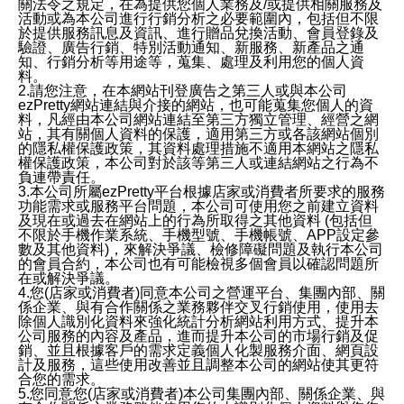
關法令之規定，在為提供您個人業務及/或提供相關服務及
活動或為本公司進行行銷分析之必要範圍內，包括但不限
於提供服務訊息及資訊、進行贈品兌換活動、會員登錄及
驗證、廣告行銷、特別活動通知、新服務、新產品之通
知、行銷分析等用途等，蒐集、處理及利用您的個人資
料。
2.請您注意，在本網站刊登廣告之第三人或與本公司
ezPretty網站連結與介接的網站，也可能蒐集您個人的資
料，凡經由本公司網站連結至第三方獨立管理、經營之網
站，其有關個人資料的保護，適用第三方或各該網站個別
的隱私權保護政策，其資料處理措施不適用本網站之隱私
權保護政策，本公司對於該等第三人或連結網站之行為不
負連帶責任。
3.本公司所屬ezPretty平台根據店家或消費者所要求的服務
功能需求或服務平台問題，本公司可使用您之前建立資料
及現在或過去在網站上的行為所取得之其他資料 (包括但
不限於手機作業系統、手機型號、手機帳號、APP設定參
數及其他資料)，來解決爭議、檢修障礙問題及執行本公司
的會員合約，本公司也有可能檢視多個會員以確認問題所
在或解決爭議。
4.您(店家或消費者)同意本公司之營運平台、集團內部、關
係企業、與有合作關係之業務夥伴交叉行銷使用，使用去
除個人識別化資料來強化統計分析網站利用方式、提升本
公司服務的內容及產品，進而提升本公司的市場行銷及促
銷、並且根據客戶的需求定義個人化製服務介面、網頁設
計及服務，這些使用改善並且調整本公司的網站使其更符
合您的需求。
5.您同意您(店家或消費者)本公司集團內部、關係企業、與