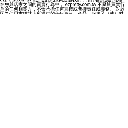
料於行銷活動資訊、商品訊息或新服務等相關行銷，且於
在您與店家之間的買賣行為中， ezpretty.com.tw 不屬於買賣行
首次行銷時，將提供您表示拒絕行銷之方式，本公司不會
為的任何相關方，不會承擔任何直接或間接責任或義務。 對於
向您索取相關費用。如您拒絕接受行銷服務或嗣後欲拒絕
因為使用本網站上所提供的任何資訊、產品、服務及（或）材
時，均可隨時通知本公司，本公司、所屬集團、關係企業
料，而產生或導致的任何損失或損害，ezpretty.com.tw 及其管
或與其合作行銷之第三方業務合作公司或第三方業務合作
理人員、員工或代表人均對此不承擔任何責任。 儘管
公司將立即停止利用您的個人資料行銷。
ezpretty.com.tw 已經盡了適當努力確保本網站上所列的服務符
四、個人資料利用之期間、地區、對象及方式如下
合合理的標準，仍不得將本網站內所列出的任何服務視為
1.期間：您同意於本公司存續期間或依法令之資料保存期
ezpretty.com.tw 推薦的服務，或是認為其代表該服務將會適用
間內，以及您的個人資料蒐集之目的消失或期限屆滿時，
於該用戶。如果該服務不適用於您，ezpretty.com.tw 將對此不
本公司得繼續保存、處理或利用您的個人資料。
承擔任何責任。
2.地區：就中華民國領域內。
網站使用者的守法義務及承諾
3.對象：本公司所屬公司(本公司)及其分公司、本公司之關
本條款構成您與 ezPretty 間之有效契約。 本條款中如有一部無
係企業、其他與本公司有業務往來或合作之機構。
效時，不影響其他條款之效力。 本條款如有未盡之處，雙方均
4.方式：以電話、簡訊、電子郵件、紙本或其他合於當時
應依誠實信用、平等互惠原則，共商解決之道。
科技之適當方式作個人資料之利用，(包括任何依法得利用
年齡和責任
之方式，但不限於使用於本網站或與外部合作之行銷)並於
你向 ezpretty.com.tw您確認您已經達到使用本網站的合法年
法令容許之範圍內，為行銷建檔、揭露、轉介或交互運用
齡。可以針對您在使用本網站時產生的任何責任，形成有約束力
予本公司及其合作對象。
的法律責任。您理解使用本網站時及他人使用您的登錄資訊使用
五、個人資料之類別
本網站時所產生的交易責任。
本聲明所指之個人資料類別如下:
網站連結
1.您提供之資料，包括您的姓名、性別、連絡方式(包括但
本網站可能包含有通往ezpretty.com.tw以外的其他方所運營網站
不限於電話、E-MAIL及地址等)、服務單位、職稱、為完
的超連結。此類超連結僅提供用於參考。此類網站不是由
成收款或付款所需之資料、IＰ位址、及其他得以直接或間
ezpretty.com.tw 控制，我們對其內容不承擔任何責任。在本網
接識別使用者身分之個人資料，及執行職務或業務之必要
站上加入通往此類網站的超連結，並非暗示我們贊同此類網站上
範圍內所需蒐集、處理及利用的個人資料。
的材料或是與其經營人之間存在任何聯繫。
2.為提升服務品質，本公司會依照所提供服務之性質，記
智慧財產權聲明
錄使用者的IP位址、以及在本公司內的瀏覽活動(例如，使
本網站上的所有資訊、內容、圖片、文字、聲音、圖像22、按
用者所使用的軟硬體、所點選的網頁)等資料，但是這些資
鈕、商標、服務標章及商品名稱均受中華民國國家法律及國際條