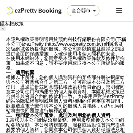
隱私權政策
×
本隱私權政策聲明適用於預約科技行銷股份有限公司(下稱
本公司)於ezPretty (http://www.ezpretty.com.tw) 網域名及
次級網域名所提供的服務。本公司將以慎重且嚴謹之態度
提供全面的保護措施，以確保使用者個人隱私的安全。
在使用本網站時，您同意受本隱私權政策條款及條件所拘
束，如果您不同意，請不要使用或取得本公司所提供的服
務。
一、適用範圍
根據以下所述，您的個人識別資料的某些部分將被揭露給
與本公司有業務合作之第三方，並可能被本公司及第三方
使用。通過註冊並同意隱私權政策和會員合約，您明確同
意本公司使用和揭露您的個人識別資料。本隱私權政策已
合併並與會員合約的條款相一致。 如果用戶對於ezPretty
網站的隱私權聲明或與個人資料相關的任何事項有疑問，
歡迎透過電子郵件與本公司的服務人員聯絡，ezPretty網
站將盡快回覆並進行解釋說明。
二、您同意本公司蒐集、處理及利用您的個人資料
1.當您與本公司網站洽辦業務、使用服務或參與本公司網
站各項活動，本公司將視業務、服務或活動性質請您提供
必要的個人資料，您同意本公司依照個人資料保護法及相