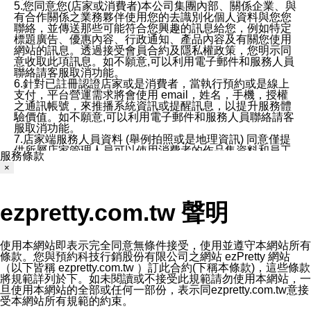
5.您同意您(店家或消費者)本公司集團內部、關係企業、與
有合作關係之業務夥伴使用您的去識別化個人資料與您您
聯絡，並傳送那些可能符合您興趣的訊息給您，例如特定
標題廣告、優惠內容、行政通知、產品內容及有關您使用
網站的訊息。透過接受會員合約及隱私權政策，您明示同
意收取此項訊息。如不願意,可以利用電子郵件和服務人員
聯絡請客服取消功能。
6.針對已註冊認證店家或是消費者，當執行預約或是線上
支付，平台營運需求將會使用 email，姓名，手機，授權
之通訊帳號，來推播系統資訊或提醒訊息，以提升服務體
驗價值。如不願意,可以利用電子郵件和服務人員聯絡請客
服取消功能。
7.店家端服務人員資料 (舉例拍照或是地理資訊) 同意僅提
供所屬店家管理人員可以使用消費者的作品集資料和員工
服務條款
打卡個人圖像行為。本公司及ezPretty平台不會做任何使
×
用。
三、本公司對您個人資料的揭露
1.基於現有服務平台的監管環境，預約科技保證不會揭露
ezpretty.com.tw 聲明
任何店家的營運資訊，且預約科技和店家均不能洩露消費
者的個人資料。然而，在某些情況下，本公司可能會因受
政府要求或法律規定，而被迫向政府或第三方提供資料。
第三方也可能非法地攔截或存取傳輸的私人通訊，或會員
使用本網站即表示完全同意無條件接受，使用並遵守本網站所有
可能濫用或誤用從本公司網站獲得的您的資料。因此，儘
條款。您與預約科技行銷股份有限公司之網站 ezPretty 網站
管本公司使用企業標準的保護措施來保護您的隱私，本公
（以下皆稱 ezpretty.com.tw ）訂此合約(下稱本條款)，這些條款
司並未承諾您的個人識別資料或私人通訊將永遠保密。
將規範詳列於下。如未閱讀或不接受此規範請勿使用本網站，一
2.根據本公司的政策，本公司不會將涉及您的個人識別資
旦使用本網站的全部或任何一部份，表示同ezpretty.com.tw意接
料出租或出售給第三方。
受本網站所有規範的約束。
3. 本公司、所屬集團、關係企業或與其合作行銷之第三方