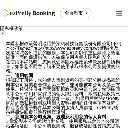
隱私權政策
×
本隱私權政策聲明適用於預約科技行銷股份有限公司(下稱
本公司)於ezPretty (http://www.ezpretty.com.tw) 網域名及
次級網域名所提供的服務。本公司將以慎重且嚴謹之態度
提供全面的保護措施，以確保使用者個人隱私的安全。
在使用本網站時，您同意受本隱私權政策條款及條件所拘
束，如果您不同意，請不要使用或取得本公司所提供的服
務。
一、適用範圍
根據以下所述，您的個人識別資料的某些部分將被揭露給
與本公司有業務合作之第三方，並可能被本公司及第三方
使用。通過註冊並同意隱私權政策和會員合約，您明確同
意本公司使用和揭露您的個人識別資料。本隱私權政策已
合併並與會員合約的條款相一致。 如果用戶對於ezPretty
網站的隱私權聲明或與個人資料相關的任何事項有疑問，
歡迎透過電子郵件與本公司的服務人員聯絡，ezPretty網
站將盡快回覆並進行解釋說明。
二、您同意本公司蒐集、處理及利用您的個人資料
1.當您與本公司網站洽辦業務、使用服務或參與本公司網
站各項活動，本公司將視業務、服務或活動性質請您提供