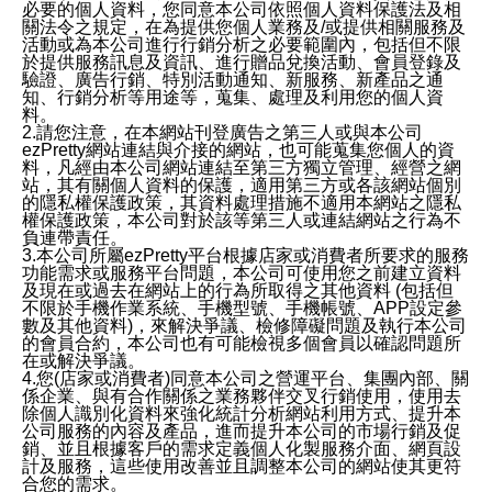
必要的個人資料，您同意本公司依照個人資料保護法及相
關法令之規定，在為提供您個人業務及/或提供相關服務及
活動或為本公司進行行銷分析之必要範圍內，包括但不限
於提供服務訊息及資訊、進行贈品兌換活動、會員登錄及
驗證、廣告行銷、特別活動通知、新服務、新產品之通
知、行銷分析等用途等，蒐集、處理及利用您的個人資
料。
2.請您注意，在本網站刊登廣告之第三人或與本公司
ezPretty網站連結與介接的網站，也可能蒐集您個人的資
料，凡經由本公司網站連結至第三方獨立管理、經營之網
站，其有關個人資料的保護，適用第三方或各該網站個別
的隱私權保護政策，其資料處理措施不適用本網站之隱私
權保護政策，本公司對於該等第三人或連結網站之行為不
負連帶責任。
3.本公司所屬ezPretty平台根據店家或消費者所要求的服務
功能需求或服務平台問題，本公司可使用您之前建立資料
及現在或過去在網站上的行為所取得之其他資料 (包括但
不限於手機作業系統、手機型號、手機帳號、APP設定參
數及其他資料)，來解決爭議、檢修障礙問題及執行本公司
的會員合約，本公司也有可能檢視多個會員以確認問題所
在或解決爭議。
4.您(店家或消費者)同意本公司之營運平台、集團內部、關
係企業、與有合作關係之業務夥伴交叉行銷使用，使用去
除個人識別化資料來強化統計分析網站利用方式、提升本
公司服務的內容及產品，進而提升本公司的市場行銷及促
銷、並且根據客戶的需求定義個人化製服務介面、網頁設
計及服務，這些使用改善並且調整本公司的網站使其更符
合您的需求。