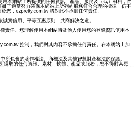
對於因為使用本網站上所提供的任何資訊、產品、服務及（或）材料，而
m.tw 已經盡了適當努力確保本網站上所列的服務符合合理的標準，仍不
ezpretty.com.tw 將對此不承擔任何責任。
均應依誠實信用、平等互惠原則，共商解決之道。
力的法律責任。您理解使用本網站時及他人使用您的登錄資訊使用本
ty.com.tw 控制，我們對其內容不承擔任何責任。在本網站上加
約中所包含的著作權法、商標法及其他智慧財產權法的保護。
網站上所獲取的任何資訊、素材、軟體、產品或服務，您不得對其更
不應被解釋為任何暗示或其他任何許可，或任何著作權法、商標
違反此規定，我們將追究其法律責任。
任何損失、責任及協力廠商的任何索賠或要求（包括律師費），將由
站而獲取到的資訊，而導致您遭受的任何風險或損失，將由您自
用本網站而造成的任何損失負責，同時，您會在此放棄有關此損失的所有及
伺服器不會發生缺陷，其中包括但不僅限於病毒或其他有害元素。對於
w 控制範圍的任何病毒感染、BUG、篡改、技術故障、錯誤、遺
有明示、暗示或法定及其他聲明、保證和條款均予以最大限度的排除，
定目的等。 ezpretty.com.tw 不能持續或在某階段
方便目的，其不應影響這些條款的範圍或意義，或是產生其他的
或任何協力廠商承擔任何責任。 在每次訪問網站時，您應檢查一下這