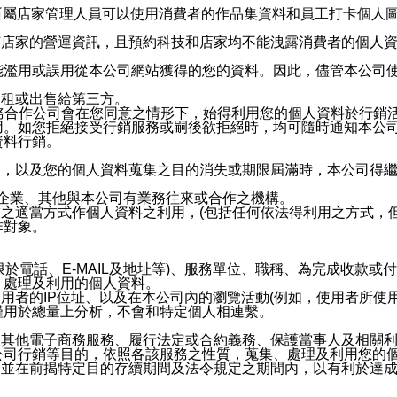
供所屬店家管理人員可以使用消費者的作品集資料和員工打卡個人圖像
何店家的營運資訊，且預約科技和店家均不能洩露消費者的個人
能濫用或誤用從本公司網站獲得的您的資料。因此，儘管本公司
出租或出售給第三方。
業務合作公司會在您同意之情形下，始得利用您的個人資料於行銷
用。如您拒絕接受行銷服務或嗣後欲拒絕時，均可隨時通知本公
資料行銷。
內，以及您的個人資料蒐集之目的消失或期限屆滿時，本公司得
係企業、其他與本公司有業務往來或合作之機構。
技之適當方式作個人資料之利用，(包括任何依法得利用之方式，
作對象。
限於電話、E-MAIL及地址等)、服務單位、職稱、為完成收款
、處理及利用的個人資料。
使用者的IP位址、以及在本公司內的瀏覽活動(例如，使用者所使
僅用於總量上分析，不會和特定個人相連繫。
及其他電子商務服務、履行法定或合約義務、保護當事人及相關
公司行銷等目的，依照各該服務之性質，蒐集、處理及利用您的
，並在前揭特定目的存續期間及法令規定之期間內，以有利於達成
。