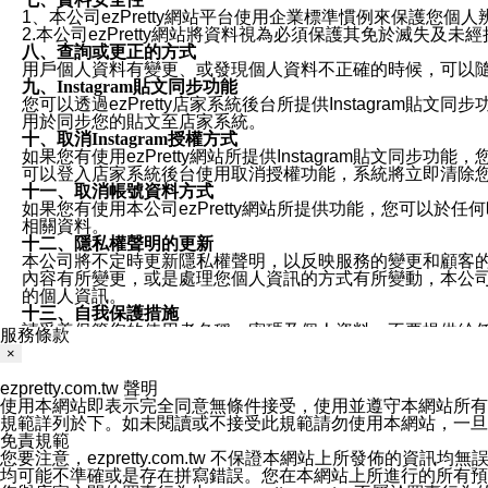
1、本公司ezPretty網站平台使用企業標準慣例來保護
2.本公司ezPretty網站將資料視為必須保護其免於滅
八、查詢或更正的方式
用戶個人資料有變更、或發現個人資料不正確的時候，可以隨時
九、Instagram貼文同步功能
您可以透過ezPretty店家系統後台所提供Instagram貼文同
用於同步您的貼文至店家系統。
十、取消Instagram授權方式
如果您有使用ezPretty網站所提供Instagram貼文同
可以登入店家系統後台使用取消授權功能，系統將立即清除您的
十一、取消帳號資料方式
如果您有使用本公司ezPretty網站所提供功能，您可以於任何
相關資料。
十二、隱私權聲明的更新
本公司將不定時更新隱私權聲明，以反映服務的變更和顧客的意見反
內容有所變更，或是處理您個人資訊的方式有所變動，本公司一
的個人資訊。
十三、自我保護措施
請妥善保管您的使用者名稱、密碼及個人資料，不要提供給
服務條款
窗，以防止他人讀取您的個人資料、信件或進入所機關管理
×
十四、傳送宣傳本站資訊或電子郵件之政策
您同意本公司網站，透過您所提供的郵件地址與您取得聯絡
ezpretty.com.tw 聲明
停止接收這些資料或電子郵件。
使用本網站即表示完全同意無條件接受，使用並遵守本網站所有條款。您與
十五、訊息通知
規範詳列於下。如未閱讀或不接受此規範請勿使用本網站，一旦使用本
本公司/本服務將以通知型訊息傳送重要訊息給您。即使未加
免責規範
本公司/本服務傳送之通知型訊息以對您有效且重要的訊息為
您要注意，ezpretty.com.tw 不保證本網站上所發佈
1.LINE 帳號設定的電話號碼與本公司/本服務所傳來的電話
均可能不準確或是存在拼寫錯誤。您在本網站上所進行的所有預訂服務均是與
2.該 LINE 帳號已在 LINE APP 設定中，同意接收通知型訊