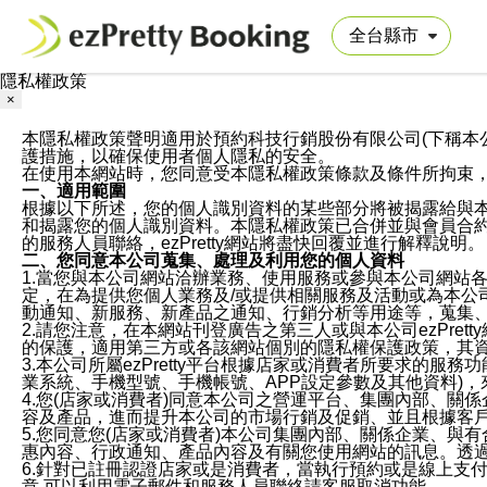
隱私權政策
×
本隱私權政策聲明適用於預約科技行銷股份有限公司(下稱本公司)於ezP
護措施，以確保使用者個人隱私的安全。
在使用本網站時，您同意受本隱私權政策條款及條件所拘束
一、適用範圍
根據以下所述，您的個人識別資料的某些部分將被揭露給與
和揭露您的個人識別資料。本隱私權政策已合併並與會員合約的
的服務人員聯絡，ezPretty網站將盡快回覆並進行解釋說明。
二、您同意本公司蒐集、處理及利用您的個人資料
1.當您與本公司網站洽辦業務、使用服務或參與本公司網站
定，在為提供您個人業務及/或提供相關服務及活動或為本
動通知、新服務、新產品之通知、行銷分析等用途等，蒐集
2.請您注意，在本網站刊登廣告之第三人或與本公司ezPr
的保護，適用第三方或各該網站個別的隱私權保護政策，其
3.本公司所屬ezPretty平台根據店家或消費者所要求的
業系統、手機型號、手機帳號、APP設定參數及其他資料)
4.您(店家或消費者)同意本公司之營運平台、集團內部、
容及產品，進而提升本公司的市場行銷及促銷、並且根據客
5.您同意您(店家或消費者)本公司集團內部、關係企業、
惠內容、行政通知、產品內容及有關您使用網站的訊息。透過
6.針對已註冊認證店家或是消費者，當執行預約或是線上支付
意,可以利用電子郵件和服務人員聯絡請客服取消功能。