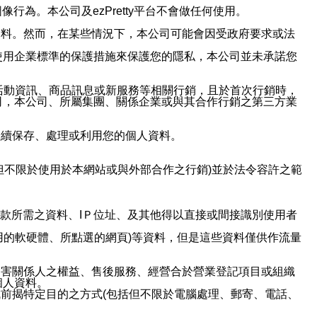
行為。本公司及ezPretty平台不會做任何使用。
資料。然而，在某些情況下，本公司可能會因受政府要求或法
使用企業標準的保護措施來保護您的隱私，本公司並未承諾您
活動資訊、商品訊息或新服務等相關行銷，且於首次行銷時，
司，本公司、所屬集團、關係企業或與其合作行銷之第三方業
繼續保存、處理或利用您的個人資料。
但不限於使用於本網站或與外部合作之行銷)並於法令容許之範
或付款所需之資料、IＰ位址、及其他得以直接或間接識別使用者
用的軟硬體、所點選的網頁)等資料，但是這些資料僅供作流量
利害關係人之權益、售後服務、經營合於營業登記項目或組織
個人資料。
前揭特定目的之方式(包括但不限於電腦處理、郵寄、電話、