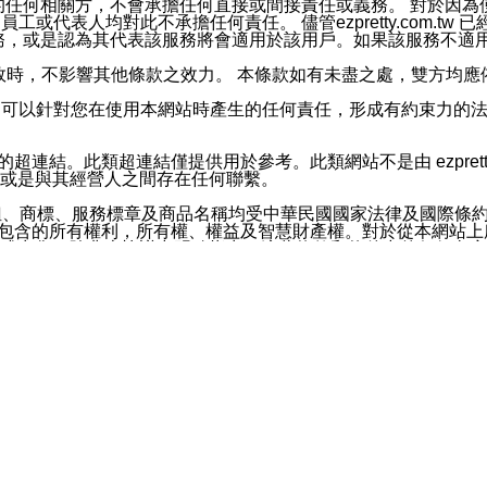
屬於買賣行為的任何相關方，不會承擔任何直接或間接責任或義務。 
人員、員工或代表人均對此不承擔任何責任。 儘管ezpretty.co
薦的服務，或是認為其代表該服務將會適用於該用戶。如果該服務不適用於您，
有一部無效時，不影響其他條款之效力。 本條款如有未盡之處，雙方
的合法年齡。可以針對您在使用本網站時產生的任何責任，形成有約束
官方帳號或認證官方帳號的通知型訊息。
網站的超連結。此類超連結僅提供用於參考。此類網站不是由 ezpret
或是與其經營人之間存在任何聯繫。
鈕、商標、服務標章及商品名稱均受中華民國國家法律及國際條
這些素材中所包含的所有權利，所有權、權益及智慧財產權。對於從本
或出售。除非本協議中明確指出，這些條款和條件中的任何內容
或任何協力廠商的業主權益中規定的任何權利的推斷結果。 如有任何人
其分公司、所屬機構、管理人員、代理人及其他合作夥伴和員工遭受的
構、管理人員、代理人及其他合作夥伴和員工不受損失。
依賴本網站上所提供的資訊、產品、服務或素材或通過使用本網
etty.com.tw提供電信及網路服務的提供商不會因您使用或不能使
etty.com.tw 不聲明、保證或承諾本網站或支持該網站的
影響本網站任何部分正常運行，且超出ezpretty.com.t
com.tw 不承擔任何責任。 在適用法律許可的最大範圍內，所
諾，其中包括但不僅限於其精確性、完整性或適銷性、品質或適用於特
些條款或是這些條款相關的權利。這些條款中使用的標題僅為了
款之內容及本網站上內容而不另行通知，同時，不對您、其他任何用戶