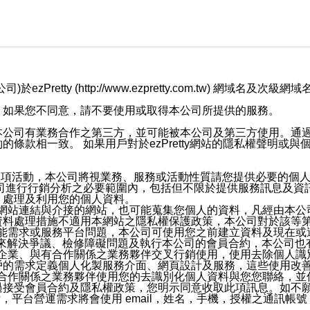
retty (http://www.ezpretty.com.tw) 網
，如果您不同意，請不要使用或取得本公司所提供的服務。
本公司有業務合作之第三方，並可能被本公司及第三方使用。通
條款相一致。 如果用戶對於ezPretty網站的隱私權聲明或
各項活動，本公司將視業務、服務或活動性質請您提供必要的個
公司進行行銷分析之必要範圍內，包括但不限於提供服務訊息及資
、處理及利用您的個人資料。
etty網站連結與介接的網站，也可能蒐集您個人的資料，凡經由
資料處理措施不適用本網站之隱私權保護政策，本公司對於該等
服務功能需求或服務平台問題，本公司可使用您之前建立資料及現在
，來解決爭議、檢修障礙問題及執行本公司的會員合約，本公司
關係企業、與有合作關係之業務夥伴交叉行銷使用，使用去除個人
戶的需求定義個人化製服務介面、網頁設計及服務，這些使用改
與有合作關係之業務夥伴使用您的去識別化個人資料與您您聯絡，
接受會員合約及隱私權政策，您明示同意收取此項訊息。如不願
，平台營運需求將會使用 email，姓名，手機，授權之通訊