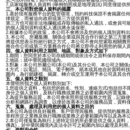
7.店家端服務人員資料 (舉例拍照或是地理資訊) 同意僅提
三、本公司對您個人資料的揭露
1.基於現有服務平台的監管環境，預約科技保證不會揭露任
律規定，而被迫向政府或第三方提供資料。
第三方也可能非法地攔截或存取傳輸的私人通訊，或會員可
的個人識別資料或私人通訊將永遠保密。
2.根據本公司的政策，本公司不會將涉及您的個人識別資料
3. 本公司、所屬集團、關係企業或與其合作行銷之第三方
將提供您表示拒絕行銷之方式，本公司不會向您索取相關費
務合作公司或第三方業務合作公司將立即停止利用您的個人
四、個人資料利用之期間、地區、對象及方式如下
1.期間：您同意於本公司存續期間或依法令之資料保存期間
2.地區：就中華民國領域內。
3.對象：本公司所屬公司(本公司)及其分公司、本公司之關
4.方式：以電話、簡訊、電子郵件、紙本或其他合於當時科
圍內，為行銷建檔、揭露、轉介或交互運用予本公司及其合
五、個人資料之類別
本聲明所指之個人資料類別如下:
1.您提供之資料，包括您的姓名、性別、連絡方式(包括但不
身分之個人資料，及執行職務或業務之必要範圍內所需蒐集
2.為提升服務品質，本公司會依照所提供服務之性質，記錄
分析和網路行為調查，以便於改善本公司的服務品質，資料
六、蒐集、處理及利用您的個人資料之目的
1.本公司為提供良好服務、客戶管理與服務、提供預約服務
章程所定之業務及執行職務或業務之必要範圍內等以及為本
2.本公司僅蒐集為執行上述特定目的所必要提供之個人資料
傳真)，於中華民國境內及法令許可之範圍內加以處理及利用
七、資料安全性