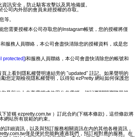
強化資訊安全，防止駭客攻擊以及異地備援。
免於公司內外部的會員未經授權的存取。
訊息等。
用此功能您需要授權本公司存取您的Instagram帳號，您的授權將僅
透過電子郵件和服務人員聯絡，本公司會盡快清除您的授權資料，或是您
。
l protected]
)和服務人員聯絡，本公司會盡快清除您的帳號和
上看到隱私權聲明連結旁的 "updated" 註記。如果聲明的
期檢視隱私權聲明，以得知 ezPretty 網站如何保護您
若您是與他人共享電腦或使用公共電腦，切記要關閉瀏覽器視
依照該資料或電子郵件所指示之方法、說明或功能連結，隨時
ezpretty.com.tw ）訂此合約(下稱本條款)，這些條款將
接受本網站所有規範的約束。
者，將可收到通知型訊息。
約店家的詳細資訊，以及與預訂服務相關資訊在內的其他各種資訊，
etty.com.tw僅是便於您能夠通過我們，預訂相對應的服務。在