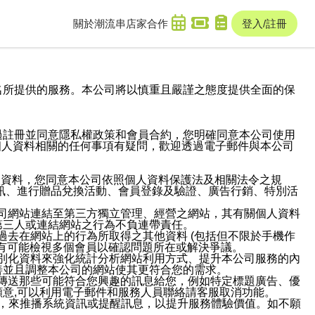
關於潮流串
店家合作
登入/註冊
域名及次級網域名所提供的服務。本公司將以慎重且嚴謹之態度提供全面的保
過註冊並同意隱私權政策和會員合約，您明確同意本公司使用
與個人資料相關的任何事項有疑問，歡迎透過電子郵件與本公司
人資料，您同意本公司依照個人資料保護法及相關法令之規
訊、進行贈品兌換活動、會員登錄及驗證、廣告行銷、特別活
本公司網站連結至第三方獨立管理、經營之網站，其有關個人資料
第三人或連結網站之行為不負連帶責任。
或過去在網站上的行為所取得之其他資料 (包括但不限於手機作
也有可能檢視多個會員以確認問題所在或解決爭議。
識別化資料來強化統計分析網站利用方式、提升本公司服務的內
善並且調整本公司的網站使其更符合您的需求。
並傳送那些可能符合您興趣的訊息給您，例如特定標題廣告、優
意,可以利用電子郵件和服務人員聯絡請客服取消功能。
帳號，來推播系統資訊或提醒訊息，以提升服務體驗價值。如不願