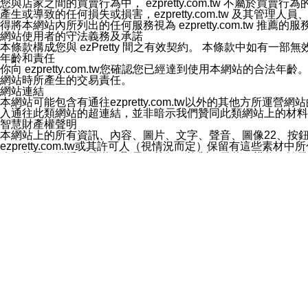
您與店家之間的買賣行為中， ezpretty.com.tw 不
3.LINE 帳號未封鎖傳送訊息之 LINE 官方帳號。
產生或導致的任何損失或損害，ezpretty.com.tw 及其管理
欲變更通知型訊息的設定，操作如下：
得將本網站內所列出的任何服務視為 ezpretty.com.tw 推
1.點選「主頁」＞「設定」
網站使用者的守法義務及承諾
2.點選「隱私設定」
本條款構成您與 ezPretty 間之有效契約。 本條款中如
3.點選「提供使用資料」
年齡和責任
4.點選「LINE通知型訊息」
你向 ezpretty.com.tw您確認您已經達到使用本網站
5.開關「接收LINE通知型訊息」
網站時所產生的交易責任。
❗️關閉「接收通知型訊息」後，將不會接收到來自任何企業
網站連結
本網站可能包含有通往ezpretty.com.tw以外的其他方所運營
入通往此類網站的超連結，並非暗示我們贊同此類網站上的材料
智慧財產權聲明
本網站上的所有資訊、內容、圖片、文字、聲音、圖像22、按
ezpretty.com.tw或其許可人（視情況而定）保留有
改、拷貝、傳播、發送、顯示、執行、複製、發佈、模仿、轉發
法或其他智慧財產權或 ezpretty.com.tw、其許可人
賠償
您同意因您使用本網站，而導致 ezpretty.com.tw、
您承擔賠償並保證 ezpretty.com.tw、其分公司、所屬機
免責聲明
您對本網站的所有使用均由您自擔風險。 因下載使用、參考或
己承擔全部責任。您同意 ezpretty.com.tw 及向ezpr
全部的索賠權利，無論是基於合約、侵權行為或其他依據。 ezpr
那些可損害或影響本網站管理、安全性、公正性和完整性，或是損害或
漏、中斷、刪除、缺陷、延遲或任何事件或事故，ezpretty.
其中包括但不僅限於有關本網站上服務、資訊及（或）聲明的保證或承
時間內對任一條款或多條條款的強制實施，不得將此視為放棄這
法律效應。 ezpretty.com.tw有權隨時變更本使用條