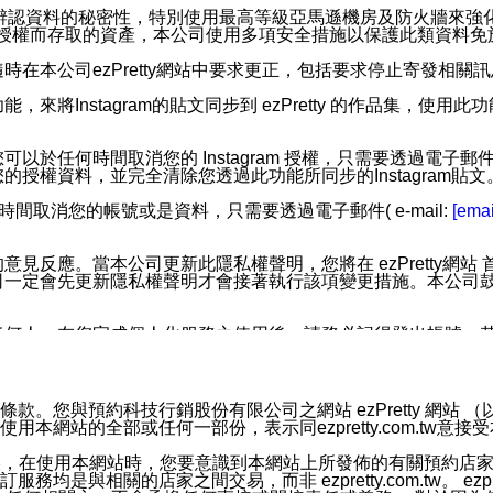
您個人辨認資料的秘密性，特別使用最高等級亞馬遜機房及防火牆來
失及未經授權而存取的資產，本公司使用多項安全措施以保護此類資料
在本公司ezPretty網站中要求更正，包括要求停止寄發相關
步功能，來將Instagram的貼文同步到 ezPretty 的作品集，使
步功能，您可以於任何時間取消您的 Instagram 授權，只需要
授權資料，並完全清除您透過此功能所同步的Instagram貼文
時間取消您的帳號或是資料，只需要透過電子郵件( e-mail:
[emai
應。當本公司更新此隱私權聲明，您將在 ezPretty網站 首頁
定會先更新隱私權聲明才會接著執行該項變更措施。本公司鼓勵您定
任何人。在您完成個人化服務之使用後，請務必記得登出帳號。
區。
並傳送或宣傳本網站各項服務之資料或電子郵件供您參考。您能
預約科技行銷股份有限公司之網站 ezPretty 網站 （以下皆稱 
網站的全部或任何一部份，表示同ezpretty.com.tw意
入本公司/本服務好友，您仍可接收到通知型訊息。
限，以廣告或其他目的的訊息皆不會被傳送。滿足以下三個條件
的資訊均無誤，在使用本網站時，您要意識到本網站上所發佈的有關預
號碼比對相符。
相關的店家之間交易，而非 ezpretty.com.tw。 ezpr
息。