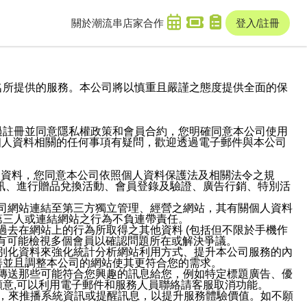
關於潮流串
店家合作
登入/註冊
域名及次級網域名所提供的服務。本公司將以慎重且嚴謹之態度提供全面的保
過註冊並同意隱私權政策和會員合約，您明確同意本公司使用
與個人資料相關的任何事項有疑問，歡迎透過電子郵件與本公司
人資料，您同意本公司依照個人資料保護法及相關法令之規
訊、進行贈品兌換活動、會員登錄及驗證、廣告行銷、特別活
本公司網站連結至第三方獨立管理、經營之網站，其有關個人資料
第三人或連結網站之行為不負連帶責任。
或過去在網站上的行為所取得之其他資料 (包括但不限於手機作
也有可能檢視多個會員以確認問題所在或解決爭議。
識別化資料來強化統計分析網站利用方式、提升本公司服務的內
善並且調整本公司的網站使其更符合您的需求。
並傳送那些可能符合您興趣的訊息給您，例如特定標題廣告、優
意,可以利用電子郵件和服務人員聯絡請客服取消功能。
帳號，來推播系統資訊或提醒訊息，以提升服務體驗價值。如不願