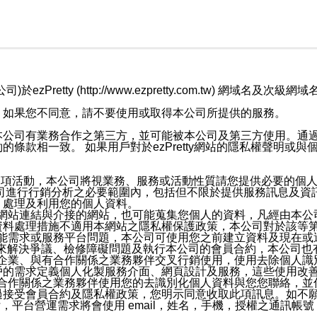
retty (http://www.ezpretty.com.tw) 網
，如果您不同意，請不要使用或取得本公司所提供的服務。
本公司有業務合作之第三方，並可能被本公司及第三方使用。通
條款相一致。 如果用戶對於ezPretty網站的隱私權聲明或
各項活動，本公司將視業務、服務或活動性質請您提供必要的個
公司進行行銷分析之必要範圍內，包括但不限於提供服務訊息及資
、處理及利用您的個人資料。
etty網站連結與介接的網站，也可能蒐集您個人的資料，凡經由
資料處理措施不適用本網站之隱私權保護政策，本公司對於該等
服務功能需求或服務平台問題，本公司可使用您之前建立資料及現在
，來解決爭議、檢修障礙問題及執行本公司的會員合約，本公司
關係企業、與有合作關係之業務夥伴交叉行銷使用，使用去除個人
戶的需求定義個人化製服務介面、網頁設計及服務，這些使用改
與有合作關係之業務夥伴使用您的去識別化個人資料與您您聯絡，
接受會員合約及隱私權政策，您明示同意收取此項訊息。如不願
，平台營運需求將會使用 email，姓名，手機，授權之通訊