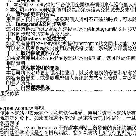
1、本公司ezPretty網站平台使用企業標準慣例來保護
2.本公司ezPretty網站將資料視為必須保護其免於滅
八、查詢或更正的方式
用戶個人資料有變更、或發現個人資料不正確的時候，可以隨時
九、Instagram貼文同步功能
您可以透過ezPretty店家系統後台所提供Instagram貼文同
用於同步您的貼文至店家系統。
十、取消Instagram授權方式
如果您有使用ezPretty網站所提供Instagram貼文同
可以登入店家系統後台使用取消授權功能，系統將立即清除您的
十一、取消帳號資料方式
如果您有使用本公司ezPretty網站所提供功能，您可以於任何
相關資料。
十二、隱私權聲明的更新
本公司將不定時更新隱私權聲明，以反映服務的變更和顧客的意見反
內容有所變更，或是處理您個人資訊的方式有所變動，本公司一
的個人資訊。
十三、自我保護措施
請妥善保管您的使用者名稱、密碼及個人資料，不要提供給
服務條款
窗，以防止他人讀取您的個人資料、信件或進入所機關管理
×
十四、傳送宣傳本站資訊或電子郵件之政策
您同意本公司網站，透過您所提供的郵件地址與您取得聯絡
ezpretty.com.tw 聲明
停止接收這些資料或電子郵件。
使用本網站即表示完全同意無條件接受，使用並遵守本網站所有條款。您與
十五、訊息通知
規範詳列於下。如未閱讀或不接受此規範請勿使用本網站，一旦使用本
本公司/本服務將以通知型訊息傳送重要訊息給您。即使未加
免責規範
本公司/本服務傳送之通知型訊息以對您有效且重要的訊息為
您要注意，ezpretty.com.tw 不保證本網站上所發佈
1.LINE 帳號設定的電話號碼與本公司/本服務所傳來的電話
均可能不準確或是存在拼寫錯誤。您在本網站上所進行的所有預訂服務均是與
2.該 LINE 帳號已在 LINE APP 設定中，同意接收通知型訊