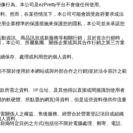
行為。本公司及ezPretty平台不會做任何使用。
資料。然而，在某些情況下，本公司可能會因受政府要求或法
使用企業標準的保護措施來保護您的隱私，本公司並未承諾您
活動資訊、商品訊息或新服務等相關行銷，且於首次行銷時，
司，本公司、所屬集團、關係企業或與其合作行銷之第三方業
繼續保存、處理或利用您的個人資料。
但不限於使用於本網站或與外部合作之行銷)並於法令容許之範
或付款所需之資料、IＰ位址、及其他得以直接或間接識別使用者
用的軟硬體、所點選的網頁)等資料，但是這些資料僅供作流量
利害關係人之權益、售後服務、經營合於營業登記項目或組織
個人資料。
前揭特定目的之方式(包括但不限於電腦處理、郵寄、電話、