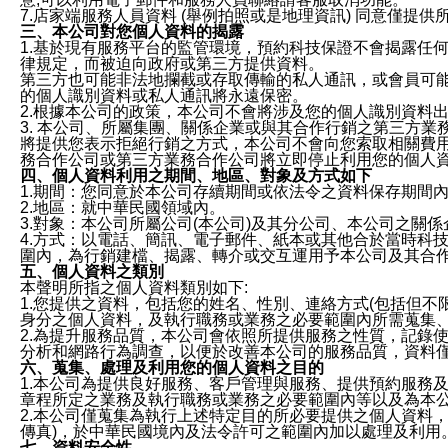
7.店家端服務人員資料 (舉例拍照或是地理資訊) 同意僅提
三、本公司對您個人資料的揭露
1.基於現有服務平台的監管環境，預約科技保證不會揭露任
律規定，而被迫向政府或第三方提供資料。
第三方也可能非法地攔截或存取傳輸的私人通訊，或會員可
的個人識別資料或私人通訊將永遠保密。
2.根據本公司的政策，本公司不會將涉及您的個人識別資料
3. 本公司、所屬集團、關係企業或與其合作行銷之第三方
將提供您表示拒絕行銷之方式，本公司不會向您索取相關費
務合作公司或第三方業務合作公司將立即停止利用您的個人
四、個人資料利用之期間、地區、對象及方式如下
1.期間：您同意於本公司存續期間或依法令之資料保存期間
2.地區：就中華民國領域內。
3.對象：本公司所屬公司(本公司)及其分公司、本公司之關
4.方式：以電話、簡訊、電子郵件、紙本或其他合於當時科
圍內，為行銷建檔、揭露、轉介或交互運用予本公司及其合
五、個人資料之類別
本聲明所指之個人資料類別如下:
1.您提供之資料，包括您的姓名、性別、連絡方式(包括但不
身分之個人資料，及執行職務或業務之必要範圍內所需蒐集
2.為提升服務品質，本公司會依照所提供服務之性質，記錄
分析和網路行為調查，以便於改善本公司的服務品質，資料
六、蒐集、處理及利用您的個人資料之目的
1.本公司為提供良好服務、客戶管理與服務、提供預約服務
章程所定之業務及執行職務或業務之必要範圍內等以及為本
2.本公司僅蒐集為執行上述特定目的所必要提供之個人資料
傳真)，於中華民國境內及法令許可之範圍內加以處理及利用
七、資料安全性