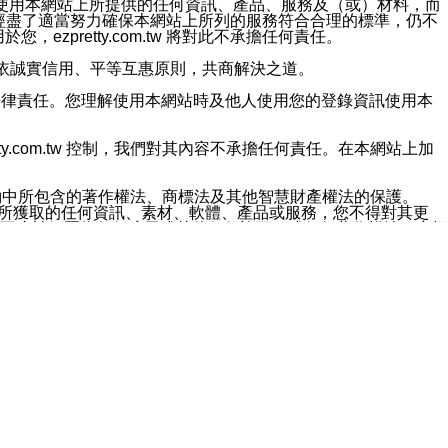
對於因為使用本網站上所提供的任何資訊、產品、服務及（或）材料，而
m.tw 已經盡了適當努力確保本網站上所列的服務符合合理的標準，仍不
ezpretty.com.tw 將對此不承擔任何責任。
均應依誠實信用、平等互惠原則，共商解決之道。
力的法律責任。您理解使用本網站時及他人使用您的登錄資訊使用本
ty.com.tw 控制，我們對其內容不承擔任何責任。在本網站上加
約中所包含的著作權法、商標法及其他智慧財產權法的保護。
網站上所獲取的任何資訊、素材、軟體、產品或服務，您不得對其更
不應被解釋為任何暗示或其他任何許可，或任何著作權法、商標
違反此規定，我們將追究其法律責任。
任何損失、責任及協力廠商的任何索賠或要求（包括律師費），將由
站而獲取到的資訊，而導致您遭受的任何風險或損失，將由您自
用本網站而造成的任何損失負責，同時，您會在此放棄有關此損失的所有及
伺服器不會發生缺陷，其中包括但不僅限於病毒或其他有害元素。對於
w 控制範圍的任何病毒感染、BUG、篡改、技術故障、錯誤、遺
有明示、暗示或法定及其他聲明、保證和條款均予以最大限度的排除，
定目的等。 ezpretty.com.tw 不能持續或在某階段
方便目的，其不應影響這些條款的範圍或意義，或是產生其他的
或任何協力廠商承擔任何責任。 在每次訪問網站時，您應檢查一下這