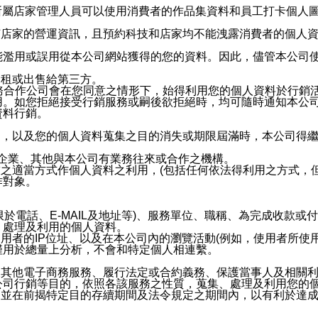
供所屬店家管理人員可以使用消費者的作品集資料和員工打卡個人圖像
何店家的營運資訊，且預約科技和店家均不能洩露消費者的個人
能濫用或誤用從本公司網站獲得的您的資料。因此，儘管本公司
出租或出售給第三方。
業務合作公司會在您同意之情形下，始得利用您的個人資料於行銷
用。如您拒絕接受行銷服務或嗣後欲拒絕時，均可隨時通知本公
資料行銷。
內，以及您的個人資料蒐集之目的消失或期限屆滿時，本公司得
係企業、其他與本公司有業務往來或合作之機構。
技之適當方式作個人資料之利用，(包括任何依法得利用之方式，
作對象。
限於電話、E-MAIL及地址等)、服務單位、職稱、為完成收款
、處理及利用的個人資料。
使用者的IP位址、以及在本公司內的瀏覽活動(例如，使用者所使
僅用於總量上分析，不會和特定個人相連繫。
及其他電子商務服務、履行法定或合約義務、保護當事人及相關
公司行銷等目的，依照各該服務之性質，蒐集、處理及利用您的
，並在前揭特定目的存續期間及法令規定之期間內，以有利於達成
。