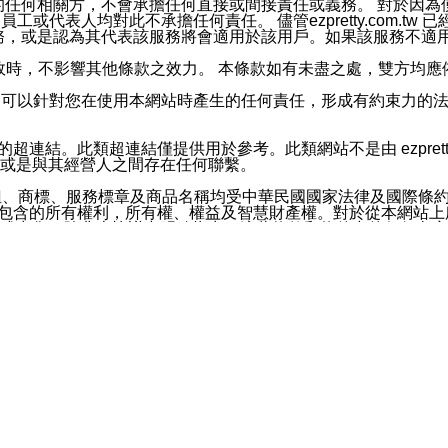
屬於買賣行為的任何相關方，不會承擔任何直接或間接責任或義務。 
人員、員工或代表人均對此不承擔任何責任。 儘管ezpretty.co
薦的服務，或是認為其代表該服務將會適用於該用戶。如果該服務不適用於您，
有一部無效時，不影響其他條款之效力。 本條款如有未盡之處，雙方
的合法年齡。可以針對您在使用本網站時產生的任何責任，形成有約束
官方帳號或認證官方帳號的通知型訊息。
網站的超連結。此類超連結僅提供用於參考。此類網站不是由 ezpret
或是與其經營人之間存在任何聯繫。
鈕、商標、服務標章及商品名稱均受中華民國國家法律及國際條
這些素材中所包含的所有權利，所有權、權益及智慧財產權。對於從本
或出售。除非本協議中明確指出，這些條款和條件中的任何內容
或任何協力廠商的業主權益中規定的任何權利的推斷結果。 如有任何人
其分公司、所屬機構、管理人員、代理人及其他合作夥伴和員工遭受的
構、管理人員、代理人及其他合作夥伴和員工不受損失。
依賴本網站上所提供的資訊、產品、服務或素材或通過使用本網
etty.com.tw提供電信及網路服務的提供商不會因您使用或不能使
etty.com.tw 不聲明、保證或承諾本網站或支持該網站的
影響本網站任何部分正常運行，且超出ezpretty.com.t
com.tw 不承擔任何責任。 在適用法律許可的最大範圍內，所
諾，其中包括但不僅限於其精確性、完整性或適銷性、品質或適用於特
些條款或是這些條款相關的權利。這些條款中使用的標題僅為了
款之內容及本網站上內容而不另行通知，同時，不對您、其他任何用戶