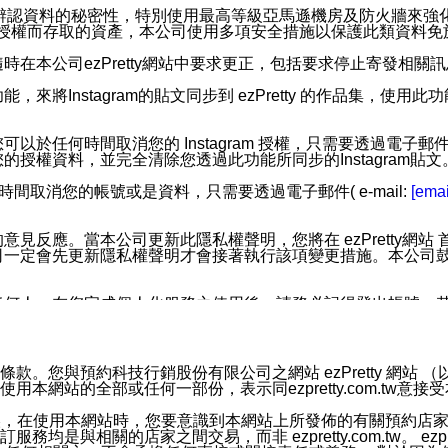
您個人辨認資料的秘密性，特別使用最高等級亞馬遜機房及防火牆來
失及未經授權而存取的資產，本公司使用多項安全措施以保護此類資料
在本公司ezPretty網站中要求更正，包括要求停止寄發相關
步功能，來將Instagram的貼文同步到 ezPretty 的作品集，使
步功能，您可以於任何時間取消您的 Instagram 授權，只需要
授權資料，並完全清除您透過此功能所同步的Instagram貼文
時間取消您的帳號或是資料，只需要透過電子郵件( e-mail:
[emai
應。當本公司更新此隱私權聲明，您將在 ezPretty網站 首頁
定會先更新隱私權聲明才會接著執行該項變更措施。本公司鼓勵您定
任何人。在您完成個人化服務之使用後，請務必記得登出帳號。
區。
並傳送或宣傳本網站各項服務之資料或電子郵件供您參考。您能
預約科技行銷股份有限公司之網站 ezPretty 網站 （以下皆稱 
網站的全部或任何一部份，表示同ezpretty.com.tw意
入本公司/本服務好友，您仍可接收到通知型訊息。
限，以廣告或其他目的的訊息皆不會被傳送。滿足以下三個條件
的資訊均無誤，在使用本網站時，您要意識到本網站上所發佈的有關預
號碼比對相符。
相關的店家之間交易，而非 ezpretty.com.tw。 ezpr
息。