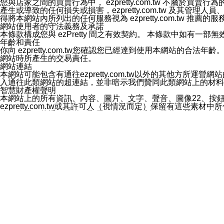
您與店家之間的買賣行為中， ezpretty.com.tw 不
3.LINE 帳號未封鎖傳送訊息之 LINE 官方帳號。
產生或導致的任何損失或損害，ezpretty.com.tw 及其管理
欲變更通知型訊息的設定，操作如下：
得將本網站內所列出的任何服務視為 ezpretty.com.tw 推
1.點選「主頁」＞「設定」
網站使用者的守法義務及承諾
2.點選「隱私設定」
本條款構成您與 ezPretty 間之有效契約。 本條款中如
3.點選「提供使用資料」
年齡和責任
4.點選「LINE通知型訊息」
你向 ezpretty.com.tw您確認您已經達到使用本網站
5.開關「接收LINE通知型訊息」
網站時所產生的交易責任。
❗️關閉「接收通知型訊息」後，將不會接收到來自任何企業
網站連結
本網站可能包含有通往ezpretty.com.tw以外的其他方所運營
入通往此類網站的超連結，並非暗示我們贊同此類網站上的材料
智慧財產權聲明
本網站上的所有資訊、內容、圖片、文字、聲音、圖像22、按
ezpretty.com.tw或其許可人（視情況而定）保留有
改、拷貝、傳播、發送、顯示、執行、複製、發佈、模仿、轉發
法或其他智慧財產權或 ezpretty.com.tw、其許可人
賠償
您同意因您使用本網站，而導致 ezpretty.com.tw、
您承擔賠償並保證 ezpretty.com.tw、其分公司、所屬機
免責聲明
您對本網站的所有使用均由您自擔風險。 因下載使用、參考或
己承擔全部責任。您同意 ezpretty.com.tw 及向ezpr
全部的索賠權利，無論是基於合約、侵權行為或其他依據。 ezpr
那些可損害或影響本網站管理、安全性、公正性和完整性，或是損害或
漏、中斷、刪除、缺陷、延遲或任何事件或事故，ezpretty.
其中包括但不僅限於有關本網站上服務、資訊及（或）聲明的保證或承
時間內對任一條款或多條條款的強制實施，不得將此視為放棄這
法律效應。 ezpretty.com.tw有權隨時變更本使用條