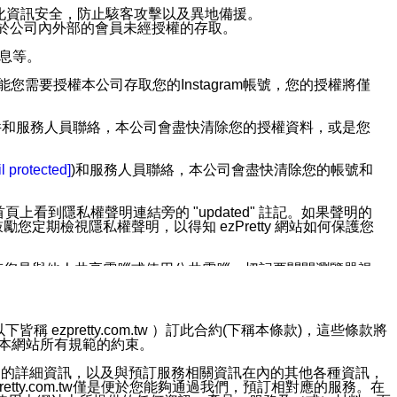
強化資訊安全，防止駭客攻擊以及異地備援。
免於公司內外部的會員未經授權的存取。
訊息等。
用此功能您需要授權本公司存取您的Instagram帳號，您的授權將僅
透過電子郵件和服務人員聯絡，本公司會盡快清除您的授權資料，或是您
。
l protected]
)和服務人員聯絡，本公司會盡快清除您的帳號和
上看到隱私權聲明連結旁的 "updated" 註記。如果聲明的
期檢視隱私權聲明，以得知 ezPretty 網站如何保護您
若您是與他人共享電腦或使用公共電腦，切記要關閉瀏覽器視
依照該資料或電子郵件所指示之方法、說明或功能連結，隨時
ezpretty.com.tw ）訂此合約(下稱本條款)，這些條款將
接受本網站所有規範的約束。
者，將可收到通知型訊息。
約店家的詳細資訊，以及與預訂服務相關資訊在內的其他各種資訊，
etty.com.tw僅是便於您能夠通過我們，預訂相對應的服務。在