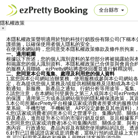
隱私權政策
×
本隱私權政策聲明適用於預約科技行銷股份有限公司(下稱本公司)於ezP
護措施，以確保使用者個人隱私的安全。
在使用本網站時，您同意受本隱私權政策條款及條件所拘束
一、適用範圍
根據以下所述，您的個人識別資料的某些部分將被揭露給與
和揭露您的個人識別資料。本隱私權政策已合併並與會員合約的
的服務人員聯絡，ezPretty網站將盡快回覆並進行解釋說明。
二、您同意本公司蒐集、處理及利用您的個人資料
1.當您與本公司網站洽辦業務、使用服務或參與本公司網站
定，在為提供您個人業務及/或提供相關服務及活動或為本
動通知、新服務、新產品之通知、行銷分析等用途等，蒐集
2.請您注意，在本網站刊登廣告之第三人或與本公司ezPr
的保護，適用第三方或各該網站個別的隱私權保護政策，其
3.本公司所屬ezPretty平台根據店家或消費者所要求的
業系統、手機型號、手機帳號、APP設定參數及其他資料)
4.您(店家或消費者)同意本公司之營運平台、集團內部、
容及產品，進而提升本公司的市場行銷及促銷、並且根據客
5.您同意您(店家或消費者)本公司集團內部、關係企業、
惠內容、行政通知、產品內容及有關您使用網站的訊息。透過
6.針對已註冊認證店家或是消費者，當執行預約或是線上支付
意,可以利用電子郵件和服務人員聯絡請客服取消功能。