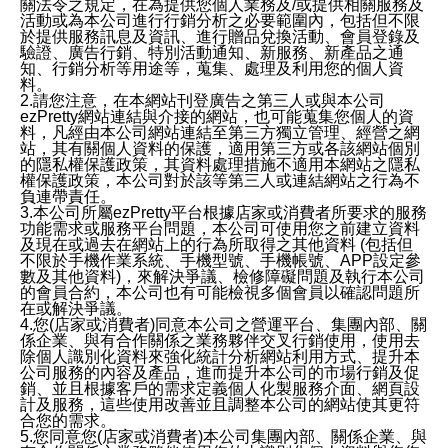
關法令之規定，在為提供您個人業務及/或提供相關服務及
活動或為本公司進行行銷分析之必要範圍內，包括但不限
於提供服務訊息及資訊、進行贈品兌換活動、會員登錄及
驗證、廣告行銷、特別活動通知、新服務、新產品之通
知、行銷分析等用途等，蒐集、處理及利用您的個人資
料。
2.請您注意，在本網站刊登廣告之第三人或與本公司
ezPretty網站連結與介接的網站，也可能蒐集您個人的資
料，凡經由本公司網站連結至第三方獨立管理、經營之網
站，其有關個人資料的保護，適用第三方或各該網站個別
的隱私權保護政策，其資料處理措施不適用本網站之隱私
權保護政策，本公司對於該等第三人或連結網站之行為不
負連帶責任。
3.本公司所屬ezPretty平台根據店家或消費者所要求的服務
功能需求或服務平台問題，本公司可使用您之前建立資料
及現在或過去在網站上的行為所取得之其他資料 (包括但
不限於手機作業系統、手機型號、手機帳號、APP設定參
數及其他資料)，來解決爭議、檢修障礙問題及執行本公司
的會員合約，本公司也有可能檢視多個會員以確認問題所
在或解決爭議。
4.您(店家或消費者)同意本公司之營運平台、集團內部、關
係企業、與有合作關係之業務夥伴交叉行銷使用，使用去
除個人識別化資料來強化統計分析網站利用方式、提升本
公司服務的內容及產品，進而提升本公司的市場行銷及促
銷、並且根據客戶的需求定義個人化製服務介面、網頁設
計及服務，這些使用改善並且調整本公司的網站使其更符
合您的需求。
5.您同意您(店家或消費者)本公司集團內部、關係企業、與