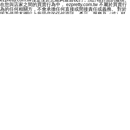
料於行銷活動資訊、商品訊息或新服務等相關行銷，且於
在您與店家之間的買賣行為中， ezpretty.com.tw 不屬於買賣行
首次行銷時，將提供您表示拒絕行銷之方式，本公司不會
為的任何相關方，不會承擔任何直接或間接責任或義務。 對於
向您索取相關費用。如您拒絕接受行銷服務或嗣後欲拒絕
因為使用本網站上所提供的任何資訊、產品、服務及（或）材
時，均可隨時通知本公司，本公司、所屬集團、關係企業
料，而產生或導致的任何損失或損害，ezpretty.com.tw 及其管
或與其合作行銷之第三方業務合作公司或第三方業務合作
理人員、員工或代表人均對此不承擔任何責任。 儘管
公司將立即停止利用您的個人資料行銷。
ezpretty.com.tw 已經盡了適當努力確保本網站上所列的服務符
四、個人資料利用之期間、地區、對象及方式如下
合合理的標準，仍不得將本網站內所列出的任何服務視為
1.期間：您同意於本公司存續期間或依法令之資料保存期
ezpretty.com.tw 推薦的服務，或是認為其代表該服務將會適用
間內，以及您的個人資料蒐集之目的消失或期限屆滿時，
於該用戶。如果該服務不適用於您，ezpretty.com.tw 將對此不
本公司得繼續保存、處理或利用您的個人資料。
承擔任何責任。
2.地區：就中華民國領域內。
網站使用者的守法義務及承諾
3.對象：本公司所屬公司(本公司)及其分公司、本公司之關
本條款構成您與 ezPretty 間之有效契約。 本條款中如有一部無
係企業、其他與本公司有業務往來或合作之機構。
效時，不影響其他條款之效力。 本條款如有未盡之處，雙方均
4.方式：以電話、簡訊、電子郵件、紙本或其他合於當時
應依誠實信用、平等互惠原則，共商解決之道。
科技之適當方式作個人資料之利用，(包括任何依法得利用
年齡和責任
之方式，但不限於使用於本網站或與外部合作之行銷)並於
你向 ezpretty.com.tw您確認您已經達到使用本網站的合法年
法令容許之範圍內，為行銷建檔、揭露、轉介或交互運用
齡。可以針對您在使用本網站時產生的任何責任，形成有約束力
予本公司及其合作對象。
的法律責任。您理解使用本網站時及他人使用您的登錄資訊使用
五、個人資料之類別
本網站時所產生的交易責任。
本聲明所指之個人資料類別如下:
網站連結
1.您提供之資料，包括您的姓名、性別、連絡方式(包括但
本網站可能包含有通往ezpretty.com.tw以外的其他方所運營網站
不限於電話、E-MAIL及地址等)、服務單位、職稱、為完
的超連結。此類超連結僅提供用於參考。此類網站不是由
成收款或付款所需之資料、IＰ位址、及其他得以直接或間
ezpretty.com.tw 控制，我們對其內容不承擔任何責任。在本網
接識別使用者身分之個人資料，及執行職務或業務之必要
站上加入通往此類網站的超連結，並非暗示我們贊同此類網站上
範圍內所需蒐集、處理及利用的個人資料。
的材料或是與其經營人之間存在任何聯繫。
2.為提升服務品質，本公司會依照所提供服務之性質，記
智慧財產權聲明
錄使用者的IP位址、以及在本公司內的瀏覽活動(例如，使
本網站上的所有資訊、內容、圖片、文字、聲音、圖像22、按
用者所使用的軟硬體、所點選的網頁)等資料，但是這些資
鈕、商標、服務標章及商品名稱均受中華民國國家法律及國際條