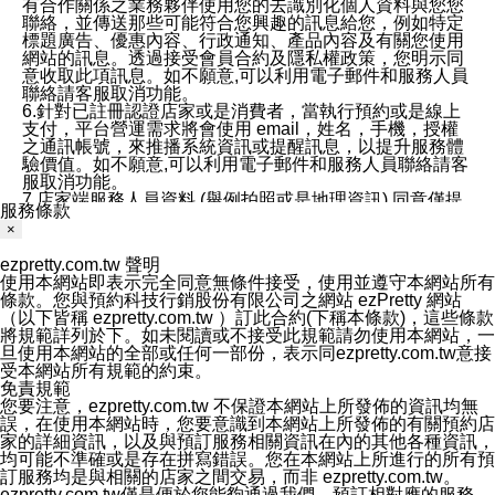
有合作關係之業務夥伴使用您的去識別化個人資料與您您
聯絡，並傳送那些可能符合您興趣的訊息給您，例如特定
標題廣告、優惠內容、行政通知、產品內容及有關您使用
網站的訊息。透過接受會員合約及隱私權政策，您明示同
意收取此項訊息。如不願意,可以利用電子郵件和服務人員
聯絡請客服取消功能。
6.針對已註冊認證店家或是消費者，當執行預約或是線上
支付，平台營運需求將會使用 email，姓名，手機，授權
之通訊帳號，來推播系統資訊或提醒訊息，以提升服務體
驗價值。如不願意,可以利用電子郵件和服務人員聯絡請客
服取消功能。
7.店家端服務人員資料 (舉例拍照或是地理資訊) 同意僅提
服務條款
供所屬店家管理人員可以使用消費者的作品集資料和員工
×
打卡個人圖像行為。本公司及ezPretty平台不會做任何使
用。
ezpretty.com.tw 聲明
三、本公司對您個人資料的揭露
使用本網站即表示完全同意無條件接受，使用並遵守本網站所有
1.基於現有服務平台的監管環境，預約科技保證不會揭露
條款。您與預約科技行銷股份有限公司之網站 ezPretty 網站
任何店家的營運資訊，且預約科技和店家均不能洩露消費
（以下皆稱 ezpretty.com.tw ）訂此合約(下稱本條款)，這些條款
者的個人資料。然而，在某些情況下，本公司可能會因受
將規範詳列於下。如未閱讀或不接受此規範請勿使用本網站，一
政府要求或法律規定，而被迫向政府或第三方提供資料。
旦使用本網站的全部或任何一部份，表示同ezpretty.com.tw意接
第三方也可能非法地攔截或存取傳輸的私人通訊，或會員
受本網站所有規範的約束。
可能濫用或誤用從本公司網站獲得的您的資料。因此，儘
免責規範
管本公司使用企業標準的保護措施來保護您的隱私，本公
您要注意，ezpretty.com.tw 不保證本網站上所發佈的資訊均無
司並未承諾您的個人識別資料或私人通訊將永遠保密。
誤，在使用本網站時，您要意識到本網站上所發佈的有關預約店
2.根據本公司的政策，本公司不會將涉及您的個人識別資
家的詳細資訊，以及與預訂服務相關資訊在內的其他各種資訊，
料出租或出售給第三方。
均可能不準確或是存在拼寫錯誤。您在本網站上所進行的所有預
3. 本公司、所屬集團、關係企業或與其合作行銷之第三方
訂服務均是與相關的店家之間交易，而非 ezpretty.com.tw。
業務合作公司會在您同意之情形下，始得利用您的個人資
ezpretty.com.tw僅是便於您能夠通過我們，預訂相對應的服務。