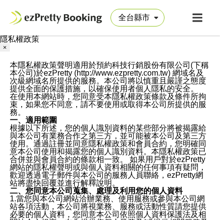
隱私權政策
×
本隱私權政策聲明適用於預約科技行銷股份有限公司(下稱
本公司)於ezPretty (http://www.ezpretty.com.tw) 網域名及
次級網域名所提供的服務。本公司將以慎重且嚴謹之態度
提供全面的保護措施，以確保使用者個人隱私的安全。
在使用本網站時，您同意受本隱私權政策條款及條件所拘
束，如果您不同意，請不要使用或取得本公司所提供的服
務。
一、適用範圍
根據以下所述，您的個人識別資料的某些部分將被揭露給
與本公司有業務合作之第三方，並可能被本公司及第三方
使用。通過註冊並同意隱私權政策和會員合約，您明確同
意本公司使用和揭露您的個人識別資料。本隱私權政策已
合併並與會員合約的條款相一致。 如果用戶對於ezPretty
網站的隱私權聲明或與個人資料相關的任何事項有疑問，
歡迎透過電子郵件與本公司的服務人員聯絡，ezPretty網
站將盡快回覆並進行解釋說明。
二、您同意本公司蒐集、處理及利用您的個人資料
1.當您與本公司網站洽辦業務、使用服務或參與本公司網
站各項活動，本公司將視業務、服務或活動性質請您提供
必要的個人資料，您同意本公司依照個人資料保護法及相