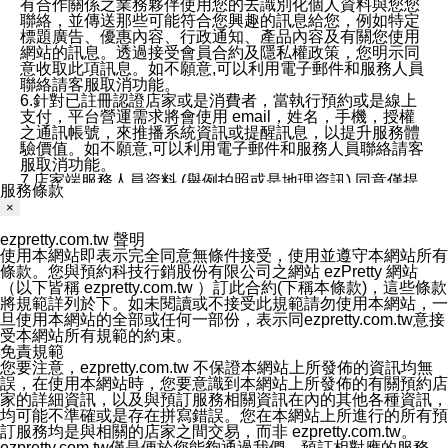
有合作關係之業務夥伴使用您的去識別化個人資料與您您
聯絡，並傳送那些可能符合您興趣的訊息給您，例如特定
標題廣告、優惠內容、行政通知、產品內容及有關您使用
網站的訊息。透過接受會員合約及隱私權政策，您明示同
意收取此項訊息。如不願意,可以利用電子郵件和服務人員
聯絡請客服取消功能。
6.針對已註冊認證店家或是消費者，當執行預約或是線上
支付，平台營運需求將會使用 email，姓名，手機，授權
之通訊帳號，來推播系統資訊或提醒訊息，以提升服務體
驗價值。如不願意,可以利用電子郵件和服務人員聯絡請客
服取消功能。
7.店家端服務人員資料 (舉例拍照或是地理資訊) 同意僅提
服務條款
供所屬店家管理人員可以使用消費者的作品集資料和員工
×
打卡個人圖像行為。本公司及ezPretty平台不會做任何使
用。
ezpretty.com.tw 聲明
三、本公司對您個人資料的揭露
使用本網站即表示完全同意無條件接受，使用並遵守本網站所有
1.基於現有服務平台的監管環境，預約科技保證不會揭露
條款。您與預約科技行銷股份有限公司之網站 ezPretty 網站
任何店家的營運資訊，且預約科技和店家均不能洩露消費
（以下皆稱 ezpretty.com.tw ）訂此合約(下稱本條款)，這些條款
者的個人資料。然而，在某些情況下，本公司可能會因受
將規範詳列於下。如未閱讀或不接受此規範請勿使用本網站，一
政府要求或法律規定，而被迫向政府或第三方提供資料。
旦使用本網站的全部或任何一部份，表示同ezpretty.com.tw意接
第三方也可能非法地攔截或存取傳輸的私人通訊，或會員
受本網站所有規範的約束。
可能濫用或誤用從本公司網站獲得的您的資料。因此，儘
免責規範
管本公司使用企業標準的保護措施來保護您的隱私，本公
您要注意，ezpretty.com.tw 不保證本網站上所發佈的資訊均無
司並未承諾您的個人識別資料或私人通訊將永遠保密。
誤，在使用本網站時，您要意識到本網站上所發佈的有關預約店
2.根據本公司的政策，本公司不會將涉及您的個人識別資
家的詳細資訊，以及與預訂服務相關資訊在內的其他各種資訊，
料出租或出售給第三方。
均可能不準確或是存在拼寫錯誤。您在本網站上所進行的所有預
3. 本公司、所屬集團、關係企業或與其合作行銷之第三方
訂服務均是與相關的店家之間交易，而非 ezpretty.com.tw。
業務合作公司會在您同意之情形下，始得利用您的個人資
ezpretty.com.tw僅是便於您能夠通過我們，預訂相對應的服務。