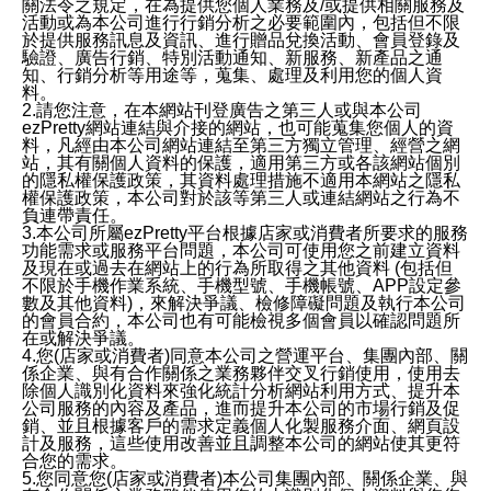
關法令之規定，在為提供您個人業務及/或提供相關服務及
活動或為本公司進行行銷分析之必要範圍內，包括但不限
於提供服務訊息及資訊、進行贈品兌換活動、會員登錄及
驗證、廣告行銷、特別活動通知、新服務、新產品之通
知、行銷分析等用途等，蒐集、處理及利用您的個人資
料。
2.請您注意，在本網站刊登廣告之第三人或與本公司
ezPretty網站連結與介接的網站，也可能蒐集您個人的資
料，凡經由本公司網站連結至第三方獨立管理、經營之網
站，其有關個人資料的保護，適用第三方或各該網站個別
的隱私權保護政策，其資料處理措施不適用本網站之隱私
權保護政策，本公司對於該等第三人或連結網站之行為不
負連帶責任。
3.本公司所屬ezPretty平台根據店家或消費者所要求的服務
功能需求或服務平台問題，本公司可使用您之前建立資料
及現在或過去在網站上的行為所取得之其他資料 (包括但
不限於手機作業系統、手機型號、手機帳號、APP設定參
數及其他資料)，來解決爭議、檢修障礙問題及執行本公司
的會員合約，本公司也有可能檢視多個會員以確認問題所
在或解決爭議。
4.您(店家或消費者)同意本公司之營運平台、集團內部、關
係企業、與有合作關係之業務夥伴交叉行銷使用，使用去
除個人識別化資料來強化統計分析網站利用方式、提升本
公司服務的內容及產品，進而提升本公司的市場行銷及促
銷、並且根據客戶的需求定義個人化製服務介面、網頁設
計及服務，這些使用改善並且調整本公司的網站使其更符
合您的需求。
5.您同意您(店家或消費者)本公司集團內部、關係企業、與