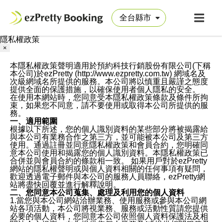
隱私權政策
×
本隱私權政策聲明適用於預約科技行銷股份有限公司(下稱
本公司)於ezPretty (http://www.ezpretty.com.tw) 網域名及
次級網域名所提供的服務。本公司將以慎重且嚴謹之態度
提供全面的保護措施，以確保使用者個人隱私的安全。
在使用本網站時，您同意受本隱私權政策條款及條件所拘
束，如果您不同意，請不要使用或取得本公司所提供的服
務。
一、適用範圍
根據以下所述，您的個人識別資料的某些部分將被揭露給
與本公司有業務合作之第三方，並可能被本公司及第三方
使用。通過註冊並同意隱私權政策和會員合約，您明確同
意本公司使用和揭露您的個人識別資料。本隱私權政策已
合併並與會員合約的條款相一致。 如果用戶對於ezPretty
網站的隱私權聲明或與個人資料相關的任何事項有疑問，
歡迎透過電子郵件與本公司的服務人員聯絡，ezPretty網
站將盡快回覆並進行解釋說明。
二、您同意本公司蒐集、處理及利用您的個人資料
1.當您與本公司網站洽辦業務、使用服務或參與本公司網
站各項活動，本公司將視業務、服務或活動性質請您提供
必要的個人資料，您同意本公司依照個人資料保護法及相