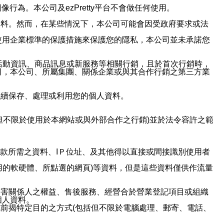
行為。本公司及ezPretty平台不會做任何使用。
資料。然而，在某些情況下，本公司可能會因受政府要求或法
使用企業標準的保護措施來保護您的隱私，本公司並未承諾您
活動資訊、商品訊息或新服務等相關行銷，且於首次行銷時，
司，本公司、所屬集團、關係企業或與其合作行銷之第三方業
繼續保存、處理或利用您的個人資料。
但不限於使用於本網站或與外部合作之行銷)並於法令容許之範
或付款所需之資料、IＰ位址、及其他得以直接或間接識別使用者
用的軟硬體、所點選的網頁)等資料，但是這些資料僅供作流量
利害關係人之權益、售後服務、經營合於營業登記項目或組織
個人資料。
前揭特定目的之方式(包括但不限於電腦處理、郵寄、電話、