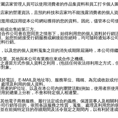
供所屬店家管理人員可以使用消費者的作品集資料和員工打卡個人圖像
何店家的營運資訊，且預約科技和店家均不能洩露消費者的個人
能濫用或誤用從本公司網站獲得的您的資料。因此，儘管本公司
出租或出售給第三方。
業務合作公司會在您同意之情形下，始得利用您的個人資料於行銷
用。如您拒絕接受行銷服務或嗣後欲拒絕時，均可隨時通知本公
資料行銷。
內，以及您的個人資料蒐集之目的消失或期限屆滿時，本公司得
係企業、其他與本公司有業務往來或合作之機構。
技之適當方式作個人資料之利用，(包括任何依法得利用之方式，
作對象。
限於電話、E-MAIL及地址等)、服務單位、職稱、為完成收款
、處理及利用的個人資料。
使用者的IP位址、以及在本公司內的瀏覽活動(例如，使用者所使
僅用於總量上分析，不會和特定個人相連繫。
及其他電子商務服務、履行法定或合約義務、保護當事人及相關
公司行銷等目的，依照各該服務之性質，蒐集、處理及利用您的
，並在前揭特定目的存續期間及法令規定之期間內，以有利於達成
。