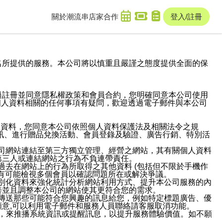
關於潮流串
店家合作
登入/註冊
域名及次級網域名所提供的服務。本公司將以慎重且嚴謹之態度提供全面的保
過註冊並同意隱私權政策和會員合約，您明確同意本公司使用
與個人資料相關的任何事項有疑問，歡迎透過電子郵件與本公司
人資料，您同意本公司依照個人資料保護法及相關法令之規
訊、進行贈品兌換活動、會員登錄及驗證、廣告行銷、特別活
本公司網站連結至第三方獨立管理、經營之網站，其有關個人資料
第三人或連結網站之行為不負連帶責任。
或過去在網站上的行為所取得之其他資料 (包括但不限於手機作
也有可能檢視多個會員以確認問題所在或解決爭議。
識別化資料來強化統計分析網站利用方式、提升本公司服務的內
善並且調整本公司的網站使其更符合您的需求。
並傳送那些可能符合您興趣的訊息給您，例如特定標題廣告、優
意,可以利用電子郵件和服務人員聯絡請客服取消功能。
帳號，來推播系統資訊或提醒訊息，以提升服務體驗價值。如不願