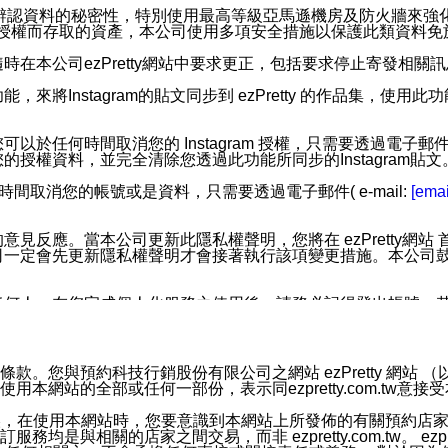
您個人辨認資料的秘密性，特別使用最高等級亞馬遜機房及防火牆來
失及未經授權而存取的資產，本公司使用多項安全措施以保護此類資料
在本公司ezPretty網站中要求更正，包括要求停止寄發相關
步功能，來將Instagram的貼文同步到 ezPretty 的作品集，使
步功能，您可以於任何時間取消您的 Instagram 授權，只需要
授權資料，並完全清除您透過此功能所同步的Instagram貼文
時間取消您的帳號或是資料，只需要透過電子郵件( e-mail:
[emai
應。當本公司更新此隱私權聲明，您將在 ezPretty網站 首頁
定會先更新隱私權聲明才會接著執行該項變更措施。本公司鼓勵您定
任何人。在您完成個人化服務之使用後，請務必記得登出帳號。
區。
並傳送或宣傳本網站各項服務之資料或電子郵件供您參考。您能
預約科技行銷股份有限公司之網站 ezPretty 網站 （以下皆稱 
網站的全部或任何一部份，表示同ezpretty.com.tw意
入本公司/本服務好友，您仍可接收到通知型訊息。
限，以廣告或其他目的的訊息皆不會被傳送。滿足以下三個條件
的資訊均無誤，在使用本網站時，您要意識到本網站上所發佈的有關預
號碼比對相符。
相關的店家之間交易，而非 ezpretty.com.tw。 ezpr
息。