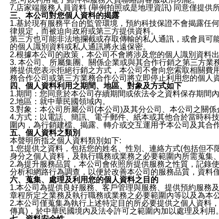
7.店家端服務人員資料 (舉例拍照或是地理資訊) 同意僅提
三、本公司對您個人資料的揭露
1.基於現有服務平台的監管環境，預約科技保證不會揭露任
律規定，而被迫向政府或第三方提供資料。
第三方也可能非法地攔截或存取傳輸的私人通訊，或會員可
的個人識別資料或私人通訊將永遠保密。
2.根據本公司的政策，本公司不會將涉及您的個人識別資料
3. 本公司、所屬集團、關係企業或與其合作行銷之第三方
將提供您表示拒絕行銷之方式，本公司不會向您索取相關費
務合作公司或第三方業務合作公司將立即停止利用您的個人
四、個人資料利用之期間、地區、對象及方式如下
1.期間：您同意於本公司存續期間或依法令之資料保存期間
2.地區：就中華民國領域內。
3.對象：本公司所屬公司(本公司)及其分公司、本公司之關
4.方式：以電話、簡訊、電子郵件、紙本或其他合於當時科
圍內，為行銷建檔、揭露、轉介或交互運用予本公司及其合
五、個人資料之類別
本聲明所指之個人資料類別如下:
1.您提供之資料，包括您的姓名、性別、連絡方式(包括但不
身分之個人資料，及執行職務或業務之必要範圍內所需蒐集
2.為提升服務品質，本公司會依照所提供服務之性質，記錄
分析和網路行為調查，以便於改善本公司的服務品質，資料
六、蒐集、處理及利用您的個人資料之目的
1.本公司為提供良好服務、客戶管理與服務、提供預約服務
章程所定之業務及執行職務或業務之必要範圍內等以及為本
2.本公司僅蒐集為執行上述特定目的所必要提供之個人資料
傳真)，於中華民國境內及法令許可之範圍內加以處理及利用
七、資料安全性