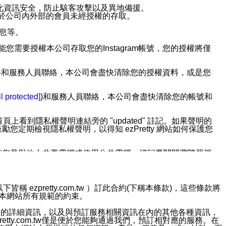
強化資訊安全，防止駭客攻擊以及異地備援。
免於公司內外部的會員未經授權的存取。
訊息等。
用此功能您需要授權本公司存取您的Instagram帳號，您的授權將僅
透過電子郵件和服務人員聯絡，本公司會盡快清除您的授權資料，或是您
。
l protected]
)和服務人員聯絡，本公司會盡快清除您的帳號和
上看到隱私權聲明連結旁的 "updated" 註記。如果聲明的
期檢視隱私權聲明，以得知 ezPretty 網站如何保護您
若您是與他人共享電腦或使用公共電腦，切記要關閉瀏覽器視
依照該資料或電子郵件所指示之方法、說明或功能連結，隨時
ezpretty.com.tw ）訂此合約(下稱本條款)，這些條款將
接受本網站所有規範的約束。
者，將可收到通知型訊息。
約店家的詳細資訊，以及與預訂服務相關資訊在內的其他各種資訊，
etty.com.tw僅是便於您能夠通過我們，預訂相對應的服務。在