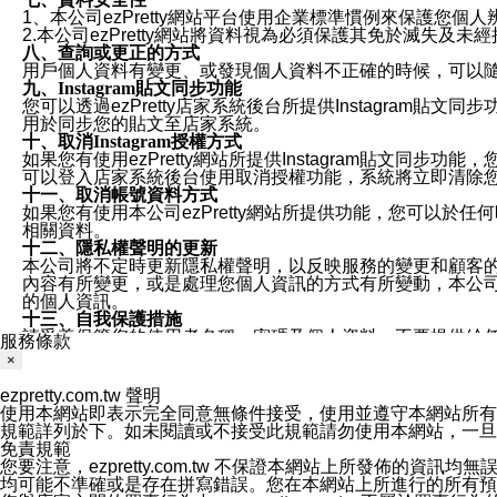
1、本公司ezPretty網站平台使用企業標準慣例來保護
2.本公司ezPretty網站將資料視為必須保護其免於滅
八、查詢或更正的方式
用戶個人資料有變更、或發現個人資料不正確的時候，可以隨時
九、Instagram貼文同步功能
您可以透過ezPretty店家系統後台所提供Instagram貼文同
用於同步您的貼文至店家系統。
十、取消Instagram授權方式
如果您有使用ezPretty網站所提供Instagram貼文同
可以登入店家系統後台使用取消授權功能，系統將立即清除您的
十一、取消帳號資料方式
如果您有使用本公司ezPretty網站所提供功能，您可以於任何
相關資料。
十二、隱私權聲明的更新
本公司將不定時更新隱私權聲明，以反映服務的變更和顧客的意見反
內容有所變更，或是處理您個人資訊的方式有所變動，本公司一
的個人資訊。
十三、自我保護措施
請妥善保管您的使用者名稱、密碼及個人資料，不要提供給
服務條款
窗，以防止他人讀取您的個人資料、信件或進入所機關管理
×
十四、傳送宣傳本站資訊或電子郵件之政策
您同意本公司網站，透過您所提供的郵件地址與您取得聯絡
ezpretty.com.tw 聲明
停止接收這些資料或電子郵件。
使用本網站即表示完全同意無條件接受，使用並遵守本網站所有條款。您與
十五、訊息通知
規範詳列於下。如未閱讀或不接受此規範請勿使用本網站，一旦使用本
本公司/本服務將以通知型訊息傳送重要訊息給您。即使未加
免責規範
本公司/本服務傳送之通知型訊息以對您有效且重要的訊息為
您要注意，ezpretty.com.tw 不保證本網站上所發佈
1.LINE 帳號設定的電話號碼與本公司/本服務所傳來的電話
均可能不準確或是存在拼寫錯誤。您在本網站上所進行的所有預訂服務均是與
2.該 LINE 帳號已在 LINE APP 設定中，同意接收通知型訊