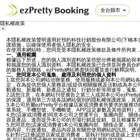
隱私權政策
×
本隱私權政策聲明適用於預約科技行銷股份有限公司(下稱本公司)於ezP
護措施，以確保使用者個人隱私的安全。
在使用本網站時，您同意受本隱私權政策條款及條件所拘束
一、適用範圍
根據以下所述，您的個人識別資料的某些部分將被揭露給與
和揭露您的個人識別資料。本隱私權政策已合併並與會員合約的
的服務人員聯絡，ezPretty網站將盡快回覆並進行解釋說明。
二、您同意本公司蒐集、處理及利用您的個人資料
1.當您與本公司網站洽辦業務、使用服務或參與本公司網站
定，在為提供您個人業務及/或提供相關服務及活動或為本
動通知、新服務、新產品之通知、行銷分析等用途等，蒐集
2.請您注意，在本網站刊登廣告之第三人或與本公司ezPr
的保護，適用第三方或各該網站個別的隱私權保護政策，其
3.本公司所屬ezPretty平台根據店家或消費者所要求的
業系統、手機型號、手機帳號、APP設定參數及其他資料)
4.您(店家或消費者)同意本公司之營運平台、集團內部、
容及產品，進而提升本公司的市場行銷及促銷、並且根據客
5.您同意您(店家或消費者)本公司集團內部、關係企業、
惠內容、行政通知、產品內容及有關您使用網站的訊息。透過
6.針對已註冊認證店家或是消費者，當執行預約或是線上支付
意,可以利用電子郵件和服務人員聯絡請客服取消功能。