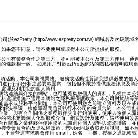
retty (http://www.ezpretty.com.tw) 網
，如果您不同意，請不要使用或取得本公司所提供的服務。
本公司有業務合作之第三方，並可能被本公司及第三方使用。通
條款相一致。 如果用戶對於ezPretty網站的隱私權聲明或
各項活動，本公司將視業務、服務或活動性質請您提供必要的個
公司進行行銷分析之必要範圍內，包括但不限於提供服務訊息及資
、處理及利用您的個人資料。
etty網站連結與介接的網站，也可能蒐集您個人的資料，凡經由
資料處理措施不適用本網站之隱私權保護政策，本公司對於該等
服務功能需求或服務平台問題，本公司可使用您之前建立資料及現在
，來解決爭議、檢修障礙問題及執行本公司的會員合約，本公司
關係企業、與有合作關係之業務夥伴交叉行銷使用，使用去除個人
戶的需求定義個人化製服務介面、網頁設計及服務，這些使用改
與有合作關係之業務夥伴使用您的去識別化個人資料與您您聯絡，
接受會員合約及隱私權政策，您明示同意收取此項訊息。如不願
，平台營運需求將會使用 email，姓名，手機，授權之通訊