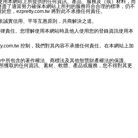
對於因為使用本網站上所提供的任何資訊、產品、服務及（或）材料，而
m.tw 已經盡了適當努力確保本網站上所列的服務符合合理的標準，仍不
ezpretty.com.tw 將對此不承擔任何責任。
均應依誠實信用、平等互惠原則，共商解決之道。
力的法律責任。您理解使用本網站時及他人使用您的登錄資訊使用本
ty.com.tw 控制，我們對其內容不承擔任何責任。在本網站上加
約中所包含的著作權法、商標法及其他智慧財產權法的保護。
網站上所獲取的任何資訊、素材、軟體、產品或服務，您不得對其更
不應被解釋為任何暗示或其他任何許可，或任何著作權法、商標
違反此規定，我們將追究其法律責任。
任何損失、責任及協力廠商的任何索賠或要求（包括律師費），將由
站而獲取到的資訊，而導致您遭受的任何風險或損失，將由您自
用本網站而造成的任何損失負責，同時，您會在此放棄有關此損失的所有及
伺服器不會發生缺陷，其中包括但不僅限於病毒或其他有害元素。對於
w 控制範圍的任何病毒感染、BUG、篡改、技術故障、錯誤、遺
有明示、暗示或法定及其他聲明、保證和條款均予以最大限度的排除，
定目的等。 ezpretty.com.tw 不能持續或在某階段
方便目的，其不應影響這些條款的範圍或意義，或是產生其他的
或任何協力廠商承擔任何責任。 在每次訪問網站時，您應檢查一下這