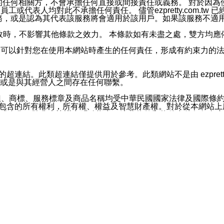
屬於買賣行為的任何相關方，不會承擔任何直接或間接責任或義務。 
人員、員工或代表人均對此不承擔任何責任。 儘管ezpretty.co
薦的服務，或是認為其代表該服務將會適用於該用戶。如果該服務不適用於您，
有一部無效時，不影響其他條款之效力。 本條款如有未盡之處，雙方
的合法年齡。可以針對您在使用本網站時產生的任何責任，形成有約束
官方帳號或認證官方帳號的通知型訊息。
網站的超連結。此類超連結僅提供用於參考。此類網站不是由 ezpret
或是與其經營人之間存在任何聯繫。
鈕、商標、服務標章及商品名稱均受中華民國國家法律及國際條
這些素材中所包含的所有權利，所有權、權益及智慧財產權。對於從本
或出售。除非本協議中明確指出，這些條款和條件中的任何內容
或任何協力廠商的業主權益中規定的任何權利的推斷結果。 如有任何人
其分公司、所屬機構、管理人員、代理人及其他合作夥伴和員工遭受的
構、管理人員、代理人及其他合作夥伴和員工不受損失。
依賴本網站上所提供的資訊、產品、服務或素材或通過使用本網
etty.com.tw提供電信及網路服務的提供商不會因您使用或不能使
etty.com.tw 不聲明、保證或承諾本網站或支持該網站的
影響本網站任何部分正常運行，且超出ezpretty.com.t
com.tw 不承擔任何責任。 在適用法律許可的最大範圍內，所
諾，其中包括但不僅限於其精確性、完整性或適銷性、品質或適用於特
些條款或是這些條款相關的權利。這些條款中使用的標題僅為了
款之內容及本網站上內容而不另行通知，同時，不對您、其他任何用戶