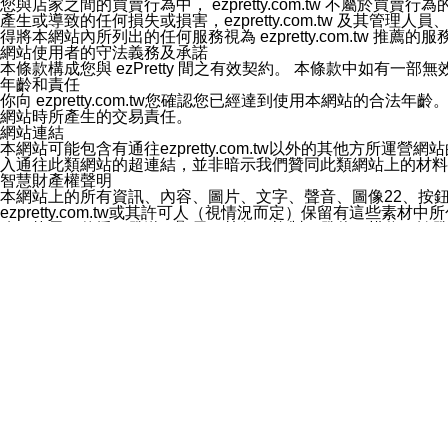
您與店家之間的買賣行為中， ezpretty.com.tw 不
3.LINE 帳號未封鎖傳送訊息之 LINE 官方帳號。
產生或導致的任何損失或損害，ezpretty.com.tw 及其管理
欲變更通知型訊息的設定，操作如下：
得將本網站內所列出的任何服務視為 ezpretty.com.tw 推
1.點選「主頁」＞「設定」
網站使用者的守法義務及承諾
2.點選「隱私設定」
本條款構成您與 ezPretty 間之有效契約。 本條款中如
3.點選「提供使用資料」
年齡和責任
4.點選「LINE通知型訊息」
你向 ezpretty.com.tw您確認您已經達到使用本網站
5.開關「接收LINE通知型訊息」
網站時所產生的交易責任。
❗️關閉「接收通知型訊息」後，將不會接收到來自任何企業
網站連結
本網站可能包含有通往ezpretty.com.tw以外的其他方所運營
入通往此類網站的超連結，並非暗示我們贊同此類網站上的材料
智慧財產權聲明
本網站上的所有資訊、內容、圖片、文字、聲音、圖像22、按
ezpretty.com.tw或其許可人（視情況而定）保留有
改、拷貝、傳播、發送、顯示、執行、複製、發佈、模仿、轉發
法或其他智慧財產權或 ezpretty.com.tw、其許可人
賠償
您同意因您使用本網站，而導致 ezpretty.com.tw、
您承擔賠償並保證 ezpretty.com.tw、其分公司、所屬機
免責聲明
您對本網站的所有使用均由您自擔風險。 因下載使用、參考或
己承擔全部責任。您同意 ezpretty.com.tw 及向ezpr
全部的索賠權利，無論是基於合約、侵權行為或其他依據。 ezpr
那些可損害或影響本網站管理、安全性、公正性和完整性，或是損害或
漏、中斷、刪除、缺陷、延遲或任何事件或事故，ezpretty.
其中包括但不僅限於有關本網站上服務、資訊及（或）聲明的保證或承
時間內對任一條款或多條條款的強制實施，不得將此視為放棄這
法律效應。 ezpretty.com.tw有權隨時變更本使用條