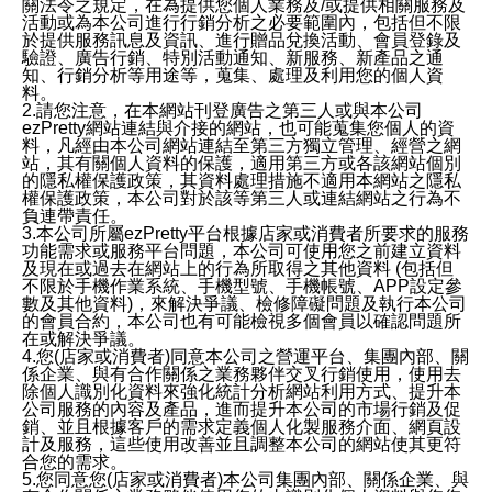
關法令之規定，在為提供您個人業務及/或提供相關服務及
活動或為本公司進行行銷分析之必要範圍內，包括但不限
於提供服務訊息及資訊、進行贈品兌換活動、會員登錄及
驗證、廣告行銷、特別活動通知、新服務、新產品之通
知、行銷分析等用途等，蒐集、處理及利用您的個人資
料。
2.請您注意，在本網站刊登廣告之第三人或與本公司
ezPretty網站連結與介接的網站，也可能蒐集您個人的資
料，凡經由本公司網站連結至第三方獨立管理、經營之網
站，其有關個人資料的保護，適用第三方或各該網站個別
的隱私權保護政策，其資料處理措施不適用本網站之隱私
權保護政策，本公司對於該等第三人或連結網站之行為不
負連帶責任。
3.本公司所屬ezPretty平台根據店家或消費者所要求的服務
功能需求或服務平台問題，本公司可使用您之前建立資料
及現在或過去在網站上的行為所取得之其他資料 (包括但
不限於手機作業系統、手機型號、手機帳號、APP設定參
數及其他資料)，來解決爭議、檢修障礙問題及執行本公司
的會員合約，本公司也有可能檢視多個會員以確認問題所
在或解決爭議。
4.您(店家或消費者)同意本公司之營運平台、集團內部、關
係企業、與有合作關係之業務夥伴交叉行銷使用，使用去
除個人識別化資料來強化統計分析網站利用方式、提升本
公司服務的內容及產品，進而提升本公司的市場行銷及促
銷、並且根據客戶的需求定義個人化製服務介面、網頁設
計及服務，這些使用改善並且調整本公司的網站使其更符
合您的需求。
5.您同意您(店家或消費者)本公司集團內部、關係企業、與