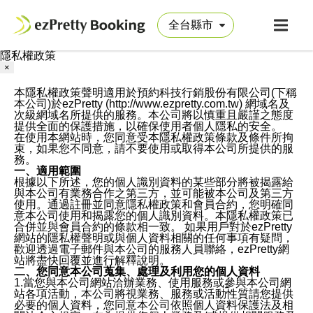
隱私權政策
×
本隱私權政策聲明適用於預約科技行銷股份有限公司(下稱
本公司)於ezPretty (http://www.ezpretty.com.tw) 網域名及
次級網域名所提供的服務。本公司將以慎重且嚴謹之態度
提供全面的保護措施，以確保使用者個人隱私的安全。
在使用本網站時，您同意受本隱私權政策條款及條件所拘
束，如果您不同意，請不要使用或取得本公司所提供的服
務。
一、適用範圍
根據以下所述，您的個人識別資料的某些部分將被揭露給
與本公司有業務合作之第三方，並可能被本公司及第三方
使用。通過註冊並同意隱私權政策和會員合約，您明確同
意本公司使用和揭露您的個人識別資料。本隱私權政策已
合併並與會員合約的條款相一致。 如果用戶對於ezPretty
網站的隱私權聲明或與個人資料相關的任何事項有疑問，
歡迎透過電子郵件與本公司的服務人員聯絡，ezPretty網
站將盡快回覆並進行解釋說明。
二、您同意本公司蒐集、處理及利用您的個人資料
1.當您與本公司網站洽辦業務、使用服務或參與本公司網
站各項活動，本公司將視業務、服務或活動性質請您提供
必要的個人資料，您同意本公司依照個人資料保護法及相