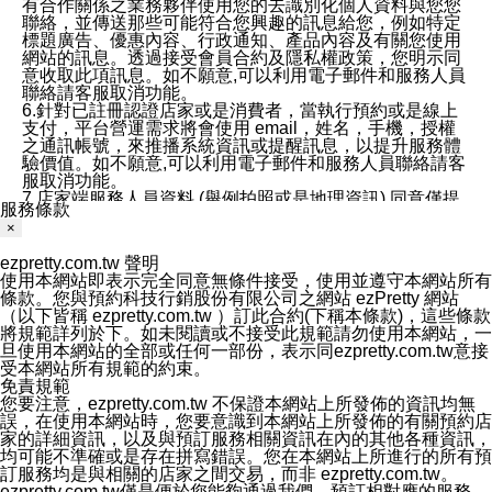
有合作關係之業務夥伴使用您的去識別化個人資料與您您
聯絡，並傳送那些可能符合您興趣的訊息給您，例如特定
標題廣告、優惠內容、行政通知、產品內容及有關您使用
網站的訊息。透過接受會員合約及隱私權政策，您明示同
意收取此項訊息。如不願意,可以利用電子郵件和服務人員
聯絡請客服取消功能。
6.針對已註冊認證店家或是消費者，當執行預約或是線上
支付，平台營運需求將會使用 email，姓名，手機，授權
之通訊帳號，來推播系統資訊或提醒訊息，以提升服務體
驗價值。如不願意,可以利用電子郵件和服務人員聯絡請客
服取消功能。
7.店家端服務人員資料 (舉例拍照或是地理資訊) 同意僅提
服務條款
供所屬店家管理人員可以使用消費者的作品集資料和員工
×
打卡個人圖像行為。本公司及ezPretty平台不會做任何使
用。
ezpretty.com.tw 聲明
三、本公司對您個人資料的揭露
使用本網站即表示完全同意無條件接受，使用並遵守本網站所有
1.基於現有服務平台的監管環境，預約科技保證不會揭露
條款。您與預約科技行銷股份有限公司之網站 ezPretty 網站
任何店家的營運資訊，且預約科技和店家均不能洩露消費
（以下皆稱 ezpretty.com.tw ）訂此合約(下稱本條款)，這些條款
者的個人資料。然而，在某些情況下，本公司可能會因受
將規範詳列於下。如未閱讀或不接受此規範請勿使用本網站，一
政府要求或法律規定，而被迫向政府或第三方提供資料。
旦使用本網站的全部或任何一部份，表示同ezpretty.com.tw意接
第三方也可能非法地攔截或存取傳輸的私人通訊，或會員
受本網站所有規範的約束。
可能濫用或誤用從本公司網站獲得的您的資料。因此，儘
免責規範
管本公司使用企業標準的保護措施來保護您的隱私，本公
您要注意，ezpretty.com.tw 不保證本網站上所發佈的資訊均無
司並未承諾您的個人識別資料或私人通訊將永遠保密。
誤，在使用本網站時，您要意識到本網站上所發佈的有關預約店
2.根據本公司的政策，本公司不會將涉及您的個人識別資
家的詳細資訊，以及與預訂服務相關資訊在內的其他各種資訊，
料出租或出售給第三方。
均可能不準確或是存在拼寫錯誤。您在本網站上所進行的所有預
3. 本公司、所屬集團、關係企業或與其合作行銷之第三方
訂服務均是與相關的店家之間交易，而非 ezpretty.com.tw。
業務合作公司會在您同意之情形下，始得利用您的個人資
ezpretty.com.tw僅是便於您能夠通過我們，預訂相對應的服務。