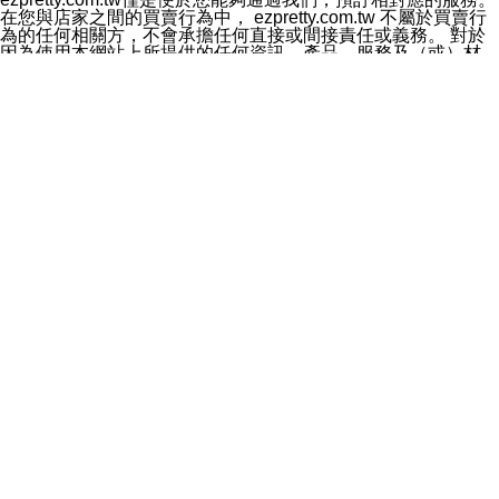
料於行銷活動資訊、商品訊息或新服務等相關行銷，且於
在您與店家之間的買賣行為中， ezpretty.com.tw 不屬於買賣行
首次行銷時，將提供您表示拒絕行銷之方式，本公司不會
為的任何相關方，不會承擔任何直接或間接責任或義務。 對於
向您索取相關費用。如您拒絕接受行銷服務或嗣後欲拒絕
因為使用本網站上所提供的任何資訊、產品、服務及（或）材
時，均可隨時通知本公司，本公司、所屬集團、關係企業
料，而產生或導致的任何損失或損害，ezpretty.com.tw 及其管
或與其合作行銷之第三方業務合作公司或第三方業務合作
理人員、員工或代表人均對此不承擔任何責任。 儘管
公司將立即停止利用您的個人資料行銷。
ezpretty.com.tw 已經盡了適當努力確保本網站上所列的服務符
四、個人資料利用之期間、地區、對象及方式如下
合合理的標準，仍不得將本網站內所列出的任何服務視為
1.期間：您同意於本公司存續期間或依法令之資料保存期
ezpretty.com.tw 推薦的服務，或是認為其代表該服務將會適用
間內，以及您的個人資料蒐集之目的消失或期限屆滿時，
於該用戶。如果該服務不適用於您，ezpretty.com.tw 將對此不
本公司得繼續保存、處理或利用您的個人資料。
承擔任何責任。
2.地區：就中華民國領域內。
網站使用者的守法義務及承諾
3.對象：本公司所屬公司(本公司)及其分公司、本公司之關
本條款構成您與 ezPretty 間之有效契約。 本條款中如有一部無
係企業、其他與本公司有業務往來或合作之機構。
效時，不影響其他條款之效力。 本條款如有未盡之處，雙方均
4.方式：以電話、簡訊、電子郵件、紙本或其他合於當時
應依誠實信用、平等互惠原則，共商解決之道。
科技之適當方式作個人資料之利用，(包括任何依法得利用
年齡和責任
之方式，但不限於使用於本網站或與外部合作之行銷)並於
你向 ezpretty.com.tw您確認您已經達到使用本網站的合法年
法令容許之範圍內，為行銷建檔、揭露、轉介或交互運用
齡。可以針對您在使用本網站時產生的任何責任，形成有約束力
予本公司及其合作對象。
的法律責任。您理解使用本網站時及他人使用您的登錄資訊使用
五、個人資料之類別
本網站時所產生的交易責任。
本聲明所指之個人資料類別如下:
網站連結
1.您提供之資料，包括您的姓名、性別、連絡方式(包括但
本網站可能包含有通往ezpretty.com.tw以外的其他方所運營網站
不限於電話、E-MAIL及地址等)、服務單位、職稱、為完
的超連結。此類超連結僅提供用於參考。此類網站不是由
成收款或付款所需之資料、IＰ位址、及其他得以直接或間
ezpretty.com.tw 控制，我們對其內容不承擔任何責任。在本網
接識別使用者身分之個人資料，及執行職務或業務之必要
站上加入通往此類網站的超連結，並非暗示我們贊同此類網站上
範圍內所需蒐集、處理及利用的個人資料。
的材料或是與其經營人之間存在任何聯繫。
2.為提升服務品質，本公司會依照所提供服務之性質，記
智慧財產權聲明
錄使用者的IP位址、以及在本公司內的瀏覽活動(例如，使
本網站上的所有資訊、內容、圖片、文字、聲音、圖像22、按
用者所使用的軟硬體、所點選的網頁)等資料，但是這些資
鈕、商標、服務標章及商品名稱均受中華民國國家法律及國際條