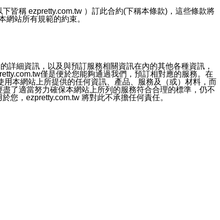
ezpretty.com.tw ）訂此合約(下稱本條款)，這些條款將
接受本網站所有規範的約束。
約店家的詳細資訊，以及與預訂服務相關資訊在內的其他各種資訊，
etty.com.tw僅是便於您能夠通過我們，預訂相對應的服務。在
對於因為使用本網站上所提供的任何資訊、產品、服務及（或）材料，而
m.tw 已經盡了適當努力確保本網站上所列的服務符合合理的標準，仍不
ezpretty.com.tw 將對此不承擔任何責任。
均應依誠實信用、平等互惠原則，共商解決之道。
力的法律責任。您理解使用本網站時及他人使用您的登錄資訊使用本