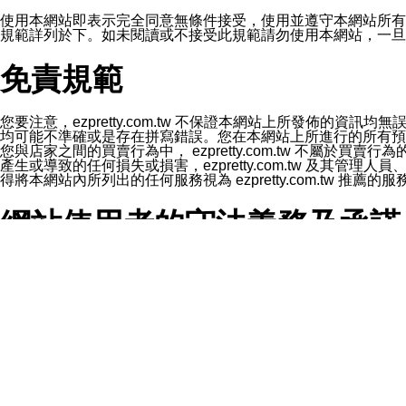
1.LINE 帳號設定的電話號碼與本公司/本服務所傳來的電話
2.該 LINE 帳號已在 LINE APP 設定中，同意接收通知型訊
使用本網站即表示完全同意無條件接受，使用並遵守本網站所有條款。您與
3.LINE 帳號未封鎖傳送訊息之 LINE 官方帳號。
規範詳列於下。如未閱讀或不接受此規範請勿使用本網站，一旦使用本
欲變更通知型訊息的設定，操作如下：
1.點選「主頁」＞「設定」
免責規範
2.點選「隱私設定」
3.點選「提供使用資料」
4.點選「LINE通知型訊息」
5.開關「接收LINE通知型訊息」
您要注意，ezpretty.com.tw 不保證本網站上所發佈
❗️關閉「接收通知型訊息」後，將不會接收到來自任何企業
均可能不準確或是存在拼寫錯誤。您在本網站上所進行的所有預訂服務均是與
您與店家之間的買賣行為中， ezpretty.com.tw 不
產生或導致的任何損失或損害，ezpretty.com.tw 及其管理
得將本網站內所列出的任何服務視為 ezpretty.com.tw 推
網站使用者的守法義務及承諾
本條款構成您與 ezPretty 間之有效契約。 本條款中如
年齡和責任
你向 ezpretty.com.tw您確認您已經達到使用本網站
網站時所產生的交易責任。