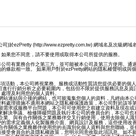
retty (http://www.ezpretty.com.tw) 網
，如果您不同意，請不要使用或取得本公司所提供的服務。
本公司有業務合作之第三方，並可能被本公司及第三方使用。通
條款相一致。 如果用戶對於ezPretty網站的隱私權聲明或
各項活動，本公司將視業務、服務或活動性質請您提供必要的個
公司進行行銷分析之必要範圍內，包括但不限於提供服務訊息及資
、處理及利用您的個人資料。
etty網站連結與介接的網站，也可能蒐集您個人的資料，凡經由
資料處理措施不適用本網站之隱私權保護政策，本公司對於該等
服務功能需求或服務平台問題，本公司可使用您之前建立資料及現在
，來解決爭議、檢修障礙問題及執行本公司的會員合約，本公司
關係企業、與有合作關係之業務夥伴交叉行銷使用，使用去除個人
戶的需求定義個人化製服務介面、網頁設計及服務，這些使用改
與有合作關係之業務夥伴使用您的去識別化個人資料與您您聯絡，
接受會員合約及隱私權政策，您明示同意收取此項訊息。如不願