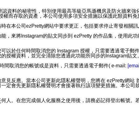
。
您個人辨認資料的秘密性，特別使用最高等級亞馬遜機房及防火牆來
失及未經授權而存取的資產，本公司使用多項安全措施以保護此類資料
在本公司ezPretty網站中要求更正，包括要求停止寄發相關
步功能，來將Instagram的貼文同步到 ezPretty 的作品集，使
步功能，您可以於任何時間取消您的 Instagram 授權，只需要
授權資料，並完全清除您透過此功能所同步的Instagram貼文
時間取消您的帳號或是資料，只需要透過電子郵件( e-mail:
[emai
應。當本公司更新此隱私權聲明，您將在 ezPretty網站 首頁
定會先更新隱私權聲明才會接著執行該項變更措施。本公司鼓勵您定
任何人。在您完成個人化服務之使用後，請務必記得登出帳號。
區。
並傳送或宣傳本網站各項服務之資料或電子郵件供您參考。您能
入本公司/本服務好友，您仍可接收到通知型訊息。
限，以廣告或其他目的的訊息皆不會被傳送。滿足以下三個條件