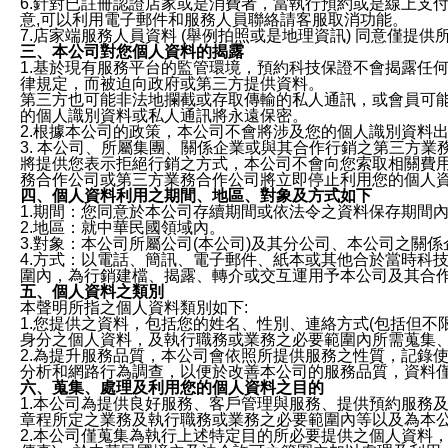
6.針對已註冊認證店家或是消費者，當執行預約或是線上支付
意,可以利用電子郵件和服務人員聯絡請客服取消功能。
7.店家端服務人員資料 (舉例拍照或是地理資訊) 同意僅提
三、本公司對您個人資料的揭露
1.基於現有服務平台的監管環境，預約科技保證不會揭露任
律規定，而被迫向政府或第三方提供資料。
第三方也可能非法地攔截或存取傳輸的私人通訊，或會員可
的個人識別資料或私人通訊將永遠保密。
2.根據本公司的政策，本公司不會將涉及您的個人識別資料
3. 本公司、所屬集團、關係企業或與其合作行銷之第三方
將提供您表示拒絕行銷之方式，本公司不會向您索取相關費
務合作公司或第三方業務合作公司將立即停止利用您的個人
四、個人資料利用之期間、地區、對象及方式如下
1.期間：您同意於本公司存續期間或依法令之資料保存期間
2.地區：就中華民國領域內。
3.對象：本公司所屬公司(本公司)及其分公司、本公司之關
4.方式：以電話、簡訊、電子郵件、紙本或其他合於當時科
圍內，為行銷建檔、揭露、轉介或交互運用予本公司及其合
五、個人資料之類別
本聲明所指之個人資料類別如下:
1.您提供之資料，包括您的姓名、性別、連絡方式(包括但不
身分之個人資料，及執行職務或業務之必要範圍內所需蒐集
2.為提升服務品質，本公司會依照所提供服務之性質，記錄
分析和網路行為調查，以便於改善本公司的服務品質，資料
六、蒐集、處理及利用您的個人資料之目的
1.本公司為提供良好服務、客戶管理與服務、提供預約服務
章程所定之業務及執行職務或業務之必要範圍內等以及為本
2.本公司僅蒐集為執行上述特定目的所必要提供之個人資料