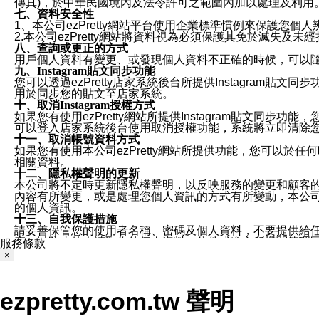
傳真)，於中華民國境內及法令許可之範圍內加以處理及利用
七、資料安全性
1、本公司ezPretty網站平台使用企業標準慣例來保護
2.本公司ezPretty網站將資料視為必須保護其免於滅
八、查詢或更正的方式
用戶個人資料有變更、或發現個人資料不正確的時候，可以隨時
九、Instagram貼文同步功能
您可以透過ezPretty店家系統後台所提供Instagram貼文同
用於同步您的貼文至店家系統。
十、取消Instagram授權方式
如果您有使用ezPretty網站所提供Instagram貼文同
可以登入店家系統後台使用取消授權功能，系統將立即清除您的
十一、取消帳號資料方式
如果您有使用本公司ezPretty網站所提供功能，您可以於任何
相關資料。
十二、隱私權聲明的更新
本公司將不定時更新隱私權聲明，以反映服務的變更和顧客的意見反
內容有所變更，或是處理您個人資訊的方式有所變動，本公司一
的個人資訊。
十三、自我保護措施
請妥善保管您的使用者名稱、密碼及個人資料，不要提供給
窗，以防止他人讀取您的個人資料、信件或進入所機關管理
服務條款
十四、傳送宣傳本站資訊或電子郵件之政策
×
您同意本公司網站，透過您所提供的郵件地址與您取得聯絡
停止接收這些資料或電子郵件。
十五、訊息通知
ezpretty.com.tw 聲明
本公司/本服務將以通知型訊息傳送重要訊息給您。即使未加
本公司/本服務傳送之通知型訊息以對您有效且重要的訊息為