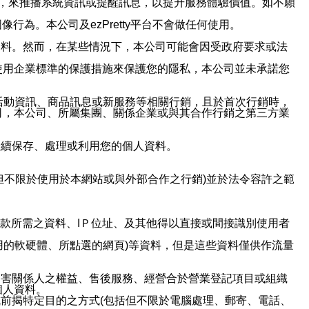
帳號，來推播系統資訊或提醒訊息，以提升服務體驗價值。如不願
行為。本公司及ezPretty平台不會做任何使用。
資料。然而，在某些情況下，本公司可能會因受政府要求或法
使用企業標準的保護措施來保護您的隱私，本公司並未承諾您
活動資訊、商品訊息或新服務等相關行銷，且於首次行銷時，
司，本公司、所屬集團、關係企業或與其合作行銷之第三方業
繼續保存、處理或利用您的個人資料。
但不限於使用於本網站或與外部合作之行銷)並於法令容許之範
或付款所需之資料、IＰ位址、及其他得以直接或間接識別使用者
用的軟硬體、所點選的網頁)等資料，但是這些資料僅供作流量
利害關係人之權益、售後服務、經營合於營業登記項目或組織
個人資料。
前揭特定目的之方式(包括但不限於電腦處理、郵寄、電話、