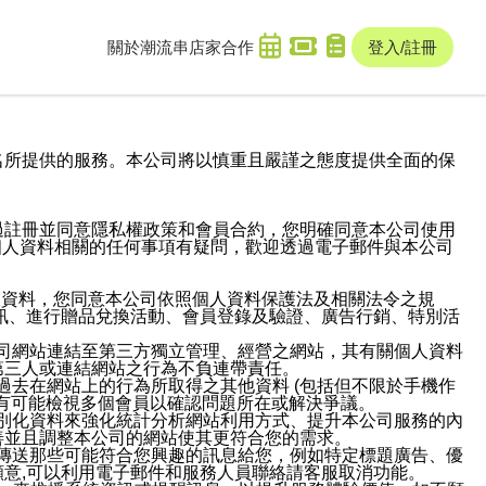
關於潮流串
店家合作
登入/註冊
域名及次級網域名所提供的服務。本公司將以慎重且嚴謹之態度提供全面的保
過註冊並同意隱私權政策和會員合約，您明確同意本公司使用
與個人資料相關的任何事項有疑問，歡迎透過電子郵件與本公司
人資料，您同意本公司依照個人資料保護法及相關法令之規
訊、進行贈品兌換活動、會員登錄及驗證、廣告行銷、特別活
本公司網站連結至第三方獨立管理、經營之網站，其有關個人資料
第三人或連結網站之行為不負連帶責任。
或過去在網站上的行為所取得之其他資料 (包括但不限於手機作
也有可能檢視多個會員以確認問題所在或解決爭議。
識別化資料來強化統計分析網站利用方式、提升本公司服務的內
善並且調整本公司的網站使其更符合您的需求。
並傳送那些可能符合您興趣的訊息給您，例如特定標題廣告、優
意,可以利用電子郵件和服務人員聯絡請客服取消功能。