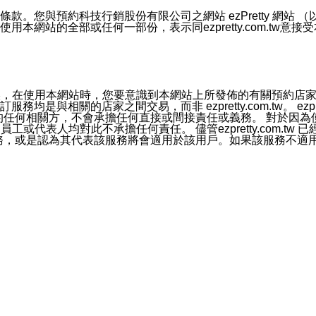
號碼比對相符。
息。
預約科技行銷股份有限公司之網站 ezPretty 網站 （以下皆稱 
網站的全部或任何一部份，表示同ezpretty.com.tw意
的資訊均無誤，在使用本網站時，您要意識到本網站上所發佈的有關預
官方帳號或認證官方帳號的通知型訊息。
相關的店家之間交易，而非 ezpretty.com.tw。 ezpr
屬於買賣行為的任何相關方，不會承擔任何直接或間接責任或義務。 
人員、員工或代表人均對此不承擔任何責任。 儘管ezpretty.co
薦的服務，或是認為其代表該服務將會適用於該用戶。如果該服務不適用於您，
有一部無效時，不影響其他條款之效力。 本條款如有未盡之處，雙方
的合法年齡。可以針對您在使用本網站時產生的任何責任，形成有約束