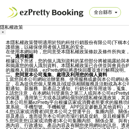
隱私權政策
×
本隱私權政策聲明適用於預約科技行銷股份有限公司(下稱本公司)於ezP
護措施，以確保使用者個人隱私的安全。
在使用本網站時，您同意受本隱私權政策條款及條件所拘束
一、適用範圍
根據以下所述，您的個人識別資料的某些部分將被揭露給與
和揭露您的個人識別資料。本隱私權政策已合併並與會員合約的
的服務人員聯絡，ezPretty網站將盡快回覆並進行解釋說明。
二、您同意本公司蒐集、處理及利用您的個人資料
1.當您與本公司網站洽辦業務、使用服務或參與本公司網站
定，在為提供您個人業務及/或提供相關服務及活動或為本
動通知、新服務、新產品之通知、行銷分析等用途等，蒐集
2.請您注意，在本網站刊登廣告之第三人或與本公司ezPr
的保護，適用第三方或各該網站個別的隱私權保護政策，其
3.本公司所屬ezPretty平台根據店家或消費者所要求的
業系統、手機型號、手機帳號、APP設定參數及其他資料)
4.您(店家或消費者)同意本公司之營運平台、集團內部、
容及產品，進而提升本公司的市場行銷及促銷、並且根據客
5.您同意您(店家或消費者)本公司集團內部、關係企業、
惠內容、行政通知、產品內容及有關您使用網站的訊息。透過