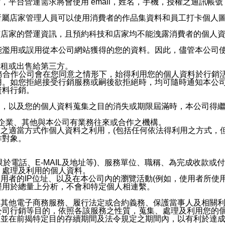
，平台營運需求將會使用 email，姓名，手機，授權之通訊
供所屬店家管理人員可以使用消費者的作品集資料和員工打卡個人圖像
何店家的營運資訊，且預約科技和店家均不能洩露消費者的個人
能濫用或誤用從本公司網站獲得的您的資料。因此，儘管本公司
出租或出售給第三方。
業務合作公司會在您同意之情形下，始得利用您的個人資料於行銷
用。如您拒絕接受行銷服務或嗣後欲拒絕時，均可隨時通知本公
資料行銷。
內，以及您的個人資料蒐集之目的消失或期限屆滿時，本公司得
係企業、其他與本公司有業務往來或合作之機構。
技之適當方式作個人資料之利用，(包括任何依法得利用之方式，
作對象。
限於電話、E-MAIL及地址等)、服務單位、職稱、為完成收款
、處理及利用的個人資料。
使用者的IP位址、以及在本公司內的瀏覽活動(例如，使用者所使
僅用於總量上分析，不會和特定個人相連繫。
及其他電子商務服務、履行法定或合約義務、保護當事人及相關
公司行銷等目的，依照各該服務之性質，蒐集、處理及利用您的
，並在前揭特定目的存續期間及法令規定之期間內，以有利於達成