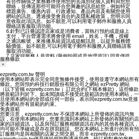
有合作關係之業務夥伴使用您的去識別化個人資料與您您
聯絡，並傳送那些可能符合您興趣的訊息給您，例如特定
標題廣告、優惠內容、行政通知、產品內容及有關您使用
網站的訊息。透過接受會員合約及隱私權政策，您明示同
意收取此項訊息。如不願意,可以利用電子郵件和服務人員
聯絡請客服取消功能。
6.針對已註冊認證店家或是消費者，當執行預約或是線上
支付，平台營運需求將會使用 email，姓名，手機，授權
之通訊帳號，來推播系統資訊或提醒訊息，以提升服務體
驗價值。如不願意,可以利用電子郵件和服務人員聯絡請客
服取消功能。
7.店家端服務人員資料 (舉例拍照或是地理資訊) 同意僅提
服務條款
供所屬店家管理人員可以使用消費者的作品集資料和員工
×
打卡個人圖像行為。本公司及ezPretty平台不會做任何使
用。
ezpretty.com.tw 聲明
三、本公司對您個人資料的揭露
使用本網站即表示完全同意無條件接受，使用並遵守本網站所有
1.基於現有服務平台的監管環境，預約科技保證不會揭露
條款。您與預約科技行銷股份有限公司之網站 ezPretty 網站
任何店家的營運資訊，且預約科技和店家均不能洩露消費
（以下皆稱 ezpretty.com.tw ）訂此合約(下稱本條款)，這些條款
者的個人資料。然而，在某些情況下，本公司可能會因受
將規範詳列於下。如未閱讀或不接受此規範請勿使用本網站，一
政府要求或法律規定，而被迫向政府或第三方提供資料。
旦使用本網站的全部或任何一部份，表示同ezpretty.com.tw意接
第三方也可能非法地攔截或存取傳輸的私人通訊，或會員
受本網站所有規範的約束。
可能濫用或誤用從本公司網站獲得的您的資料。因此，儘
免責規範
管本公司使用企業標準的保護措施來保護您的隱私，本公
您要注意，ezpretty.com.tw 不保證本網站上所發佈的資訊均無
司並未承諾您的個人識別資料或私人通訊將永遠保密。
誤，在使用本網站時，您要意識到本網站上所發佈的有關預約店
2.根據本公司的政策，本公司不會將涉及您的個人識別資
家的詳細資訊，以及與預訂服務相關資訊在內的其他各種資訊，
料出租或出售給第三方。
均可能不準確或是存在拼寫錯誤。您在本網站上所進行的所有預
3. 本公司、所屬集團、關係企業或與其合作行銷之第三方
訂服務均是與相關的店家之間交易，而非 ezpretty.com.tw。
業務合作公司會在您同意之情形下，始得利用您的個人資
ezpretty.com.tw僅是便於您能夠通過我們，預訂相對應的服務。