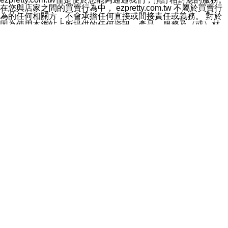
料於行銷活動資訊、商品訊息或新服務等相關行銷，且於
在您與店家之間的買賣行為中， ezpretty.com.tw 不屬於買賣行
首次行銷時，將提供您表示拒絕行銷之方式，本公司不會
為的任何相關方，不會承擔任何直接或間接責任或義務。 對於
向您索取相關費用。如您拒絕接受行銷服務或嗣後欲拒絕
因為使用本網站上所提供的任何資訊、產品、服務及（或）材
時，均可隨時通知本公司，本公司、所屬集團、關係企業
料，而產生或導致的任何損失或損害，ezpretty.com.tw 及其管
或與其合作行銷之第三方業務合作公司或第三方業務合作
理人員、員工或代表人均對此不承擔任何責任。 儘管
公司將立即停止利用您的個人資料行銷。
ezpretty.com.tw 已經盡了適當努力確保本網站上所列的服務符
四、個人資料利用之期間、地區、對象及方式如下
合合理的標準，仍不得將本網站內所列出的任何服務視為
1.期間：您同意於本公司存續期間或依法令之資料保存期
ezpretty.com.tw 推薦的服務，或是認為其代表該服務將會適用
間內，以及您的個人資料蒐集之目的消失或期限屆滿時，
於該用戶。如果該服務不適用於您，ezpretty.com.tw 將對此不
本公司得繼續保存、處理或利用您的個人資料。
承擔任何責任。
2.地區：就中華民國領域內。
網站使用者的守法義務及承諾
3.對象：本公司所屬公司(本公司)及其分公司、本公司之關
本條款構成您與 ezPretty 間之有效契約。 本條款中如有一部無
係企業、其他與本公司有業務往來或合作之機構。
效時，不影響其他條款之效力。 本條款如有未盡之處，雙方均
4.方式：以電話、簡訊、電子郵件、紙本或其他合於當時
應依誠實信用、平等互惠原則，共商解決之道。
科技之適當方式作個人資料之利用，(包括任何依法得利用
年齡和責任
之方式，但不限於使用於本網站或與外部合作之行銷)並於
你向 ezpretty.com.tw您確認您已經達到使用本網站的合法年
法令容許之範圍內，為行銷建檔、揭露、轉介或交互運用
齡。可以針對您在使用本網站時產生的任何責任，形成有約束力
予本公司及其合作對象。
的法律責任。您理解使用本網站時及他人使用您的登錄資訊使用
五、個人資料之類別
本網站時所產生的交易責任。
本聲明所指之個人資料類別如下:
網站連結
1.您提供之資料，包括您的姓名、性別、連絡方式(包括但
本網站可能包含有通往ezpretty.com.tw以外的其他方所運營網站
不限於電話、E-MAIL及地址等)、服務單位、職稱、為完
的超連結。此類超連結僅提供用於參考。此類網站不是由
成收款或付款所需之資料、IＰ位址、及其他得以直接或間
ezpretty.com.tw 控制，我們對其內容不承擔任何責任。在本網
接識別使用者身分之個人資料，及執行職務或業務之必要
站上加入通往此類網站的超連結，並非暗示我們贊同此類網站上
範圍內所需蒐集、處理及利用的個人資料。
的材料或是與其經營人之間存在任何聯繫。
2.為提升服務品質，本公司會依照所提供服務之性質，記
智慧財產權聲明
錄使用者的IP位址、以及在本公司內的瀏覽活動(例如，使
本網站上的所有資訊、內容、圖片、文字、聲音、圖像22、按
用者所使用的軟硬體、所點選的網頁)等資料，但是這些資
鈕、商標、服務標章及商品名稱均受中華民國國家法律及國際條