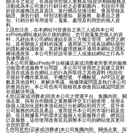
關法令之規定，在為提供您個人業務及/或提供相關服務及
活動或為本公司進行行銷分析之必要範圍內，包括但不限
於提供服務訊息及資訊、進行贈品兌換活動、會員登錄及
驗證、廣告行銷、特別活動通知、新服務、新產品之通
知、行銷分析等用途等，蒐集、處理及利用您的個人資
料。
2.請您注意，在本網站刊登廣告之第三人或與本公司
ezPretty網站連結與介接的網站，也可能蒐集您個人的資
料，凡經由本公司網站連結至第三方獨立管理、經營之網
站，其有關個人資料的保護，適用第三方或各該網站個別
的隱私權保護政策，其資料處理措施不適用本網站之隱私
權保護政策，本公司對於該等第三人或連結網站之行為不
負連帶責任。
3.本公司所屬ezPretty平台根據店家或消費者所要求的服務
功能需求或服務平台問題，本公司可使用您之前建立資料
及現在或過去在網站上的行為所取得之其他資料 (包括但
不限於手機作業系統、手機型號、手機帳號、APP設定參
數及其他資料)，來解決爭議、檢修障礙問題及執行本公司
的會員合約，本公司也有可能檢視多個會員以確認問題所
在或解決爭議。
4.您(店家或消費者)同意本公司之營運平台、集團內部、關
係企業、與有合作關係之業務夥伴交叉行銷使用，使用去
除個人識別化資料來強化統計分析網站利用方式、提升本
公司服務的內容及產品，進而提升本公司的市場行銷及促
銷、並且根據客戶的需求定義個人化製服務介面、網頁設
計及服務，這些使用改善並且調整本公司的網站使其更符
合您的需求。
5.您同意您(店家或消費者)本公司集團內部、關係企業、與