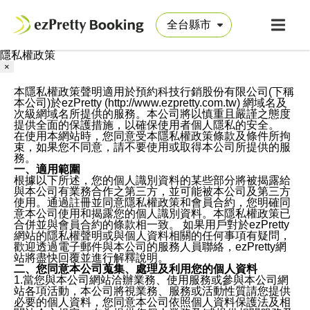
隱私權政策
×
本隱私權政策聲明適用於預約科技行銷股份有限公司(下稱
本公司)於ezPretty (http://www.ezpretty.com.tw) 網域名及
次級網域名所提供的服務。本公司將以慎重且嚴謹之態度
提供全面的保護措施，以確保使用者個人隱私的安全。
在使用本網站時，您同意受本隱私權政策條款及條件所拘
束，如果您不同意，請不要使用或取得本公司所提供的服
務。
一、適用範圍
根據以下所述，您的個人識別資料的某些部分將被揭露給
與本公司有業務合作之第三方，並可能被本公司及第三方
使用。通過註冊並同意隱私權政策和會員合約，您明確同
意本公司使用和揭露您的個人識別資料。本隱私權政策已
合併並與會員合約的條款相一致。 如果用戶對於ezPretty
網站的隱私權聲明或與個人資料相關的任何事項有疑問，
歡迎透過電子郵件與本公司的服務人員聯絡，ezPretty網
站將盡快回覆並進行解釋說明。
二、您同意本公司蒐集、處理及利用您的個人資料
1.當您與本公司網站洽辦業務、使用服務或參與本公司網
站各項活動，本公司將視業務、服務或活動性質請您提供
必要的個人資料，您同意本公司依照個人資料保護法及相