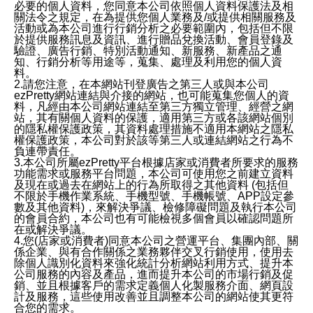
必要的個人資料，您同意本公司依照個人資料保護法及相
關法令之規定，在為提供您個人業務及/或提供相關服務及
活動或為本公司進行行銷分析之必要範圍內，包括但不限
於提供服務訊息及資訊、進行贈品兌換活動、會員登錄及
驗證、廣告行銷、特別活動通知、新服務、新產品之通
知、行銷分析等用途等，蒐集、處理及利用您的個人資
料。
2.請您注意，在本網站刊登廣告之第三人或與本公司
ezPretty網站連結與介接的網站，也可能蒐集您個人的資
料，凡經由本公司網站連結至第三方獨立管理、經營之網
站，其有關個人資料的保護，適用第三方或各該網站個別
的隱私權保護政策，其資料處理措施不適用本網站之隱私
權保護政策，本公司對於該等第三人或連結網站之行為不
負連帶責任。
3.本公司所屬ezPretty平台根據店家或消費者所要求的服務
功能需求或服務平台問題，本公司可使用您之前建立資料
及現在或過去在網站上的行為所取得之其他資料 (包括但
不限於手機作業系統、手機型號、手機帳號、APP設定參
數及其他資料)，來解決爭議、檢修障礙問題及執行本公司
的會員合約，本公司也有可能檢視多個會員以確認問題所
在或解決爭議。
4.您(店家或消費者)同意本公司之營運平台、集團內部、關
係企業、與有合作關係之業務夥伴交叉行銷使用，使用去
除個人識別化資料來強化統計分析網站利用方式、提升本
公司服務的內容及產品，進而提升本公司的市場行銷及促
銷、並且根據客戶的需求定義個人化製服務介面、網頁設
計及服務，這些使用改善並且調整本公司的網站使其更符
合您的需求。