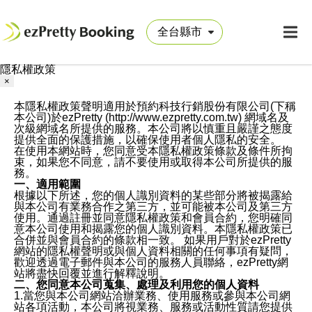
隱私權政策
×
本隱私權政策聲明適用於預約科技行銷股份有限公司(下稱
本公司)於ezPretty (http://www.ezpretty.com.tw) 網域名及
次級網域名所提供的服務。本公司將以慎重且嚴謹之態度
提供全面的保護措施，以確保使用者個人隱私的安全。
在使用本網站時，您同意受本隱私權政策條款及條件所拘
束，如果您不同意，請不要使用或取得本公司所提供的服
務。
一、適用範圍
根據以下所述，您的個人識別資料的某些部分將被揭露給
與本公司有業務合作之第三方，並可能被本公司及第三方
使用。通過註冊並同意隱私權政策和會員合約，您明確同
意本公司使用和揭露您的個人識別資料。本隱私權政策已
合併並與會員合約的條款相一致。 如果用戶對於ezPretty
網站的隱私權聲明或與個人資料相關的任何事項有疑問，
歡迎透過電子郵件與本公司的服務人員聯絡，ezPretty網
站將盡快回覆並進行解釋說明。
二、您同意本公司蒐集、處理及利用您的個人資料
1.當您與本公司網站洽辦業務、使用服務或參與本公司網
站各項活動，本公司將視業務、服務或活動性質請您提供