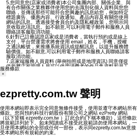
5.您同意您(店家或消費者)本公司集團內部、關係企業、與
有合作關係之業務夥伴使用您的去識別化個人資料與您您
聯絡，並傳送那些可能符合您興趣的訊息給您，例如特定
標題廣告、優惠內容、行政通知、產品內容及有關您使用
網站的訊息。透過接受會員合約及隱私權政策，您明示同
意收取此項訊息。如不願意,可以利用電子郵件和服務人員
聯絡請客服取消功能。
6.針對已註冊認證店家或是消費者，當執行預約或是線上
支付，平台營運需求將會使用 email，姓名，手機，授權
之通訊帳號，來推播系統資訊或提醒訊息，以提升服務體
驗價值。如不願意,可以利用電子郵件和服務人員聯絡請客
服取消功能。
7.店家端服務人員資料 (舉例拍照或是地理資訊) 同意僅提
供所屬店家管理人員可以使用消費者的作品集資料和員工
服務條款
打卡個人圖像行為。本公司及ezPretty平台不會做任何使
×
用。
三、本公司對您個人資料的揭露
1.基於現有服務平台的監管環境，預約科技保證不會揭露
ezpretty.com.tw 聲明
任何店家的營運資訊，且預約科技和店家均不能洩露消費
者的個人資料。然而，在某些情況下，本公司可能會因受
政府要求或法律規定，而被迫向政府或第三方提供資料。
第三方也可能非法地攔截或存取傳輸的私人通訊，或會員
使用本網站即表示完全同意無條件接受，使用並遵守本網站所有
可能濫用或誤用從本公司網站獲得的您的資料。因此，儘
條款。您與預約科技行銷股份有限公司之網站 ezPretty 網站
管本公司使用企業標準的保護措施來保護您的隱私，本公
（以下皆稱 ezpretty.com.tw ）訂此合約(下稱本條款)，這些條款
司並未承諾您的個人識別資料或私人通訊將永遠保密。
將規範詳列於下。如未閱讀或不接受此規範請勿使用本網站，一
2.根據本公司的政策，本公司不會將涉及您的個人識別資
旦使用本網站的全部或任何一部份，表示同ezpretty.com.tw意接
料出租或出售給第三方。
受本網站所有規範的約束。
3. 本公司、所屬集團、關係企業或與其合作行銷之第三方