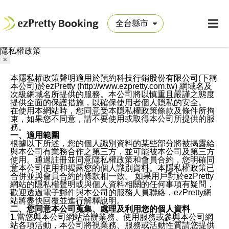
隱私權政策
×
本隱私權政策聲明適用於預約科技行銷股份有限公司(下稱
本公司)於ezPretty (http://www.ezpretty.com.tw) 網域名及
次級網域名所提供的服務。本公司將以慎重且嚴謹之態度
提供全面的保護措施，以確保使用者個人隱私的安全。
在使用本網站時，您同意受本隱私權政策條款及條件所拘
束，如果您不同意，請不要使用或取得本公司所提供的服
務。
一、適用範圍
根據以下所述，您的個人識別資料的某些部分將被揭露給
與本公司有業務合作之第三方，並可能被本公司及第三方
使用。通過註冊並同意隱私權政策和會員合約，您明確同
意本公司使用和揭露您的個人識別資料。本隱私權政策已
合併並與會員合約的條款相一致。 如果用戶對於ezPretty
網站的隱私權聲明或與個人資料相關的任何事項有疑問，
歡迎透過電子郵件與本公司的服務人員聯絡，ezPretty網
站將盡快回覆並進行解釋說明。
二、您同意本公司蒐集、處理及利用您的個人資料
1.當您與本公司網站洽辦業務、使用服務或參與本公司網
站各項活動，本公司將視業務、服務或活動性質請您提供