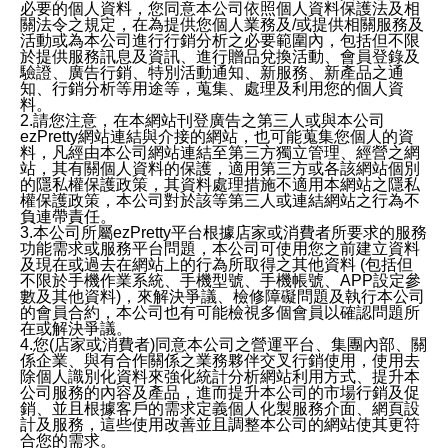
必要的個人資料，您同意本公司依照個人資料保護法及相
關法令之規定，在為提供您個人業務及/或提供相關服務及
活動或為本公司進行行銷分析之必要範圍內，包括但不限
於提供服務訊息及資訊、進行贈品兌換活動、會員登錄及
驗證、廣告行銷、特別活動通知、新服務、新產品之通
知、行銷分析等用途等，蒐集、處理及利用您的個人資
料。
2.請您注意，在本網站刊登廣告之第三人或與本公司
ezPretty網站連結與介接的網站，也可能蒐集您個人的資
料，凡經由本公司網站連結至第三方獨立管理、經營之網
站，其有關個人資料的保護，適用第三方或各該網站個別
的隱私權保護政策，其資料處理措施不適用本網站之隱私
權保護政策，本公司對於該等第三人或連結網站之行為不
負連帶責任。
3.本公司所屬ezPretty平台根據店家或消費者所要求的服務
功能需求或服務平台問題，本公司可使用您之前建立資料
及現在或過去在網站上的行為所取得之其他資料 (包括但
不限於手機作業系統、手機型號、手機帳號、APP設定參
數及其他資料)，來解決爭議、檢修障礙問題及執行本公司
的會員合約，本公司也有可能檢視多個會員以確認問題所
在或解決爭議。
4.您(店家或消費者)同意本公司之營運平台、集團內部、關
係企業、與有合作關係之業務夥伴交叉行銷使用，使用去
除個人識別化資料來強化統計分析網站利用方式、提升本
公司服務的內容及產品，進而提升本公司的市場行銷及促
銷、並且根據客戶的需求定義個人化製服務介面、網頁設
計及服務，這些使用改善並且調整本公司的網站使其更符
合您的需求。