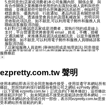
5.您同意您(店家或消費者)本公司集團內部、關係企業、與
有合作關係之業務夥伴使用您的去識別化個人資料與您您
聯絡，並傳送那些可能符合您興趣的訊息給您，例如特定
標題廣告、優惠內容、行政通知、產品內容及有關您使用
網站的訊息。透過接受會員合約及隱私權政策，您明示同
意收取此項訊息。如不願意,可以利用電子郵件和服務人員
聯絡請客服取消功能。
6.針對已註冊認證店家或是消費者，當執行預約或是線上
支付，平台營運需求將會使用 email，姓名，手機，授權
之通訊帳號，來推播系統資訊或提醒訊息，以提升服務體
驗價值。如不願意,可以利用電子郵件和服務人員聯絡請客
服取消功能。
7.店家端服務人員資料 (舉例拍照或是地理資訊) 同意僅提
供所屬店家管理人員可以使用消費者的作品集資料和員工
服務條款
打卡個人圖像行為。本公司及ezPretty平台不會做任何使
×
用。
三、本公司對您個人資料的揭露
1.基於現有服務平台的監管環境，預約科技保證不會揭露
ezpretty.com.tw 聲明
任何店家的營運資訊，且預約科技和店家均不能洩露消費
者的個人資料。然而，在某些情況下，本公司可能會因受
政府要求或法律規定，而被迫向政府或第三方提供資料。
第三方也可能非法地攔截或存取傳輸的私人通訊，或會員
使用本網站即表示完全同意無條件接受，使用並遵守本網站所有
可能濫用或誤用從本公司網站獲得的您的資料。因此，儘
條款。您與預約科技行銷股份有限公司之網站 ezPretty 網站
管本公司使用企業標準的保護措施來保護您的隱私，本公
（以下皆稱 ezpretty.com.tw ）訂此合約(下稱本條款)，這些條款
司並未承諾您的個人識別資料或私人通訊將永遠保密。
將規範詳列於下。如未閱讀或不接受此規範請勿使用本網站，一
2.根據本公司的政策，本公司不會將涉及您的個人識別資
旦使用本網站的全部或任何一部份，表示同ezpretty.com.tw意接
料出租或出售給第三方。
受本網站所有規範的約束。
3. 本公司、所屬集團、關係企業或與其合作行銷之第三方