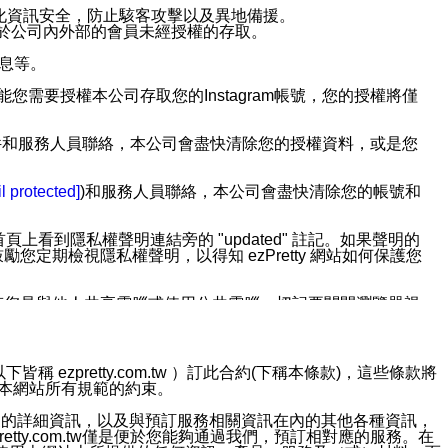
強化資訊安全，防止駭客攻擊以及異地備援。
免於公司內外部的會員未經授權的存取。
訊息等。
用此功能您需要授權本公司存取您的Instagram帳號，您的授權將僅
透過電子郵件和服務人員聯絡，本公司會盡快清除您的授權資料，或是您
。
l protected]
)和服務人員聯絡，本公司會盡快清除您的帳號和
上看到隱私權聲明連結旁的 "updated" 註記。如果聲明的
期檢視隱私權聲明，以得知 ezPretty 網站如何保護您
若您是與他人共享電腦或使用公共電腦，切記要關閉瀏覽器視
依照該資料或電子郵件所指示之方法、說明或功能連結，隨時
ezpretty.com.tw ）訂此合約(下稱本條款)，這些條款將
接受本網站所有規範的約束。
者，將可收到通知型訊息。
約店家的詳細資訊，以及與預訂服務相關資訊在內的其他各種資訊，
etty.com.tw僅是便於您能夠通過我們，預訂相對應的服務。在