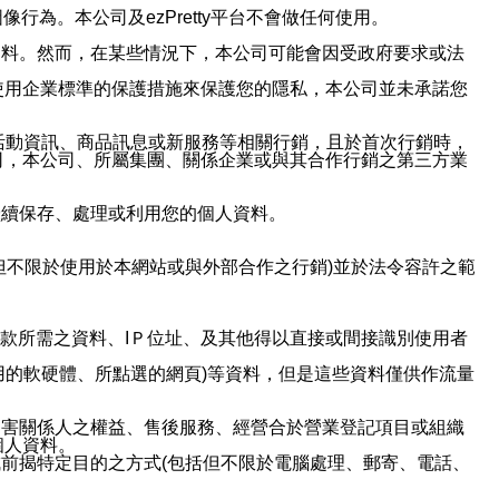
行為。本公司及ezPretty平台不會做任何使用。
資料。然而，在某些情況下，本公司可能會因受政府要求或法
使用企業標準的保護措施來保護您的隱私，本公司並未承諾您
活動資訊、商品訊息或新服務等相關行銷，且於首次行銷時，
司，本公司、所屬集團、關係企業或與其合作行銷之第三方業
繼續保存、處理或利用您的個人資料。
但不限於使用於本網站或與外部合作之行銷)並於法令容許之範
或付款所需之資料、IＰ位址、及其他得以直接或間接識別使用者
用的軟硬體、所點選的網頁)等資料，但是這些資料僅供作流量
利害關係人之權益、售後服務、經營合於營業登記項目或組織
個人資料。
前揭特定目的之方式(包括但不限於電腦處理、郵寄、電話、