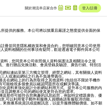
關於潮流串
店家合作
登入/註冊
域名及次級網域名所提供的服務。本公司將以慎重且嚴謹之態度提供全面的保
過註冊並同意隱私權政策和會員合約，您明確同意本公司使用
與個人資料相關的任何事項有疑問，歡迎透過電子郵件與本公司
人資料，您同意本公司依照個人資料保護法及相關法令之規
訊、進行贈品兌換活動、會員登錄及驗證、廣告行銷、特別活
本公司網站連結至第三方獨立管理、經營之網站，其有關個人資料
第三人或連結網站之行為不負連帶責任。
或過去在網站上的行為所取得之其他資料 (包括但不限於手機作
也有可能檢視多個會員以確認問題所在或解決爭議。
識別化資料來強化統計分析網站利用方式、提升本公司服務的內
善並且調整本公司的網站使其更符合您的需求。
並傳送那些可能符合您興趣的訊息給您，例如特定標題廣告、優
意,可以利用電子郵件和服務人員聯絡請客服取消功能。
帳號，來推播系統資訊或提醒訊息，以提升服務體驗價值。如不願