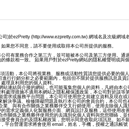
retty (http://www.ezpretty.com.tw) 網
，如果您不同意，請不要使用或取得本公司所提供的服務。
本公司有業務合作之第三方，並可能被本公司及第三方使用。通
條款相一致。 如果用戶對於ezPretty網站的隱私權聲明或
各項活動，本公司將視業務、服務或活動性質請您提供必要的個
公司進行行銷分析之必要範圍內，包括但不限於提供服務訊息及資
、處理及利用您的個人資料。
etty網站連結與介接的網站，也可能蒐集您個人的資料，凡經由
資料處理措施不適用本網站之隱私權保護政策，本公司對於該等
服務功能需求或服務平台問題，本公司可使用您之前建立資料及現在
，來解決爭議、檢修障礙問題及執行本公司的會員合約，本公司
關係企業、與有合作關係之業務夥伴交叉行銷使用，使用去除個人
戶的需求定義個人化製服務介面、網頁設計及服務，這些使用改
與有合作關係之業務夥伴使用您的去識別化個人資料與您您聯絡，
接受會員合約及隱私權政策，您明示同意收取此項訊息。如不願
，平台營運需求將會使用 email，姓名，手機，授權之通訊