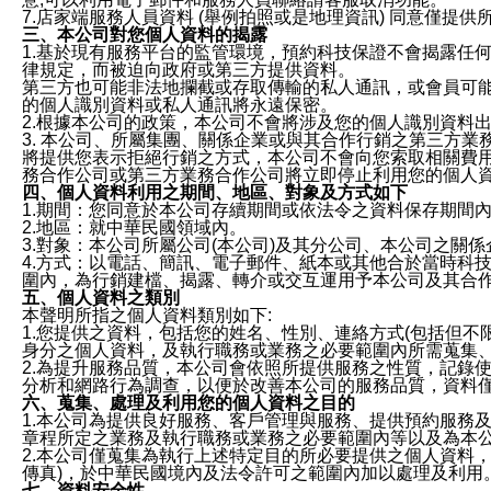
7.店家端服務人員資料 (舉例拍照或是地理資訊) 同意僅提
三、本公司對您個人資料的揭露
1.基於現有服務平台的監管環境，預約科技保證不會揭露任
律規定，而被迫向政府或第三方提供資料。
第三方也可能非法地攔截或存取傳輸的私人通訊，或會員可
的個人識別資料或私人通訊將永遠保密。
2.根據本公司的政策，本公司不會將涉及您的個人識別資料
3. 本公司、所屬集團、關係企業或與其合作行銷之第三方
將提供您表示拒絕行銷之方式，本公司不會向您索取相關費
務合作公司或第三方業務合作公司將立即停止利用您的個人
四、個人資料利用之期間、地區、對象及方式如下
1.期間：您同意於本公司存續期間或依法令之資料保存期間
2.地區：就中華民國領域內。
3.對象：本公司所屬公司(本公司)及其分公司、本公司之關
4.方式：以電話、簡訊、電子郵件、紙本或其他合於當時科
圍內，為行銷建檔、揭露、轉介或交互運用予本公司及其合
五、個人資料之類別
本聲明所指之個人資料類別如下:
1.您提供之資料，包括您的姓名、性別、連絡方式(包括但不
身分之個人資料，及執行職務或業務之必要範圍內所需蒐集
2.為提升服務品質，本公司會依照所提供服務之性質，記錄
分析和網路行為調查，以便於改善本公司的服務品質，資料
六、蒐集、處理及利用您的個人資料之目的
1.本公司為提供良好服務、客戶管理與服務、提供預約服務
章程所定之業務及執行職務或業務之必要範圍內等以及為本
2.本公司僅蒐集為執行上述特定目的所必要提供之個人資料
傳真)，於中華民國境內及法令許可之範圍內加以處理及利用
七、資料安全性