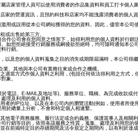
供所屬店家管理人員可以使用消費者的作品集資料和員工打卡個人圖像
何店家的營運資訊，且預約科技和店家均不能洩露消費者的個人
能濫用或誤用從本公司網站獲得的您的資料。因此，儘管本公司
出租或出售給第三方。
業務合作公司會在您同意之情形下，始得利用您的個人資料於行銷
用。如您拒絕接受行銷服務或嗣後欲拒絕時，均可隨時通知本公
資料行銷。
內，以及您的個人資料蒐集之目的消失或期限屆滿時，本公司得
係企業、其他與本公司有業務往來或合作之機構。
技之適當方式作個人資料之利用，(包括任何依法得利用之方式，
作對象。
限於電話、E-MAIL及地址等)、服務單位、職稱、為完成收款
、處理及利用的個人資料。
使用者的IP位址、以及在本公司內的瀏覽活動(例如，使用者所使
僅用於總量上分析，不會和特定個人相連繫。
及其他電子商務服務、履行法定或合約義務、保護當事人及相關
公司行銷等目的，依照各該服務之性質，蒐集、處理及利用您的
，並在前揭特定目的存續期間及法令規定之期間內，以有利於達成
。