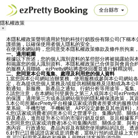
隱私權政策
×
本隱私權政策聲明適用於預約科技行銷股份有限公司(下稱本公司)於ezP
護措施，以確保使用者個人隱私的安全。
在使用本網站時，您同意受本隱私權政策條款及條件所拘束
一、適用範圍
根據以下所述，您的個人識別資料的某些部分將被揭露給與
和揭露您的個人識別資料。本隱私權政策已合併並與會員合約的
的服務人員聯絡，ezPretty網站將盡快回覆並進行解釋說明。
二、您同意本公司蒐集、處理及利用您的個人資料
1.當您與本公司網站洽辦業務、使用服務或參與本公司網站
定，在為提供您個人業務及/或提供相關服務及活動或為本
動通知、新服務、新產品之通知、行銷分析等用途等，蒐集
2.請您注意，在本網站刊登廣告之第三人或與本公司ezPr
的保護，適用第三方或各該網站個別的隱私權保護政策，其
3.本公司所屬ezPretty平台根據店家或消費者所要求的
業系統、手機型號、手機帳號、APP設定參數及其他資料)
4.您(店家或消費者)同意本公司之營運平台、集團內部、
容及產品，進而提升本公司的市場行銷及促銷、並且根據客
5.您同意您(店家或消費者)本公司集團內部、關係企業、
惠內容、行政通知、產品內容及有關您使用網站的訊息。透過
6.針對已註冊認證店家或是消費者，當執行預約或是線上支付
意,可以利用電子郵件和服務人員聯絡請客服取消功能。