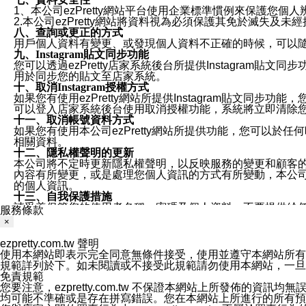
1、本公司ezPretty網站平台使用企業標準慣例來保護
2.本公司ezPretty網站將資料視為必須保護其免於滅
八、查詢或更正的方式
用戶個人資料有變更、或發現個人資料不正確的時候，可以隨時
九、Instagram貼文同步功能
您可以透過ezPretty店家系統後台所提供Instagram貼文同
用於同步您的貼文至店家系統。
十、取消Instagram授權方式
如果您有使用ezPretty網站所提供Instagram貼文同
可以登入店家系統後台使用取消授權功能，系統將立即清除您的
十一、取消帳號資料方式
如果您有使用本公司ezPretty網站所提供功能，您可以於任何
相關資料。
十二、隱私權聲明的更新
本公司將不定時更新隱私權聲明，以反映服務的變更和顧客的意見反
內容有所變更，或是處理您個人資訊的方式有所變動，本公司一
的個人資訊。
十三、自我保護措施
請妥善保管您的使用者名稱、密碼及個人資料，不要提供給
服務條款
窗，以防止他人讀取您的個人資料、信件或進入所機關管理
×
十四、傳送宣傳本站資訊或電子郵件之政策
您同意本公司網站，透過您所提供的郵件地址與您取得聯絡
ezpretty.com.tw 聲明
停止接收這些資料或電子郵件。
使用本網站即表示完全同意無條件接受，使用並遵守本網站所有條款。您與
十五、訊息通知
規範詳列於下。如未閱讀或不接受此規範請勿使用本網站，一旦使用本
本公司/本服務將以通知型訊息傳送重要訊息給您。即使未加
免責規範
本公司/本服務傳送之通知型訊息以對您有效且重要的訊息為
您要注意，ezpretty.com.tw 不保證本網站上所發佈
1.LINE 帳號設定的電話號碼與本公司/本服務所傳來的電話
均可能不準確或是存在拼寫錯誤。您在本網站上所進行的所有預訂服務均是與
2.該 LINE 帳號已在 LINE APP 設定中，同意接收通知型訊