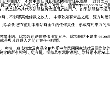
屬於買賣行為的任何相關方，不會承擔任何直接或間接責任或義務。 
人員、員工或代表人均對此不承擔任何責任。 儘管ezpretty.co
薦的服務，或是認為其代表該服務將會適用於該用戶。如果該服務不適用於您，
有一部無效時，不影響其他條款之效力。 本條款如有未盡之處，雙方
的合法年齡。可以針對您在使用本網站時產生的任何責任，形成有約束
官方帳號或認證官方帳號的通知型訊息。
網站的超連結。此類超連結僅提供用於參考。此類網站不是由 ezpret
或是與其經營人之間存在任何聯繫。
鈕、商標、服務標章及商品名稱均受中華民國國家法律及國際條
這些素材中所包含的所有權利，所有權、權益及智慧財產權。對於從本
或出售。除非本協議中明確指出，這些條款和條件中的任何內容
或任何協力廠商的業主權益中規定的任何權利的推斷結果。 如有任何人
其分公司、所屬機構、管理人員、代理人及其他合作夥伴和員工遭受的
構、管理人員、代理人及其他合作夥伴和員工不受損失。
依賴本網站上所提供的資訊、產品、服務或素材或通過使用本網
etty.com.tw提供電信及網路服務的提供商不會因您使用或不能使
etty.com.tw 不聲明、保證或承諾本網站或支持該網站的
影響本網站任何部分正常運行，且超出ezpretty.com.t
com.tw 不承擔任何責任。 在適用法律許可的最大範圍內，所
諾，其中包括但不僅限於其精確性、完整性或適銷性、品質或適用於特
些條款或是這些條款相關的權利。這些條款中使用的標題僅為了
款之內容及本網站上內容而不另行通知，同時，不對您、其他任何用戶