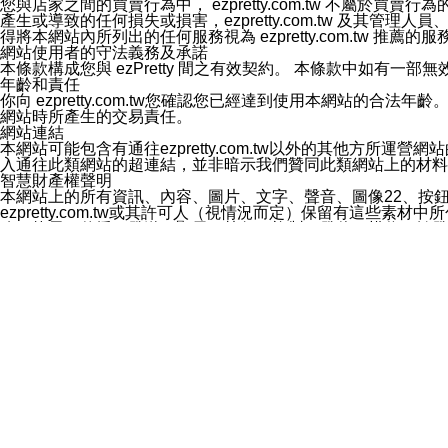
您與店家之間的買賣行為中， ezpretty.com.tw 不
3.LINE 帳號未封鎖傳送訊息之 LINE 官方帳號。
產生或導致的任何損失或損害，ezpretty.com.tw 及其管理
欲變更通知型訊息的設定，操作如下：
得將本網站內所列出的任何服務視為 ezpretty.com.tw 推
1.點選「主頁」＞「設定」
網站使用者的守法義務及承諾
2.點選「隱私設定」
本條款構成您與 ezPretty 間之有效契約。 本條款中如
3.點選「提供使用資料」
年齡和責任
4.點選「LINE通知型訊息」
你向 ezpretty.com.tw您確認您已經達到使用本網站
5.開關「接收LINE通知型訊息」
網站時所產生的交易責任。
❗️關閉「接收通知型訊息」後，將不會接收到來自任何企業
網站連結
本網站可能包含有通往ezpretty.com.tw以外的其他方所運營
入通往此類網站的超連結，並非暗示我們贊同此類網站上的材料
智慧財產權聲明
本網站上的所有資訊、內容、圖片、文字、聲音、圖像22、按
ezpretty.com.tw或其許可人（視情況而定）保留有
改、拷貝、傳播、發送、顯示、執行、複製、發佈、模仿、轉發
法或其他智慧財產權或 ezpretty.com.tw、其許可人
賠償
您同意因您使用本網站，而導致 ezpretty.com.tw、
您承擔賠償並保證 ezpretty.com.tw、其分公司、所屬機
免責聲明
您對本網站的所有使用均由您自擔風險。 因下載使用、參考或
己承擔全部責任。您同意 ezpretty.com.tw 及向ezpr
全部的索賠權利，無論是基於合約、侵權行為或其他依據。 ezpr
那些可損害或影響本網站管理、安全性、公正性和完整性，或是損害或
漏、中斷、刪除、缺陷、延遲或任何事件或事故，ezpretty.
其中包括但不僅限於有關本網站上服務、資訊及（或）聲明的保證或承
時間內對任一條款或多條條款的強制實施，不得將此視為放棄這
法律效應。 ezpretty.com.tw有權隨時變更本使用條