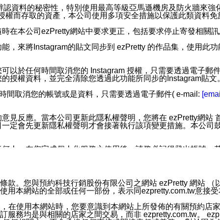
您個人辨認資料的秘密性，特別使用最高等級亞馬遜機房及防火牆來
失及未經授權而存取的資產，本公司使用多項安全措施以保護此類資料
在本公司ezPretty網站中要求更正，包括要求停止寄發相關
步功能，來將Instagram的貼文同步到 ezPretty 的作品集，使
步功能，您可以於任何時間取消您的 Instagram 授權，只需要
授權資料，並完全清除您透過此功能所同步的Instagram貼文
時間取消您的帳號或是資料，只需要透過電子郵件( e-mail:
[emai
應。當本公司更新此隱私權聲明，您將在 ezPretty網站 首頁
定會先更新隱私權聲明才會接著執行該項變更措施。本公司鼓勵您定
任何人。在您完成個人化服務之使用後，請務必記得登出帳號。
區。
並傳送或宣傳本網站各項服務之資料或電子郵件供您參考。您能
預約科技行銷股份有限公司之網站 ezPretty 網站 （以下皆稱 
網站的全部或任何一部份，表示同ezpretty.com.tw意
入本公司/本服務好友，您仍可接收到通知型訊息。
限，以廣告或其他目的的訊息皆不會被傳送。滿足以下三個條件
的資訊均無誤，在使用本網站時，您要意識到本網站上所發佈的有關預
號碼比對相符。
相關的店家之間交易，而非 ezpretty.com.tw。 ezpr
息。