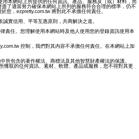
對於因為使用本網站上所提供的任何資訊、產品、服務及（或）材料，而
m.tw 已經盡了適當努力確保本網站上所列的服務符合合理的標準，仍不
ezpretty.com.tw 將對此不承擔任何責任。
均應依誠實信用、平等互惠原則，共商解決之道。
力的法律責任。您理解使用本網站時及他人使用您的登錄資訊使用本
ty.com.tw 控制，我們對其內容不承擔任何責任。在本網站上加
約中所包含的著作權法、商標法及其他智慧財產權法的保護。
網站上所獲取的任何資訊、素材、軟體、產品或服務，您不得對其更
不應被解釋為任何暗示或其他任何許可，或任何著作權法、商標
違反此規定，我們將追究其法律責任。
任何損失、責任及協力廠商的任何索賠或要求（包括律師費），將由
站而獲取到的資訊，而導致您遭受的任何風險或損失，將由您自
用本網站而造成的任何損失負責，同時，您會在此放棄有關此損失的所有及
伺服器不會發生缺陷，其中包括但不僅限於病毒或其他有害元素。對於
w 控制範圍的任何病毒感染、BUG、篡改、技術故障、錯誤、遺
有明示、暗示或法定及其他聲明、保證和條款均予以最大限度的排除，
定目的等。 ezpretty.com.tw 不能持續或在某階段
方便目的，其不應影響這些條款的範圍或意義，或是產生其他的
或任何協力廠商承擔任何責任。 在每次訪問網站時，您應檢查一下這