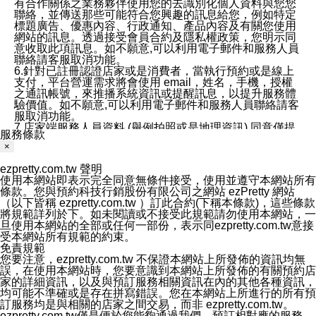
有合作關係之業務夥伴使用您的去識別化個人資料與您您
聯絡，並傳送那些可能符合您興趣的訊息給您，例如特定
標題廣告、優惠內容、行政通知、產品內容及有關您使用
網站的訊息。透過接受會員合約及隱私權政策，您明示同
意收取此項訊息。如不願意,可以利用電子郵件和服務人員
聯絡請客服取消功能。
6.針對已註冊認證店家或是消費者，當執行預約或是線上
支付，平台營運需求將會使用 email，姓名，手機，授權
之通訊帳號，來推播系統資訊或提醒訊息，以提升服務體
驗價值。如不願意,可以利用電子郵件和服務人員聯絡請客
服取消功能。
7.店家端服務人員資料 (舉例拍照或是地理資訊) 同意僅提
服務條款
供所屬店家管理人員可以使用消費者的作品集資料和員工
×
打卡個人圖像行為。本公司及ezPretty平台不會做任何使
用。
ezpretty.com.tw 聲明
三、本公司對您個人資料的揭露
使用本網站即表示完全同意無條件接受，使用並遵守本網站所有
1.基於現有服務平台的監管環境，預約科技保證不會揭露
條款。您與預約科技行銷股份有限公司之網站 ezPretty 網站
任何店家的營運資訊，且預約科技和店家均不能洩露消費
（以下皆稱 ezpretty.com.tw ）訂此合約(下稱本條款)，這些條款
者的個人資料。然而，在某些情況下，本公司可能會因受
將規範詳列於下。如未閱讀或不接受此規範請勿使用本網站，一
政府要求或法律規定，而被迫向政府或第三方提供資料。
旦使用本網站的全部或任何一部份，表示同ezpretty.com.tw意接
第三方也可能非法地攔截或存取傳輸的私人通訊，或會員
受本網站所有規範的約束。
可能濫用或誤用從本公司網站獲得的您的資料。因此，儘
免責規範
管本公司使用企業標準的保護措施來保護您的隱私，本公
您要注意，ezpretty.com.tw 不保證本網站上所發佈的資訊均無
司並未承諾您的個人識別資料或私人通訊將永遠保密。
誤，在使用本網站時，您要意識到本網站上所發佈的有關預約店
2.根據本公司的政策，本公司不會將涉及您的個人識別資
家的詳細資訊，以及與預訂服務相關資訊在內的其他各種資訊，
料出租或出售給第三方。
均可能不準確或是存在拼寫錯誤。您在本網站上所進行的所有預
3. 本公司、所屬集團、關係企業或與其合作行銷之第三方
訂服務均是與相關的店家之間交易，而非 ezpretty.com.tw。
業務合作公司會在您同意之情形下，始得利用您的個人資
ezpretty.com.tw僅是便於您能夠通過我們，預訂相對應的服務。