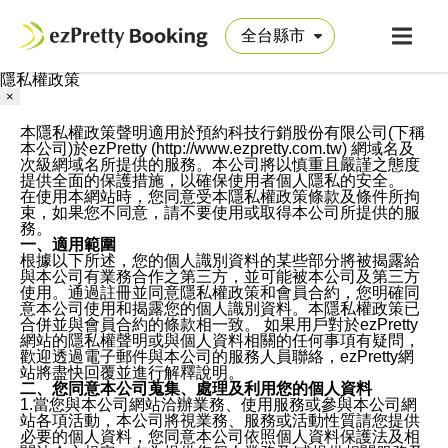
隱私權政策
×
本隱私權政策聲明適用於預約科技行銷股份有限公司(下稱
本公司)於ezPretty (http://www.ezpretty.com.tw) 網域名及
次級網域名所提供的服務。本公司將以慎重且嚴謹之態度
提供全面的保護措施，以確保使用者個人隱私的安全。
在使用本網站時，您同意受本隱私權政策條款及條件所拘
束，如果您不同意，請不要使用或取得本公司所提供的服
務。
一、適用範圍
根據以下所述，您的個人識別資料的某些部分將被揭露給
與本公司有業務合作之第三方，並可能被本公司及第三方
使用。通過註冊並同意隱私權政策和會員合約，您明確同
意本公司使用和揭露您的個人識別資料。本隱私權政策已
合併並與會員合約的條款相一致。 如果用戶對於ezPretty
網站的隱私權聲明或與個人資料相關的任何事項有疑問，
歡迎透過電子郵件與本公司的服務人員聯絡，ezPretty網
站將盡快回覆並進行解釋說明。
二、您同意本公司蒐集、處理及利用您的個人資料
1.當您與本公司網站洽辦業務、使用服務或參與本公司網
站各項活動，本公司將視業務、服務或活動性質請您提供
必要的個人資料，您同意本公司依照個人資料保護法及相