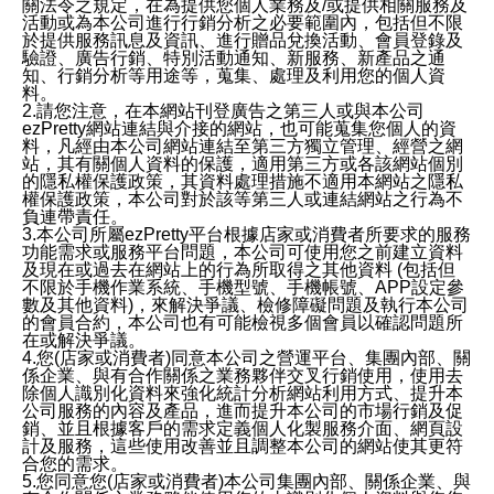
關法令之規定，在為提供您個人業務及/或提供相關服務及
活動或為本公司進行行銷分析之必要範圍內，包括但不限
於提供服務訊息及資訊、進行贈品兌換活動、會員登錄及
驗證、廣告行銷、特別活動通知、新服務、新產品之通
知、行銷分析等用途等，蒐集、處理及利用您的個人資
料。
2.請您注意，在本網站刊登廣告之第三人或與本公司
ezPretty網站連結與介接的網站，也可能蒐集您個人的資
料，凡經由本公司網站連結至第三方獨立管理、經營之網
站，其有關個人資料的保護，適用第三方或各該網站個別
的隱私權保護政策，其資料處理措施不適用本網站之隱私
權保護政策，本公司對於該等第三人或連結網站之行為不
負連帶責任。
3.本公司所屬ezPretty平台根據店家或消費者所要求的服務
功能需求或服務平台問題，本公司可使用您之前建立資料
及現在或過去在網站上的行為所取得之其他資料 (包括但
不限於手機作業系統、手機型號、手機帳號、APP設定參
數及其他資料)，來解決爭議、檢修障礙問題及執行本公司
的會員合約，本公司也有可能檢視多個會員以確認問題所
在或解決爭議。
4.您(店家或消費者)同意本公司之營運平台、集團內部、關
係企業、與有合作關係之業務夥伴交叉行銷使用，使用去
除個人識別化資料來強化統計分析網站利用方式、提升本
公司服務的內容及產品，進而提升本公司的市場行銷及促
銷、並且根據客戶的需求定義個人化製服務介面、網頁設
計及服務，這些使用改善並且調整本公司的網站使其更符
合您的需求。
5.您同意您(店家或消費者)本公司集團內部、關係企業、與