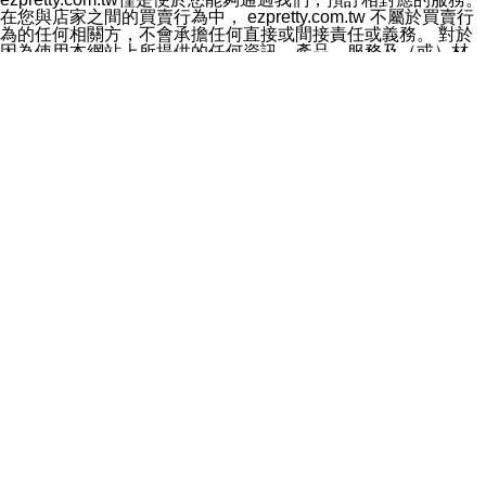
料於行銷活動資訊、商品訊息或新服務等相關行銷，且於
在您與店家之間的買賣行為中， ezpretty.com.tw 不屬於買賣行
首次行銷時，將提供您表示拒絕行銷之方式，本公司不會
為的任何相關方，不會承擔任何直接或間接責任或義務。 對於
向您索取相關費用。如您拒絕接受行銷服務或嗣後欲拒絕
因為使用本網站上所提供的任何資訊、產品、服務及（或）材
時，均可隨時通知本公司，本公司、所屬集團、關係企業
料，而產生或導致的任何損失或損害，ezpretty.com.tw 及其管
或與其合作行銷之第三方業務合作公司或第三方業務合作
理人員、員工或代表人均對此不承擔任何責任。 儘管
公司將立即停止利用您的個人資料行銷。
ezpretty.com.tw 已經盡了適當努力確保本網站上所列的服務符
四、個人資料利用之期間、地區、對象及方式如下
合合理的標準，仍不得將本網站內所列出的任何服務視為
1.期間：您同意於本公司存續期間或依法令之資料保存期
ezpretty.com.tw 推薦的服務，或是認為其代表該服務將會適用
間內，以及您的個人資料蒐集之目的消失或期限屆滿時，
於該用戶。如果該服務不適用於您，ezpretty.com.tw 將對此不
本公司得繼續保存、處理或利用您的個人資料。
承擔任何責任。
2.地區：就中華民國領域內。
網站使用者的守法義務及承諾
3.對象：本公司所屬公司(本公司)及其分公司、本公司之關
本條款構成您與 ezPretty 間之有效契約。 本條款中如有一部無
係企業、其他與本公司有業務往來或合作之機構。
效時，不影響其他條款之效力。 本條款如有未盡之處，雙方均
4.方式：以電話、簡訊、電子郵件、紙本或其他合於當時
應依誠實信用、平等互惠原則，共商解決之道。
科技之適當方式作個人資料之利用，(包括任何依法得利用
年齡和責任
之方式，但不限於使用於本網站或與外部合作之行銷)並於
你向 ezpretty.com.tw您確認您已經達到使用本網站的合法年
法令容許之範圍內，為行銷建檔、揭露、轉介或交互運用
齡。可以針對您在使用本網站時產生的任何責任，形成有約束力
予本公司及其合作對象。
的法律責任。您理解使用本網站時及他人使用您的登錄資訊使用
五、個人資料之類別
本網站時所產生的交易責任。
本聲明所指之個人資料類別如下:
網站連結
1.您提供之資料，包括您的姓名、性別、連絡方式(包括但
本網站可能包含有通往ezpretty.com.tw以外的其他方所運營網站
不限於電話、E-MAIL及地址等)、服務單位、職稱、為完
的超連結。此類超連結僅提供用於參考。此類網站不是由
成收款或付款所需之資料、IＰ位址、及其他得以直接或間
ezpretty.com.tw 控制，我們對其內容不承擔任何責任。在本網
接識別使用者身分之個人資料，及執行職務或業務之必要
站上加入通往此類網站的超連結，並非暗示我們贊同此類網站上
範圍內所需蒐集、處理及利用的個人資料。
的材料或是與其經營人之間存在任何聯繫。
2.為提升服務品質，本公司會依照所提供服務之性質，記
智慧財產權聲明
錄使用者的IP位址、以及在本公司內的瀏覽活動(例如，使
本網站上的所有資訊、內容、圖片、文字、聲音、圖像22、按
用者所使用的軟硬體、所點選的網頁)等資料，但是這些資
鈕、商標、服務標章及商品名稱均受中華民國國家法律及國際條