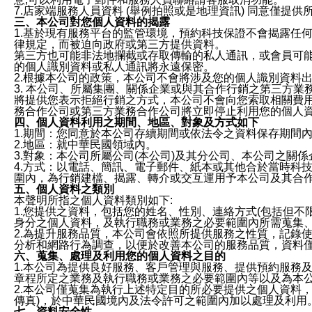
7.店家端服務人員資料 (舉例拍照或是地理資訊) 同意僅提
三、本公司對您個人資料的揭露
1.基於現有服務平台的監管環境，預約科技保證不會揭露任
律規定，而被迫向政府或第三方提供資料。
第三方也可能非法地攔截或存取傳輸的私人通訊，或會員可
的個人識別資料或私人通訊將永遠保密。
2.根據本公司的政策，本公司不會將涉及您的個人識別資料
3. 本公司、所屬集團、關係企業或與其合作行銷之第三方
將提供您表示拒絕行銷之方式，本公司不會向您索取相關費
務合作公司或第三方業務合作公司將立即停止利用您的個人
四、個人資料利用之期間、地區、對象及方式如下
1.期間：您同意於本公司存續期間或依法令之資料保存期間
2.地區：就中華民國領域內。
3.對象：本公司所屬公司(本公司)及其分公司、本公司之關
4.方式：以電話、簡訊、電子郵件、紙本或其他合於當時科
圍內，為行銷建檔、揭露、轉介或交互運用予本公司及其合
五、個人資料之類別
本聲明所指之個人資料類別如下:
1.您提供之資料，包括您的姓名、性別、連絡方式(包括但不
身分之個人資料，及執行職務或業務之必要範圍內所需蒐集
2.為提升服務品質，本公司會依照所提供服務之性質，記錄
分析和網路行為調查，以便於改善本公司的服務品質，資料
六、蒐集、處理及利用您的個人資料之目的
1.本公司為提供良好服務、客戶管理與服務、提供預約服務
章程所定之業務及執行職務或業務之必要範圍內等以及為本
2.本公司僅蒐集為執行上述特定目的所必要提供之個人資料
傳真)，於中華民國境內及法令許可之範圍內加以處理及利用
七、資料安全性