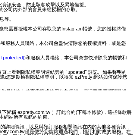
強化資訊安全，防止駭客攻擊以及異地備援。
免於公司內外部的會員未經授權的存取。
訊息等。
用此功能您需要授權本公司存取您的Instagram帳號，您的授權將僅
透過電子郵件和服務人員聯絡，本公司會盡快清除您的授權資料，或是您
。
l protected]
)和服務人員聯絡，本公司會盡快清除您的帳號和
上看到隱私權聲明連結旁的 "updated" 註記。如果聲明的
期檢視隱私權聲明，以得知 ezPretty 網站如何保護您
若您是與他人共享電腦或使用公共電腦，切記要關閉瀏覽器視
依照該資料或電子郵件所指示之方法、說明或功能連結，隨時
ezpretty.com.tw ）訂此合約(下稱本條款)，這些條款將
接受本網站所有規範的約束。
者，將可收到通知型訊息。
約店家的詳細資訊，以及與預訂服務相關資訊在內的其他各種資訊，
etty.com.tw僅是便於您能夠通過我們，預訂相對應的服務。在