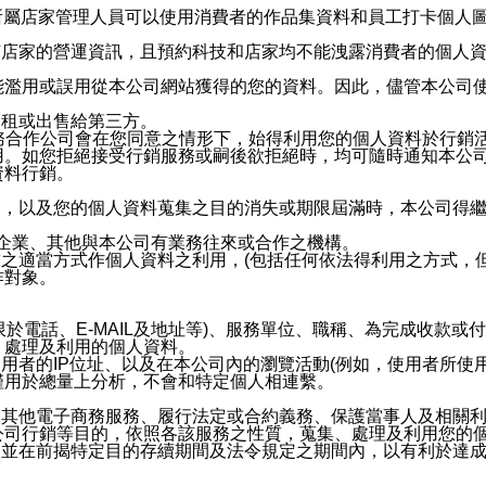
供所屬店家管理人員可以使用消費者的作品集資料和員工打卡個人圖像
何店家的營運資訊，且預約科技和店家均不能洩露消費者的個人
能濫用或誤用從本公司網站獲得的您的資料。因此，儘管本公司
出租或出售給第三方。
業務合作公司會在您同意之情形下，始得利用您的個人資料於行銷
用。如您拒絕接受行銷服務或嗣後欲拒絕時，均可隨時通知本公
資料行銷。
內，以及您的個人資料蒐集之目的消失或期限屆滿時，本公司得
係企業、其他與本公司有業務往來或合作之機構。
技之適當方式作個人資料之利用，(包括任何依法得利用之方式，
作對象。
限於電話、E-MAIL及地址等)、服務單位、職稱、為完成收款
、處理及利用的個人資料。
使用者的IP位址、以及在本公司內的瀏覽活動(例如，使用者所使
僅用於總量上分析，不會和特定個人相連繫。
及其他電子商務服務、履行法定或合約義務、保護當事人及相關
公司行銷等目的，依照各該服務之性質，蒐集、處理及利用您的
，並在前揭特定目的存續期間及法令規定之期間內，以有利於達成
。