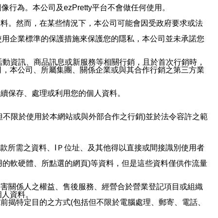
行為。本公司及ezPretty平台不會做任何使用。
資料。然而，在某些情況下，本公司可能會因受政府要求或法
使用企業標準的保護措施來保護您的隱私，本公司並未承諾您
活動資訊、商品訊息或新服務等相關行銷，且於首次行銷時，
司，本公司、所屬集團、關係企業或與其合作行銷之第三方業
繼續保存、處理或利用您的個人資料。
但不限於使用於本網站或與外部合作之行銷)並於法令容許之範
或付款所需之資料、IＰ位址、及其他得以直接或間接識別使用者
用的軟硬體、所點選的網頁)等資料，但是這些資料僅供作流量
利害關係人之權益、售後服務、經營合於營業登記項目或組織
個人資料。
前揭特定目的之方式(包括但不限於電腦處理、郵寄、電話、