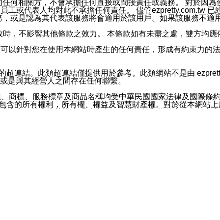
屬於買賣行為的任何相關方，不會承擔任何直接或間接責任或義務。 
人員、員工或代表人均對此不承擔任何責任。 儘管ezpretty.co
薦的服務，或是認為其代表該服務將會適用於該用戶。如果該服務不適用於您，
有一部無效時，不影響其他條款之效力。 本條款如有未盡之處，雙方
的合法年齡。可以針對您在使用本網站時產生的任何責任，形成有約束
官方帳號或認證官方帳號的通知型訊息。
網站的超連結。此類超連結僅提供用於參考。此類網站不是由 ezpret
或是與其經營人之間存在任何聯繫。
鈕、商標、服務標章及商品名稱均受中華民國國家法律及國際條
這些素材中所包含的所有權利，所有權、權益及智慧財產權。對於從本
或出售。除非本協議中明確指出，這些條款和條件中的任何內容
或任何協力廠商的業主權益中規定的任何權利的推斷結果。 如有任何人
其分公司、所屬機構、管理人員、代理人及其他合作夥伴和員工遭受的
構、管理人員、代理人及其他合作夥伴和員工不受損失。
依賴本網站上所提供的資訊、產品、服務或素材或通過使用本網
etty.com.tw提供電信及網路服務的提供商不會因您使用或不能使
etty.com.tw 不聲明、保證或承諾本網站或支持該網站的
影響本網站任何部分正常運行，且超出ezpretty.com.t
com.tw 不承擔任何責任。 在適用法律許可的最大範圍內，所
諾，其中包括但不僅限於其精確性、完整性或適銷性、品質或適用於特
些條款或是這些條款相關的權利。這些條款中使用的標題僅為了
款之內容及本網站上內容而不另行通知，同時，不對您、其他任何用戶