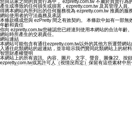
您與店家之間的買賣行為中， ezpretty.com.tw 不
3.LINE 帳號未封鎖傳送訊息之 LINE 官方帳號。
產生或導致的任何損失或損害，ezpretty.com.tw 及其管理
欲變更通知型訊息的設定，操作如下：
得將本網站內所列出的任何服務視為 ezpretty.com.tw 推
1.點選「主頁」＞「設定」
網站使用者的守法義務及承諾
2.點選「隱私設定」
本條款構成您與 ezPretty 間之有效契約。 本條款中如
3.點選「提供使用資料」
年齡和責任
4.點選「LINE通知型訊息」
你向 ezpretty.com.tw您確認您已經達到使用本網站
5.開關「接收LINE通知型訊息」
網站時所產生的交易責任。
❗️關閉「接收通知型訊息」後，將不會接收到來自任何企業
網站連結
本網站可能包含有通往ezpretty.com.tw以外的其他方所運營
入通往此類網站的超連結，並非暗示我們贊同此類網站上的材料
智慧財產權聲明
本網站上的所有資訊、內容、圖片、文字、聲音、圖像22、按
ezpretty.com.tw或其許可人（視情況而定）保留有
改、拷貝、傳播、發送、顯示、執行、複製、發佈、模仿、轉發
法或其他智慧財產權或 ezpretty.com.tw、其許可人
賠償
您同意因您使用本網站，而導致 ezpretty.com.tw、
您承擔賠償並保證 ezpretty.com.tw、其分公司、所屬機
免責聲明
您對本網站的所有使用均由您自擔風險。 因下載使用、參考或
己承擔全部責任。您同意 ezpretty.com.tw 及向ezpr
全部的索賠權利，無論是基於合約、侵權行為或其他依據。 ezpr
那些可損害或影響本網站管理、安全性、公正性和完整性，或是損害或
漏、中斷、刪除、缺陷、延遲或任何事件或事故，ezpretty.
其中包括但不僅限於有關本網站上服務、資訊及（或）聲明的保證或承
時間內對任一條款或多條條款的強制實施，不得將此視為放棄這
法律效應。 ezpretty.com.tw有權隨時變更本使用條