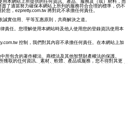
對於因為使用本網站上所提供的任何資訊、產品、服務及（或）材料，而
m.tw 已經盡了適當努力確保本網站上所列的服務符合合理的標準，仍不
ezpretty.com.tw 將對此不承擔任何責任。
均應依誠實信用、平等互惠原則，共商解決之道。
力的法律責任。您理解使用本網站時及他人使用您的登錄資訊使用本
ty.com.tw 控制，我們對其內容不承擔任何責任。在本網站上加
約中所包含的著作權法、商標法及其他智慧財產權法的保護。
網站上所獲取的任何資訊、素材、軟體、產品或服務，您不得對其更
不應被解釋為任何暗示或其他任何許可，或任何著作權法、商標
違反此規定，我們將追究其法律責任。
任何損失、責任及協力廠商的任何索賠或要求（包括律師費），將由
站而獲取到的資訊，而導致您遭受的任何風險或損失，將由您自
用本網站而造成的任何損失負責，同時，您會在此放棄有關此損失的所有及
伺服器不會發生缺陷，其中包括但不僅限於病毒或其他有害元素。對於
w 控制範圍的任何病毒感染、BUG、篡改、技術故障、錯誤、遺
有明示、暗示或法定及其他聲明、保證和條款均予以最大限度的排除，
定目的等。 ezpretty.com.tw 不能持續或在某階段
方便目的，其不應影響這些條款的範圍或意義，或是產生其他的
或任何協力廠商承擔任何責任。 在每次訪問網站時，您應檢查一下這