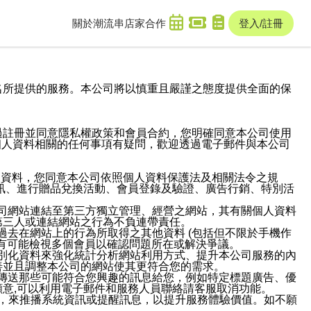
關於潮流串
店家合作
登入/註冊
域名及次級網域名所提供的服務。本公司將以慎重且嚴謹之態度提供全面的保
過註冊並同意隱私權政策和會員合約，您明確同意本公司使用
與個人資料相關的任何事項有疑問，歡迎透過電子郵件與本公司
人資料，您同意本公司依照個人資料保護法及相關法令之規
訊、進行贈品兌換活動、會員登錄及驗證、廣告行銷、特別活
本公司網站連結至第三方獨立管理、經營之網站，其有關個人資料
第三人或連結網站之行為不負連帶責任。
或過去在網站上的行為所取得之其他資料 (包括但不限於手機作
也有可能檢視多個會員以確認問題所在或解決爭議。
識別化資料來強化統計分析網站利用方式、提升本公司服務的內
善並且調整本公司的網站使其更符合您的需求。
並傳送那些可能符合您興趣的訊息給您，例如特定標題廣告、優
意,可以利用電子郵件和服務人員聯絡請客服取消功能。
帳號，來推播系統資訊或提醒訊息，以提升服務體驗價值。如不願