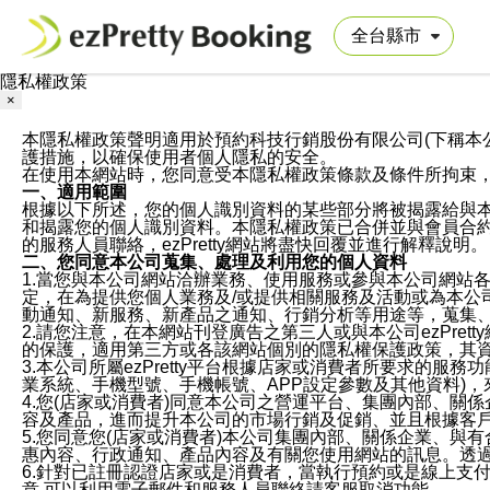
隱私權政策
×
本隱私權政策聲明適用於預約科技行銷股份有限公司(下稱本公司)於ezP
護措施，以確保使用者個人隱私的安全。
在使用本網站時，您同意受本隱私權政策條款及條件所拘束
一、適用範圍
根據以下所述，您的個人識別資料的某些部分將被揭露給與
和揭露您的個人識別資料。本隱私權政策已合併並與會員合約的
的服務人員聯絡，ezPretty網站將盡快回覆並進行解釋說明。
二、您同意本公司蒐集、處理及利用您的個人資料
1.當您與本公司網站洽辦業務、使用服務或參與本公司網站
定，在為提供您個人業務及/或提供相關服務及活動或為本
動通知、新服務、新產品之通知、行銷分析等用途等，蒐集
2.請您注意，在本網站刊登廣告之第三人或與本公司ezPr
的保護，適用第三方或各該網站個別的隱私權保護政策，其
3.本公司所屬ezPretty平台根據店家或消費者所要求的
業系統、手機型號、手機帳號、APP設定參數及其他資料)
4.您(店家或消費者)同意本公司之營運平台、集團內部、
容及產品，進而提升本公司的市場行銷及促銷、並且根據客
5.您同意您(店家或消費者)本公司集團內部、關係企業、
惠內容、行政通知、產品內容及有關您使用網站的訊息。透過
6.針對已註冊認證店家或是消費者，當執行預約或是線上支付
意,可以利用電子郵件和服務人員聯絡請客服取消功能。