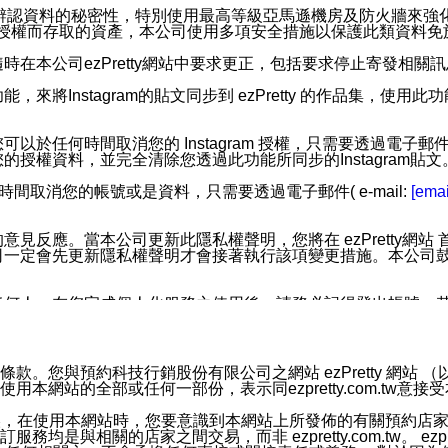
您個人辨認資料的秘密性，特別使用最高等級亞馬遜機房及防火牆來
失及未經授權而存取的資產，本公司使用多項安全措施以保護此類資料
在本公司ezPretty網站中要求更正，包括要求停止寄發相關
步功能，來將Instagram的貼文同步到 ezPretty 的作品集，使
步功能，您可以於任何時間取消您的 Instagram 授權，只需要
授權資料，並完全清除您透過此功能所同步的Instagram貼文
時間取消您的帳號或是資料，只需要透過電子郵件( e-mail:
[emai
應。當本公司更新此隱私權聲明，您將在 ezPretty網站 首頁
定會先更新隱私權聲明才會接著執行該項變更措施。本公司鼓勵您定
任何人。在您完成個人化服務之使用後，請務必記得登出帳號。
區。
並傳送或宣傳本網站各項服務之資料或電子郵件供您參考。您能
預約科技行銷股份有限公司之網站 ezPretty 網站 （以下皆稱 
網站的全部或任何一部份，表示同ezpretty.com.tw意
入本公司/本服務好友，您仍可接收到通知型訊息。
限，以廣告或其他目的的訊息皆不會被傳送。滿足以下三個條件
的資訊均無誤，在使用本網站時，您要意識到本網站上所發佈的有關預
號碼比對相符。
相關的店家之間交易，而非 ezpretty.com.tw。 ezpr
息。