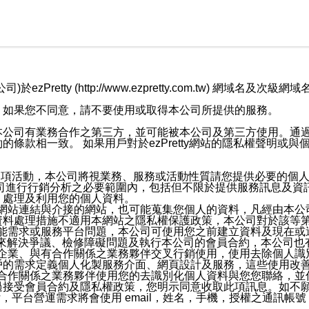
retty (http://www.ezpretty.com.tw) 網
，如果您不同意，請不要使用或取得本公司所提供的服務。
本公司有業務合作之第三方，並可能被本公司及第三方使用。通
條款相一致。 如果用戶對於ezPretty網站的隱私權聲明或
各項活動，本公司將視業務、服務或活動性質請您提供必要的個
公司進行行銷分析之必要範圍內，包括但不限於提供服務訊息及資
、處理及利用您的個人資料。
etty網站連結與介接的網站，也可能蒐集您個人的資料，凡經由
資料處理措施不適用本網站之隱私權保護政策，本公司對於該等
服務功能需求或服務平台問題，本公司可使用您之前建立資料及現在
，來解決爭議、檢修障礙問題及執行本公司的會員合約，本公司
關係企業、與有合作關係之業務夥伴交叉行銷使用，使用去除個人
戶的需求定義個人化製服務介面、網頁設計及服務，這些使用改
與有合作關係之業務夥伴使用您的去識別化個人資料與您您聯絡，
接受會員合約及隱私權政策，您明示同意收取此項訊息。如不願
，平台營運需求將會使用 email，姓名，手機，授權之通訊