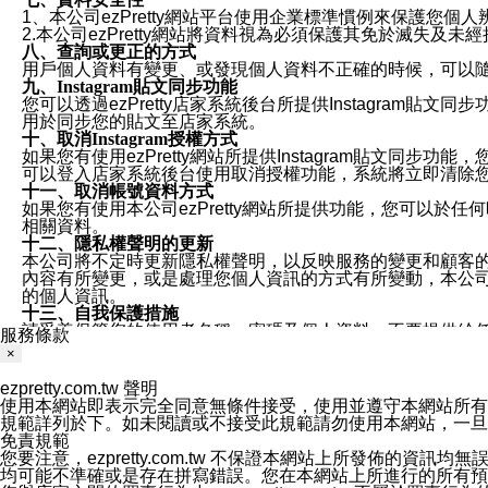
1、本公司ezPretty網站平台使用企業標準慣例來保護
2.本公司ezPretty網站將資料視為必須保護其免於滅
八、查詢或更正的方式
用戶個人資料有變更、或發現個人資料不正確的時候，可以隨時
九、Instagram貼文同步功能
您可以透過ezPretty店家系統後台所提供Instagram貼文同
用於同步您的貼文至店家系統。
十、取消Instagram授權方式
如果您有使用ezPretty網站所提供Instagram貼文同
可以登入店家系統後台使用取消授權功能，系統將立即清除您的
十一、取消帳號資料方式
如果您有使用本公司ezPretty網站所提供功能，您可以於任何
相關資料。
十二、隱私權聲明的更新
本公司將不定時更新隱私權聲明，以反映服務的變更和顧客的意見反
內容有所變更，或是處理您個人資訊的方式有所變動，本公司一
的個人資訊。
十三、自我保護措施
請妥善保管您的使用者名稱、密碼及個人資料，不要提供給
服務條款
窗，以防止他人讀取您的個人資料、信件或進入所機關管理
×
十四、傳送宣傳本站資訊或電子郵件之政策
您同意本公司網站，透過您所提供的郵件地址與您取得聯絡
ezpretty.com.tw 聲明
停止接收這些資料或電子郵件。
使用本網站即表示完全同意無條件接受，使用並遵守本網站所有條款。您與
十五、訊息通知
規範詳列於下。如未閱讀或不接受此規範請勿使用本網站，一旦使用本
本公司/本服務將以通知型訊息傳送重要訊息給您。即使未加
免責規範
本公司/本服務傳送之通知型訊息以對您有效且重要的訊息為
您要注意，ezpretty.com.tw 不保證本網站上所發佈
1.LINE 帳號設定的電話號碼與本公司/本服務所傳來的電話
均可能不準確或是存在拼寫錯誤。您在本網站上所進行的所有預訂服務均是與
2.該 LINE 帳號已在 LINE APP 設定中，同意接收通知型訊