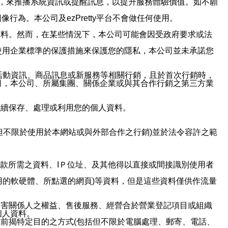
帳號，來推播系統資訊或提醒訊息，以提升服務體驗價值。如不願
行為。本公司及ezPretty平台不會做任何使用。
資料。然而，在某些情況下，本公司可能會因受政府要求或法
使用企業標準的保護措施來保護您的隱私，本公司並未承諾您
活動資訊、商品訊息或新服務等相關行銷，且於首次行銷時，
司，本公司、所屬集團、關係企業或與其合作行銷之第三方業
繼續保存、處理或利用您的個人資料。
但不限於使用於本網站或與外部合作之行銷)並於法令容許之範
或付款所需之資料、IＰ位址、及其他得以直接或間接識別使用者
用的軟硬體、所點選的網頁)等資料，但是這些資料僅供作流量
利害關係人之權益、售後服務、經營合於營業登記項目或組織
個人資料。
前揭特定目的之方式(包括但不限於電腦處理、郵寄、電話、