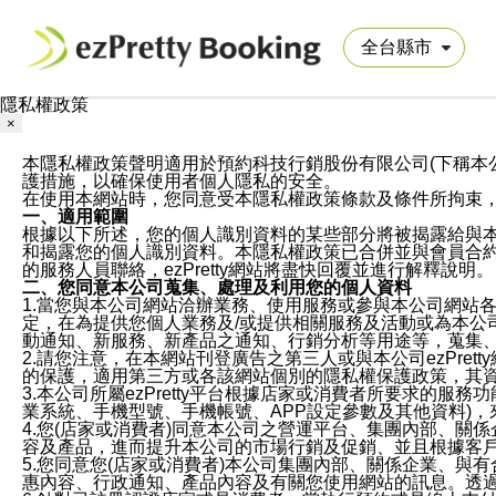
隱私權政策
×
本隱私權政策聲明適用於預約科技行銷股份有限公司(下稱本公司)於ezP
護措施，以確保使用者個人隱私的安全。
在使用本網站時，您同意受本隱私權政策條款及條件所拘束
一、適用範圍
根據以下所述，您的個人識別資料的某些部分將被揭露給與
和揭露您的個人識別資料。本隱私權政策已合併並與會員合約的
的服務人員聯絡，ezPretty網站將盡快回覆並進行解釋說明。
二、您同意本公司蒐集、處理及利用您的個人資料
1.當您與本公司網站洽辦業務、使用服務或參與本公司網站
定，在為提供您個人業務及/或提供相關服務及活動或為本
動通知、新服務、新產品之通知、行銷分析等用途等，蒐集
2.請您注意，在本網站刊登廣告之第三人或與本公司ezPr
的保護，適用第三方或各該網站個別的隱私權保護政策，其
3.本公司所屬ezPretty平台根據店家或消費者所要求的
業系統、手機型號、手機帳號、APP設定參數及其他資料)
4.您(店家或消費者)同意本公司之營運平台、集團內部、
容及產品，進而提升本公司的市場行銷及促銷、並且根據客
5.您同意您(店家或消費者)本公司集團內部、關係企業、
惠內容、行政通知、產品內容及有關您使用網站的訊息。透過