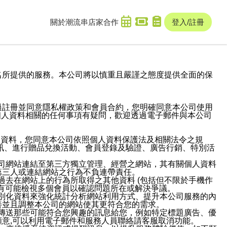
關於潮流串
店家合作
登入/註冊
域名及次級網域名所提供的服務。本公司將以慎重且嚴謹之態度提供全面的保
過註冊並同意隱私權政策和會員合約，您明確同意本公司使用
與個人資料相關的任何事項有疑問，歡迎透過電子郵件與本公司
人資料，您同意本公司依照個人資料保護法及相關法令之規
訊、進行贈品兌換活動、會員登錄及驗證、廣告行銷、特別活
本公司網站連結至第三方獨立管理、經營之網站，其有關個人資料
第三人或連結網站之行為不負連帶責任。
或過去在網站上的行為所取得之其他資料 (包括但不限於手機作
也有可能檢視多個會員以確認問題所在或解決爭議。
識別化資料來強化統計分析網站利用方式、提升本公司服務的內
善並且調整本公司的網站使其更符合您的需求。
並傳送那些可能符合您興趣的訊息給您，例如特定標題廣告、優
意,可以利用電子郵件和服務人員聯絡請客服取消功能。