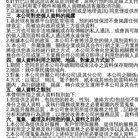
6.針對已註冊認證店家或是消費者，當執行預約或是線上支付
意,可以利用電子郵件和服務人員聯絡請客服取消功能。
7.店家端服務人員資料 (舉例拍照或是地理資訊) 同意僅提
三、本公司對您個人資料的揭露
1.基於現有服務平台的監管環境，預約科技保證不會揭露任
律規定，而被迫向政府或第三方提供資料。
第三方也可能非法地攔截或存取傳輸的私人通訊，或會員可
的個人識別資料或私人通訊將永遠保密。
2.根據本公司的政策，本公司不會將涉及您的個人識別資料
3. 本公司、所屬集團、關係企業或與其合作行銷之第三方
將提供您表示拒絕行銷之方式，本公司不會向您索取相關費
務合作公司或第三方業務合作公司將立即停止利用您的個人
四、個人資料利用之期間、地區、對象及方式如下
1.期間：您同意於本公司存續期間或依法令之資料保存期間
2.地區：就中華民國領域內。
3.對象：本公司所屬公司(本公司)及其分公司、本公司之關
4.方式：以電話、簡訊、電子郵件、紙本或其他合於當時科
圍內，為行銷建檔、揭露、轉介或交互運用予本公司及其合
五、個人資料之類別
本聲明所指之個人資料類別如下:
1.您提供之資料，包括您的姓名、性別、連絡方式(包括但不
身分之個人資料，及執行職務或業務之必要範圍內所需蒐集
2.為提升服務品質，本公司會依照所提供服務之性質，記錄
分析和網路行為調查，以便於改善本公司的服務品質，資料
六、蒐集、處理及利用您的個人資料之目的
1.本公司為提供良好服務、客戶管理與服務、提供預約服務
章程所定之業務及執行職務或業務之必要範圍內等以及為本
2.本公司僅蒐集為執行上述特定目的所必要提供之個人資料