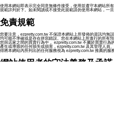
1.LINE 帳號設定的電話號碼與本公司/本服務所傳來的電話
2.該 LINE 帳號已在 LINE APP 設定中，同意接收通知型訊
使用本網站即表示完全同意無條件接受，使用並遵守本網站所有條款。您與
3.LINE 帳號未封鎖傳送訊息之 LINE 官方帳號。
規範詳列於下。如未閱讀或不接受此規範請勿使用本網站，一旦使用本
欲變更通知型訊息的設定，操作如下：
1.點選「主頁」＞「設定」
免責規範
2.點選「隱私設定」
3.點選「提供使用資料」
4.點選「LINE通知型訊息」
5.開關「接收LINE通知型訊息」
您要注意，ezpretty.com.tw 不保證本網站上所發佈
❗️關閉「接收通知型訊息」後，將不會接收到來自任何企業
均可能不準確或是存在拼寫錯誤。您在本網站上所進行的所有預訂服務均是與
您與店家之間的買賣行為中， ezpretty.com.tw 不
產生或導致的任何損失或損害，ezpretty.com.tw 及其管理
得將本網站內所列出的任何服務視為 ezpretty.com.tw 推
網站使用者的守法義務及承諾
本條款構成您與 ezPretty 間之有效契約。 本條款中如
年齡和責任
你向 ezpretty.com.tw您確認您已經達到使用本網站
網站時所產生的交易責任。