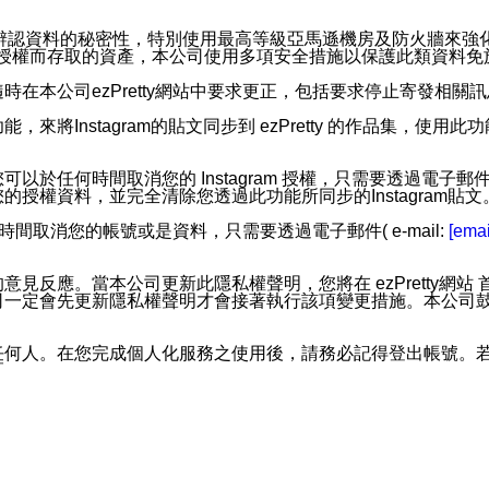
。
您個人辨認資料的秘密性，特別使用最高等級亞馬遜機房及防火牆來
失及未經授權而存取的資產，本公司使用多項安全措施以保護此類資料
在本公司ezPretty網站中要求更正，包括要求停止寄發相關
步功能，來將Instagram的貼文同步到 ezPretty 的作品集，使
步功能，您可以於任何時間取消您的 Instagram 授權，只需要
授權資料，並完全清除您透過此功能所同步的Instagram貼文
時間取消您的帳號或是資料，只需要透過電子郵件( e-mail:
[emai
應。當本公司更新此隱私權聲明，您將在 ezPretty網站 首頁
定會先更新隱私權聲明才會接著執行該項變更措施。本公司鼓勵您定
任何人。在您完成個人化服務之使用後，請務必記得登出帳號。
區。
並傳送或宣傳本網站各項服務之資料或電子郵件供您參考。您能
入本公司/本服務好友，您仍可接收到通知型訊息。
限，以廣告或其他目的的訊息皆不會被傳送。滿足以下三個條件