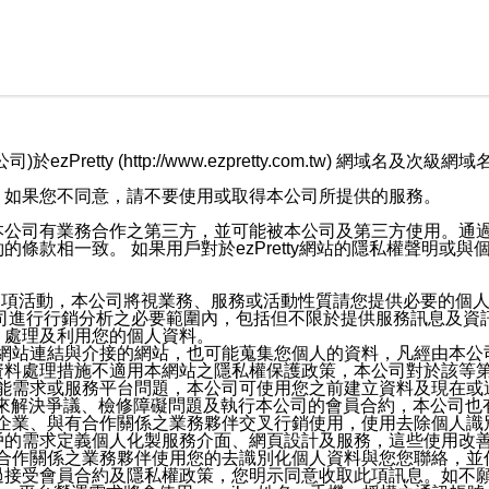
retty (http://www.ezpretty.com.tw) 網
，如果您不同意，請不要使用或取得本公司所提供的服務。
本公司有業務合作之第三方，並可能被本公司及第三方使用。通
條款相一致。 如果用戶對於ezPretty網站的隱私權聲明或
各項活動，本公司將視業務、服務或活動性質請您提供必要的個
公司進行行銷分析之必要範圍內，包括但不限於提供服務訊息及資
、處理及利用您的個人資料。
etty網站連結與介接的網站，也可能蒐集您個人的資料，凡經由
資料處理措施不適用本網站之隱私權保護政策，本公司對於該等
服務功能需求或服務平台問題，本公司可使用您之前建立資料及現在
，來解決爭議、檢修障礙問題及執行本公司的會員合約，本公司
關係企業、與有合作關係之業務夥伴交叉行銷使用，使用去除個人
戶的需求定義個人化製服務介面、網頁設計及服務，這些使用改
與有合作關係之業務夥伴使用您的去識別化個人資料與您您聯絡，
接受會員合約及隱私權政策，您明示同意收取此項訊息。如不願