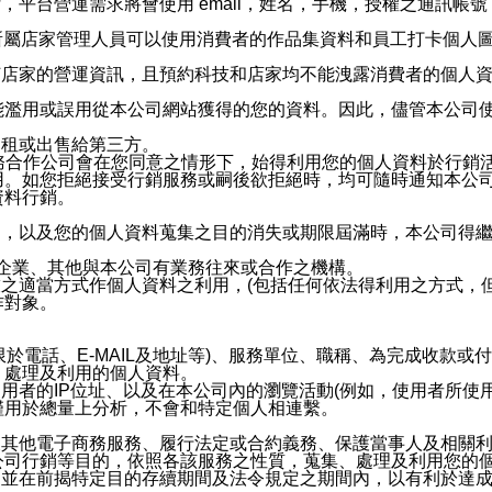
，平台營運需求將會使用 email，姓名，手機，授權之通訊
供所屬店家管理人員可以使用消費者的作品集資料和員工打卡個人圖像
何店家的營運資訊，且預約科技和店家均不能洩露消費者的個人
能濫用或誤用從本公司網站獲得的您的資料。因此，儘管本公司
出租或出售給第三方。
業務合作公司會在您同意之情形下，始得利用您的個人資料於行銷
用。如您拒絕接受行銷服務或嗣後欲拒絕時，均可隨時通知本公
資料行銷。
內，以及您的個人資料蒐集之目的消失或期限屆滿時，本公司得
係企業、其他與本公司有業務往來或合作之機構。
技之適當方式作個人資料之利用，(包括任何依法得利用之方式，
作對象。
限於電話、E-MAIL及地址等)、服務單位、職稱、為完成收款
、處理及利用的個人資料。
使用者的IP位址、以及在本公司內的瀏覽活動(例如，使用者所使
僅用於總量上分析，不會和特定個人相連繫。
及其他電子商務服務、履行法定或合約義務、保護當事人及相關
公司行銷等目的，依照各該服務之性質，蒐集、處理及利用您的
，並在前揭特定目的存續期間及法令規定之期間內，以有利於達成