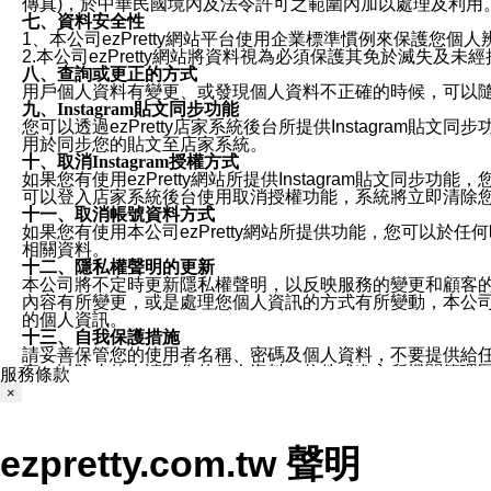
傳真)，於中華民國境內及法令許可之範圍內加以處理及利用
七、資料安全性
1、本公司ezPretty網站平台使用企業標準慣例來保護
2.本公司ezPretty網站將資料視為必須保護其免於滅
八、查詢或更正的方式
用戶個人資料有變更、或發現個人資料不正確的時候，可以隨時
九、Instagram貼文同步功能
您可以透過ezPretty店家系統後台所提供Instagram貼文同
用於同步您的貼文至店家系統。
十、取消Instagram授權方式
如果您有使用ezPretty網站所提供Instagram貼文同
可以登入店家系統後台使用取消授權功能，系統將立即清除您的
十一、取消帳號資料方式
如果您有使用本公司ezPretty網站所提供功能，您可以於任何
相關資料。
十二、隱私權聲明的更新
本公司將不定時更新隱私權聲明，以反映服務的變更和顧客的意見反
內容有所變更，或是處理您個人資訊的方式有所變動，本公司一
的個人資訊。
十三、自我保護措施
請妥善保管您的使用者名稱、密碼及個人資料，不要提供給
窗，以防止他人讀取您的個人資料、信件或進入所機關管理
服務條款
十四、傳送宣傳本站資訊或電子郵件之政策
×
您同意本公司網站，透過您所提供的郵件地址與您取得聯絡
停止接收這些資料或電子郵件。
十五、訊息通知
ezpretty.com.tw 聲明
本公司/本服務將以通知型訊息傳送重要訊息給您。即使未加
本公司/本服務傳送之通知型訊息以對您有效且重要的訊息為