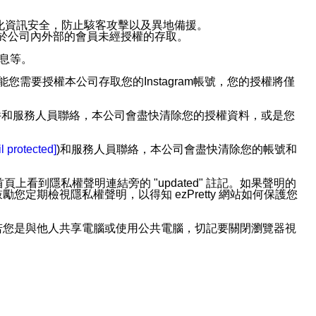
強化資訊安全，防止駭客攻擊以及異地備援。
免於公司內外部的會員未經授權的存取。
訊息等。
用此功能您需要授權本公司存取您的Instagram帳號，您的授權將僅
透過電子郵件和服務人員聯絡，本公司會盡快清除您的授權資料，或是您
。
l protected]
)和服務人員聯絡，本公司會盡快清除您的帳號和
上看到隱私權聲明連結旁的 "updated" 註記。如果聲明的
期檢視隱私權聲明，以得知 ezPretty 網站如何保護您
若您是與他人共享電腦或使用公共電腦，切記要關閉瀏覽器視
依照該資料或電子郵件所指示之方法、說明或功能連結，隨時
者，將可收到通知型訊息。