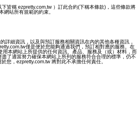
ezpretty.com.tw ）訂此合約(下稱本條款)，這些條款將
接受本網站所有規範的約束。
約店家的詳細資訊，以及與預訂服務相關資訊在內的其他各種資訊，
etty.com.tw僅是便於您能夠通過我們，預訂相對應的服務。在
對於因為使用本網站上所提供的任何資訊、產品、服務及（或）材料，而
m.tw 已經盡了適當努力確保本網站上所列的服務符合合理的標準，仍不
ezpretty.com.tw 將對此不承擔任何責任。
均應依誠實信用、平等互惠原則，共商解決之道。
力的法律責任。您理解使用本網站時及他人使用您的登錄資訊使用本