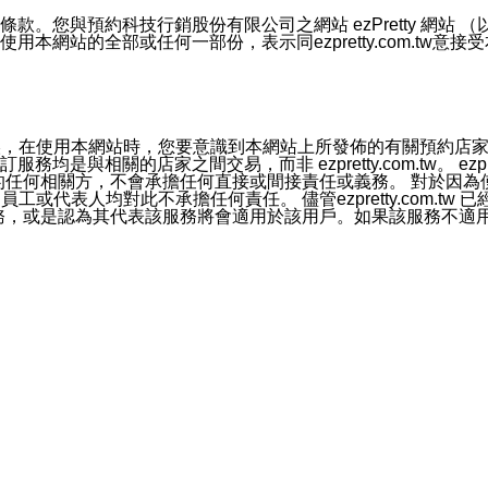
號碼比對相符。
息。
預約科技行銷股份有限公司之網站 ezPretty 網站 （以下皆稱 
網站的全部或任何一部份，表示同ezpretty.com.tw意
的資訊均無誤，在使用本網站時，您要意識到本網站上所發佈的有關預
官方帳號或認證官方帳號的通知型訊息。
相關的店家之間交易，而非 ezpretty.com.tw。 ezpr
屬於買賣行為的任何相關方，不會承擔任何直接或間接責任或義務。 
人員、員工或代表人均對此不承擔任何責任。 儘管ezpretty.co
薦的服務，或是認為其代表該服務將會適用於該用戶。如果該服務不適用於您，
有一部無效時，不影響其他條款之效力。 本條款如有未盡之處，雙方
的合法年齡。可以針對您在使用本網站時產生的任何責任，形成有約束