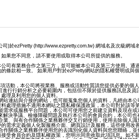
retty (http://www.ezpretty.com.tw) 網
，如果您不同意，請不要使用或取得本公司所提供的服務。
本公司有業務合作之第三方，並可能被本公司及第三方使用。通
條款相一致。 如果用戶對於ezPretty網站的隱私權聲明或
各項活動，本公司將視業務、服務或活動性質請您提供必要的個
公司進行行銷分析之必要範圍內，包括但不限於提供服務訊息及資
、處理及利用您的個人資料。
etty網站連結與介接的網站，也可能蒐集您個人的資料，凡經由
資料處理措施不適用本網站之隱私權保護政策，本公司對於該等
服務功能需求或服務平台問題，本公司可使用您之前建立資料及現在
，來解決爭議、檢修障礙問題及執行本公司的會員合約，本公司
關係企業、與有合作關係之業務夥伴交叉行銷使用，使用去除個人
戶的需求定義個人化製服務介面、網頁設計及服務，這些使用改
與有合作關係之業務夥伴使用您的去識別化個人資料與您您聯絡，
接受會員合約及隱私權政策，您明示同意收取此項訊息。如不願