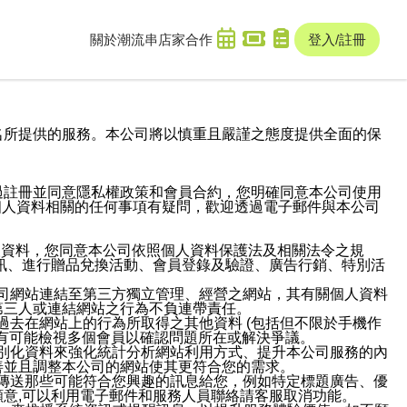
關於潮流串
店家合作
登入/註冊
域名及次級網域名所提供的服務。本公司將以慎重且嚴謹之態度提供全面的保
過註冊並同意隱私權政策和會員合約，您明確同意本公司使用
與個人資料相關的任何事項有疑問，歡迎透過電子郵件與本公司
人資料，您同意本公司依照個人資料保護法及相關法令之規
訊、進行贈品兌換活動、會員登錄及驗證、廣告行銷、特別活
本公司網站連結至第三方獨立管理、經營之網站，其有關個人資料
第三人或連結網站之行為不負連帶責任。
或過去在網站上的行為所取得之其他資料 (包括但不限於手機作
也有可能檢視多個會員以確認問題所在或解決爭議。
識別化資料來強化統計分析網站利用方式、提升本公司服務的內
善並且調整本公司的網站使其更符合您的需求。
並傳送那些可能符合您興趣的訊息給您，例如特定標題廣告、優
意,可以利用電子郵件和服務人員聯絡請客服取消功能。