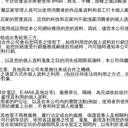
，平台營運需求將會使用 email，姓名，手機，授權之通訊
供所屬店家管理人員可以使用消費者的作品集資料和員工打卡個人圖像
何店家的營運資訊，且預約科技和店家均不能洩露消費者的個人
能濫用或誤用從本公司網站獲得的您的資料。因此，儘管本公司
出租或出售給第三方。
業務合作公司會在您同意之情形下，始得利用您的個人資料於行銷
用。如您拒絕接受行銷服務或嗣後欲拒絕時，均可隨時通知本公
資料行銷。
內，以及您的個人資料蒐集之目的消失或期限屆滿時，本公司得
係企業、其他與本公司有業務往來或合作之機構。
技之適當方式作個人資料之利用，(包括任何依法得利用之方式，
作對象。
限於電話、E-MAIL及地址等)、服務單位、職稱、為完成收款
、處理及利用的個人資料。
使用者的IP位址、以及在本公司內的瀏覽活動(例如，使用者所使
僅用於總量上分析，不會和特定個人相連繫。
及其他電子商務服務、履行法定或合約義務、保護當事人及相關
公司行銷等目的，依照各該服務之性質，蒐集、處理及利用您的
，並在前揭特定目的存續期間及法令規定之期間內，以有利於達成