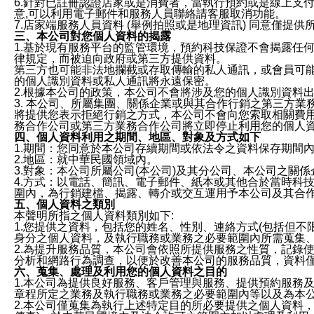
6.針對已註冊認證店家或是消費者，當執行預約或是線上支付
意,可以利用電子郵件和服務人員聯絡請客服取消功能。
7.店家端服務人員資料 (舉例拍照或是地理資訊) 同意僅提
三、本公司對您個人資料的揭露
1.基於現有服務平台的監管環境，預約科技保證不會揭露任
律規定，而被迫向政府或第三方提供資料。
第三方也可能非法地攔截或存取傳輸的私人通訊，或會員可
的個人識別資料或私人通訊將永遠保密。
2.根據本公司的政策，本公司不會將涉及您的個人識別資料
3. 本公司、所屬集團、關係企業或與其合作行銷之第三方
將提供您表示拒絕行銷之方式，本公司不會向您索取相關費
務合作公司或第三方業務合作公司將立即停止利用您的個人
四、個人資料利用之期間、地區、對象及方式如下
1.期間：您同意於本公司存續期間或依法令之資料保存期間
2.地區：就中華民國領域內。
3.對象：本公司所屬公司(本公司)及其分公司、本公司之關
4.方式：以電話、簡訊、電子郵件、紙本或其他合於當時科
圍內，為行銷建檔、揭露、轉介或交互運用予本公司及其合
五、個人資料之類別
本聲明所指之個人資料類別如下:
1.您提供之資料，包括您的姓名、性別、連絡方式(包括但不
身分之個人資料，及執行職務或業務之必要範圍內所需蒐集
2.為提升服務品質，本公司會依照所提供服務之性質，記錄
分析和網路行為調查，以便於改善本公司的服務品質，資料
六、蒐集、處理及利用您的個人資料之目的
1.本公司為提供良好服務、客戶管理與服務、提供預約服務
章程所定之業務及執行職務或業務之必要範圍內等以及為本
2.本公司僅蒐集為執行上述特定目的所必要提供之個人資料