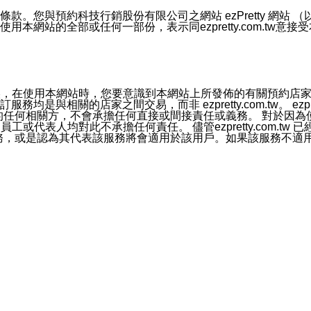
號碼比對相符。
息。
預約科技行銷股份有限公司之網站 ezPretty 網站 （以下皆稱 
網站的全部或任何一部份，表示同ezpretty.com.tw意
的資訊均無誤，在使用本網站時，您要意識到本網站上所發佈的有關預
官方帳號或認證官方帳號的通知型訊息。
相關的店家之間交易，而非 ezpretty.com.tw。 ezpr
屬於買賣行為的任何相關方，不會承擔任何直接或間接責任或義務。 
人員、員工或代表人均對此不承擔任何責任。 儘管ezpretty.co
薦的服務，或是認為其代表該服務將會適用於該用戶。如果該服務不適用於您，
有一部無效時，不影響其他條款之效力。 本條款如有未盡之處，雙方
的合法年齡。可以針對您在使用本網站時產生的任何責任，形成有約束