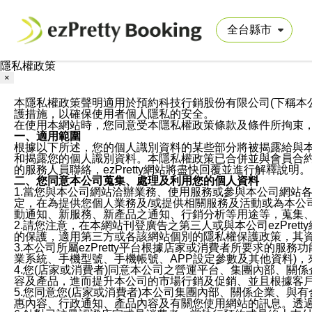
隱私權政策
×
本隱私權政策聲明適用於預約科技行銷股份有限公司(下稱本公司)於ezP
護措施，以確保使用者個人隱私的安全。
在使用本網站時，您同意受本隱私權政策條款及條件所拘束
一、適用範圍
根據以下所述，您的個人識別資料的某些部分將被揭露給與
和揭露您的個人識別資料。本隱私權政策已合併並與會員合約的
的服務人員聯絡，ezPretty網站將盡快回覆並進行解釋說明。
二、您同意本公司蒐集、處理及利用您的個人資料
1.當您與本公司網站洽辦業務、使用服務或參與本公司網站
定，在為提供您個人業務及/或提供相關服務及活動或為本
動通知、新服務、新產品之通知、行銷分析等用途等，蒐集
2.請您注意，在本網站刊登廣告之第三人或與本公司ezPr
的保護，適用第三方或各該網站個別的隱私權保護政策，其
3.本公司所屬ezPretty平台根據店家或消費者所要求的
業系統、手機型號、手機帳號、APP設定參數及其他資料)
4.您(店家或消費者)同意本公司之營運平台、集團內部、
容及產品，進而提升本公司的市場行銷及促銷、並且根據客
5.您同意您(店家或消費者)本公司集團內部、關係企業、
惠內容、行政通知、產品內容及有關您使用網站的訊息。透過