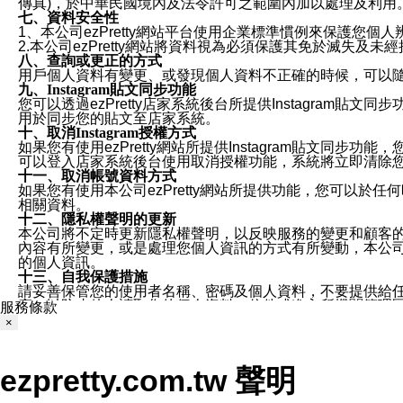
傳真)，於中華民國境內及法令許可之範圍內加以處理及利用
七、資料安全性
1、本公司ezPretty網站平台使用企業標準慣例來保護
2.本公司ezPretty網站將資料視為必須保護其免於滅
八、查詢或更正的方式
用戶個人資料有變更、或發現個人資料不正確的時候，可以隨時
九、Instagram貼文同步功能
您可以透過ezPretty店家系統後台所提供Instagram貼文同
用於同步您的貼文至店家系統。
十、取消Instagram授權方式
如果您有使用ezPretty網站所提供Instagram貼文同
可以登入店家系統後台使用取消授權功能，系統將立即清除您的
十一、取消帳號資料方式
如果您有使用本公司ezPretty網站所提供功能，您可以於任何
相關資料。
十二、隱私權聲明的更新
本公司將不定時更新隱私權聲明，以反映服務的變更和顧客的意見反
內容有所變更，或是處理您個人資訊的方式有所變動，本公司一
的個人資訊。
十三、自我保護措施
請妥善保管您的使用者名稱、密碼及個人資料，不要提供給
窗，以防止他人讀取您的個人資料、信件或進入所機關管理
服務條款
十四、傳送宣傳本站資訊或電子郵件之政策
×
您同意本公司網站，透過您所提供的郵件地址與您取得聯絡
停止接收這些資料或電子郵件。
十五、訊息通知
ezpretty.com.tw 聲明
本公司/本服務將以通知型訊息傳送重要訊息給您。即使未加
本公司/本服務傳送之通知型訊息以對您有效且重要的訊息為