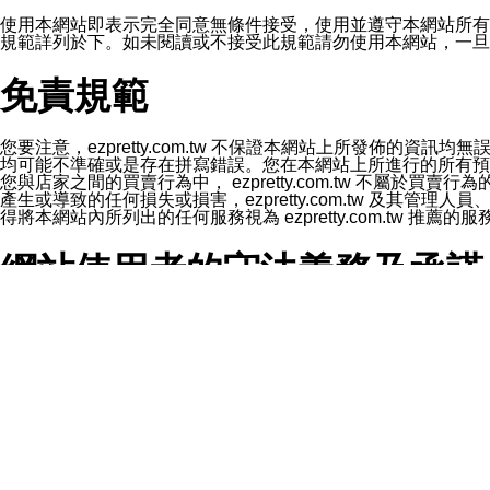
1.LINE 帳號設定的電話號碼與本公司/本服務所傳來的電話
2.該 LINE 帳號已在 LINE APP 設定中，同意接收通知型訊
使用本網站即表示完全同意無條件接受，使用並遵守本網站所有條款。您與
3.LINE 帳號未封鎖傳送訊息之 LINE 官方帳號。
規範詳列於下。如未閱讀或不接受此規範請勿使用本網站，一旦使用本
欲變更通知型訊息的設定，操作如下：
1.點選「主頁」＞「設定」
免責規範
2.點選「隱私設定」
3.點選「提供使用資料」
4.點選「LINE通知型訊息」
5.開關「接收LINE通知型訊息」
您要注意，ezpretty.com.tw 不保證本網站上所發佈
❗️關閉「接收通知型訊息」後，將不會接收到來自任何企業
均可能不準確或是存在拼寫錯誤。您在本網站上所進行的所有預訂服務均是與
您與店家之間的買賣行為中， ezpretty.com.tw 不
產生或導致的任何損失或損害，ezpretty.com.tw 及其管理
得將本網站內所列出的任何服務視為 ezpretty.com.tw 推
網站使用者的守法義務及承諾
本條款構成您與 ezPretty 間之有效契約。 本條款中如
年齡和責任
你向 ezpretty.com.tw您確認您已經達到使用本網站
網站時所產生的交易責任。