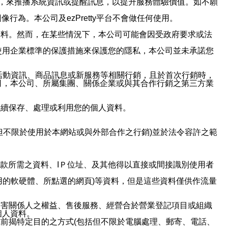
帳號，來推播系統資訊或提醒訊息，以提升服務體驗價值。如不願
行為。本公司及ezPretty平台不會做任何使用。
資料。然而，在某些情況下，本公司可能會因受政府要求或法
使用企業標準的保護措施來保護您的隱私，本公司並未承諾您
活動資訊、商品訊息或新服務等相關行銷，且於首次行銷時，
司，本公司、所屬集團、關係企業或與其合作行銷之第三方業
繼續保存、處理或利用您的個人資料。
但不限於使用於本網站或與外部合作之行銷)並於法令容許之範
或付款所需之資料、IＰ位址、及其他得以直接或間接識別使用者
用的軟硬體、所點選的網頁)等資料，但是這些資料僅供作流量
利害關係人之權益、售後服務、經營合於營業登記項目或組織
個人資料。
前揭特定目的之方式(包括但不限於電腦處理、郵寄、電話、