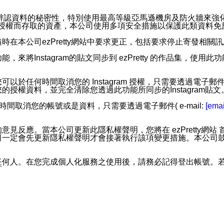
。
您個人辨認資料的秘密性，特別使用最高等級亞馬遜機房及防火牆來
失及未經授權而存取的資產，本公司使用多項安全措施以保護此類資料
在本公司ezPretty網站中要求更正，包括要求停止寄發相關
步功能，來將Instagram的貼文同步到 ezPretty 的作品集，使
步功能，您可以於任何時間取消您的 Instagram 授權，只需要
授權資料，並完全清除您透過此功能所同步的Instagram貼文
時間取消您的帳號或是資料，只需要透過電子郵件( e-mail:
[emai
應。當本公司更新此隱私權聲明，您將在 ezPretty網站 首頁
定會先更新隱私權聲明才會接著執行該項變更措施。本公司鼓勵您定
任何人。在您完成個人化服務之使用後，請務必記得登出帳號。
區。
並傳送或宣傳本網站各項服務之資料或電子郵件供您參考。您能
入本公司/本服務好友，您仍可接收到通知型訊息。
限，以廣告或其他目的的訊息皆不會被傳送。滿足以下三個條件