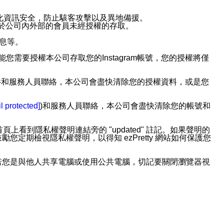
強化資訊安全，防止駭客攻擊以及異地備援。
免於公司內外部的會員未經授權的存取。
訊息等。
用此功能您需要授權本公司存取您的Instagram帳號，您的授權將僅
透過電子郵件和服務人員聯絡，本公司會盡快清除您的授權資料，或是您
。
l protected]
)和服務人員聯絡，本公司會盡快清除您的帳號和
上看到隱私權聲明連結旁的 "updated" 註記。如果聲明的
期檢視隱私權聲明，以得知 ezPretty 網站如何保護您
若您是與他人共享電腦或使用公共電腦，切記要關閉瀏覽器視
依照該資料或電子郵件所指示之方法、說明或功能連結，隨時
者，將可收到通知型訊息。