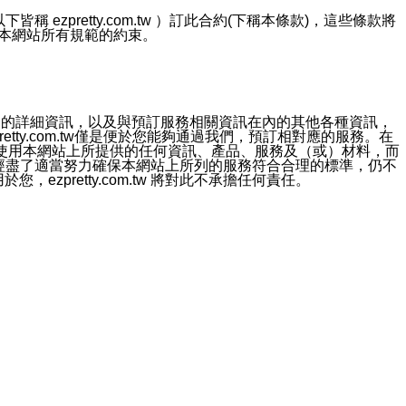
ezpretty.com.tw ）訂此合約(下稱本條款)，這些條款將
接受本網站所有規範的約束。
約店家的詳細資訊，以及與預訂服務相關資訊在內的其他各種資訊，
etty.com.tw僅是便於您能夠通過我們，預訂相對應的服務。在
對於因為使用本網站上所提供的任何資訊、產品、服務及（或）材料，而
m.tw 已經盡了適當努力確保本網站上所列的服務符合合理的標準，仍不
ezpretty.com.tw 將對此不承擔任何責任。
均應依誠實信用、平等互惠原則，共商解決之道。
力的法律責任。您理解使用本網站時及他人使用您的登錄資訊使用本