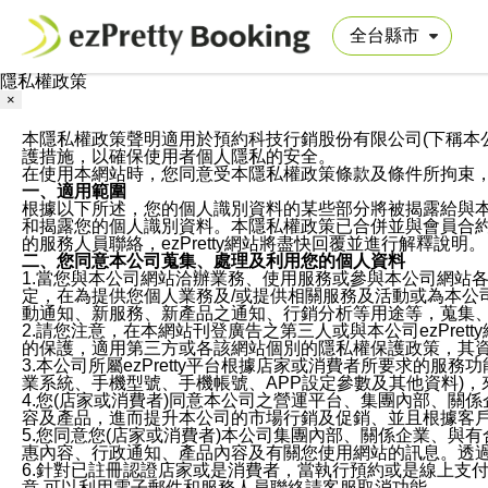
隱私權政策
×
本隱私權政策聲明適用於預約科技行銷股份有限公司(下稱本公司)於ezP
護措施，以確保使用者個人隱私的安全。
在使用本網站時，您同意受本隱私權政策條款及條件所拘束
一、適用範圍
根據以下所述，您的個人識別資料的某些部分將被揭露給與
和揭露您的個人識別資料。本隱私權政策已合併並與會員合約的
的服務人員聯絡，ezPretty網站將盡快回覆並進行解釋說明。
二、您同意本公司蒐集、處理及利用您的個人資料
1.當您與本公司網站洽辦業務、使用服務或參與本公司網站
定，在為提供您個人業務及/或提供相關服務及活動或為本
動通知、新服務、新產品之通知、行銷分析等用途等，蒐集
2.請您注意，在本網站刊登廣告之第三人或與本公司ezPr
的保護，適用第三方或各該網站個別的隱私權保護政策，其
3.本公司所屬ezPretty平台根據店家或消費者所要求的
業系統、手機型號、手機帳號、APP設定參數及其他資料)
4.您(店家或消費者)同意本公司之營運平台、集團內部、
容及產品，進而提升本公司的市場行銷及促銷、並且根據客
5.您同意您(店家或消費者)本公司集團內部、關係企業、
惠內容、行政通知、產品內容及有關您使用網站的訊息。透過
6.針對已註冊認證店家或是消費者，當執行預約或是線上支付
意,可以利用電子郵件和服務人員聯絡請客服取消功能。