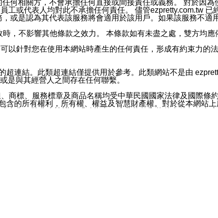
屬於買賣行為的任何相關方，不會承擔任何直接或間接責任或義務。 
人員、員工或代表人均對此不承擔任何責任。 儘管ezpretty.co
薦的服務，或是認為其代表該服務將會適用於該用戶。如果該服務不適用於您，
有一部無效時，不影響其他條款之效力。 本條款如有未盡之處，雙方
的合法年齡。可以針對您在使用本網站時產生的任何責任，形成有約束
官方帳號或認證官方帳號的通知型訊息。
網站的超連結。此類超連結僅提供用於參考。此類網站不是由 ezpret
或是與其經營人之間存在任何聯繫。
鈕、商標、服務標章及商品名稱均受中華民國國家法律及國際條
這些素材中所包含的所有權利，所有權、權益及智慧財產權。對於從本
或出售。除非本協議中明確指出，這些條款和條件中的任何內容
或任何協力廠商的業主權益中規定的任何權利的推斷結果。 如有任何人
其分公司、所屬機構、管理人員、代理人及其他合作夥伴和員工遭受的
構、管理人員、代理人及其他合作夥伴和員工不受損失。
依賴本網站上所提供的資訊、產品、服務或素材或通過使用本網
etty.com.tw提供電信及網路服務的提供商不會因您使用或不能使
etty.com.tw 不聲明、保證或承諾本網站或支持該網站的
影響本網站任何部分正常運行，且超出ezpretty.com.t
com.tw 不承擔任何責任。 在適用法律許可的最大範圍內，所
諾，其中包括但不僅限於其精確性、完整性或適銷性、品質或適用於特
些條款或是這些條款相關的權利。這些條款中使用的標題僅為了
款之內容及本網站上內容而不另行通知，同時，不對您、其他任何用戶