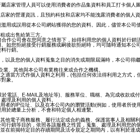
供所屬店家管理人員可以使用消費者的作品集資料和員工打卡個人圖像
何店家的營運資訊，且預約科技和店家均不能洩露消費者的個人
能濫用或誤用從本公司網站獲得的您的資料。因此，儘管本公司
出租或出售給第三方。
業務合作公司會在您同意之情形下，始得利用您的個人資料於行銷
用。如您拒絕接受行銷服務或嗣後欲拒絕時，均可隨時通知本公
資料行銷。
內，以及您的個人資料蒐集之目的消失或期限屆滿時，本公司得
係企業、其他與本公司有業務往來或合作之機構。
技之適當方式作個人資料之利用，(包括任何依法得利用之方式，
作對象。
限於電話、E-MAIL及地址等)、服務單位、職稱、為完成收款
、處理及利用的個人資料。
使用者的IP位址、以及在本公司內的瀏覽活動(例如，使用者所使
僅用於總量上分析，不會和特定個人相連繫。
及其他電子商務服務、履行法定或合約義務、保護當事人及相關
公司行銷等目的，依照各該服務之性質，蒐集、處理及利用您的
，並在前揭特定目的存續期間及法令規定之期間內，以有利於達成
。