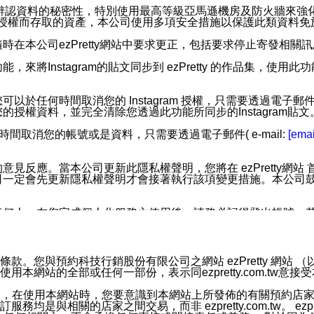
您個人辨認資料的秘密性，特別使用最高等級亞馬遜機房及防火牆來
失及未經授權而存取的資產，本公司使用多項安全措施以保護此類資料
在本公司ezPretty網站中要求更正，包括要求停止寄發相關
步功能，來將Instagram的貼文同步到 ezPretty 的作品集，使
步功能，您可以於任何時間取消您的 Instagram 授權，只需要
授權資料，並完全清除您透過此功能所同步的Instagram貼文
時間取消您的帳號或是資料，只需要透過電子郵件( e-mail:
[emai
應。當本公司更新此隱私權聲明，您將在 ezPretty網站 首頁
定會先更新隱私權聲明才會接著執行該項變更措施。本公司鼓勵您定
任何人。在您完成個人化服務之使用後，請務必記得登出帳號。
區。
並傳送或宣傳本網站各項服務之資料或電子郵件供您參考。您能
預約科技行銷股份有限公司之網站 ezPretty 網站 （以下皆稱 
網站的全部或任何一部份，表示同ezpretty.com.tw意
入本公司/本服務好友，您仍可接收到通知型訊息。
限，以廣告或其他目的的訊息皆不會被傳送。滿足以下三個條件
的資訊均無誤，在使用本網站時，您要意識到本網站上所發佈的有關預
號碼比對相符。
相關的店家之間交易，而非 ezpretty.com.tw。 ezpr
息。