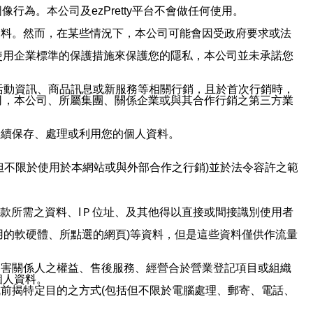
行為。本公司及ezPretty平台不會做任何使用。
資料。然而，在某些情況下，本公司可能會因受政府要求或法
使用企業標準的保護措施來保護您的隱私，本公司並未承諾您
活動資訊、商品訊息或新服務等相關行銷，且於首次行銷時，
司，本公司、所屬集團、關係企業或與其合作行銷之第三方業
繼續保存、處理或利用您的個人資料。
但不限於使用於本網站或與外部合作之行銷)並於法令容許之範
或付款所需之資料、IＰ位址、及其他得以直接或間接識別使用者
用的軟硬體、所點選的網頁)等資料，但是這些資料僅供作流量
利害關係人之權益、售後服務、經營合於營業登記項目或組織
個人資料。
前揭特定目的之方式(包括但不限於電腦處理、郵寄、電話、