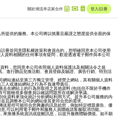
關於潮流串
店家合作
登入/註冊
域名及次級網域名所提供的服務。本公司將以慎重且嚴謹之態度提供全面的保
過註冊並同意隱私權政策和會員合約，您明確同意本公司使用
與個人資料相關的任何事項有疑問，歡迎透過電子郵件與本公司
人資料，您同意本公司依照個人資料保護法及相關法令之規
訊、進行贈品兌換活動、會員登錄及驗證、廣告行銷、特別活
本公司網站連結至第三方獨立管理、經營之網站，其有關個人資料
第三人或連結網站之行為不負連帶責任。
或過去在網站上的行為所取得之其他資料 (包括但不限於手機作
也有可能檢視多個會員以確認問題所在或解決爭議。
識別化資料來強化統計分析網站利用方式、提升本公司服務的內
善並且調整本公司的網站使其更符合您的需求。
並傳送那些可能符合您興趣的訊息給您，例如特定標題廣告、優
意,可以利用電子郵件和服務人員聯絡請客服取消功能。
帳號，來推播系統資訊或提醒訊息，以提升服務體驗價值。如不願