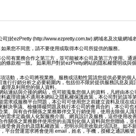
retty (http://www.ezpretty.com.tw) 網
，如果您不同意，請不要使用或取得本公司所提供的服務。
本公司有業務合作之第三方，並可能被本公司及第三方使用。通
條款相一致。 如果用戶對於ezPretty網站的隱私權聲明或
各項活動，本公司將視業務、服務或活動性質請您提供必要的個
公司進行行銷分析之必要範圍內，包括但不限於提供服務訊息及資
、處理及利用您的個人資料。
etty網站連結與介接的網站，也可能蒐集您個人的資料，凡經由
資料處理措施不適用本網站之隱私權保護政策，本公司對於該等
服務功能需求或服務平台問題，本公司可使用您之前建立資料及現在
，來解決爭議、檢修障礙問題及執行本公司的會員合約，本公司
關係企業、與有合作關係之業務夥伴交叉行銷使用，使用去除個人
戶的需求定義個人化製服務介面、網頁設計及服務，這些使用改
與有合作關係之業務夥伴使用您的去識別化個人資料與您您聯絡，
接受會員合約及隱私權政策，您明示同意收取此項訊息。如不願
，平台營運需求將會使用 email，姓名，手機，授權之通訊