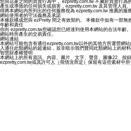
您與店家之間的買賣行為中， ezpretty.com.tw 不
3.LINE 帳號未封鎖傳送訊息之 LINE 官方帳號。
產生或導致的任何損失或損害，ezpretty.com.tw 及其管理
欲變更通知型訊息的設定，操作如下：
得將本網站內所列出的任何服務視為 ezpretty.com.tw 推
1.點選「主頁」＞「設定」
網站使用者的守法義務及承諾
2.點選「隱私設定」
本條款構成您與 ezPretty 間之有效契約。 本條款中如
3.點選「提供使用資料」
年齡和責任
4.點選「LINE通知型訊息」
你向 ezpretty.com.tw您確認您已經達到使用本網站
5.開關「接收LINE通知型訊息」
網站時所產生的交易責任。
❗️關閉「接收通知型訊息」後，將不會接收到來自任何企業
網站連結
本網站可能包含有通往ezpretty.com.tw以外的其他方所運營
入通往此類網站的超連結，並非暗示我們贊同此類網站上的材料
智慧財產權聲明
本網站上的所有資訊、內容、圖片、文字、聲音、圖像22、按
ezpretty.com.tw或其許可人（視情況而定）保留有
改、拷貝、傳播、發送、顯示、執行、複製、發佈、模仿、轉發
法或其他智慧財產權或 ezpretty.com.tw、其許可人
賠償
您同意因您使用本網站，而導致 ezpretty.com.tw、
您承擔賠償並保證 ezpretty.com.tw、其分公司、所屬機
免責聲明
您對本網站的所有使用均由您自擔風險。 因下載使用、參考或
己承擔全部責任。您同意 ezpretty.com.tw 及向ezpr
全部的索賠權利，無論是基於合約、侵權行為或其他依據。 ezpr
那些可損害或影響本網站管理、安全性、公正性和完整性，或是損害或
漏、中斷、刪除、缺陷、延遲或任何事件或事故，ezpretty.
其中包括但不僅限於有關本網站上服務、資訊及（或）聲明的保證或承
時間內對任一條款或多條條款的強制實施，不得將此視為放棄這
法律效應。 ezpretty.com.tw有權隨時變更本使用條