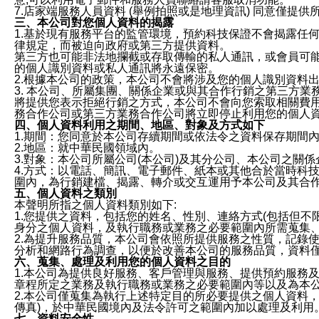
7.店家端服務人員資料 (舉例拍照或是地理資訊) 同意僅提
三、本公司對您個人資料的揭露
1.基於現有服務平台的監管環境，預約科技保證不會揭露任
律規定，而被迫向政府或第三方提供資料。
第三方也可能非法地攔截或存取傳輸的私人通訊，或會員可
的個人識別資料或私人通訊將永遠保密。
2.根據本公司的政策，本公司不會將涉及您的個人識別資料
3. 本公司、所屬集團、關係企業或與其合作行銷之第三方
將提供您表示拒絕行銷之方式，本公司不會向您索取相關費
務合作公司或第三方業務合作公司將立即停止利用您的個人
四、個人資料利用之期間、地區、對象及方式如下
1.期間：您同意於本公司存續期間或依法令之資料保存期間
2.地區：就中華民國領域內。
3.對象：本公司所屬公司(本公司)及其分公司、本公司之關
4.方式：以電話、簡訊、電子郵件、紙本或其他合於當時科
圍內，為行銷建檔、揭露、轉介或交互運用予本公司及其合
五、個人資料之類別
本聲明所指之個人資料類別如下:
1.您提供之資料，包括您的姓名、性別、連絡方式(包括但不
身分之個人資料，及執行職務或業務之必要範圍內所需蒐集
2.為提升服務品質，本公司會依照所提供服務之性質，記錄
分析和網路行為調查，以便於改善本公司的服務品質，資料
六、蒐集、處理及利用您的個人資料之目的
1.本公司為提供良好服務、客戶管理與服務、提供預約服務
章程所定之業務及執行職務或業務之必要範圍內等以及為本
2.本公司僅蒐集為執行上述特定目的所必要提供之個人資料
傳真)，於中華民國境內及法令許可之範圍內加以處理及利用
七、資料安全性