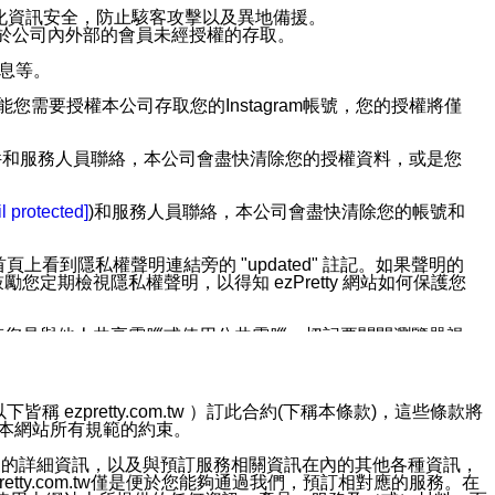
強化資訊安全，防止駭客攻擊以及異地備援。
免於公司內外部的會員未經授權的存取。
訊息等。
用此功能您需要授權本公司存取您的Instagram帳號，您的授權將僅
透過電子郵件和服務人員聯絡，本公司會盡快清除您的授權資料，或是您
。
l protected]
)和服務人員聯絡，本公司會盡快清除您的帳號和
上看到隱私權聲明連結旁的 "updated" 註記。如果聲明的
期檢視隱私權聲明，以得知 ezPretty 網站如何保護您
若您是與他人共享電腦或使用公共電腦，切記要關閉瀏覽器視
依照該資料或電子郵件所指示之方法、說明或功能連結，隨時
ezpretty.com.tw ）訂此合約(下稱本條款)，這些條款將
接受本網站所有規範的約束。
者，將可收到通知型訊息。
約店家的詳細資訊，以及與預訂服務相關資訊在內的其他各種資訊，
etty.com.tw僅是便於您能夠通過我們，預訂相對應的服務。在