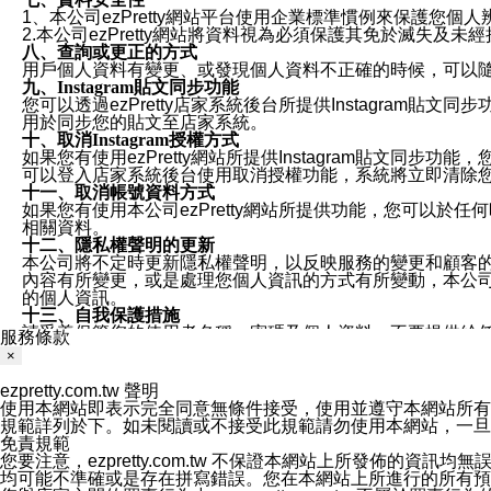
1、本公司ezPretty網站平台使用企業標準慣例來保護
2.本公司ezPretty網站將資料視為必須保護其免於滅
八、查詢或更正的方式
用戶個人資料有變更、或發現個人資料不正確的時候，可以隨時
九、Instagram貼文同步功能
您可以透過ezPretty店家系統後台所提供Instagram貼文同
用於同步您的貼文至店家系統。
十、取消Instagram授權方式
如果您有使用ezPretty網站所提供Instagram貼文同
可以登入店家系統後台使用取消授權功能，系統將立即清除您的
十一、取消帳號資料方式
如果您有使用本公司ezPretty網站所提供功能，您可以於任何
相關資料。
十二、隱私權聲明的更新
本公司將不定時更新隱私權聲明，以反映服務的變更和顧客的意見反
內容有所變更，或是處理您個人資訊的方式有所變動，本公司一
的個人資訊。
十三、自我保護措施
請妥善保管您的使用者名稱、密碼及個人資料，不要提供給
服務條款
窗，以防止他人讀取您的個人資料、信件或進入所機關管理
×
十四、傳送宣傳本站資訊或電子郵件之政策
您同意本公司網站，透過您所提供的郵件地址與您取得聯絡
ezpretty.com.tw 聲明
停止接收這些資料或電子郵件。
使用本網站即表示完全同意無條件接受，使用並遵守本網站所有條款。您與
十五、訊息通知
規範詳列於下。如未閱讀或不接受此規範請勿使用本網站，一旦使用本
本公司/本服務將以通知型訊息傳送重要訊息給您。即使未加
免責規範
本公司/本服務傳送之通知型訊息以對您有效且重要的訊息為
您要注意，ezpretty.com.tw 不保證本網站上所發佈
1.LINE 帳號設定的電話號碼與本公司/本服務所傳來的電話
均可能不準確或是存在拼寫錯誤。您在本網站上所進行的所有預訂服務均是與
2.該 LINE 帳號已在 LINE APP 設定中，同意接收通知型訊