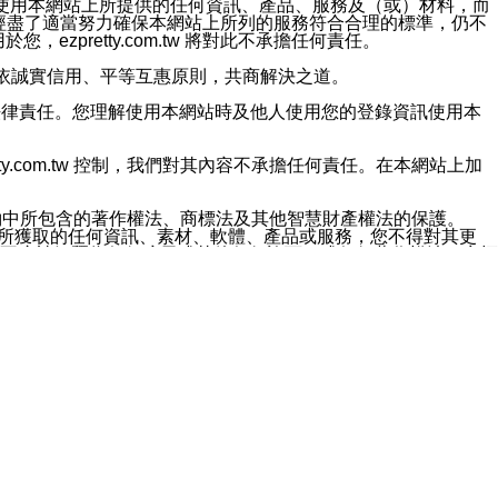
對於因為使用本網站上所提供的任何資訊、產品、服務及（或）材料，而
m.tw 已經盡了適當努力確保本網站上所列的服務符合合理的標準，仍不
ezpretty.com.tw 將對此不承擔任何責任。
均應依誠實信用、平等互惠原則，共商解決之道。
力的法律責任。您理解使用本網站時及他人使用您的登錄資訊使用本
ty.com.tw 控制，我們對其內容不承擔任何責任。在本網站上加
約中所包含的著作權法、商標法及其他智慧財產權法的保護。
網站上所獲取的任何資訊、素材、軟體、產品或服務，您不得對其更
不應被解釋為任何暗示或其他任何許可，或任何著作權法、商標
違反此規定，我們將追究其法律責任。
任何損失、責任及協力廠商的任何索賠或要求（包括律師費），將由
站而獲取到的資訊，而導致您遭受的任何風險或損失，將由您自
用本網站而造成的任何損失負責，同時，您會在此放棄有關此損失的所有及
伺服器不會發生缺陷，其中包括但不僅限於病毒或其他有害元素。對於
w 控制範圍的任何病毒感染、BUG、篡改、技術故障、錯誤、遺
有明示、暗示或法定及其他聲明、保證和條款均予以最大限度的排除，
定目的等。 ezpretty.com.tw 不能持續或在某階段
方便目的，其不應影響這些條款的範圍或意義，或是產生其他的
或任何協力廠商承擔任何責任。 在每次訪問網站時，您應檢查一下這