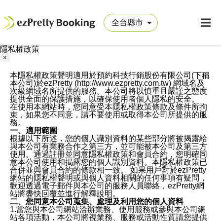
隱私權政策
×
本隱私權政策聲明適用於預約科技行銷股份有限公司(下稱
本公司)於ezPretty (http://www.ezpretty.com.tw) 網域名及
次級網域名所提供的服務。本公司將以慎重且嚴謹之態度
提供全面的保護措施，以確保使用者個人隱私的安全。
在使用本網站時，您同意受本隱私權政策條款及條件所拘
束，如果您不同意，請不要使用或取得本公司所提供的服
務。
一、適用範圍
根據以下所述，您的個人識別資料的某些部分將被揭露給
與本公司有業務合作之第三方，並可能被本公司及第三方
使用。通過註冊並同意隱私權政策和會員合約，您明確同
意本公司使用和揭露您的個人識別資料。本隱私權政策已
合併並與會員合約的條款相一致。 如果用戶對於ezPretty
網站的隱私權聲明或與個人資料相關的任何事項有疑問，
歡迎透過電子郵件與本公司的服務人員聯絡，ezPretty網
站將盡快回覆並進行解釋說明。
二、您同意本公司蒐集、處理及利用您的個人資料
1.當您與本公司網站洽辦業務、使用服務或參與本公司網
站各項活動，本公司將視業務、服務或活動性質請您提供