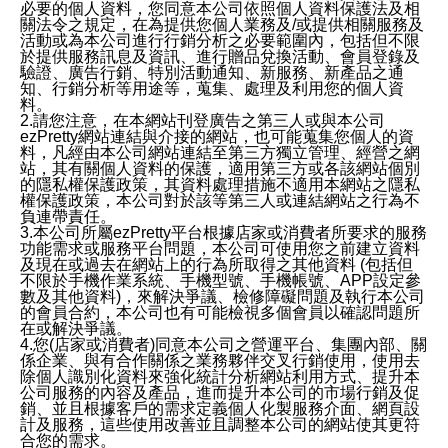
必要的個人資料，您同意本公司依照個人資料保護法及相
關法令之規定，在為提供您個人業務及/或提供相關服務及
活動或為本公司進行行銷分析之必要範圍內，包括但不限
於提供服務訊息及資訊、進行贈品兌換活動、會員登錄及
驗證、廣告行銷、特別活動通知、新服務、新產品之通
知、行銷分析等用途等，蒐集、處理及利用您的個人資
料。
2.請您注意，在本網站刊登廣告之第三人或與本公司
ezPretty網站連結與介接的網站，也可能蒐集您個人的資
料，凡經由本公司網站連結至第三方獨立管理、經營之網
站，其有關個人資料的保護，適用第三方或各該網站個別
的隱私權保護政策，其資料處理措施不適用本網站之隱私
權保護政策，本公司對於該等第三人或連結網站之行為不
負連帶責任。
3.本公司所屬ezPretty平台根據店家或消費者所要求的服務
功能需求或服務平台問題，本公司可使用您之前建立資料
及現在或過去在網站上的行為所取得之其他資料 (包括但
不限於手機作業系統、手機型號、手機帳號、APP設定參
數及其他資料)，來解決爭議、檢修障礙問題及執行本公司
的會員合約，本公司也有可能檢視多個會員以確認問題所
在或解決爭議。
4.您(店家或消費者)同意本公司之營運平台、集團內部、關
係企業、與有合作關係之業務夥伴交叉行銷使用，使用去
除個人識別化資料來強化統計分析網站利用方式、提升本
公司服務的內容及產品，進而提升本公司的市場行銷及促
銷、並且根據客戶的需求定義個人化製服務介面、網頁設
計及服務，這些使用改善並且調整本公司的網站使其更符
合您的需求。