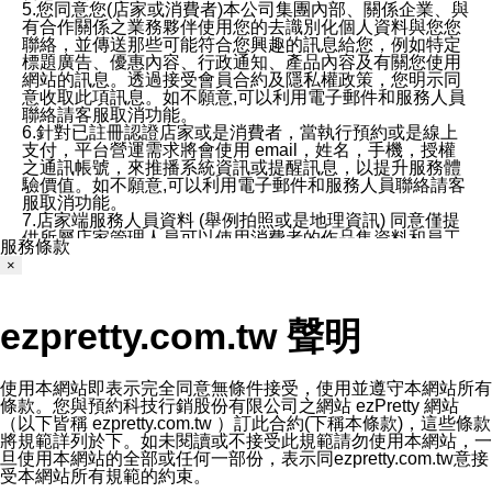
5.您同意您(店家或消費者)本公司集團內部、關係企業、與
有合作關係之業務夥伴使用您的去識別化個人資料與您您
聯絡，並傳送那些可能符合您興趣的訊息給您，例如特定
標題廣告、優惠內容、行政通知、產品內容及有關您使用
網站的訊息。透過接受會員合約及隱私權政策，您明示同
意收取此項訊息。如不願意,可以利用電子郵件和服務人員
聯絡請客服取消功能。
6.針對已註冊認證店家或是消費者，當執行預約或是線上
支付，平台營運需求將會使用 email，姓名，手機，授權
之通訊帳號，來推播系統資訊或提醒訊息，以提升服務體
驗價值。如不願意,可以利用電子郵件和服務人員聯絡請客
服取消功能。
7.店家端服務人員資料 (舉例拍照或是地理資訊) 同意僅提
供所屬店家管理人員可以使用消費者的作品集資料和員工
服務條款
打卡個人圖像行為。本公司及ezPretty平台不會做任何使
×
用。
三、本公司對您個人資料的揭露
1.基於現有服務平台的監管環境，預約科技保證不會揭露
ezpretty.com.tw 聲明
任何店家的營運資訊，且預約科技和店家均不能洩露消費
者的個人資料。然而，在某些情況下，本公司可能會因受
政府要求或法律規定，而被迫向政府或第三方提供資料。
第三方也可能非法地攔截或存取傳輸的私人通訊，或會員
使用本網站即表示完全同意無條件接受，使用並遵守本網站所有
可能濫用或誤用從本公司網站獲得的您的資料。因此，儘
條款。您與預約科技行銷股份有限公司之網站 ezPretty 網站
管本公司使用企業標準的保護措施來保護您的隱私，本公
（以下皆稱 ezpretty.com.tw ）訂此合約(下稱本條款)，這些條款
司並未承諾您的個人識別資料或私人通訊將永遠保密。
將規範詳列於下。如未閱讀或不接受此規範請勿使用本網站，一
2.根據本公司的政策，本公司不會將涉及您的個人識別資
旦使用本網站的全部或任何一部份，表示同ezpretty.com.tw意接
料出租或出售給第三方。
受本網站所有規範的約束。
3. 本公司、所屬集團、關係企業或與其合作行銷之第三方