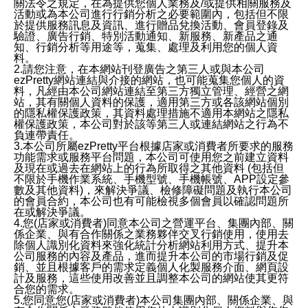
關法令之規定，在為提供您個人業務及/或提供相關服務及
活動或為本公司進行行銷分析之必要範圍內，包括但不限
於提供服務訊息及資訊、進行贈品兌換活動、會員登錄及
驗證、廣告行銷、特別活動通知、新服務、新產品之通
知、行銷分析等用途等，蒐集、處理及利用您的個人資
料。
2.請您注意，在本網站刊登廣告之第三人或與本公司
ezPretty網站連結與介接的網站，也可能蒐集您個人的資
料，凡經由本公司網站連結至第三方獨立管理、經營之網
站，其有關個人資料的保護，適用第三方或各該網站個別
的隱私權保護政策，其資料處理措施不適用本網站之隱私
權保護政策，本公司對於該等第三人或連結網站之行為不
負連帶責任。
3.本公司所屬ezPretty平台根據店家或消費者所要求的服務
功能需求或服務平台問題，本公司可使用您之前建立資料
及現在或過去在網站上的行為所取得之其他資料 (包括但
不限於手機作業系統、手機型號、手機帳號、APP設定參
數及其他資料)，來解決爭議、檢修障礙問題及執行本公司
的會員合約，本公司也有可能檢視多個會員以確認問題所
在或解決爭議。
4.您(店家或消費者)同意本公司之營運平台、集團內部、關
係企業、與有合作關係之業務夥伴交叉行銷使用，使用去
除個人識別化資料來強化統計分析網站利用方式、提升本
公司服務的內容及產品，進而提升本公司的市場行銷及促
銷、並且根據客戶的需求定義個人化製服務介面、網頁設
計及服務，這些使用改善並且調整本公司的網站使其更符
合您的需求。
5.您同意您(店家或消費者)本公司集團內部、關係企業、與