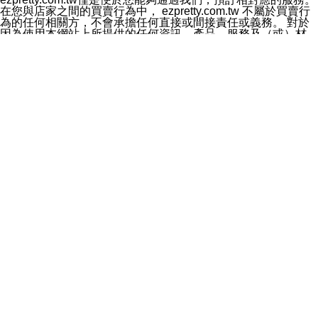
料於行銷活動資訊、商品訊息或新服務等相關行銷，且於
在您與店家之間的買賣行為中， ezpretty.com.tw 不屬於買賣行
首次行銷時，將提供您表示拒絕行銷之方式，本公司不會
為的任何相關方，不會承擔任何直接或間接責任或義務。 對於
向您索取相關費用。如您拒絕接受行銷服務或嗣後欲拒絕
因為使用本網站上所提供的任何資訊、產品、服務及（或）材
時，均可隨時通知本公司，本公司、所屬集團、關係企業
料，而產生或導致的任何損失或損害，ezpretty.com.tw 及其管
或與其合作行銷之第三方業務合作公司或第三方業務合作
理人員、員工或代表人均對此不承擔任何責任。 儘管
公司將立即停止利用您的個人資料行銷。
ezpretty.com.tw 已經盡了適當努力確保本網站上所列的服務符
四、個人資料利用之期間、地區、對象及方式如下
合合理的標準，仍不得將本網站內所列出的任何服務視為
1.期間：您同意於本公司存續期間或依法令之資料保存期
ezpretty.com.tw 推薦的服務，或是認為其代表該服務將會適用
間內，以及您的個人資料蒐集之目的消失或期限屆滿時，
於該用戶。如果該服務不適用於您，ezpretty.com.tw 將對此不
本公司得繼續保存、處理或利用您的個人資料。
承擔任何責任。
2.地區：就中華民國領域內。
網站使用者的守法義務及承諾
3.對象：本公司所屬公司(本公司)及其分公司、本公司之關
本條款構成您與 ezPretty 間之有效契約。 本條款中如有一部無
係企業、其他與本公司有業務往來或合作之機構。
效時，不影響其他條款之效力。 本條款如有未盡之處，雙方均
4.方式：以電話、簡訊、電子郵件、紙本或其他合於當時
應依誠實信用、平等互惠原則，共商解決之道。
科技之適當方式作個人資料之利用，(包括任何依法得利用
年齡和責任
之方式，但不限於使用於本網站或與外部合作之行銷)並於
你向 ezpretty.com.tw您確認您已經達到使用本網站的合法年
法令容許之範圍內，為行銷建檔、揭露、轉介或交互運用
齡。可以針對您在使用本網站時產生的任何責任，形成有約束力
予本公司及其合作對象。
的法律責任。您理解使用本網站時及他人使用您的登錄資訊使用
五、個人資料之類別
本網站時所產生的交易責任。
本聲明所指之個人資料類別如下:
網站連結
1.您提供之資料，包括您的姓名、性別、連絡方式(包括但
本網站可能包含有通往ezpretty.com.tw以外的其他方所運營網站
不限於電話、E-MAIL及地址等)、服務單位、職稱、為完
的超連結。此類超連結僅提供用於參考。此類網站不是由
成收款或付款所需之資料、IＰ位址、及其他得以直接或間
ezpretty.com.tw 控制，我們對其內容不承擔任何責任。在本網
接識別使用者身分之個人資料，及執行職務或業務之必要
站上加入通往此類網站的超連結，並非暗示我們贊同此類網站上
範圍內所需蒐集、處理及利用的個人資料。
的材料或是與其經營人之間存在任何聯繫。
2.為提升服務品質，本公司會依照所提供服務之性質，記
智慧財產權聲明
錄使用者的IP位址、以及在本公司內的瀏覽活動(例如，使
本網站上的所有資訊、內容、圖片、文字、聲音、圖像22、按
用者所使用的軟硬體、所點選的網頁)等資料，但是這些資
鈕、商標、服務標章及商品名稱均受中華民國國家法律及國際條