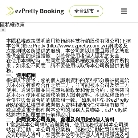
隱私權政策
×
本隱私權政策聲明適用於預約科技行銷股份有限公司(下稱
本公司)於ezPretty (http://www.ezpretty.com.tw) 網域名及
次級網域名所提供的服務。本公司將以慎重且嚴謹之態度
提供全面的保護措施，以確保使用者個人隱私的安全。
在使用本網站時，您同意受本隱私權政策條款及條件所拘
束，如果您不同意，請不要使用或取得本公司所提供的服
務。
一、適用範圍
根據以下所述，您的個人識別資料的某些部分將被揭露給
與本公司有業務合作之第三方，並可能被本公司及第三方
使用。通過註冊並同意隱私權政策和會員合約，您明確同
意本公司使用和揭露您的個人識別資料。本隱私權政策已
合併並與會員合約的條款相一致。 如果用戶對於ezPretty
網站的隱私權聲明或與個人資料相關的任何事項有疑問，
歡迎透過電子郵件與本公司的服務人員聯絡，ezPretty網
站將盡快回覆並進行解釋說明。
二、您同意本公司蒐集、處理及利用您的個人資料
1.當您與本公司網站洽辦業務、使用服務或參與本公司網
站各項活動，本公司將視業務、服務或活動性質請您提供
必要的個人資料，您同意本公司依照個人資料保護法及相