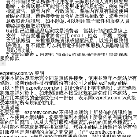
有合作關係之業務夥伴使用您的去識別化個人資料與您您
聯絡，並傳送那些可能符合您興趣的訊息給您，例如特定
標題廣告、優惠內容、行政通知、產品內容及有關您使用
網站的訊息。透過接受會員合約及隱私權政策，您明示同
意收取此項訊息。如不願意,可以利用電子郵件和服務人員
聯絡請客服取消功能。
6.針對已註冊認證店家或是消費者，當執行預約或是線上
支付，平台營運需求將會使用 email，姓名，手機，授權
之通訊帳號，來推播系統資訊或提醒訊息，以提升服務體
驗價值。如不願意,可以利用電子郵件和服務人員聯絡請客
服取消功能。
7.店家端服務人員資料 (舉例拍照或是地理資訊) 同意僅提
服務條款
供所屬店家管理人員可以使用消費者的作品集資料和員工
×
打卡個人圖像行為。本公司及ezPretty平台不會做任何使
用。
ezpretty.com.tw 聲明
三、本公司對您個人資料的揭露
使用本網站即表示完全同意無條件接受，使用並遵守本網站所有
1.基於現有服務平台的監管環境，預約科技保證不會揭露
條款。您與預約科技行銷股份有限公司之網站 ezPretty 網站
任何店家的營運資訊，且預約科技和店家均不能洩露消費
（以下皆稱 ezpretty.com.tw ）訂此合約(下稱本條款)，這些條款
者的個人資料。然而，在某些情況下，本公司可能會因受
將規範詳列於下。如未閱讀或不接受此規範請勿使用本網站，一
政府要求或法律規定，而被迫向政府或第三方提供資料。
旦使用本網站的全部或任何一部份，表示同ezpretty.com.tw意接
第三方也可能非法地攔截或存取傳輸的私人通訊，或會員
受本網站所有規範的約束。
可能濫用或誤用從本公司網站獲得的您的資料。因此，儘
免責規範
管本公司使用企業標準的保護措施來保護您的隱私，本公
您要注意，ezpretty.com.tw 不保證本網站上所發佈的資訊均無
司並未承諾您的個人識別資料或私人通訊將永遠保密。
誤，在使用本網站時，您要意識到本網站上所發佈的有關預約店
2.根據本公司的政策，本公司不會將涉及您的個人識別資
家的詳細資訊，以及與預訂服務相關資訊在內的其他各種資訊，
料出租或出售給第三方。
均可能不準確或是存在拼寫錯誤。您在本網站上所進行的所有預
3. 本公司、所屬集團、關係企業或與其合作行銷之第三方
訂服務均是與相關的店家之間交易，而非 ezpretty.com.tw。
業務合作公司會在您同意之情形下，始得利用您的個人資
ezpretty.com.tw僅是便於您能夠通過我們，預訂相對應的服務。