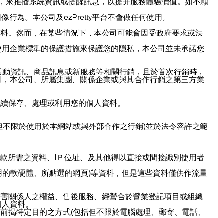
帳號，來推播系統資訊或提醒訊息，以提升服務體驗價值。如不願
行為。本公司及ezPretty平台不會做任何使用。
資料。然而，在某些情況下，本公司可能會因受政府要求或法
使用企業標準的保護措施來保護您的隱私，本公司並未承諾您
活動資訊、商品訊息或新服務等相關行銷，且於首次行銷時，
司，本公司、所屬集團、關係企業或與其合作行銷之第三方業
繼續保存、處理或利用您的個人資料。
但不限於使用於本網站或與外部合作之行銷)並於法令容許之範
或付款所需之資料、IＰ位址、及其他得以直接或間接識別使用者
用的軟硬體、所點選的網頁)等資料，但是這些資料僅供作流量
利害關係人之權益、售後服務、經營合於營業登記項目或組織
個人資料。
前揭特定目的之方式(包括但不限於電腦處理、郵寄、電話、