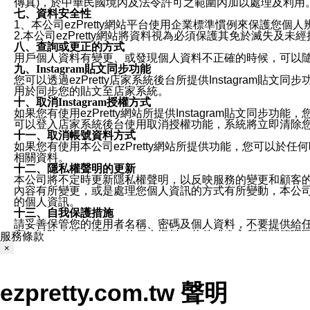
傳真)，於中華民國境內及法令許可之範圍內加以處理及利用
七、資料安全性
1、本公司ezPretty網站平台使用企業標準慣例來保護
2.本公司ezPretty網站將資料視為必須保護其免於滅
八、查詢或更正的方式
用戶個人資料有變更、或發現個人資料不正確的時候，可以隨時
九、Instagram貼文同步功能
您可以透過ezPretty店家系統後台所提供Instagram貼文同
用於同步您的貼文至店家系統。
十、取消Instagram授權方式
如果您有使用ezPretty網站所提供Instagram貼文同
可以登入店家系統後台使用取消授權功能，系統將立即清除您的
十一、取消帳號資料方式
如果您有使用本公司ezPretty網站所提供功能，您可以於任何
相關資料。
十二、隱私權聲明的更新
本公司將不定時更新隱私權聲明，以反映服務的變更和顧客的意見反
內容有所變更，或是處理您個人資訊的方式有所變動，本公司一
的個人資訊。
十三、自我保護措施
請妥善保管您的使用者名稱、密碼及個人資料，不要提供給
窗，以防止他人讀取您的個人資料、信件或進入所機關管理
服務條款
十四、傳送宣傳本站資訊或電子郵件之政策
×
您同意本公司網站，透過您所提供的郵件地址與您取得聯絡
停止接收這些資料或電子郵件。
十五、訊息通知
ezpretty.com.tw 聲明
本公司/本服務將以通知型訊息傳送重要訊息給您。即使未加
本公司/本服務傳送之通知型訊息以對您有效且重要的訊息為