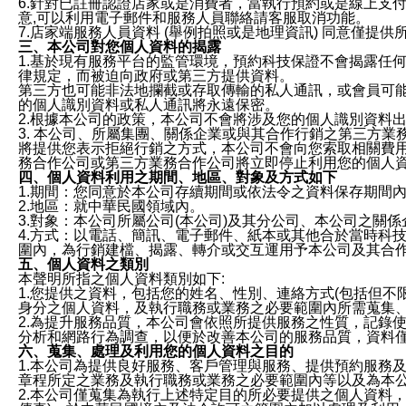
6.針對已註冊認證店家或是消費者，當執行預約或是線上支付
意,可以利用電子郵件和服務人員聯絡請客服取消功能。
7.店家端服務人員資料 (舉例拍照或是地理資訊) 同意僅提
三、本公司對您個人資料的揭露
1.基於現有服務平台的監管環境，預約科技保證不會揭露任
律規定，而被迫向政府或第三方提供資料。
第三方也可能非法地攔截或存取傳輸的私人通訊，或會員可
的個人識別資料或私人通訊將永遠保密。
2.根據本公司的政策，本公司不會將涉及您的個人識別資料
3. 本公司、所屬集團、關係企業或與其合作行銷之第三方
將提供您表示拒絕行銷之方式，本公司不會向您索取相關費
務合作公司或第三方業務合作公司將立即停止利用您的個人
四、個人資料利用之期間、地區、對象及方式如下
1.期間：您同意於本公司存續期間或依法令之資料保存期間
2.地區：就中華民國領域內。
3.對象：本公司所屬公司(本公司)及其分公司、本公司之關
4.方式：以電話、簡訊、電子郵件、紙本或其他合於當時科
圍內，為行銷建檔、揭露、轉介或交互運用予本公司及其合
五、個人資料之類別
本聲明所指之個人資料類別如下:
1.您提供之資料，包括您的姓名、性別、連絡方式(包括但不
身分之個人資料，及執行職務或業務之必要範圍內所需蒐集
2.為提升服務品質，本公司會依照所提供服務之性質，記錄
分析和網路行為調查，以便於改善本公司的服務品質，資料
六、蒐集、處理及利用您的個人資料之目的
1.本公司為提供良好服務、客戶管理與服務、提供預約服務
章程所定之業務及執行職務或業務之必要範圍內等以及為本
2.本公司僅蒐集為執行上述特定目的所必要提供之個人資料