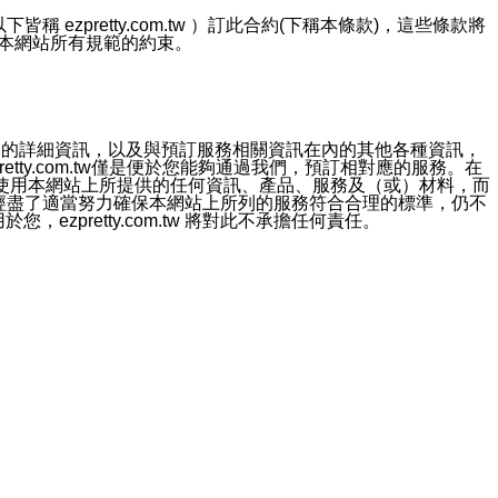
ezpretty.com.tw ）訂此合約(下稱本條款)，這些條款將
接受本網站所有規範的約束。
約店家的詳細資訊，以及與預訂服務相關資訊在內的其他各種資訊，
etty.com.tw僅是便於您能夠通過我們，預訂相對應的服務。在
對於因為使用本網站上所提供的任何資訊、產品、服務及（或）材料，而
m.tw 已經盡了適當努力確保本網站上所列的服務符合合理的標準，仍不
ezpretty.com.tw 將對此不承擔任何責任。
均應依誠實信用、平等互惠原則，共商解決之道。
力的法律責任。您理解使用本網站時及他人使用您的登錄資訊使用本