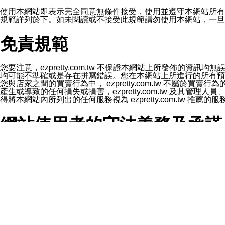
1.LINE 帳號設定的電話號碼與本公司/本服務所傳來的電話
2.該 LINE 帳號已在 LINE APP 設定中，同意接收通知型訊
使用本網站即表示完全同意無條件接受，使用並遵守本網站所有條款。您與
3.LINE 帳號未封鎖傳送訊息之 LINE 官方帳號。
規範詳列於下。如未閱讀或不接受此規範請勿使用本網站，一旦使用本
欲變更通知型訊息的設定，操作如下：
1.點選「主頁」＞「設定」
免責規範
2.點選「隱私設定」
3.點選「提供使用資料」
4.點選「LINE通知型訊息」
5.開關「接收LINE通知型訊息」
您要注意，ezpretty.com.tw 不保證本網站上所發佈
❗️關閉「接收通知型訊息」後，將不會接收到來自任何企業
均可能不準確或是存在拼寫錯誤。您在本網站上所進行的所有預訂服務均是與
您與店家之間的買賣行為中， ezpretty.com.tw 不
產生或導致的任何損失或損害，ezpretty.com.tw 及其管理
得將本網站內所列出的任何服務視為 ezpretty.com.tw 推
網站使用者的守法義務及承諾
本條款構成您與 ezPretty 間之有效契約。 本條款中如
年齡和責任
你向 ezpretty.com.tw您確認您已經達到使用本網站
網站時所產生的交易責任。