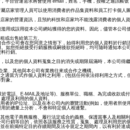
，平台營運需求將會使用 email，姓名，手機，授權之通訊
供所屬店家管理人員可以使用消費者的作品集資料和員工打卡個人圖像
何店家的營運資訊，且預約科技和店家均不能洩露消費者的個人
能濫用或誤用從本公司網站獲得的您的資料。因此，儘管本公司
出租或出售給第三方。
業務合作公司會在您同意之情形下，始得利用您的個人資料於行銷
用。如您拒絕接受行銷服務或嗣後欲拒絕時，均可隨時通知本公
資料行銷。
內，以及您的個人資料蒐集之目的消失或期限屆滿時，本公司得
係企業、其他與本公司有業務往來或合作之機構。
技之適當方式作個人資料之利用，(包括任何依法得利用之方式，
作對象。
限於電話、E-MAIL及地址等)、服務單位、職稱、為完成收款
、處理及利用的個人資料。
使用者的IP位址、以及在本公司內的瀏覽活動(例如，使用者所使
僅用於總量上分析，不會和特定個人相連繫。
及其他電子商務服務、履行法定或合約義務、保護當事人及相關
公司行銷等目的，依照各該服務之性質，蒐集、處理及利用您的
，並在前揭特定目的存續期間及法令規定之期間內，以有利於達成