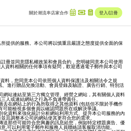
關於潮流串
店家合作
登入/註冊
域名及次級網域名所提供的服務。本公司將以慎重且嚴謹之態度提供全面的保
過註冊並同意隱私權政策和會員合約，您明確同意本公司使用
與個人資料相關的任何事項有疑問，歡迎透過電子郵件與本公司
人資料，您同意本公司依照個人資料保護法及相關法令之規
訊、進行贈品兌換活動、會員登錄及驗證、廣告行銷、特別活
本公司網站連結至第三方獨立管理、經營之網站，其有關個人資料
第三人或連結網站之行為不負連帶責任。
或過去在網站上的行為所取得之其他資料 (包括但不限於手機作
也有可能檢視多個會員以確認問題所在或解決爭議。
識別化資料來強化統計分析網站利用方式、提升本公司服務的內
善並且調整本公司的網站使其更符合您的需求。
並傳送那些可能符合您興趣的訊息給您，例如特定標題廣告、優
意,可以利用電子郵件和服務人員聯絡請客服取消功能。