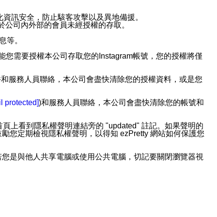
強化資訊安全，防止駭客攻擊以及異地備援。
免於公司內外部的會員未經授權的存取。
訊息等。
用此功能您需要授權本公司存取您的Instagram帳號，您的授權將僅
透過電子郵件和服務人員聯絡，本公司會盡快清除您的授權資料，或是您
。
l protected]
)和服務人員聯絡，本公司會盡快清除您的帳號和
上看到隱私權聲明連結旁的 "updated" 註記。如果聲明的
期檢視隱私權聲明，以得知 ezPretty 網站如何保護您
若您是與他人共享電腦或使用公共電腦，切記要關閉瀏覽器視
依照該資料或電子郵件所指示之方法、說明或功能連結，隨時
者，將可收到通知型訊息。