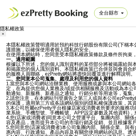
隱私權政策
×
本隱私權政策聲明適用於預約科技行銷股份有限公司(下稱本公司)於ezP
護措施，以確保使用者個人隱私的安全。
在使用本網站時，您同意受本隱私權政策條款及條件所拘束
一、適用範圍
根據以下所述，您的個人識別資料的某些部分將被揭露給與
和揭露您的個人識別資料。本隱私權政策已合併並與會員合約的
的服務人員聯絡，ezPretty網站將盡快回覆並進行解釋說明。
二、您同意本公司蒐集、處理及利用您的個人資料
1.當您與本公司網站洽辦業務、使用服務或參與本公司網站
定，在為提供您個人業務及/或提供相關服務及活動或為本
動通知、新服務、新產品之通知、行銷分析等用途等，蒐集
2.請您注意，在本網站刊登廣告之第三人或與本公司ezPr
的保護，適用第三方或各該網站個別的隱私權保護政策，其
3.本公司所屬ezPretty平台根據店家或消費者所要求的
業系統、手機型號、手機帳號、APP設定參數及其他資料)
4.您(店家或消費者)同意本公司之營運平台、集團內部、
容及產品，進而提升本公司的市場行銷及促銷、並且根據客
5.您同意您(店家或消費者)本公司集團內部、關係企業、
惠內容、行政通知、產品內容及有關您使用網站的訊息。透過