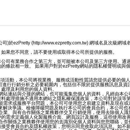
retty (http://www.ezpretty.com.tw) 網
，如果您不同意，請不要使用或取得本公司所提供的服務。
本公司有業務合作之第三方，並可能被本公司及第三方使用。通
條款相一致。 如果用戶對於ezPretty網站的隱私權聲明或
各項活動，本公司將視業務、服務或活動性質請您提供必要的個
公司進行行銷分析之必要範圍內，包括但不限於提供服務訊息及資
、處理及利用您的個人資料。
etty網站連結與介接的網站，也可能蒐集您個人的資料，凡經由
資料處理措施不適用本網站之隱私權保護政策，本公司對於該等
服務功能需求或服務平台問題，本公司可使用您之前建立資料及現在
，來解決爭議、檢修障礙問題及執行本公司的會員合約，本公司
關係企業、與有合作關係之業務夥伴交叉行銷使用，使用去除個人
戶的需求定義個人化製服務介面、網頁設計及服務，這些使用改
與有合作關係之業務夥伴使用您的去識別化個人資料與您您聯絡，
接受會員合約及隱私權政策，您明示同意收取此項訊息。如不願