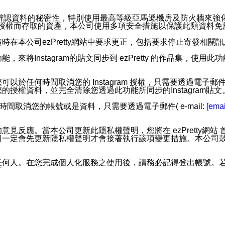
。
您個人辨認資料的秘密性，特別使用最高等級亞馬遜機房及防火牆來
失及未經授權而存取的資產，本公司使用多項安全措施以保護此類資料
在本公司ezPretty網站中要求更正，包括要求停止寄發相關
步功能，來將Instagram的貼文同步到 ezPretty 的作品集，使
步功能，您可以於任何時間取消您的 Instagram 授權，只需要
授權資料，並完全清除您透過此功能所同步的Instagram貼文
時間取消您的帳號或是資料，只需要透過電子郵件( e-mail:
[emai
應。當本公司更新此隱私權聲明，您將在 ezPretty網站 首頁
定會先更新隱私權聲明才會接著執行該項變更措施。本公司鼓勵您定
任何人。在您完成個人化服務之使用後，請務必記得登出帳號。
區。
並傳送或宣傳本網站各項服務之資料或電子郵件供您參考。您能
入本公司/本服務好友，您仍可接收到通知型訊息。
限，以廣告或其他目的的訊息皆不會被傳送。滿足以下三個條件