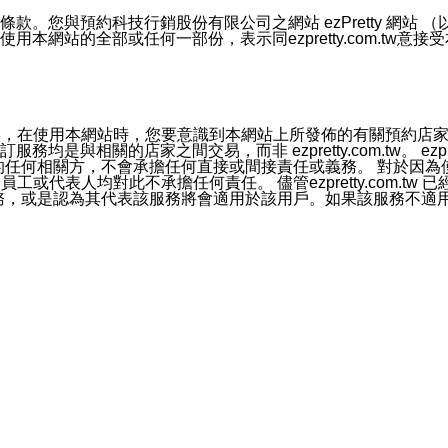
號碼比對相符。
息。
預約科技行銷股份有限公司之網站 ezPretty 網站 （以下皆稱 
網站的全部或任何一部份，表示同ezpretty.com.tw意
的資訊均無誤，在使用本網站時，您要意識到本網站上所發佈的有關預
官方帳號或認證官方帳號的通知型訊息。
相關的店家之間交易，而非 ezpretty.com.tw。 ezpr
屬於買賣行為的任何相關方，不會承擔任何直接或間接責任或義務。 
人員、員工或代表人均對此不承擔任何責任。 儘管ezpretty.co
薦的服務，或是認為其代表該服務將會適用於該用戶。如果該服務不適用於您，
有一部無效時，不影響其他條款之效力。 本條款如有未盡之處，雙方
的合法年齡。可以針對您在使用本網站時產生的任何責任，形成有約束