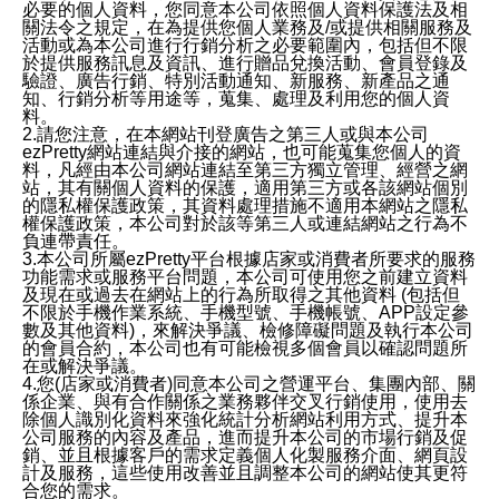
必要的個人資料，您同意本公司依照個人資料保護法及相
關法令之規定，在為提供您個人業務及/或提供相關服務及
活動或為本公司進行行銷分析之必要範圍內，包括但不限
於提供服務訊息及資訊、進行贈品兌換活動、會員登錄及
驗證、廣告行銷、特別活動通知、新服務、新產品之通
知、行銷分析等用途等，蒐集、處理及利用您的個人資
料。
2.請您注意，在本網站刊登廣告之第三人或與本公司
ezPretty網站連結與介接的網站，也可能蒐集您個人的資
料，凡經由本公司網站連結至第三方獨立管理、經營之網
站，其有關個人資料的保護，適用第三方或各該網站個別
的隱私權保護政策，其資料處理措施不適用本網站之隱私
權保護政策，本公司對於該等第三人或連結網站之行為不
負連帶責任。
3.本公司所屬ezPretty平台根據店家或消費者所要求的服務
功能需求或服務平台問題，本公司可使用您之前建立資料
及現在或過去在網站上的行為所取得之其他資料 (包括但
不限於手機作業系統、手機型號、手機帳號、APP設定參
數及其他資料)，來解決爭議、檢修障礙問題及執行本公司
的會員合約，本公司也有可能檢視多個會員以確認問題所
在或解決爭議。
4.您(店家或消費者)同意本公司之營運平台、集團內部、關
係企業、與有合作關係之業務夥伴交叉行銷使用，使用去
除個人識別化資料來強化統計分析網站利用方式、提升本
公司服務的內容及產品，進而提升本公司的市場行銷及促
銷、並且根據客戶的需求定義個人化製服務介面、網頁設
計及服務，這些使用改善並且調整本公司的網站使其更符
合您的需求。