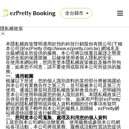
隱私權政策
×
本隱私權政策聲明適用於預約科技行銷股份有限公司(下稱
本公司)於ezPretty (http://www.ezpretty.com.tw) 網域名及
次級網域名所提供的服務。本公司將以慎重且嚴謹之態度
提供全面的保護措施，以確保使用者個人隱私的安全。
在使用本網站時，您同意受本隱私權政策條款及條件所拘
束，如果您不同意，請不要使用或取得本公司所提供的服
務。
一、適用範圍
根據以下所述，您的個人識別資料的某些部分將被揭露給
與本公司有業務合作之第三方，並可能被本公司及第三方
使用。通過註冊並同意隱私權政策和會員合約，您明確同
意本公司使用和揭露您的個人識別資料。本隱私權政策已
合併並與會員合約的條款相一致。 如果用戶對於ezPretty
網站的隱私權聲明或與個人資料相關的任何事項有疑問，
歡迎透過電子郵件與本公司的服務人員聯絡，ezPretty網
站將盡快回覆並進行解釋說明。
二、您同意本公司蒐集、處理及利用您的個人資料
1.當您與本公司網站洽辦業務、使用服務或參與本公司網
站各項活動，本公司將視業務、服務或活動性質請您提供