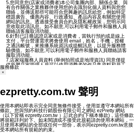
5.您同意您(店家或消費者)本公司集團內部、關係企業、與
有合作關係之業務夥伴使用您的去識別化個人資料與您您
聯絡，並傳送那些可能符合您興趣的訊息給您，例如特定
標題廣告、優惠內容、行政通知、產品內容及有關您使用
網站的訊息。透過接受會員合約及隱私權政策，您明示同
意收取此項訊息。如不願意,可以利用電子郵件和服務人員
聯絡請客服取消功能。
6.針對已註冊認證店家或是消費者，當執行預約或是線上
支付，平台營運需求將會使用 email，姓名，手機，授權
之通訊帳號，來推播系統資訊或提醒訊息，以提升服務體
驗價值。如不願意,可以利用電子郵件和服務人員聯絡請客
服取消功能。
7.店家端服務人員資料 (舉例拍照或是地理資訊) 同意僅提
供所屬店家管理人員可以使用消費者的作品集資料和員工
服務條款
打卡個人圖像行為。本公司及ezPretty平台不會做任何使
×
用。
三、本公司對您個人資料的揭露
1.基於現有服務平台的監管環境，預約科技保證不會揭露
ezpretty.com.tw 聲明
任何店家的營運資訊，且預約科技和店家均不能洩露消費
者的個人資料。然而，在某些情況下，本公司可能會因受
政府要求或法律規定，而被迫向政府或第三方提供資料。
第三方也可能非法地攔截或存取傳輸的私人通訊，或會員
使用本網站即表示完全同意無條件接受，使用並遵守本網站所有
可能濫用或誤用從本公司網站獲得的您的資料。因此，儘
條款。您與預約科技行銷股份有限公司之網站 ezPretty 網站
管本公司使用企業標準的保護措施來保護您的隱私，本公
（以下皆稱 ezpretty.com.tw ）訂此合約(下稱本條款)，這些條款
司並未承諾您的個人識別資料或私人通訊將永遠保密。
將規範詳列於下。如未閱讀或不接受此規範請勿使用本網站，一
2.根據本公司的政策，本公司不會將涉及您的個人識別資
旦使用本網站的全部或任何一部份，表示同ezpretty.com.tw意接
料出租或出售給第三方。
受本網站所有規範的約束。
3. 本公司、所屬集團、關係企業或與其合作行銷之第三方