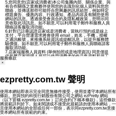
5.您同意您(店家或消費者)本公司集團內部、關係企業、與
有合作關係之業務夥伴使用您的去識別化個人資料與您您
聯絡，並傳送那些可能符合您興趣的訊息給您，例如特定
標題廣告、優惠內容、行政通知、產品內容及有關您使用
網站的訊息。透過接受會員合約及隱私權政策，您明示同
意收取此項訊息。如不願意,可以利用電子郵件和服務人員
聯絡請客服取消功能。
6.針對已註冊認證店家或是消費者，當執行預約或是線上
支付，平台營運需求將會使用 email，姓名，手機，授權
之通訊帳號，來推播系統資訊或提醒訊息，以提升服務體
驗價值。如不願意,可以利用電子郵件和服務人員聯絡請客
服取消功能。
7.店家端服務人員資料 (舉例拍照或是地理資訊) 同意僅提
供所屬店家管理人員可以使用消費者的作品集資料和員工
服務條款
打卡個人圖像行為。本公司及ezPretty平台不會做任何使
×
用。
三、本公司對您個人資料的揭露
1.基於現有服務平台的監管環境，預約科技保證不會揭露
ezpretty.com.tw 聲明
任何店家的營運資訊，且預約科技和店家均不能洩露消費
者的個人資料。然而，在某些情況下，本公司可能會因受
政府要求或法律規定，而被迫向政府或第三方提供資料。
第三方也可能非法地攔截或存取傳輸的私人通訊，或會員
使用本網站即表示完全同意無條件接受，使用並遵守本網站所有
可能濫用或誤用從本公司網站獲得的您的資料。因此，儘
條款。您與預約科技行銷股份有限公司之網站 ezPretty 網站
管本公司使用企業標準的保護措施來保護您的隱私，本公
（以下皆稱 ezpretty.com.tw ）訂此合約(下稱本條款)，這些條款
司並未承諾您的個人識別資料或私人通訊將永遠保密。
將規範詳列於下。如未閱讀或不接受此規範請勿使用本網站，一
2.根據本公司的政策，本公司不會將涉及您的個人識別資
旦使用本網站的全部或任何一部份，表示同ezpretty.com.tw意接
料出租或出售給第三方。
受本網站所有規範的約束。
3. 本公司、所屬集團、關係企業或與其合作行銷之第三方