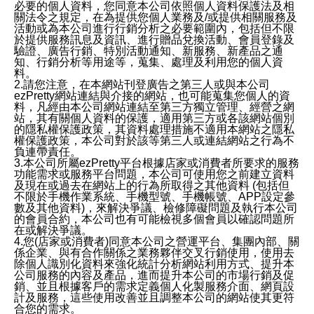
必要的個人資料，您同意本公司依照個人資料保護法及相
關法令之規定，在為提供您個人業務及/或提供相關服務及
活動或為本公司進行行銷分析之必要範圍內，包括但不限
於提供服務訊息及資訊、進行贈品兌換活動、會員登錄及
驗證、廣告行銷、特別活動通知、新服務、新產品之通
知、行銷分析等用途等，蒐集、處理及利用您的個人資
料。
2.請您注意，在本網站刊登廣告之第三人或與本公司
ezPretty網站連結與介接的網站，也可能蒐集您個人的資
料，凡經由本公司網站連結至第三方獨立管理、經營之網
站，其有關個人資料的保護，適用第三方或各該網站個別
的隱私權保護政策，其資料處理措施不適用本網站之隱私
權保護政策，本公司對於該等第三人或連結網站之行為不
負連帶責任。
3.本公司所屬ezPretty平台根據店家或消費者所要求的服務
功能需求或服務平台問題，本公司可使用您之前建立資料
及現在或過去在網站上的行為所取得之其他資料 (包括但
不限於手機作業系統、手機型號、手機帳號、APP設定參
數及其他資料)，來解決爭議、檢修障礙問題及執行本公司
的會員合約，本公司也有可能檢視多個會員以確認問題所
在或解決爭議。
4.您(店家或消費者)同意本公司之營運平台、集團內部、關
係企業、與有合作關係之業務夥伴交叉行銷使用，使用去
除個人識別化資料來強化統計分析網站利用方式、提升本
公司服務的內容及產品，進而提升本公司的市場行銷及促
銷、並且根據客戶的需求定義個人化製服務介面、網頁設
計及服務，這些使用改善並且調整本公司的網站使其更符
合您的需求。