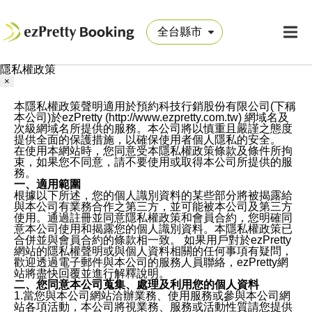
隱私權政策
×
本隱私權政策聲明適用於預約科技行銷股份有限公司(下稱
本公司)於ezPretty (http://www.ezpretty.com.tw) 網域名及
次級網域名所提供的服務。本公司將以慎重且嚴謹之態度
提供全面的保護措施，以確保使用者個人隱私的安全。
在使用本網站時，您同意受本隱私權政策條款及條件所拘
束，如果您不同意，請不要使用或取得本公司所提供的服
務。
一、適用範圍
根據以下所述，您的個人識別資料的某些部分將被揭露給
與本公司有業務合作之第三方，並可能被本公司及第三方
使用。通過註冊並同意隱私權政策和會員合約，您明確同
意本公司使用和揭露您的個人識別資料。本隱私權政策已
合併並與會員合約的條款相一致。 如果用戶對於ezPretty
網站的隱私權聲明或與個人資料相關的任何事項有疑問，
歡迎透過電子郵件與本公司的服務人員聯絡，ezPretty網
站將盡快回覆並進行解釋說明。
二、您同意本公司蒐集、處理及利用您的個人資料
1.當您與本公司網站洽辦業務、使用服務或參與本公司網
站各項活動，本公司將視業務、服務或活動性質請您提供