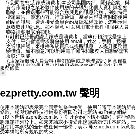
5.您同意您(店家或消費者)本公司集團內部、關係企業、與
有合作關係之業務夥伴使用您的去識別化個人資料與您您
聯絡，並傳送那些可能符合您興趣的訊息給您，例如特定
標題廣告、優惠內容、行政通知、產品內容及有關您使用
網站的訊息。透過接受會員合約及隱私權政策，您明示同
意收取此項訊息。如不願意,可以利用電子郵件和服務人員
聯絡請客服取消功能。
6.針對已註冊認證店家或是消費者，當執行預約或是線上
支付，平台營運需求將會使用 email，姓名，手機，授權
之通訊帳號，來推播系統資訊或提醒訊息，以提升服務體
驗價值。如不願意,可以利用電子郵件和服務人員聯絡請客
服取消功能。
7.店家端服務人員資料 (舉例拍照或是地理資訊) 同意僅提
供所屬店家管理人員可以使用消費者的作品集資料和員工
服務條款
打卡個人圖像行為。本公司及ezPretty平台不會做任何使
×
用。
三、本公司對您個人資料的揭露
1.基於現有服務平台的監管環境，預約科技保證不會揭露
ezpretty.com.tw 聲明
任何店家的營運資訊，且預約科技和店家均不能洩露消費
者的個人資料。然而，在某些情況下，本公司可能會因受
政府要求或法律規定，而被迫向政府或第三方提供資料。
第三方也可能非法地攔截或存取傳輸的私人通訊，或會員
使用本網站即表示完全同意無條件接受，使用並遵守本網站所有
可能濫用或誤用從本公司網站獲得的您的資料。因此，儘
條款。您與預約科技行銷股份有限公司之網站 ezPretty 網站
管本公司使用企業標準的保護措施來保護您的隱私，本公
（以下皆稱 ezpretty.com.tw ）訂此合約(下稱本條款)，這些條款
司並未承諾您的個人識別資料或私人通訊將永遠保密。
將規範詳列於下。如未閱讀或不接受此規範請勿使用本網站，一
2.根據本公司的政策，本公司不會將涉及您的個人識別資
旦使用本網站的全部或任何一部份，表示同ezpretty.com.tw意接
料出租或出售給第三方。
受本網站所有規範的約束。
3. 本公司、所屬集團、關係企業或與其合作行銷之第三方