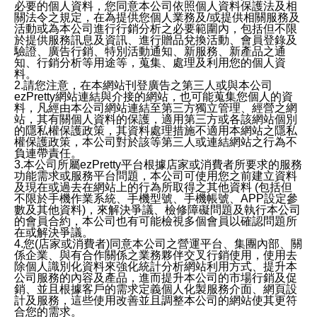
必要的個人資料，您同意本公司依照個人資料保護法及相
關法令之規定，在為提供您個人業務及/或提供相關服務及
活動或為本公司進行行銷分析之必要範圍內，包括但不限
於提供服務訊息及資訊、進行贈品兌換活動、會員登錄及
驗證、廣告行銷、特別活動通知、新服務、新產品之通
知、行銷分析等用途等，蒐集、處理及利用您的個人資
料。
2.請您注意，在本網站刊登廣告之第三人或與本公司
ezPretty網站連結與介接的網站，也可能蒐集您個人的資
料，凡經由本公司網站連結至第三方獨立管理、經營之網
站，其有關個人資料的保護，適用第三方或各該網站個別
的隱私權保護政策，其資料處理措施不適用本網站之隱私
權保護政策，本公司對於該等第三人或連結網站之行為不
負連帶責任。
3.本公司所屬ezPretty平台根據店家或消費者所要求的服務
功能需求或服務平台問題，本公司可使用您之前建立資料
及現在或過去在網站上的行為所取得之其他資料 (包括但
不限於手機作業系統、手機型號、手機帳號、APP設定參
數及其他資料)，來解決爭議、檢修障礙問題及執行本公司
的會員合約，本公司也有可能檢視多個會員以確認問題所
在或解決爭議。
4.您(店家或消費者)同意本公司之營運平台、集團內部、關
係企業、與有合作關係之業務夥伴交叉行銷使用，使用去
除個人識別化資料來強化統計分析網站利用方式、提升本
公司服務的內容及產品，進而提升本公司的市場行銷及促
銷、並且根據客戶的需求定義個人化製服務介面、網頁設
計及服務，這些使用改善並且調整本公司的網站使其更符
合您的需求。