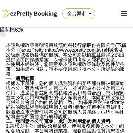
隱私權政策
×
本隱私權政策聲明適用於預約科技行銷股份有限公司(下稱
本公司)於ezPretty (http://www.ezpretty.com.tw) 網域名及
次級網域名所提供的服務。本公司將以慎重且嚴謹之態度
提供全面的保護措施，以確保使用者個人隱私的安全。
在使用本網站時，您同意受本隱私權政策條款及條件所拘
束，如果您不同意，請不要使用或取得本公司所提供的服
務。
一、適用範圍
根據以下所述，您的個人識別資料的某些部分將被揭露給
與本公司有業務合作之第三方，並可能被本公司及第三方
使用。通過註冊並同意隱私權政策和會員合約，您明確同
意本公司使用和揭露您的個人識別資料。本隱私權政策已
合併並與會員合約的條款相一致。 如果用戶對於ezPretty
網站的隱私權聲明或與個人資料相關的任何事項有疑問，
歡迎透過電子郵件與本公司的服務人員聯絡，ezPretty網
站將盡快回覆並進行解釋說明。
二、您同意本公司蒐集、處理及利用您的個人資料
1.當您與本公司網站洽辦業務、使用服務或參與本公司網
站各項活動，本公司將視業務、服務或活動性質請您提供