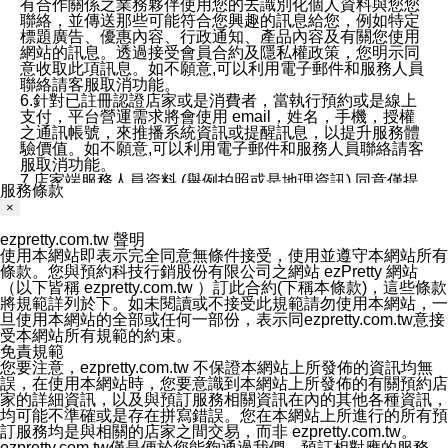
有合作關係之業務夥伴使用您的去識別化個人資料與您您
聯絡，並傳送那些可能符合您興趣的訊息給您，例如特定
標題廣告、優惠內容、行政通知、產品內容及有關您使用
網站的訊息。透過接受會員合約及隱私權政策，您明示同
意收取此項訊息。如不願意,可以利用電子郵件和服務人員
聯絡請客服取消功能。
6.針對已註冊認證店家或是消費者，當執行預約或是線上
支付，平台營運需求將會使用 email，姓名，手機，授權
之通訊帳號，來推播系統資訊或提醒訊息，以提升服務體
驗價值。如不願意,可以利用電子郵件和服務人員聯絡請客
服取消功能。
7.店家端服務人員資料 (舉例拍照或是地理資訊) 同意僅提
服務條款
供所屬店家管理人員可以使用消費者的作品集資料和員工
×
打卡個人圖像行為。本公司及ezPretty平台不會做任何使
用。
ezpretty.com.tw 聲明
三、本公司對您個人資料的揭露
使用本網站即表示完全同意無條件接受，使用並遵守本網站所有
1.基於現有服務平台的監管環境，預約科技保證不會揭露
條款。您與預約科技行銷股份有限公司之網站 ezPretty 網站
任何店家的營運資訊，且預約科技和店家均不能洩露消費
（以下皆稱 ezpretty.com.tw ）訂此合約(下稱本條款)，這些條款
者的個人資料。然而，在某些情況下，本公司可能會因受
將規範詳列於下。如未閱讀或不接受此規範請勿使用本網站，一
政府要求或法律規定，而被迫向政府或第三方提供資料。
旦使用本網站的全部或任何一部份，表示同ezpretty.com.tw意接
第三方也可能非法地攔截或存取傳輸的私人通訊，或會員
受本網站所有規範的約束。
可能濫用或誤用從本公司網站獲得的您的資料。因此，儘
免責規範
管本公司使用企業標準的保護措施來保護您的隱私，本公
您要注意，ezpretty.com.tw 不保證本網站上所發佈的資訊均無
司並未承諾您的個人識別資料或私人通訊將永遠保密。
誤，在使用本網站時，您要意識到本網站上所發佈的有關預約店
2.根據本公司的政策，本公司不會將涉及您的個人識別資
家的詳細資訊，以及與預訂服務相關資訊在內的其他各種資訊，
料出租或出售給第三方。
均可能不準確或是存在拼寫錯誤。您在本網站上所進行的所有預
3. 本公司、所屬集團、關係企業或與其合作行銷之第三方
訂服務均是與相關的店家之間交易，而非 ezpretty.com.tw。
業務合作公司會在您同意之情形下，始得利用您的個人資
ezpretty.com.tw僅是便於您能夠通過我們，預訂相對應的服務。