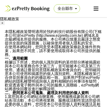
隱私權政策
×
本隱私權政策聲明適用於預約科技行銷股份有限公司(下稱
本公司)於ezPretty (http://www.ezpretty.com.tw) 網域名及
次級網域名所提供的服務。本公司將以慎重且嚴謹之態度
提供全面的保護措施，以確保使用者個人隱私的安全。
在使用本網站時，您同意受本隱私權政策條款及條件所拘
束，如果您不同意，請不要使用或取得本公司所提供的服
務。
一、適用範圍
根據以下所述，您的個人識別資料的某些部分將被揭露給
與本公司有業務合作之第三方，並可能被本公司及第三方
使用。通過註冊並同意隱私權政策和會員合約，您明確同
意本公司使用和揭露您的個人識別資料。本隱私權政策已
合併並與會員合約的條款相一致。 如果用戶對於ezPretty
網站的隱私權聲明或與個人資料相關的任何事項有疑問，
歡迎透過電子郵件與本公司的服務人員聯絡，ezPretty網
站將盡快回覆並進行解釋說明。
二、您同意本公司蒐集、處理及利用您的個人資料
1.當您與本公司網站洽辦業務、使用服務或參與本公司網
站各項活動，本公司將視業務、服務或活動性質請您提供
必要的個人資料，您同意本公司依照個人資料保護法及相