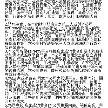
關法令之規定，在為提供您個人業務及/或提供相關服務及
活動或為本公司進行行銷分析之必要範圍內，包括但不限
於提供服務訊息及資訊、進行贈品兌換活動、會員登錄及
驗證、廣告行銷、特別活動通知、新服務、新產品之通
知、行銷分析等用途等，蒐集、處理及利用您的個人資
料。
2.請您注意，在本網站刊登廣告之第三人或與本公司
ezPretty網站連結與介接的網站，也可能蒐集您個人的資
料，凡經由本公司網站連結至第三方獨立管理、經營之網
站，其有關個人資料的保護，適用第三方或各該網站個別
的隱私權保護政策，其資料處理措施不適用本網站之隱私
權保護政策，本公司對於該等第三人或連結網站之行為不
負連帶責任。
3.本公司所屬ezPretty平台根據店家或消費者所要求的服務
功能需求或服務平台問題，本公司可使用您之前建立資料
及現在或過去在網站上的行為所取得之其他資料 (包括但
不限於手機作業系統、手機型號、手機帳號、APP設定參
數及其他資料)，來解決爭議、檢修障礙問題及執行本公司
的會員合約，本公司也有可能檢視多個會員以確認問題所
在或解決爭議。
4.您(店家或消費者)同意本公司之營運平台、集團內部、關
係企業、與有合作關係之業務夥伴交叉行銷使用，使用去
除個人識別化資料來強化統計分析網站利用方式、提升本
公司服務的內容及產品，進而提升本公司的市場行銷及促
銷、並且根據客戶的需求定義個人化製服務介面、網頁設
計及服務，這些使用改善並且調整本公司的網站使其更符
合您的需求。
5.您同意您(店家或消費者)本公司集團內部、關係企業、與