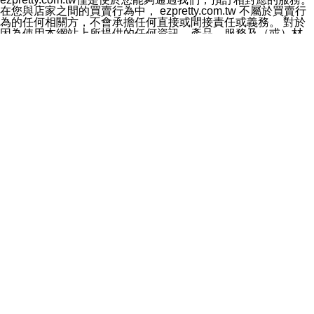
料於行銷活動資訊、商品訊息或新服務等相關行銷，且於
在您與店家之間的買賣行為中， ezpretty.com.tw 不屬於買賣行
首次行銷時，將提供您表示拒絕行銷之方式，本公司不會
為的任何相關方，不會承擔任何直接或間接責任或義務。 對於
向您索取相關費用。如您拒絕接受行銷服務或嗣後欲拒絕
因為使用本網站上所提供的任何資訊、產品、服務及（或）材
時，均可隨時通知本公司，本公司、所屬集團、關係企業
料，而產生或導致的任何損失或損害，ezpretty.com.tw 及其管
或與其合作行銷之第三方業務合作公司或第三方業務合作
理人員、員工或代表人均對此不承擔任何責任。 儘管
公司將立即停止利用您的個人資料行銷。
ezpretty.com.tw 已經盡了適當努力確保本網站上所列的服務符
四、個人資料利用之期間、地區、對象及方式如下
合合理的標準，仍不得將本網站內所列出的任何服務視為
1.期間：您同意於本公司存續期間或依法令之資料保存期
ezpretty.com.tw 推薦的服務，或是認為其代表該服務將會適用
間內，以及您的個人資料蒐集之目的消失或期限屆滿時，
於該用戶。如果該服務不適用於您，ezpretty.com.tw 將對此不
本公司得繼續保存、處理或利用您的個人資料。
承擔任何責任。
2.地區：就中華民國領域內。
網站使用者的守法義務及承諾
3.對象：本公司所屬公司(本公司)及其分公司、本公司之關
本條款構成您與 ezPretty 間之有效契約。 本條款中如有一部無
係企業、其他與本公司有業務往來或合作之機構。
效時，不影響其他條款之效力。 本條款如有未盡之處，雙方均
4.方式：以電話、簡訊、電子郵件、紙本或其他合於當時
應依誠實信用、平等互惠原則，共商解決之道。
科技之適當方式作個人資料之利用，(包括任何依法得利用
年齡和責任
之方式，但不限於使用於本網站或與外部合作之行銷)並於
你向 ezpretty.com.tw您確認您已經達到使用本網站的合法年
法令容許之範圍內，為行銷建檔、揭露、轉介或交互運用
齡。可以針對您在使用本網站時產生的任何責任，形成有約束力
予本公司及其合作對象。
的法律責任。您理解使用本網站時及他人使用您的登錄資訊使用
五、個人資料之類別
本網站時所產生的交易責任。
本聲明所指之個人資料類別如下:
網站連結
1.您提供之資料，包括您的姓名、性別、連絡方式(包括但
本網站可能包含有通往ezpretty.com.tw以外的其他方所運營網站
不限於電話、E-MAIL及地址等)、服務單位、職稱、為完
的超連結。此類超連結僅提供用於參考。此類網站不是由
成收款或付款所需之資料、IＰ位址、及其他得以直接或間
ezpretty.com.tw 控制，我們對其內容不承擔任何責任。在本網
接識別使用者身分之個人資料，及執行職務或業務之必要
站上加入通往此類網站的超連結，並非暗示我們贊同此類網站上
範圍內所需蒐集、處理及利用的個人資料。
的材料或是與其經營人之間存在任何聯繫。
2.為提升服務品質，本公司會依照所提供服務之性質，記
智慧財產權聲明
錄使用者的IP位址、以及在本公司內的瀏覽活動(例如，使
本網站上的所有資訊、內容、圖片、文字、聲音、圖像22、按
用者所使用的軟硬體、所點選的網頁)等資料，但是這些資
鈕、商標、服務標章及商品名稱均受中華民國國家法律及國際條