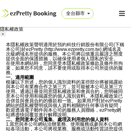
隱私權政策
×
本隱私權政策聲明適用於預約科技行銷股份有限公司(下稱
本公司)於ezPretty (http://www.ezpretty.com.tw) 網域名及
次級網域名所提供的服務。本公司將以慎重且嚴謹之態度
提供全面的保護措施，以確保使用者個人隱私的安全。
在使用本網站時，您同意受本隱私權政策條款及條件所拘
束，如果您不同意，請不要使用或取得本公司所提供的服
務。
一、適用範圍
根據以下所述，您的個人識別資料的某些部分將被揭露給
與本公司有業務合作之第三方，並可能被本公司及第三方
使用。通過註冊並同意隱私權政策和會員合約，您明確同
意本公司使用和揭露您的個人識別資料。本隱私權政策已
合併並與會員合約的條款相一致。 如果用戶對於ezPretty
網站的隱私權聲明或與個人資料相關的任何事項有疑問，
歡迎透過電子郵件與本公司的服務人員聯絡，ezPretty網
站將盡快回覆並進行解釋說明。
二、您同意本公司蒐集、處理及利用您的個人資料
1.當您與本公司網站洽辦業務、使用服務或參與本公司網
站各項活動，本公司將視業務、服務或活動性質請您提供