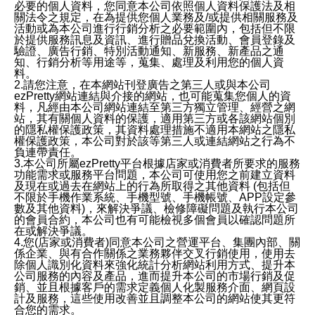
必要的個人資料，您同意本公司依照個人資料保護法及相
關法令之規定，在為提供您個人業務及/或提供相關服務及
活動或為本公司進行行銷分析之必要範圍內，包括但不限
於提供服務訊息及資訊、進行贈品兌換活動、會員登錄及
驗證、廣告行銷、特別活動通知、新服務、新產品之通
知、行銷分析等用途等，蒐集、處理及利用您的個人資
料。
2.請您注意，在本網站刊登廣告之第三人或與本公司
ezPretty網站連結與介接的網站，也可能蒐集您個人的資
料，凡經由本公司網站連結至第三方獨立管理、經營之網
站，其有關個人資料的保護，適用第三方或各該網站個別
的隱私權保護政策，其資料處理措施不適用本網站之隱私
權保護政策，本公司對於該等第三人或連結網站之行為不
負連帶責任。
3.本公司所屬ezPretty平台根據店家或消費者所要求的服務
功能需求或服務平台問題，本公司可使用您之前建立資料
及現在或過去在網站上的行為所取得之其他資料 (包括但
不限於手機作業系統、手機型號、手機帳號、APP設定參
數及其他資料)，來解決爭議、檢修障礙問題及執行本公司
的會員合約，本公司也有可能檢視多個會員以確認問題所
在或解決爭議。
4.您(店家或消費者)同意本公司之營運平台、集團內部、關
係企業、與有合作關係之業務夥伴交叉行銷使用，使用去
除個人識別化資料來強化統計分析網站利用方式、提升本
公司服務的內容及產品，進而提升本公司的市場行銷及促
銷、並且根據客戶的需求定義個人化製服務介面、網頁設
計及服務，這些使用改善並且調整本公司的網站使其更符
合您的需求。