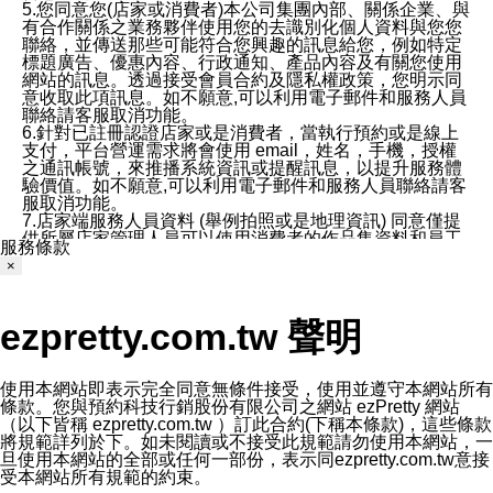
5.您同意您(店家或消費者)本公司集團內部、關係企業、與
有合作關係之業務夥伴使用您的去識別化個人資料與您您
聯絡，並傳送那些可能符合您興趣的訊息給您，例如特定
標題廣告、優惠內容、行政通知、產品內容及有關您使用
網站的訊息。透過接受會員合約及隱私權政策，您明示同
意收取此項訊息。如不願意,可以利用電子郵件和服務人員
聯絡請客服取消功能。
6.針對已註冊認證店家或是消費者，當執行預約或是線上
支付，平台營運需求將會使用 email，姓名，手機，授權
之通訊帳號，來推播系統資訊或提醒訊息，以提升服務體
驗價值。如不願意,可以利用電子郵件和服務人員聯絡請客
服取消功能。
7.店家端服務人員資料 (舉例拍照或是地理資訊) 同意僅提
供所屬店家管理人員可以使用消費者的作品集資料和員工
服務條款
打卡個人圖像行為。本公司及ezPretty平台不會做任何使
×
用。
三、本公司對您個人資料的揭露
1.基於現有服務平台的監管環境，預約科技保證不會揭露
ezpretty.com.tw 聲明
任何店家的營運資訊，且預約科技和店家均不能洩露消費
者的個人資料。然而，在某些情況下，本公司可能會因受
政府要求或法律規定，而被迫向政府或第三方提供資料。
第三方也可能非法地攔截或存取傳輸的私人通訊，或會員
使用本網站即表示完全同意無條件接受，使用並遵守本網站所有
可能濫用或誤用從本公司網站獲得的您的資料。因此，儘
條款。您與預約科技行銷股份有限公司之網站 ezPretty 網站
管本公司使用企業標準的保護措施來保護您的隱私，本公
（以下皆稱 ezpretty.com.tw ）訂此合約(下稱本條款)，這些條款
司並未承諾您的個人識別資料或私人通訊將永遠保密。
將規範詳列於下。如未閱讀或不接受此規範請勿使用本網站，一
2.根據本公司的政策，本公司不會將涉及您的個人識別資
旦使用本網站的全部或任何一部份，表示同ezpretty.com.tw意接
料出租或出售給第三方。
受本網站所有規範的約束。
3. 本公司、所屬集團、關係企業或與其合作行銷之第三方