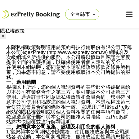
隱私權政策
×
本隱私權政策聲明適用於預約科技行銷股份有限公司(下稱
本公司)於ezPretty (http://www.ezpretty.com.tw) 網域名及
次級網域名所提供的服務。本公司將以慎重且嚴謹之態度
提供全面的保護措施，以確保使用者個人隱私的安全。
在使用本網站時，您同意受本隱私權政策條款及條件所拘
束，如果您不同意，請不要使用或取得本公司所提供的服
務。
一、適用範圍
根據以下所述，您的個人識別資料的某些部分將被揭露給
與本公司有業務合作之第三方，並可能被本公司及第三方
使用。通過註冊並同意隱私權政策和會員合約，您明確同
意本公司使用和揭露您的個人識別資料。本隱私權政策已
合併並與會員合約的條款相一致。 如果用戶對於ezPretty
網站的隱私權聲明或與個人資料相關的任何事項有疑問，
歡迎透過電子郵件與本公司的服務人員聯絡，ezPretty網
站將盡快回覆並進行解釋說明。
二、您同意本公司蒐集、處理及利用您的個人資料
1.當您與本公司網站洽辦業務、使用服務或參與本公司網
站各項活動，本公司將視業務、服務或活動性質請您提供