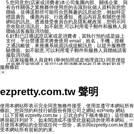
5.您同意您(店家或消費者)本公司集團內部、關係企業、與
有合作關係之業務夥伴使用您的去識別化個人資料與您您
聯絡，並傳送那些可能符合您興趣的訊息給您，例如特定
標題廣告、優惠內容、行政通知、產品內容及有關您使用
網站的訊息。透過接受會員合約及隱私權政策，您明示同
意收取此項訊息。如不願意,可以利用電子郵件和服務人員
聯絡請客服取消功能。
6.針對已註冊認證店家或是消費者，當執行預約或是線上
支付，平台營運需求將會使用 email，姓名，手機，授權
之通訊帳號，來推播系統資訊或提醒訊息，以提升服務體
驗價值。如不願意,可以利用電子郵件和服務人員聯絡請客
服取消功能。
7.店家端服務人員資料 (舉例拍照或是地理資訊) 同意僅提
供所屬店家管理人員可以使用消費者的作品集資料和員工
服務條款
打卡個人圖像行為。本公司及ezPretty平台不會做任何使
×
用。
三、本公司對您個人資料的揭露
1.基於現有服務平台的監管環境，預約科技保證不會揭露
ezpretty.com.tw 聲明
任何店家的營運資訊，且預約科技和店家均不能洩露消費
者的個人資料。然而，在某些情況下，本公司可能會因受
政府要求或法律規定，而被迫向政府或第三方提供資料。
第三方也可能非法地攔截或存取傳輸的私人通訊，或會員
使用本網站即表示完全同意無條件接受，使用並遵守本網站所有
可能濫用或誤用從本公司網站獲得的您的資料。因此，儘
條款。您與預約科技行銷股份有限公司之網站 ezPretty 網站
管本公司使用企業標準的保護措施來保護您的隱私，本公
（以下皆稱 ezpretty.com.tw ）訂此合約(下稱本條款)，這些條款
司並未承諾您的個人識別資料或私人通訊將永遠保密。
將規範詳列於下。如未閱讀或不接受此規範請勿使用本網站，一
2.根據本公司的政策，本公司不會將涉及您的個人識別資
旦使用本網站的全部或任何一部份，表示同ezpretty.com.tw意接
料出租或出售給第三方。
受本網站所有規範的約束。
3. 本公司、所屬集團、關係企業或與其合作行銷之第三方