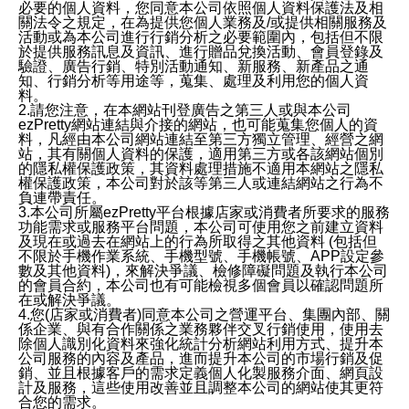
必要的個人資料，您同意本公司依照個人資料保護法及相
關法令之規定，在為提供您個人業務及/或提供相關服務及
活動或為本公司進行行銷分析之必要範圍內，包括但不限
於提供服務訊息及資訊、進行贈品兌換活動、會員登錄及
驗證、廣告行銷、特別活動通知、新服務、新產品之通
知、行銷分析等用途等，蒐集、處理及利用您的個人資
料。
2.請您注意，在本網站刊登廣告之第三人或與本公司
ezPretty網站連結與介接的網站，也可能蒐集您個人的資
料，凡經由本公司網站連結至第三方獨立管理、經營之網
站，其有關個人資料的保護，適用第三方或各該網站個別
的隱私權保護政策，其資料處理措施不適用本網站之隱私
權保護政策，本公司對於該等第三人或連結網站之行為不
負連帶責任。
3.本公司所屬ezPretty平台根據店家或消費者所要求的服務
功能需求或服務平台問題，本公司可使用您之前建立資料
及現在或過去在網站上的行為所取得之其他資料 (包括但
不限於手機作業系統、手機型號、手機帳號、APP設定參
數及其他資料)，來解決爭議、檢修障礙問題及執行本公司
的會員合約，本公司也有可能檢視多個會員以確認問題所
在或解決爭議。
4.您(店家或消費者)同意本公司之營運平台、集團內部、關
係企業、與有合作關係之業務夥伴交叉行銷使用，使用去
除個人識別化資料來強化統計分析網站利用方式、提升本
公司服務的內容及產品，進而提升本公司的市場行銷及促
銷、並且根據客戶的需求定義個人化製服務介面、網頁設
計及服務，這些使用改善並且調整本公司的網站使其更符
合您的需求。