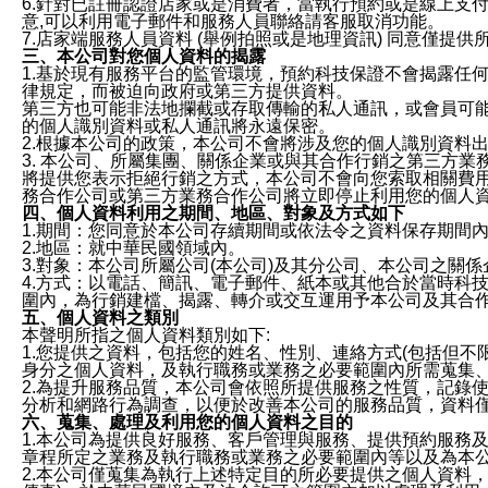
6.針對已註冊認證店家或是消費者，當執行預約或是線上支付
意,可以利用電子郵件和服務人員聯絡請客服取消功能。
7.店家端服務人員資料 (舉例拍照或是地理資訊) 同意僅提
三、本公司對您個人資料的揭露
1.基於現有服務平台的監管環境，預約科技保證不會揭露任
律規定，而被迫向政府或第三方提供資料。
第三方也可能非法地攔截或存取傳輸的私人通訊，或會員可
的個人識別資料或私人通訊將永遠保密。
2.根據本公司的政策，本公司不會將涉及您的個人識別資料
3. 本公司、所屬集團、關係企業或與其合作行銷之第三方
將提供您表示拒絕行銷之方式，本公司不會向您索取相關費
務合作公司或第三方業務合作公司將立即停止利用您的個人
四、個人資料利用之期間、地區、對象及方式如下
1.期間：您同意於本公司存續期間或依法令之資料保存期間
2.地區：就中華民國領域內。
3.對象：本公司所屬公司(本公司)及其分公司、本公司之關
4.方式：以電話、簡訊、電子郵件、紙本或其他合於當時科
圍內，為行銷建檔、揭露、轉介或交互運用予本公司及其合
五、個人資料之類別
本聲明所指之個人資料類別如下:
1.您提供之資料，包括您的姓名、性別、連絡方式(包括但不
身分之個人資料，及執行職務或業務之必要範圍內所需蒐集
2.為提升服務品質，本公司會依照所提供服務之性質，記錄
分析和網路行為調查，以便於改善本公司的服務品質，資料
六、蒐集、處理及利用您的個人資料之目的
1.本公司為提供良好服務、客戶管理與服務、提供預約服務
章程所定之業務及執行職務或業務之必要範圍內等以及為本
2.本公司僅蒐集為執行上述特定目的所必要提供之個人資料