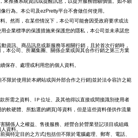
帳號，來推播系統資訊或提醒訊息，以提升服務體驗價值。如不願
行為。本公司及ezPretty平台不會做任何使用。
資料。然而，在某些情況下，本公司可能會因受政府要求或法
使用企業標準的保護措施來保護您的隱私，本公司並未承諾您
活動資訊、商品訊息或新服務等相關行銷，且於首次行銷時，
司，本公司、所屬集團、關係企業或與其合作行銷之第三方業
繼續保存、處理或利用您的個人資料。
但不限於使用於本網站或與外部合作之行銷)並於法令容許之範
或付款所需之資料、IＰ位址、及其他得以直接或間接識別使用者
用的軟硬體、所點選的網頁)等資料，但是這些資料僅供作流量
利害關係人之權益、售後服務、經營合於營業登記項目或組織
個人資料。
前揭特定目的之方式(包括但不限於電腦處理、郵寄、電話、