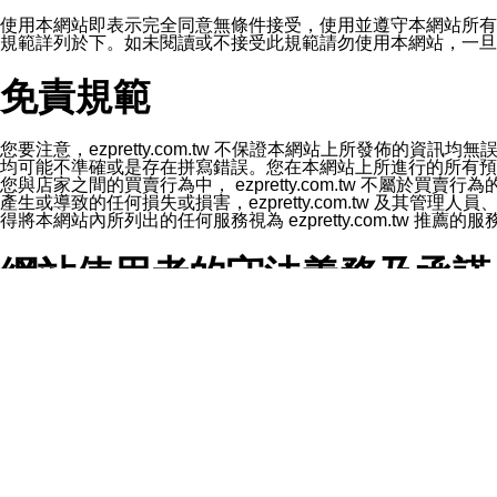
1.LINE 帳號設定的電話號碼與本公司/本服務所傳來的電話
2.該 LINE 帳號已在 LINE APP 設定中，同意接收通知型訊
使用本網站即表示完全同意無條件接受，使用並遵守本網站所有條款。您與
3.LINE 帳號未封鎖傳送訊息之 LINE 官方帳號。
規範詳列於下。如未閱讀或不接受此規範請勿使用本網站，一旦使用本
欲變更通知型訊息的設定，操作如下：
1.點選「主頁」＞「設定」
免責規範
2.點選「隱私設定」
3.點選「提供使用資料」
4.點選「LINE通知型訊息」
5.開關「接收LINE通知型訊息」
您要注意，ezpretty.com.tw 不保證本網站上所發佈
❗️關閉「接收通知型訊息」後，將不會接收到來自任何企業
均可能不準確或是存在拼寫錯誤。您在本網站上所進行的所有預訂服務均是與
您與店家之間的買賣行為中， ezpretty.com.tw 不
產生或導致的任何損失或損害，ezpretty.com.tw 及其管理
得將本網站內所列出的任何服務視為 ezpretty.com.tw 推
網站使用者的守法義務及承諾
本條款構成您與 ezPretty 間之有效契約。 本條款中如
年齡和責任
你向 ezpretty.com.tw您確認您已經達到使用本網站
網站時所產生的交易責任。