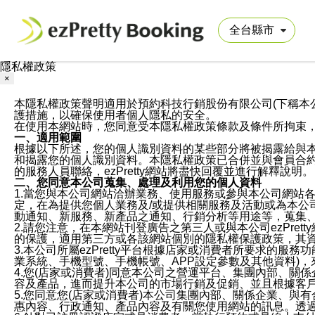
隱私權政策
×
本隱私權政策聲明適用於預約科技行銷股份有限公司(下稱本公司)於ezP
護措施，以確保使用者個人隱私的安全。
在使用本網站時，您同意受本隱私權政策條款及條件所拘束
一、適用範圍
根據以下所述，您的個人識別資料的某些部分將被揭露給與
和揭露您的個人識別資料。本隱私權政策已合併並與會員合約的
的服務人員聯絡，ezPretty網站將盡快回覆並進行解釋說明。
二、您同意本公司蒐集、處理及利用您的個人資料
1.當您與本公司網站洽辦業務、使用服務或參與本公司網站
定，在為提供您個人業務及/或提供相關服務及活動或為本
動通知、新服務、新產品之通知、行銷分析等用途等，蒐集
2.請您注意，在本網站刊登廣告之第三人或與本公司ezPr
的保護，適用第三方或各該網站個別的隱私權保護政策，其
3.本公司所屬ezPretty平台根據店家或消費者所要求的
業系統、手機型號、手機帳號、APP設定參數及其他資料)
4.您(店家或消費者)同意本公司之營運平台、集團內部、
容及產品，進而提升本公司的市場行銷及促銷、並且根據客
5.您同意您(店家或消費者)本公司集團內部、關係企業、
惠內容、行政通知、產品內容及有關您使用網站的訊息。透過