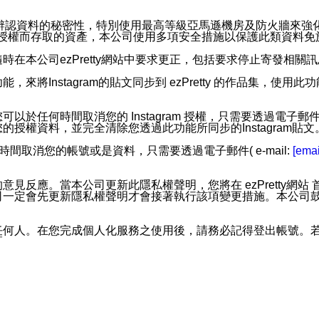
。
您個人辨認資料的秘密性，特別使用最高等級亞馬遜機房及防火牆來
失及未經授權而存取的資產，本公司使用多項安全措施以保護此類資料
在本公司ezPretty網站中要求更正，包括要求停止寄發相關
步功能，來將Instagram的貼文同步到 ezPretty 的作品集，使
步功能，您可以於任何時間取消您的 Instagram 授權，只需要
授權資料，並完全清除您透過此功能所同步的Instagram貼文
時間取消您的帳號或是資料，只需要透過電子郵件( e-mail:
[emai
應。當本公司更新此隱私權聲明，您將在 ezPretty網站 首頁
定會先更新隱私權聲明才會接著執行該項變更措施。本公司鼓勵您定
任何人。在您完成個人化服務之使用後，請務必記得登出帳號。
區。
並傳送或宣傳本網站各項服務之資料或電子郵件供您參考。您能
入本公司/本服務好友，您仍可接收到通知型訊息。
限，以廣告或其他目的的訊息皆不會被傳送。滿足以下三個條件