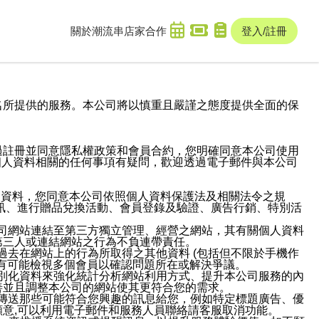
關於潮流串
店家合作
登入/註冊
域名及次級網域名所提供的服務。本公司將以慎重且嚴謹之態度提供全面的保
過註冊並同意隱私權政策和會員合約，您明確同意本公司使用
與個人資料相關的任何事項有疑問，歡迎透過電子郵件與本公司
人資料，您同意本公司依照個人資料保護法及相關法令之規
訊、進行贈品兌換活動、會員登錄及驗證、廣告行銷、特別活
本公司網站連結至第三方獨立管理、經營之網站，其有關個人資料
第三人或連結網站之行為不負連帶責任。
或過去在網站上的行為所取得之其他資料 (包括但不限於手機作
也有可能檢視多個會員以確認問題所在或解決爭議。
識別化資料來強化統計分析網站利用方式、提升本公司服務的內
善並且調整本公司的網站使其更符合您的需求。
並傳送那些可能符合您興趣的訊息給您，例如特定標題廣告、優
意,可以利用電子郵件和服務人員聯絡請客服取消功能。