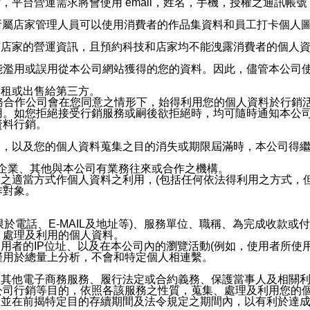
，平台營運需求將會使用 email，姓名，手機，授權之通訊
供所屬店家管理人員可以使用消費者的作品集資料和員工打卡個人圖像
何店家的營運資訊，且預約科技和店家均不能洩露消費者的個人
能濫用或誤用從本公司網站獲得的您的資料。因此，儘管本公司
出租或出售給第三方。
業務合作公司會在您同意之情形下，始得利用您的個人資料於行銷
用。如您拒絕接受行銷服務或嗣後欲拒絕時，均可隨時通知本公
資料行銷。
內，以及您的個人資料蒐集之目的消失或期限屆滿時，本公司得
係企業、其他與本公司有業務往來或合作之機構。
技之適當方式作個人資料之利用，(包括任何依法得利用之方式，
作對象。
限於電話、E-MAIL及地址等)、服務單位、職稱、為完成收款
、處理及利用的個人資料。
使用者的IP位址、以及在本公司內的瀏覽活動(例如，使用者所使
僅用於總量上分析，不會和特定個人相連繫。
及其他電子商務服務、履行法定或合約義務、保護當事人及相關
公司行銷等目的，依照各該服務之性質，蒐集、處理及利用您的
，並在前揭特定目的存續期間及法令規定之期間內，以有利於達成