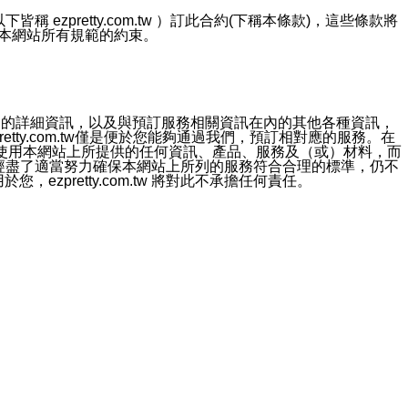
ezpretty.com.tw ）訂此合約(下稱本條款)，這些條款將
接受本網站所有規範的約束。
約店家的詳細資訊，以及與預訂服務相關資訊在內的其他各種資訊，
etty.com.tw僅是便於您能夠通過我們，預訂相對應的服務。在
對於因為使用本網站上所提供的任何資訊、產品、服務及（或）材料，而
m.tw 已經盡了適當努力確保本網站上所列的服務符合合理的標準，仍不
ezpretty.com.tw 將對此不承擔任何責任。
均應依誠實信用、平等互惠原則，共商解決之道。
力的法律責任。您理解使用本網站時及他人使用您的登錄資訊使用本