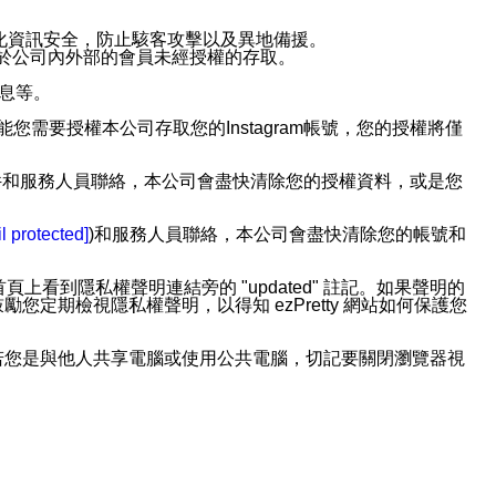
強化資訊安全，防止駭客攻擊以及異地備援。
免於公司內外部的會員未經授權的存取。
訊息等。
用此功能您需要授權本公司存取您的Instagram帳號，您的授權將僅
透過電子郵件和服務人員聯絡，本公司會盡快清除您的授權資料，或是您
。
l protected]
)和服務人員聯絡，本公司會盡快清除您的帳號和
上看到隱私權聲明連結旁的 "updated" 註記。如果聲明的
期檢視隱私權聲明，以得知 ezPretty 網站如何保護您
若您是與他人共享電腦或使用公共電腦，切記要關閉瀏覽器視
依照該資料或電子郵件所指示之方法、說明或功能連結，隨時
者，將可收到通知型訊息。