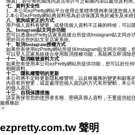
傳真)，於中華民國境內及法令許可之範圍內加以處理及利用
七、資料安全性
1、本公司ezPretty網站平台使用企業標準慣例來保護
2.本公司ezPretty網站將資料視為必須保護其免於滅
八、查詢或更正的方式
用戶個人資料有變更、或發現個人資料不正確的時候，可以隨時
九、Instagram貼文同步功能
您可以透過ezPretty店家系統後台所提供Instagram貼文同
用於同步您的貼文至店家系統。
十、取消Instagram授權方式
如果您有使用ezPretty網站所提供Instagram貼文同
可以登入店家系統後台使用取消授權功能，系統將立即清除您的
十一、取消帳號資料方式
如果您有使用本公司ezPretty網站所提供功能，您可以於任何
相關資料。
十二、隱私權聲明的更新
本公司將不定時更新隱私權聲明，以反映服務的變更和顧客的意見反
內容有所變更，或是處理您個人資訊的方式有所變動，本公司一
的個人資訊。
十三、自我保護措施
請妥善保管您的使用者名稱、密碼及個人資料，不要提供給
窗，以防止他人讀取您的個人資料、信件或進入所機關管理
服務條款
十四、傳送宣傳本站資訊或電子郵件之政策
×
您同意本公司網站，透過您所提供的郵件地址與您取得聯絡
停止接收這些資料或電子郵件。
十五、訊息通知
ezpretty.com.tw 聲明
本公司/本服務將以通知型訊息傳送重要訊息給您。即使未加
本公司/本服務傳送之通知型訊息以對您有效且重要的訊息為