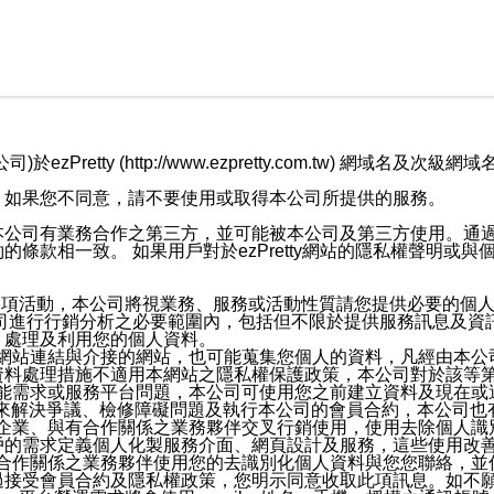
retty (http://www.ezpretty.com.tw) 網
，如果您不同意，請不要使用或取得本公司所提供的服務。
本公司有業務合作之第三方，並可能被本公司及第三方使用。通
條款相一致。 如果用戶對於ezPretty網站的隱私權聲明或
各項活動，本公司將視業務、服務或活動性質請您提供必要的個
公司進行行銷分析之必要範圍內，包括但不限於提供服務訊息及資
、處理及利用您的個人資料。
etty網站連結與介接的網站，也可能蒐集您個人的資料，凡經由
資料處理措施不適用本網站之隱私權保護政策，本公司對於該等
服務功能需求或服務平台問題，本公司可使用您之前建立資料及現在
，來解決爭議、檢修障礙問題及執行本公司的會員合約，本公司
關係企業、與有合作關係之業務夥伴交叉行銷使用，使用去除個人
戶的需求定義個人化製服務介面、網頁設計及服務，這些使用改
與有合作關係之業務夥伴使用您的去識別化個人資料與您您聯絡，
接受會員合約及隱私權政策，您明示同意收取此項訊息。如不願