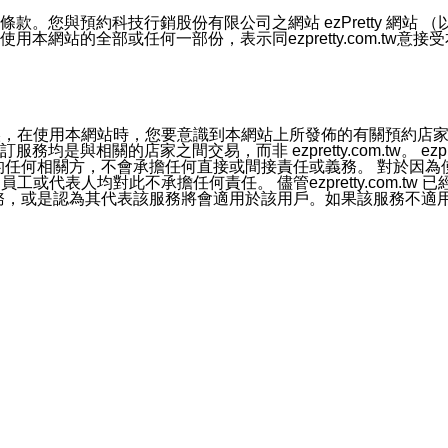
號碼比對相符。
息。
預約科技行銷股份有限公司之網站 ezPretty 網站 （以下皆稱 
網站的全部或任何一部份，表示同ezpretty.com.tw意
的資訊均無誤，在使用本網站時，您要意識到本網站上所發佈的有關預
官方帳號或認證官方帳號的通知型訊息。
相關的店家之間交易，而非 ezpretty.com.tw。 ezpr
屬於買賣行為的任何相關方，不會承擔任何直接或間接責任或義務。 
人員、員工或代表人均對此不承擔任何責任。 儘管ezpretty.co
薦的服務，或是認為其代表該服務將會適用於該用戶。如果該服務不適用於您，
有一部無效時，不影響其他條款之效力。 本條款如有未盡之處，雙方
的合法年齡。可以針對您在使用本網站時產生的任何責任，形成有約束