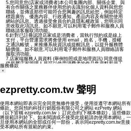
5.您同意您(店家或消費者)本公司集團內部、關係企業、與
有合作關係之業務夥伴使用您的去識別化個人資料與您您
聯絡，並傳送那些可能符合您興趣的訊息給您，例如特定
標題廣告、優惠內容、行政通知、產品內容及有關您使用
網站的訊息。透過接受會員合約及隱私權政策，您明示同
意收取此項訊息。如不願意,可以利用電子郵件和服務人員
聯絡請客服取消功能。
6.針對已註冊認證店家或是消費者，當執行預約或是線上
支付，平台營運需求將會使用 email，姓名，手機，授權
之通訊帳號，來推播系統資訊或提醒訊息，以提升服務體
驗價值。如不願意,可以利用電子郵件和服務人員聯絡請客
服取消功能。
7.店家端服務人員資料 (舉例拍照或是地理資訊) 同意僅提
供所屬店家管理人員可以使用消費者的作品集資料和員工
服務條款
打卡個人圖像行為。本公司及ezPretty平台不會做任何使
×
用。
三、本公司對您個人資料的揭露
1.基於現有服務平台的監管環境，預約科技保證不會揭露
ezpretty.com.tw 聲明
任何店家的營運資訊，且預約科技和店家均不能洩露消費
者的個人資料。然而，在某些情況下，本公司可能會因受
政府要求或法律規定，而被迫向政府或第三方提供資料。
第三方也可能非法地攔截或存取傳輸的私人通訊，或會員
使用本網站即表示完全同意無條件接受，使用並遵守本網站所有
可能濫用或誤用從本公司網站獲得的您的資料。因此，儘
條款。您與預約科技行銷股份有限公司之網站 ezPretty 網站
管本公司使用企業標準的保護措施來保護您的隱私，本公
（以下皆稱 ezpretty.com.tw ）訂此合約(下稱本條款)，這些條款
司並未承諾您的個人識別資料或私人通訊將永遠保密。
將規範詳列於下。如未閱讀或不接受此規範請勿使用本網站，一
2.根據本公司的政策，本公司不會將涉及您的個人識別資
旦使用本網站的全部或任何一部份，表示同ezpretty.com.tw意接
料出租或出售給第三方。
受本網站所有規範的約束。
3. 本公司、所屬集團、關係企業或與其合作行銷之第三方