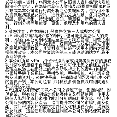
必要的個人資料，您同意本公司依照個人資料保護法及相
關法令之規定，在為提供您個人業務及/或提供相關服務及
活動或為本公司進行行銷分析之必要範圍內，包括但不限
於提供服務訊息及資訊、進行贈品兌換活動、會員登錄及
驗證、廣告行銷、特別活動通知、新服務、新產品之通
知、行銷分析等用途等，蒐集、處理及利用您的個人資
料。
2.請您注意，在本網站刊登廣告之第三人或與本公司
ezPretty網站連結與介接的網站，也可能蒐集您個人的資
料，凡經由本公司網站連結至第三方獨立管理、經營之網
站，其有關個人資料的保護，適用第三方或各該網站個別
的隱私權保護政策，其資料處理措施不適用本網站之隱私
權保護政策，本公司對於該等第三人或連結網站之行為不
負連帶責任。
3.本公司所屬ezPretty平台根據店家或消費者所要求的服務
功能需求或服務平台問題，本公司可使用您之前建立資料
及現在或過去在網站上的行為所取得之其他資料 (包括但
不限於手機作業系統、手機型號、手機帳號、APP設定參
數及其他資料)，來解決爭議、檢修障礙問題及執行本公司
的會員合約，本公司也有可能檢視多個會員以確認問題所
在或解決爭議。
4.您(店家或消費者)同意本公司之營運平台、集團內部、關
係企業、與有合作關係之業務夥伴交叉行銷使用，使用去
除個人識別化資料來強化統計分析網站利用方式、提升本
公司服務的內容及產品，進而提升本公司的市場行銷及促
銷、並且根據客戶的需求定義個人化製服務介面、網頁設
計及服務，這些使用改善並且調整本公司的網站使其更符
合您的需求。