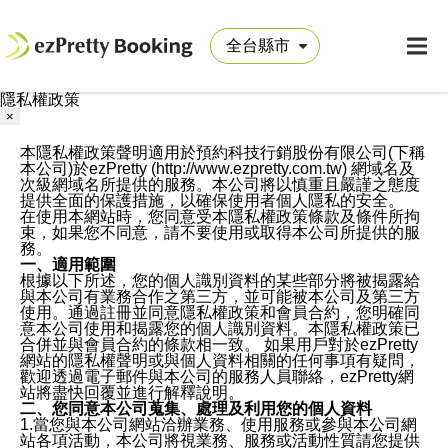
隱私權政策
×
本隱私權政策聲明適用於預約科技行銷股份有限公司(下稱
本公司)於ezPretty (http://www.ezpretty.com.tw) 網域名及
次級網域名所提供的服務。本公司將以慎重且嚴謹之態度
提供全面的保護措施，以確保使用者個人隱私的安全。
在使用本網站時，您同意受本隱私權政策條款及條件所拘
束，如果您不同意，請不要使用或取得本公司所提供的服
務。
一、適用範圍
根據以下所述，您的個人識別資料的某些部分將被揭露給
與本公司有業務合作之第三方，並可能被本公司及第三方
使用。通過註冊並同意隱私權政策和會員合約，您明確同
意本公司使用和揭露您的個人識別資料。本隱私權政策已
合併並與會員合約的條款相一致。 如果用戶對於ezPretty
網站的隱私權聲明或與個人資料相關的任何事項有疑問，
歡迎透過電子郵件與本公司的服務人員聯絡，ezPretty網
站將盡快回覆並進行解釋說明。
二、您同意本公司蒐集、處理及利用您的個人資料
1.當您與本公司網站洽辦業務、使用服務或參與本公司網
站各項活動，本公司將視業務、服務或活動性質請您提供