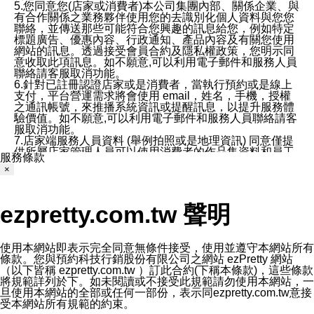
5.您同意您(店家或消費者)本公司集團內部、關係企業、與
有合作關係之業務夥伴使用您的去識別化個人資料與您您
聯絡，並傳送那些可能符合您興趣的訊息給您，例如特定
標題廣告、優惠內容、行政通知、產品內容及有關您使用
網站的訊息。透過接受會員合約及隱私權政策，您明示同
意收取此項訊息。如不願意,可以利用電子郵件和服務人員
聯絡請客服取消功能。
6.針對已註冊認證店家或是消費者，當執行預約或是線上
支付，平台營運需求將會使用 email，姓名，手機，授權
之通訊帳號，來推播系統資訊或提醒訊息，以提升服務體
驗價值。如不願意,可以利用電子郵件和服務人員聯絡請客
服取消功能。
7.店家端服務人員資料 (舉例拍照或是地理資訊) 同意僅提
供所屬店家管理人員可以使用消費者的作品集資料和員工
服務條款
打卡個人圖像行為。本公司及ezPretty平台不會做任何使
×
用。
三、本公司對您個人資料的揭露
1.基於現有服務平台的監管環境，預約科技保證不會揭露
ezpretty.com.tw 聲明
任何店家的營運資訊，且預約科技和店家均不能洩露消費
者的個人資料。然而，在某些情況下，本公司可能會因受
政府要求或法律規定，而被迫向政府或第三方提供資料。
第三方也可能非法地攔截或存取傳輸的私人通訊，或會員
使用本網站即表示完全同意無條件接受，使用並遵守本網站所有
可能濫用或誤用從本公司網站獲得的您的資料。因此，儘
條款。您與預約科技行銷股份有限公司之網站 ezPretty 網站
管本公司使用企業標準的保護措施來保護您的隱私，本公
（以下皆稱 ezpretty.com.tw ）訂此合約(下稱本條款)，這些條款
司並未承諾您的個人識別資料或私人通訊將永遠保密。
將規範詳列於下。如未閱讀或不接受此規範請勿使用本網站，一
2.根據本公司的政策，本公司不會將涉及您的個人識別資
旦使用本網站的全部或任何一部份，表示同ezpretty.com.tw意接
料出租或出售給第三方。
受本網站所有規範的約束。
3. 本公司、所屬集團、關係企業或與其合作行銷之第三方