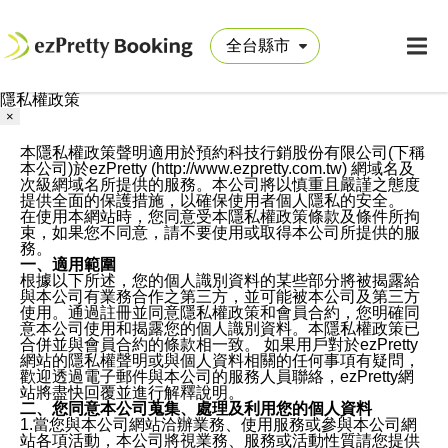
隱私權政策
×
本隱私權政策聲明適用於預約科技行銷股份有限公司(下稱
本公司)於ezPretty (http://www.ezpretty.com.tw) 網域名及
次級網域名所提供的服務。本公司將以慎重且嚴謹之態度
提供全面的保護措施，以確保使用者個人隱私的安全。
在使用本網站時，您同意受本隱私權政策條款及條件所拘
束，如果您不同意，請不要使用或取得本公司所提供的服
務。
一、適用範圍
根據以下所述，您的個人識別資料的某些部分將被揭露給
與本公司有業務合作之第三方，並可能被本公司及第三方
使用。通過註冊並同意隱私權政策和會員合約，您明確同
意本公司使用和揭露您的個人識別資料。本隱私權政策已
合併並與會員合約的條款相一致。 如果用戶對於ezPretty
網站的隱私權聲明或與個人資料相關的任何事項有疑問，
歡迎透過電子郵件與本公司的服務人員聯絡，ezPretty網
站將盡快回覆並進行解釋說明。
二、您同意本公司蒐集、處理及利用您的個人資料
1.當您與本公司網站洽辦業務、使用服務或參與本公司網
站各項活動，本公司將視業務、服務或活動性質請您提供