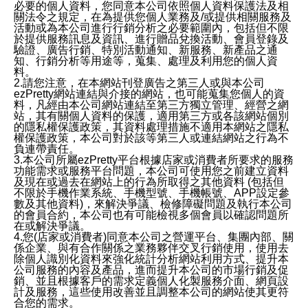
必要的個人資料，您同意本公司依照個人資料保護法及相
關法令之規定，在為提供您個人業務及/或提供相關服務及
活動或為本公司進行行銷分析之必要範圍內，包括但不限
於提供服務訊息及資訊、進行贈品兌換活動、會員登錄及
驗證、廣告行銷、特別活動通知、新服務、新產品之通
知、行銷分析等用途等，蒐集、處理及利用您的個人資
料。
2.請您注意，在本網站刊登廣告之第三人或與本公司
ezPretty網站連結與介接的網站，也可能蒐集您個人的資
料，凡經由本公司網站連結至第三方獨立管理、經營之網
站，其有關個人資料的保護，適用第三方或各該網站個別
的隱私權保護政策，其資料處理措施不適用本網站之隱私
權保護政策，本公司對於該等第三人或連結網站之行為不
負連帶責任。
3.本公司所屬ezPretty平台根據店家或消費者所要求的服務
功能需求或服務平台問題，本公司可使用您之前建立資料
及現在或過去在網站上的行為所取得之其他資料 (包括但
不限於手機作業系統、手機型號、手機帳號、APP設定參
數及其他資料)，來解決爭議、檢修障礙問題及執行本公司
的會員合約，本公司也有可能檢視多個會員以確認問題所
在或解決爭議。
4.您(店家或消費者)同意本公司之營運平台、集團內部、關
係企業、與有合作關係之業務夥伴交叉行銷使用，使用去
除個人識別化資料來強化統計分析網站利用方式、提升本
公司服務的內容及產品，進而提升本公司的市場行銷及促
銷、並且根據客戶的需求定義個人化製服務介面、網頁設
計及服務，這些使用改善並且調整本公司的網站使其更符
合您的需求。