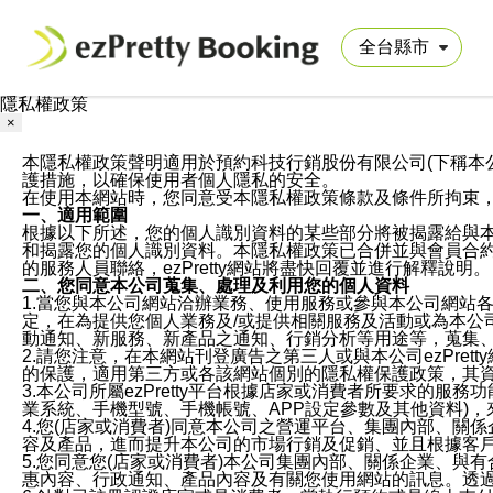
隱私權政策
×
本隱私權政策聲明適用於預約科技行銷股份有限公司(下稱本公司)於ezP
護措施，以確保使用者個人隱私的安全。
在使用本網站時，您同意受本隱私權政策條款及條件所拘束
一、適用範圍
根據以下所述，您的個人識別資料的某些部分將被揭露給與
和揭露您的個人識別資料。本隱私權政策已合併並與會員合約的
的服務人員聯絡，ezPretty網站將盡快回覆並進行解釋說明。
二、您同意本公司蒐集、處理及利用您的個人資料
1.當您與本公司網站洽辦業務、使用服務或參與本公司網站
定，在為提供您個人業務及/或提供相關服務及活動或為本
動通知、新服務、新產品之通知、行銷分析等用途等，蒐集
2.請您注意，在本網站刊登廣告之第三人或與本公司ezPr
的保護，適用第三方或各該網站個別的隱私權保護政策，其
3.本公司所屬ezPretty平台根據店家或消費者所要求的
業系統、手機型號、手機帳號、APP設定參數及其他資料)
4.您(店家或消費者)同意本公司之營運平台、集團內部、
容及產品，進而提升本公司的市場行銷及促銷、並且根據客
5.您同意您(店家或消費者)本公司集團內部、關係企業、
惠內容、行政通知、產品內容及有關您使用網站的訊息。透過