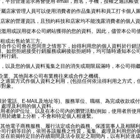
，平台營運需求將會使用 email，姓名，手機，授權之通訊
供所屬店家管理人員可以使用消費者的作品集資料和員工打卡個人圖像
何店家的營運資訊，且預約科技和店家均不能洩露消費者的個人
能濫用或誤用從本公司網站獲得的您的資料。因此，儘管本公司
出租或出售給第三方。
業務合作公司會在您同意之情形下，始得利用您的個人資料於行銷
用。如您拒絕接受行銷服務或嗣後欲拒絕時，均可隨時通知本公
資料行銷。
內，以及您的個人資料蒐集之目的消失或期限屆滿時，本公司得
係企業、其他與本公司有業務往來或合作之機構。
技之適當方式作個人資料之利用，(包括任何依法得利用之方式，
作對象。
限於電話、E-MAIL及地址等)、服務單位、職稱、為完成收款
、處理及利用的個人資料。
使用者的IP位址、以及在本公司內的瀏覽活動(例如，使用者所使
僅用於總量上分析，不會和特定個人相連繫。
及其他電子商務服務、履行法定或合約義務、保護當事人及相關
公司行銷等目的，依照各該服務之性質，蒐集、處理及利用您的
，並在前揭特定目的存續期間及法令規定之期間內，以有利於達成