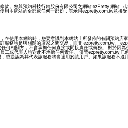
號碼比對相符。
息。
預約科技行銷股份有限公司之網站 ezPretty 網站 （以下皆稱 
網站的全部或任何一部份，表示同ezpretty.com.tw意
的資訊均無誤，在使用本網站時，您要意識到本網站上所發佈的有關預
官方帳號或認證官方帳號的通知型訊息。
相關的店家之間交易，而非 ezpretty.com.tw。 ezpr
屬於買賣行為的任何相關方，不會承擔任何直接或間接責任或義務。 
人員、員工或代表人均對此不承擔任何責任。 儘管ezpretty.co
薦的服務，或是認為其代表該服務將會適用於該用戶。如果該服務不適用於您，
有一部無效時，不影響其他條款之效力。 本條款如有未盡之處，雙方
的合法年齡。可以針對您在使用本網站時產生的任何責任，形成有約束