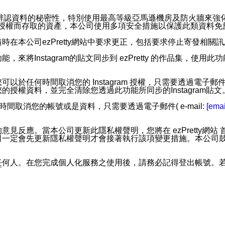
。
您個人辨認資料的秘密性，特別使用最高等級亞馬遜機房及防火牆來
失及未經授權而存取的資產，本公司使用多項安全措施以保護此類資料
在本公司ezPretty網站中要求更正，包括要求停止寄發相關
步功能，來將Instagram的貼文同步到 ezPretty 的作品集，使
步功能，您可以於任何時間取消您的 Instagram 授權，只需要
授權資料，並完全清除您透過此功能所同步的Instagram貼文
時間取消您的帳號或是資料，只需要透過電子郵件( e-mail:
[emai
應。當本公司更新此隱私權聲明，您將在 ezPretty網站 首頁
定會先更新隱私權聲明才會接著執行該項變更措施。本公司鼓勵您定
任何人。在您完成個人化服務之使用後，請務必記得登出帳號。
區。
並傳送或宣傳本網站各項服務之資料或電子郵件供您參考。您能
入本公司/本服務好友，您仍可接收到通知型訊息。
限，以廣告或其他目的的訊息皆不會被傳送。滿足以下三個條件