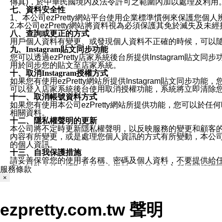
傳真)，於中華民國境內及法令許可之範圍內加以處理及利用
七、資料安全性
1、本公司ezPretty網站平台使用企業標準慣例來保護
2.本公司ezPretty網站將資料視為必須保護其免於滅
八、查詢或更正的方式
用戶個人資料有變更、或發現個人資料不正確的時候，可以隨時
九、Instagram貼文同步功能
您可以透過ezPretty店家系統後台所提供Instagram貼文同
用於同步您的貼文至店家系統。
十、取消Instagram授權方式
如果您有使用ezPretty網站所提供Instagram貼文同
可以登入店家系統後台使用取消授權功能，系統將立即清除您的
十一、取消帳號資料方式
如果您有使用本公司ezPretty網站所提供功能，您可以於任何
相關資料。
十二、隱私權聲明的更新
本公司將不定時更新隱私權聲明，以反映服務的變更和顧客的意見反
內容有所變更，或是處理您個人資訊的方式有所變動，本公司一
的個人資訊。
十三、自我保護措施
請妥善保管您的使用者名稱、密碼及個人資料，不要提供給
窗，以防止他人讀取您的個人資料、信件或進入所機關管理
服務條款
十四、傳送宣傳本站資訊或電子郵件之政策
×
您同意本公司網站，透過您所提供的郵件地址與您取得聯絡
停止接收這些資料或電子郵件。
十五、訊息通知
ezpretty.com.tw 聲明
本公司/本服務將以通知型訊息傳送重要訊息給您。即使未加
本公司/本服務傳送之通知型訊息以對您有效且重要的訊息為