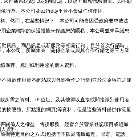
帳號，來推播系統資訊或提醒訊息，以提升服務體驗價值。如不願
行為。本公司及ezPretty平台不會做任何使用。
資料。然而，在某些情況下，本公司可能會因受政府要求或法
使用企業標準的保護措施來保護您的隱私，本公司並未承諾您
活動資訊、商品訊息或新服務等相關行銷，且於首次行銷時，
司，本公司、所屬集團、關係企業或與其合作行銷之第三方業
繼續保存、處理或利用您的個人資料。
但不限於使用於本網站或與外部合作之行銷)並於法令容許之範
或付款所需之資料、IＰ位址、及其他得以直接或間接識別使用者
用的軟硬體、所點選的網頁)等資料，但是這些資料僅供作流量
利害關係人之權益、售後服務、經營合於營業登記項目或組織
個人資料。
前揭特定目的之方式(包括但不限於電腦處理、郵寄、電話、