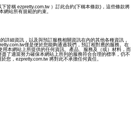
ezpretty.com.tw ）訂此合約(下稱本條款)，這些條款將
接受本網站所有規範的約束。
約店家的詳細資訊，以及與預訂服務相關資訊在內的其他各種資訊，
etty.com.tw僅是便於您能夠通過我們，預訂相對應的服務。在
對於因為使用本網站上所提供的任何資訊、產品、服務及（或）材料，而
m.tw 已經盡了適當努力確保本網站上所列的服務符合合理的標準，仍不
ezpretty.com.tw 將對此不承擔任何責任。
均應依誠實信用、平等互惠原則，共商解決之道。
力的法律責任。您理解使用本網站時及他人使用您的登錄資訊使用本