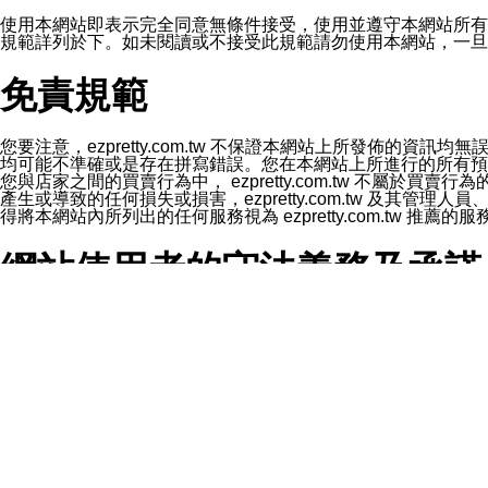
1.LINE 帳號設定的電話號碼與本公司/本服務所傳來的電話
2.該 LINE 帳號已在 LINE APP 設定中，同意接收通知型訊
使用本網站即表示完全同意無條件接受，使用並遵守本網站所有條款。您與
3.LINE 帳號未封鎖傳送訊息之 LINE 官方帳號。
規範詳列於下。如未閱讀或不接受此規範請勿使用本網站，一旦使用本
欲變更通知型訊息的設定，操作如下：
1.點選「主頁」＞「設定」
免責規範
2.點選「隱私設定」
3.點選「提供使用資料」
4.點選「LINE通知型訊息」
5.開關「接收LINE通知型訊息」
您要注意，ezpretty.com.tw 不保證本網站上所發佈
❗️關閉「接收通知型訊息」後，將不會接收到來自任何企業
均可能不準確或是存在拼寫錯誤。您在本網站上所進行的所有預訂服務均是與
您與店家之間的買賣行為中， ezpretty.com.tw 不
產生或導致的任何損失或損害，ezpretty.com.tw 及其管理
得將本網站內所列出的任何服務視為 ezpretty.com.tw 推
網站使用者的守法義務及承諾
本條款構成您與 ezPretty 間之有效契約。 本條款中如
年齡和責任
你向 ezpretty.com.tw您確認您已經達到使用本網站
網站時所產生的交易責任。