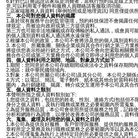
6.針對已註冊認證店家或是消費者，當執行預約或是線上支付
意,可以利用電子郵件和服務人員聯絡請客服取消功能。
7.店家端服務人員資料 (舉例拍照或是地理資訊) 同意僅提
三、本公司對您個人資料的揭露
1.基於現有服務平台的監管環境，預約科技保證不會揭露任
律規定，而被迫向政府或第三方提供資料。
第三方也可能非法地攔截或存取傳輸的私人通訊，或會員可
的個人識別資料或私人通訊將永遠保密。
2.根據本公司的政策，本公司不會將涉及您的個人識別資料
3. 本公司、所屬集團、關係企業或與其合作行銷之第三方
將提供您表示拒絕行銷之方式，本公司不會向您索取相關費
務合作公司或第三方業務合作公司將立即停止利用您的個人
四、個人資料利用之期間、地區、對象及方式如下
1.期間：您同意於本公司存續期間或依法令之資料保存期間
2.地區：就中華民國領域內。
3.對象：本公司所屬公司(本公司)及其分公司、本公司之關
4.方式：以電話、簡訊、電子郵件、紙本或其他合於當時科
圍內，為行銷建檔、揭露、轉介或交互運用予本公司及其合
五、個人資料之類別
本聲明所指之個人資料類別如下:
1.您提供之資料，包括您的姓名、性別、連絡方式(包括但不
身分之個人資料，及執行職務或業務之必要範圍內所需蒐集
2.為提升服務品質，本公司會依照所提供服務之性質，記錄
分析和網路行為調查，以便於改善本公司的服務品質，資料
六、蒐集、處理及利用您的個人資料之目的
1.本公司為提供良好服務、客戶管理與服務、提供預約服務
章程所定之業務及執行職務或業務之必要範圍內等以及為本
2.本公司僅蒐集為執行上述特定目的所必要提供之個人資料