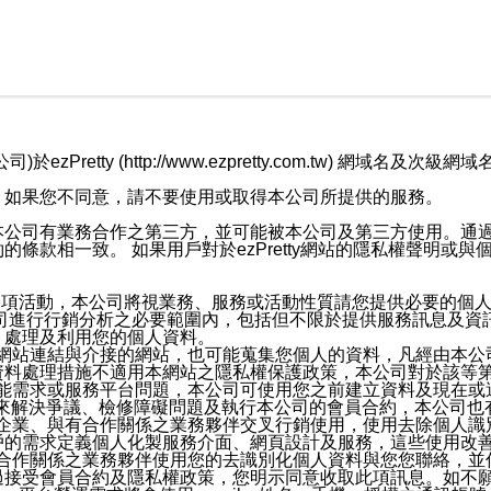
retty (http://www.ezpretty.com.tw) 網
，如果您不同意，請不要使用或取得本公司所提供的服務。
本公司有業務合作之第三方，並可能被本公司及第三方使用。通
條款相一致。 如果用戶對於ezPretty網站的隱私權聲明或
各項活動，本公司將視業務、服務或活動性質請您提供必要的個
公司進行行銷分析之必要範圍內，包括但不限於提供服務訊息及資
、處理及利用您的個人資料。
etty網站連結與介接的網站，也可能蒐集您個人的資料，凡經由
資料處理措施不適用本網站之隱私權保護政策，本公司對於該等
服務功能需求或服務平台問題，本公司可使用您之前建立資料及現在
，來解決爭議、檢修障礙問題及執行本公司的會員合約，本公司
關係企業、與有合作關係之業務夥伴交叉行銷使用，使用去除個人
戶的需求定義個人化製服務介面、網頁設計及服務，這些使用改
與有合作關係之業務夥伴使用您的去識別化個人資料與您您聯絡，
接受會員合約及隱私權政策，您明示同意收取此項訊息。如不願