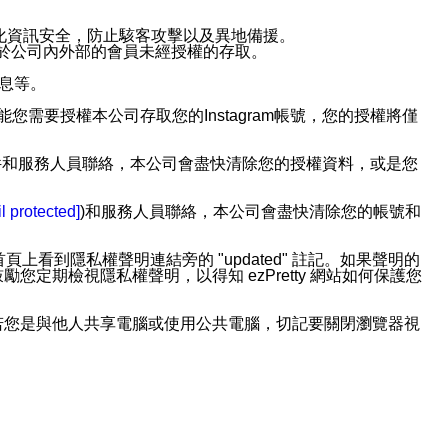
強化資訊安全，防止駭客攻擊以及異地備援。
免於公司內外部的會員未經授權的存取。
訊息等。
用此功能您需要授權本公司存取您的Instagram帳號，您的授權將僅
透過電子郵件和服務人員聯絡，本公司會盡快清除您的授權資料，或是您
。
l protected]
)和服務人員聯絡，本公司會盡快清除您的帳號和
上看到隱私權聲明連結旁的 "updated" 註記。如果聲明的
期檢視隱私權聲明，以得知 ezPretty 網站如何保護您
若您是與他人共享電腦或使用公共電腦，切記要關閉瀏覽器視
依照該資料或電子郵件所指示之方法、說明或功能連結，隨時
者，將可收到通知型訊息。