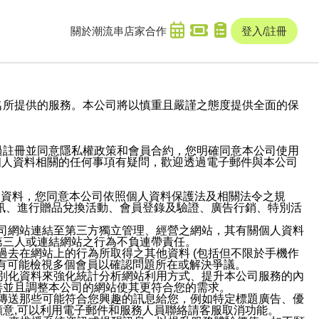
關於潮流串
店家合作
登入/註冊
域名及次級網域名所提供的服務。本公司將以慎重且嚴謹之態度提供全面的保
過註冊並同意隱私權政策和會員合約，您明確同意本公司使用
與個人資料相關的任何事項有疑問，歡迎透過電子郵件與本公司
人資料，您同意本公司依照個人資料保護法及相關法令之規
訊、進行贈品兌換活動、會員登錄及驗證、廣告行銷、特別活
本公司網站連結至第三方獨立管理、經營之網站，其有關個人資料
第三人或連結網站之行為不負連帶責任。
或過去在網站上的行為所取得之其他資料 (包括但不限於手機作
也有可能檢視多個會員以確認問題所在或解決爭議。
識別化資料來強化統計分析網站利用方式、提升本公司服務的內
善並且調整本公司的網站使其更符合您的需求。
並傳送那些可能符合您興趣的訊息給您，例如特定標題廣告、優
意,可以利用電子郵件和服務人員聯絡請客服取消功能。