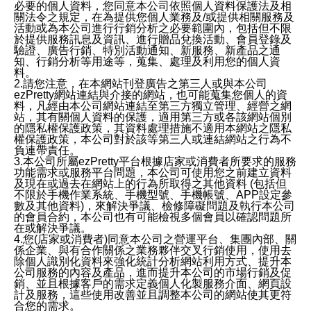
必要的個人資料，您同意本公司依照個人資料保護法及相
關法令之規定，在為提供您個人業務及/或提供相關服務及
活動或為本公司進行行銷分析之必要範圍內，包括但不限
於提供服務訊息及資訊、進行贈品兌換活動、會員登錄及
驗證、廣告行銷、特別活動通知、新服務、新產品之通
知、行銷分析等用途等，蒐集、處理及利用您的個人資
料。
2.請您注意，在本網站刊登廣告之第三人或與本公司
ezPretty網站連結與介接的網站，也可能蒐集您個人的資
料，凡經由本公司網站連結至第三方獨立管理、經營之網
站，其有關個人資料的保護，適用第三方或各該網站個別
的隱私權保護政策，其資料處理措施不適用本網站之隱私
權保護政策，本公司對於該等第三人或連結網站之行為不
負連帶責任。
3.本公司所屬ezPretty平台根據店家或消費者所要求的服務
功能需求或服務平台問題，本公司可使用您之前建立資料
及現在或過去在網站上的行為所取得之其他資料 (包括但
不限於手機作業系統、手機型號、手機帳號、APP設定參
數及其他資料)，來解決爭議、檢修障礙問題及執行本公司
的會員合約，本公司也有可能檢視多個會員以確認問題所
在或解決爭議。
4.您(店家或消費者)同意本公司之營運平台、集團內部、關
係企業、與有合作關係之業務夥伴交叉行銷使用，使用去
除個人識別化資料來強化統計分析網站利用方式、提升本
公司服務的內容及產品，進而提升本公司的市場行銷及促
銷、並且根據客戶的需求定義個人化製服務介面、網頁設
計及服務，這些使用改善並且調整本公司的網站使其更符
合您的需求。