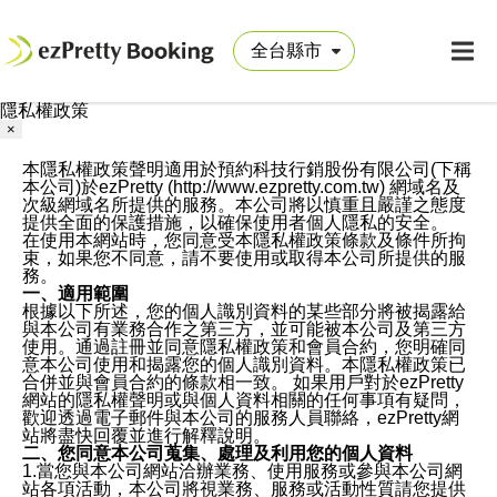
隱私權政策
×
本隱私權政策聲明適用於預約科技行銷股份有限公司(下稱
本公司)於ezPretty (http://www.ezpretty.com.tw) 網域名及
次級網域名所提供的服務。本公司將以慎重且嚴謹之態度
提供全面的保護措施，以確保使用者個人隱私的安全。
在使用本網站時，您同意受本隱私權政策條款及條件所拘
束，如果您不同意，請不要使用或取得本公司所提供的服
務。
一、適用範圍
根據以下所述，您的個人識別資料的某些部分將被揭露給
與本公司有業務合作之第三方，並可能被本公司及第三方
使用。通過註冊並同意隱私權政策和會員合約，您明確同
意本公司使用和揭露您的個人識別資料。本隱私權政策已
合併並與會員合約的條款相一致。 如果用戶對於ezPretty
網站的隱私權聲明或與個人資料相關的任何事項有疑問，
歡迎透過電子郵件與本公司的服務人員聯絡，ezPretty網
站將盡快回覆並進行解釋說明。
二、您同意本公司蒐集、處理及利用您的個人資料
1.當您與本公司網站洽辦業務、使用服務或參與本公司網
站各項活動，本公司將視業務、服務或活動性質請您提供