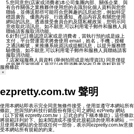
5.您同意您(店家或消費者)本公司集團內部、關係企業、與
有合作關係之業務夥伴使用您的去識別化個人資料與您您
聯絡，並傳送那些可能符合您興趣的訊息給您，例如特定
標題廣告、優惠內容、行政通知、產品內容及有關您使用
網站的訊息。透過接受會員合約及隱私權政策，您明示同
意收取此項訊息。如不願意,可以利用電子郵件和服務人員
聯絡請客服取消功能。
6.針對已註冊認證店家或是消費者，當執行預約或是線上
支付，平台營運需求將會使用 email，姓名，手機，授權
之通訊帳號，來推播系統資訊或提醒訊息，以提升服務體
驗價值。如不願意,可以利用電子郵件和服務人員聯絡請客
服取消功能。
7.店家端服務人員資料 (舉例拍照或是地理資訊) 同意僅提
供所屬店家管理人員可以使用消費者的作品集資料和員工
服務條款
打卡個人圖像行為。本公司及ezPretty平台不會做任何使
×
用。
三、本公司對您個人資料的揭露
1.基於現有服務平台的監管環境，預約科技保證不會揭露
ezpretty.com.tw 聲明
任何店家的營運資訊，且預約科技和店家均不能洩露消費
者的個人資料。然而，在某些情況下，本公司可能會因受
政府要求或法律規定，而被迫向政府或第三方提供資料。
第三方也可能非法地攔截或存取傳輸的私人通訊，或會員
使用本網站即表示完全同意無條件接受，使用並遵守本網站所有
可能濫用或誤用從本公司網站獲得的您的資料。因此，儘
條款。您與預約科技行銷股份有限公司之網站 ezPretty 網站
管本公司使用企業標準的保護措施來保護您的隱私，本公
（以下皆稱 ezpretty.com.tw ）訂此合約(下稱本條款)，這些條款
司並未承諾您的個人識別資料或私人通訊將永遠保密。
將規範詳列於下。如未閱讀或不接受此規範請勿使用本網站，一
2.根據本公司的政策，本公司不會將涉及您的個人識別資
旦使用本網站的全部或任何一部份，表示同ezpretty.com.tw意接
料出租或出售給第三方。
受本網站所有規範的約束。
3. 本公司、所屬集團、關係企業或與其合作行銷之第三方