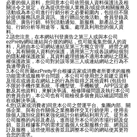
必要的個人資料，您同意本公司依照個人資料保護法及相
關法令之規定，在為提供您個人業務及/或提供相關服務及
活動或為本公司進行行銷分析之必要範圍內，包括但不限
於提供服務訊息及資訊、進行贈品兌換活動、會員登錄及
驗證、廣告行銷、特別活動通知、新服務、新產品之通
知、行銷分析等用途等，蒐集、處理及利用您的個人資
料。
2.請您注意，在本網站刊登廣告之第三人或與本公司
ezPretty網站連結與介接的網站，也可能蒐集您個人的資
料，凡經由本公司網站連結至第三方獨立管理、經營之網
站，其有關個人資料的保護，適用第三方或各該網站個別
的隱私權保護政策，其資料處理措施不適用本網站之隱私
權保護政策，本公司對於該等第三人或連結網站之行為不
負連帶責任。
3.本公司所屬ezPretty平台根據店家或消費者所要求的服務
功能需求或服務平台問題，本公司可使用您之前建立資料
及現在或過去在網站上的行為所取得之其他資料 (包括但
不限於手機作業系統、手機型號、手機帳號、APP設定參
數及其他資料)，來解決爭議、檢修障礙問題及執行本公司
的會員合約，本公司也有可能檢視多個會員以確認問題所
在或解決爭議。
4.您(店家或消費者)同意本公司之營運平台、集團內部、關
係企業、與有合作關係之業務夥伴交叉行銷使用，使用去
除個人識別化資料來強化統計分析網站利用方式、提升本
公司服務的內容及產品，進而提升本公司的市場行銷及促
銷、並且根據客戶的需求定義個人化製服務介面、網頁設
計及服務，這些使用改善並且調整本公司的網站使其更符
合您的需求。