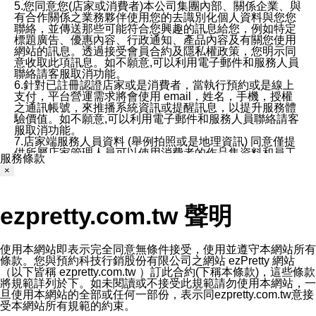
5.您同意您(店家或消費者)本公司集團內部、關係企業、與
有合作關係之業務夥伴使用您的去識別化個人資料與您您
聯絡，並傳送那些可能符合您興趣的訊息給您，例如特定
標題廣告、優惠內容、行政通知、產品內容及有關您使用
網站的訊息。透過接受會員合約及隱私權政策，您明示同
意收取此項訊息。如不願意,可以利用電子郵件和服務人員
聯絡請客服取消功能。
6.針對已註冊認證店家或是消費者，當執行預約或是線上
支付，平台營運需求將會使用 email，姓名，手機，授權
之通訊帳號，來推播系統資訊或提醒訊息，以提升服務體
驗價值。如不願意,可以利用電子郵件和服務人員聯絡請客
服取消功能。
7.店家端服務人員資料 (舉例拍照或是地理資訊) 同意僅提
供所屬店家管理人員可以使用消費者的作品集資料和員工
服務條款
打卡個人圖像行為。本公司及ezPretty平台不會做任何使
×
用。
三、本公司對您個人資料的揭露
1.基於現有服務平台的監管環境，預約科技保證不會揭露
ezpretty.com.tw 聲明
任何店家的營運資訊，且預約科技和店家均不能洩露消費
者的個人資料。然而，在某些情況下，本公司可能會因受
政府要求或法律規定，而被迫向政府或第三方提供資料。
第三方也可能非法地攔截或存取傳輸的私人通訊，或會員
使用本網站即表示完全同意無條件接受，使用並遵守本網站所有
可能濫用或誤用從本公司網站獲得的您的資料。因此，儘
條款。您與預約科技行銷股份有限公司之網站 ezPretty 網站
管本公司使用企業標準的保護措施來保護您的隱私，本公
（以下皆稱 ezpretty.com.tw ）訂此合約(下稱本條款)，這些條款
司並未承諾您的個人識別資料或私人通訊將永遠保密。
將規範詳列於下。如未閱讀或不接受此規範請勿使用本網站，一
2.根據本公司的政策，本公司不會將涉及您的個人識別資
旦使用本網站的全部或任何一部份，表示同ezpretty.com.tw意接
料出租或出售給第三方。
受本網站所有規範的約束。
3. 本公司、所屬集團、關係企業或與其合作行銷之第三方