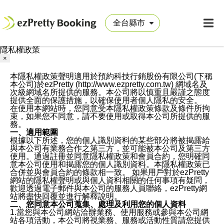
隱私權政策
×
本隱私權政策聲明適用於預約科技行銷股份有限公司(下稱
本公司)於ezPretty (http://www.ezpretty.com.tw) 網域名及
次級網域名所提供的服務。本公司將以慎重且嚴謹之態度
提供全面的保護措施，以確保使用者個人隱私的安全。
在使用本網站時，您同意受本隱私權政策條款及條件所拘
束，如果您不同意，請不要使用或取得本公司所提供的服
務。
一、適用範圍
根據以下所述，您的個人識別資料的某些部分將被揭露給
與本公司有業務合作之第三方，並可能被本公司及第三方
使用。通過註冊並同意隱私權政策和會員合約，您明確同
意本公司使用和揭露您的個人識別資料。本隱私權政策已
合併並與會員合約的條款相一致。 如果用戶對於ezPretty
網站的隱私權聲明或與個人資料相關的任何事項有疑問，
歡迎透過電子郵件與本公司的服務人員聯絡，ezPretty網
站將盡快回覆並進行解釋說明。
二、您同意本公司蒐集、處理及利用您的個人資料
1.當您與本公司網站洽辦業務、使用服務或參與本公司網
站各項活動，本公司將視業務、服務或活動性質請您提供