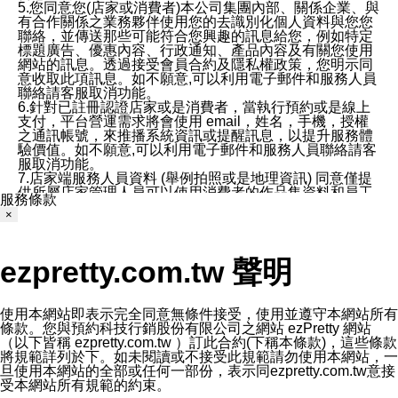
5.您同意您(店家或消費者)本公司集團內部、關係企業、與
有合作關係之業務夥伴使用您的去識別化個人資料與您您
聯絡，並傳送那些可能符合您興趣的訊息給您，例如特定
標題廣告、優惠內容、行政通知、產品內容及有關您使用
網站的訊息。透過接受會員合約及隱私權政策，您明示同
意收取此項訊息。如不願意,可以利用電子郵件和服務人員
聯絡請客服取消功能。
6.針對已註冊認證店家或是消費者，當執行預約或是線上
支付，平台營運需求將會使用 email，姓名，手機，授權
之通訊帳號，來推播系統資訊或提醒訊息，以提升服務體
驗價值。如不願意,可以利用電子郵件和服務人員聯絡請客
服取消功能。
7.店家端服務人員資料 (舉例拍照或是地理資訊) 同意僅提
供所屬店家管理人員可以使用消費者的作品集資料和員工
服務條款
打卡個人圖像行為。本公司及ezPretty平台不會做任何使
×
用。
三、本公司對您個人資料的揭露
1.基於現有服務平台的監管環境，預約科技保證不會揭露
ezpretty.com.tw 聲明
任何店家的營運資訊，且預約科技和店家均不能洩露消費
者的個人資料。然而，在某些情況下，本公司可能會因受
政府要求或法律規定，而被迫向政府或第三方提供資料。
第三方也可能非法地攔截或存取傳輸的私人通訊，或會員
使用本網站即表示完全同意無條件接受，使用並遵守本網站所有
可能濫用或誤用從本公司網站獲得的您的資料。因此，儘
條款。您與預約科技行銷股份有限公司之網站 ezPretty 網站
管本公司使用企業標準的保護措施來保護您的隱私，本公
（以下皆稱 ezpretty.com.tw ）訂此合約(下稱本條款)，這些條款
司並未承諾您的個人識別資料或私人通訊將永遠保密。
將規範詳列於下。如未閱讀或不接受此規範請勿使用本網站，一
2.根據本公司的政策，本公司不會將涉及您的個人識別資
旦使用本網站的全部或任何一部份，表示同ezpretty.com.tw意接
料出租或出售給第三方。
受本網站所有規範的約束。
3. 本公司、所屬集團、關係企業或與其合作行銷之第三方