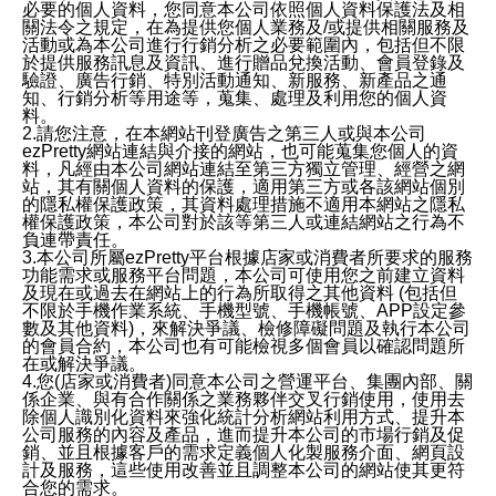
必要的個人資料，您同意本公司依照個人資料保護法及相
關法令之規定，在為提供您個人業務及/或提供相關服務及
活動或為本公司進行行銷分析之必要範圍內，包括但不限
於提供服務訊息及資訊、進行贈品兌換活動、會員登錄及
驗證、廣告行銷、特別活動通知、新服務、新產品之通
知、行銷分析等用途等，蒐集、處理及利用您的個人資
料。
2.請您注意，在本網站刊登廣告之第三人或與本公司
ezPretty網站連結與介接的網站，也可能蒐集您個人的資
料，凡經由本公司網站連結至第三方獨立管理、經營之網
站，其有關個人資料的保護，適用第三方或各該網站個別
的隱私權保護政策，其資料處理措施不適用本網站之隱私
權保護政策，本公司對於該等第三人或連結網站之行為不
負連帶責任。
3.本公司所屬ezPretty平台根據店家或消費者所要求的服務
功能需求或服務平台問題，本公司可使用您之前建立資料
及現在或過去在網站上的行為所取得之其他資料 (包括但
不限於手機作業系統、手機型號、手機帳號、APP設定參
數及其他資料)，來解決爭議、檢修障礙問題及執行本公司
的會員合約，本公司也有可能檢視多個會員以確認問題所
在或解決爭議。
4.您(店家或消費者)同意本公司之營運平台、集團內部、關
係企業、與有合作關係之業務夥伴交叉行銷使用，使用去
除個人識別化資料來強化統計分析網站利用方式、提升本
公司服務的內容及產品，進而提升本公司的市場行銷及促
銷、並且根據客戶的需求定義個人化製服務介面、網頁設
計及服務，這些使用改善並且調整本公司的網站使其更符
合您的需求。