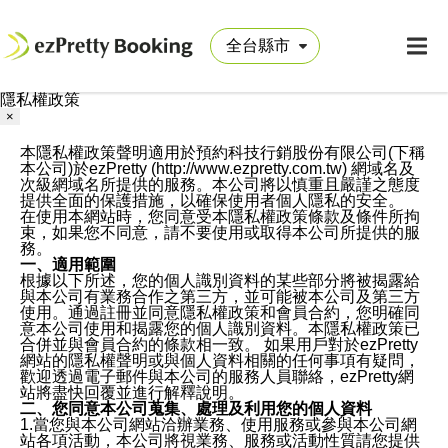
隱私權政策
×
本隱私權政策聲明適用於預約科技行銷股份有限公司(下稱
本公司)於ezPretty (http://www.ezpretty.com.tw) 網域名及
次級網域名所提供的服務。本公司將以慎重且嚴謹之態度
提供全面的保護措施，以確保使用者個人隱私的安全。
在使用本網站時，您同意受本隱私權政策條款及條件所拘
束，如果您不同意，請不要使用或取得本公司所提供的服
務。
一、適用範圍
根據以下所述，您的個人識別資料的某些部分將被揭露給
與本公司有業務合作之第三方，並可能被本公司及第三方
使用。通過註冊並同意隱私權政策和會員合約，您明確同
意本公司使用和揭露您的個人識別資料。本隱私權政策已
合併並與會員合約的條款相一致。 如果用戶對於ezPretty
網站的隱私權聲明或與個人資料相關的任何事項有疑問，
歡迎透過電子郵件與本公司的服務人員聯絡，ezPretty網
站將盡快回覆並進行解釋說明。
二、您同意本公司蒐集、處理及利用您的個人資料
1.當您與本公司網站洽辦業務、使用服務或參與本公司網
站各項活動，本公司將視業務、服務或活動性質請您提供