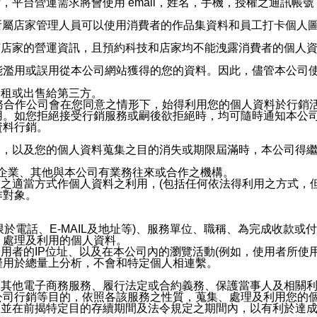
，平台營運需求將會使用 email，姓名，手機，授權之通訊
供所屬店家管理人員可以使用消費者的作品集資料和員工打卡個人圖像
何店家的營運資訊，且預約科技和店家均不能洩露消費者的個人
能濫用或誤用從本公司網站獲得的您的資料。因此，儘管本公司
出租或出售給第三方。
業務合作公司會在您同意之情形下，始得利用您的個人資料於行銷
用。如您拒絕接受行銷服務或嗣後欲拒絕時，均可隨時通知本公
資料行銷。
內，以及您的個人資料蒐集之目的消失或期限屆滿時，本公司得
係企業、其他與本公司有業務往來或合作之機構。
技之適當方式作個人資料之利用，(包括任何依法得利用之方式，
作對象。
限於電話、E-MAIL及地址等)、服務單位、職稱、為完成收款
、處理及利用的個人資料。
使用者的IP位址、以及在本公司內的瀏覽活動(例如，使用者所使
僅用於總量上分析，不會和特定個人相連繫。
及其他電子商務服務、履行法定或合約義務、保護當事人及相關
公司行銷等目的，依照各該服務之性質，蒐集、處理及利用您的
，並在前揭特定目的存續期間及法令規定之期間內，以有利於達成