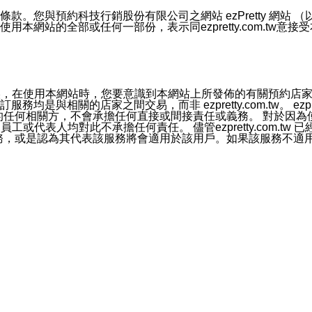
號碼比對相符。
息。
預約科技行銷股份有限公司之網站 ezPretty 網站 （以下皆稱 
網站的全部或任何一部份，表示同ezpretty.com.tw意
的資訊均無誤，在使用本網站時，您要意識到本網站上所發佈的有關預
官方帳號或認證官方帳號的通知型訊息。
相關的店家之間交易，而非 ezpretty.com.tw。 ezpr
屬於買賣行為的任何相關方，不會承擔任何直接或間接責任或義務。 
人員、員工或代表人均對此不承擔任何責任。 儘管ezpretty.co
薦的服務，或是認為其代表該服務將會適用於該用戶。如果該服務不適用於您，
有一部無效時，不影響其他條款之效力。 本條款如有未盡之處，雙方
的合法年齡。可以針對您在使用本網站時產生的任何責任，形成有約束