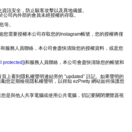
強化資訊安全，防止駭客攻擊以及異地備援。
免於公司內外部的會員未經授權的存取。
訊息等。
用此功能您需要授權本公司存取您的Instagram帳號，您的授權將僅
透過電子郵件和服務人員聯絡，本公司會盡快清除您的授權資料，或是您
。
l protected]
)和服務人員聯絡，本公司會盡快清除您的帳號和
上看到隱私權聲明連結旁的 "updated" 註記。如果聲明的
期檢視隱私權聲明，以得知 ezPretty 網站如何保護您
若您是與他人共享電腦或使用公共電腦，切記要關閉瀏覽器視
依照該資料或電子郵件所指示之方法、說明或功能連結，隨時
者，將可收到通知型訊息。