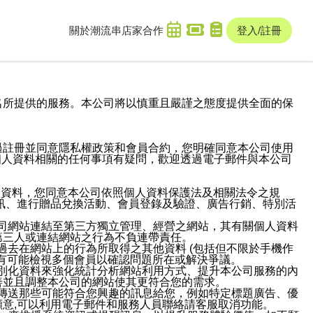
關於潮流串
店家合作
登入/註冊
域名及次級網域名所提供的服務。本公司將以慎重且嚴謹之態度提供全面的保
過註冊並同意隱私權政策和會員合約，您明確同意本公司使用
與個人資料相關的任何事項有疑問，歡迎透過電子郵件與本公司
人資料，您同意本公司依照個人資料保護法及相關法令之規
訊、進行贈品兌換活動、會員登錄及驗證、廣告行銷、特別活
本公司網站連結至第三方獨立管理、經營之網站，其有關個人資料
第三人或連結網站之行為不負連帶責任。
或過去在網站上的行為所取得之其他資料 (包括但不限於手機作
也有可能檢視多個會員以確認問題所在或解決爭議。
識別化資料來強化統計分析網站利用方式、提升本公司服務的內
善並且調整本公司的網站使其更符合您的需求。
並傳送那些可能符合您興趣的訊息給您，例如特定標題廣告、優
意,可以利用電子郵件和服務人員聯絡請客服取消功能。