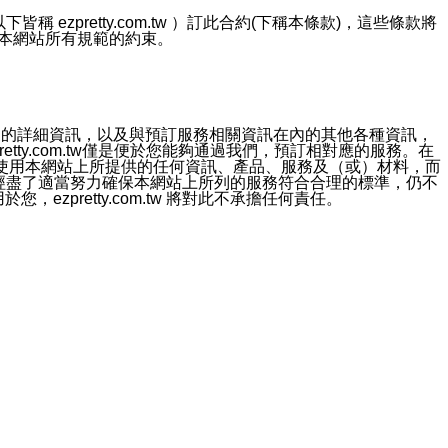
ezpretty.com.tw ）訂此合約(下稱本條款)，這些條款將
接受本網站所有規範的約束。
約店家的詳細資訊，以及與預訂服務相關資訊在內的其他各種資訊，
etty.com.tw僅是便於您能夠通過我們，預訂相對應的服務。在
對於因為使用本網站上所提供的任何資訊、產品、服務及（或）材料，而
m.tw 已經盡了適當努力確保本網站上所列的服務符合合理的標準，仍不
ezpretty.com.tw 將對此不承擔任何責任。
均應依誠實信用、平等互惠原則，共商解決之道。
力的法律責任。您理解使用本網站時及他人使用您的登錄資訊使用本