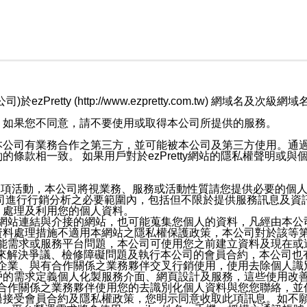
retty (http://www.ezpretty.com.tw) 網
，如果您不同意，請不要使用或取得本公司所提供的服務。
本公司有業務合作之第三方，並可能被本公司及第三方使用。通
條款相一致。 如果用戶對於ezPretty網站的隱私權聲明或
各項活動，本公司將視業務、服務或活動性質請您提供必要的個
公司進行行銷分析之必要範圍內，包括但不限於提供服務訊息及資
、處理及利用您的個人資料。
etty網站連結與介接的網站，也可能蒐集您個人的資料，凡經由
資料處理措施不適用本網站之隱私權保護政策，本公司對於該等
服務功能需求或服務平台問題，本公司可使用您之前建立資料及現在
，來解決爭議、檢修障礙問題及執行本公司的會員合約，本公司
關係企業、與有合作關係之業務夥伴交叉行銷使用，使用去除個人
戶的需求定義個人化製服務介面、網頁設計及服務，這些使用改
與有合作關係之業務夥伴使用您的去識別化個人資料與您您聯絡，
接受會員合約及隱私權政策，您明示同意收取此項訊息。如不願