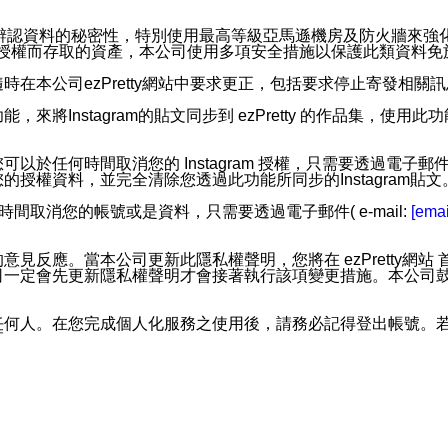
。
您個人辨認資料的秘密性，特別使用最高等級亞馬遜機房及防火牆來
失及未經授權而存取的資產，本公司使用多項安全措施以保護此類資料
在本公司ezPretty網站中要求更正，包括要求停止寄發相關
步功能，來將Instagram的貼文同步到 ezPretty 的作品集，使
步功能，您可以於任何時間取消您的 Instagram 授權，只需要
授權資料，並完全清除您透過此功能所同步的Instagram貼文
時間取消您的帳號或是資料，只需要透過電子郵件( e-mail:
[emai
應。當本公司更新此隱私權聲明，您將在 ezPretty網站 首頁
定會先更新隱私權聲明才會接著執行該項變更措施。本公司鼓勵您定
任何人。在您完成個人化服務之使用後，請務必記得登出帳號。
區。
並傳送或宣傳本網站各項服務之資料或電子郵件供您參考。您能
入本公司/本服務好友，您仍可接收到通知型訊息。
限，以廣告或其他目的的訊息皆不會被傳送。滿足以下三個條件