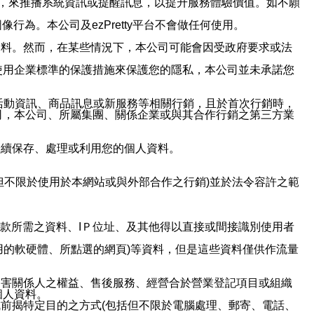
帳號，來推播系統資訊或提醒訊息，以提升服務體驗價值。如不願
行為。本公司及ezPretty平台不會做任何使用。
資料。然而，在某些情況下，本公司可能會因受政府要求或法
使用企業標準的保護措施來保護您的隱私，本公司並未承諾您
活動資訊、商品訊息或新服務等相關行銷，且於首次行銷時，
司，本公司、所屬集團、關係企業或與其合作行銷之第三方業
繼續保存、處理或利用您的個人資料。
但不限於使用於本網站或與外部合作之行銷)並於法令容許之範
或付款所需之資料、IＰ位址、及其他得以直接或間接識別使用者
用的軟硬體、所點選的網頁)等資料，但是這些資料僅供作流量
利害關係人之權益、售後服務、經營合於營業登記項目或組織
個人資料。
前揭特定目的之方式(包括但不限於電腦處理、郵寄、電話、