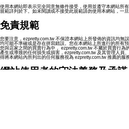
1.LINE 帳號設定的電話號碼與本公司/本服務所傳來的電話
2.該 LINE 帳號已在 LINE APP 設定中，同意接收通知型訊
使用本網站即表示完全同意無條件接受，使用並遵守本網站所有條款。您與
3.LINE 帳號未封鎖傳送訊息之 LINE 官方帳號。
規範詳列於下。如未閱讀或不接受此規範請勿使用本網站，一旦使用本
欲變更通知型訊息的設定，操作如下：
1.點選「主頁」＞「設定」
免責規範
2.點選「隱私設定」
3.點選「提供使用資料」
4.點選「LINE通知型訊息」
5.開關「接收LINE通知型訊息」
您要注意，ezpretty.com.tw 不保證本網站上所發佈
❗️關閉「接收通知型訊息」後，將不會接收到來自任何企業
均可能不準確或是存在拼寫錯誤。您在本網站上所進行的所有預訂服務均是與
您與店家之間的買賣行為中， ezpretty.com.tw 不
產生或導致的任何損失或損害，ezpretty.com.tw 及其管理
得將本網站內所列出的任何服務視為 ezpretty.com.tw 推
網站使用者的守法義務及承諾
本條款構成您與 ezPretty 間之有效契約。 本條款中如
年齡和責任
你向 ezpretty.com.tw您確認您已經達到使用本網站
網站時所產生的交易責任。