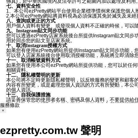
傳真)，於中華民國境內及法令許可之範圍內加以處理及利用
七、資料安全性
1、本公司ezPretty網站平台使用企業標準慣例來保護
2.本公司ezPretty網站將資料視為必須保護其免於滅
八、查詢或更正的方式
用戶個人資料有變更、或發現個人資料不正確的時候，可以隨時
九、Instagram貼文同步功能
您可以透過ezPretty店家系統後台所提供Instagram貼文同
用於同步您的貼文至店家系統。
十、取消Instagram授權方式
如果您有使用ezPretty網站所提供Instagram貼文同
可以登入店家系統後台使用取消授權功能，系統將立即清除您的
十一、取消帳號資料方式
如果您有使用本公司ezPretty網站所提供功能，您可以於任何
相關資料。
十二、隱私權聲明的更新
本公司將不定時更新隱私權聲明，以反映服務的變更和顧客的意見反
內容有所變更，或是處理您個人資訊的方式有所變動，本公司一
的個人資訊。
十三、自我保護措施
請妥善保管您的使用者名稱、密碼及個人資料，不要提供給
窗，以防止他人讀取您的個人資料、信件或進入所機關管理
服務條款
十四、傳送宣傳本站資訊或電子郵件之政策
×
您同意本公司網站，透過您所提供的郵件地址與您取得聯絡
停止接收這些資料或電子郵件。
十五、訊息通知
ezpretty.com.tw 聲明
本公司/本服務將以通知型訊息傳送重要訊息給您。即使未加
本公司/本服務傳送之通知型訊息以對您有效且重要的訊息為