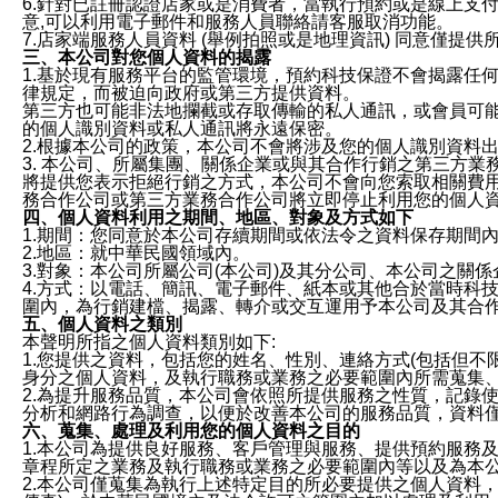
6.針對已註冊認證店家或是消費者，當執行預約或是線上支付
意,可以利用電子郵件和服務人員聯絡請客服取消功能。
7.店家端服務人員資料 (舉例拍照或是地理資訊) 同意僅提
三、本公司對您個人資料的揭露
1.基於現有服務平台的監管環境，預約科技保證不會揭露任
律規定，而被迫向政府或第三方提供資料。
第三方也可能非法地攔截或存取傳輸的私人通訊，或會員可
的個人識別資料或私人通訊將永遠保密。
2.根據本公司的政策，本公司不會將涉及您的個人識別資料
3. 本公司、所屬集團、關係企業或與其合作行銷之第三方
將提供您表示拒絕行銷之方式，本公司不會向您索取相關費
務合作公司或第三方業務合作公司將立即停止利用您的個人
四、個人資料利用之期間、地區、對象及方式如下
1.期間：您同意於本公司存續期間或依法令之資料保存期間
2.地區：就中華民國領域內。
3.對象：本公司所屬公司(本公司)及其分公司、本公司之關
4.方式：以電話、簡訊、電子郵件、紙本或其他合於當時科
圍內，為行銷建檔、揭露、轉介或交互運用予本公司及其合
五、個人資料之類別
本聲明所指之個人資料類別如下:
1.您提供之資料，包括您的姓名、性別、連絡方式(包括但不
身分之個人資料，及執行職務或業務之必要範圍內所需蒐集
2.為提升服務品質，本公司會依照所提供服務之性質，記錄
分析和網路行為調查，以便於改善本公司的服務品質，資料
六、蒐集、處理及利用您的個人資料之目的
1.本公司為提供良好服務、客戶管理與服務、提供預約服務
章程所定之業務及執行職務或業務之必要範圍內等以及為本
2.本公司僅蒐集為執行上述特定目的所必要提供之個人資料