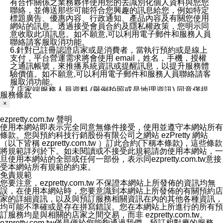
有合作關係之業務夥伴使用您的去識別化個人資料與您您
聯絡，並傳送那些可能符合您興趣的訊息給您，例如特定
標題廣告、優惠內容、行政通知、產品內容及有關您使用
網站的訊息。透過接受會員合約及隱私權政策，您明示同
意收取此項訊息。如不願意,可以利用電子郵件和服務人員
聯絡請客服取消功能。
6.針對已註冊認證店家或是消費者，當執行預約或是線上
支付，平台營運需求將會使用 email，姓名，手機，授權
之通訊帳號，來推播系統資訊或提醒訊息，以提升服務體
驗價值。如不願意,可以利用電子郵件和服務人員聯絡請客
服取消功能。
7.店家端服務人員資料 (舉例拍照或是地理資訊) 同意僅提
服務條款
供所屬店家管理人員可以使用消費者的作品集資料和員工
×
打卡個人圖像行為。本公司及ezPretty平台不會做任何使
用。
ezpretty.com.tw 聲明
三、本公司對您個人資料的揭露
使用本網站即表示完全同意無條件接受，使用並遵守本網站所有
1.基於現有服務平台的監管環境，預約科技保證不會揭露
條款。您與預約科技行銷股份有限公司之網站 ezPretty 網站
任何店家的營運資訊，且預約科技和店家均不能洩露消費
（以下皆稱 ezpretty.com.tw ）訂此合約(下稱本條款)，這些條款
者的個人資料。然而，在某些情況下，本公司可能會因受
將規範詳列於下。如未閱讀或不接受此規範請勿使用本網站，一
政府要求或法律規定，而被迫向政府或第三方提供資料。
旦使用本網站的全部或任何一部份，表示同ezpretty.com.tw意接
第三方也可能非法地攔截或存取傳輸的私人通訊，或會員
受本網站所有規範的約束。
可能濫用或誤用從本公司網站獲得的您的資料。因此，儘
免責規範
管本公司使用企業標準的保護措施來保護您的隱私，本公
您要注意，ezpretty.com.tw 不保證本網站上所發佈的資訊均無
司並未承諾您的個人識別資料或私人通訊將永遠保密。
誤，在使用本網站時，您要意識到本網站上所發佈的有關預約店
2.根據本公司的政策，本公司不會將涉及您的個人識別資
家的詳細資訊，以及與預訂服務相關資訊在內的其他各種資訊，
料出租或出售給第三方。
均可能不準確或是存在拼寫錯誤。您在本網站上所進行的所有預
3. 本公司、所屬集團、關係企業或與其合作行銷之第三方
訂服務均是與相關的店家之間交易，而非 ezpretty.com.tw。
業務合作公司會在您同意之情形下，始得利用您的個人資
ezpretty.com.tw僅是便於您能夠通過我們，預訂相對應的服務。