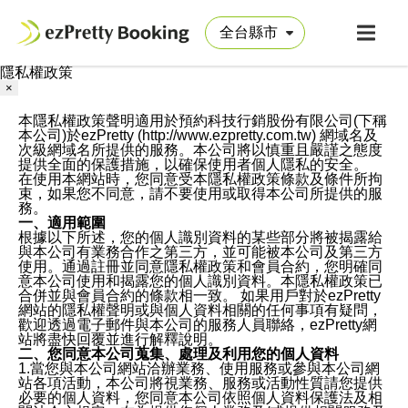
隱私權政策
×
本隱私權政策聲明適用於預約科技行銷股份有限公司(下稱
本公司)於ezPretty (http://www.ezpretty.com.tw) 網域名及
次級網域名所提供的服務。本公司將以慎重且嚴謹之態度
提供全面的保護措施，以確保使用者個人隱私的安全。
在使用本網站時，您同意受本隱私權政策條款及條件所拘
束，如果您不同意，請不要使用或取得本公司所提供的服
務。
一、適用範圍
根據以下所述，您的個人識別資料的某些部分將被揭露給
與本公司有業務合作之第三方，並可能被本公司及第三方
使用。通過註冊並同意隱私權政策和會員合約，您明確同
意本公司使用和揭露您的個人識別資料。本隱私權政策已
合併並與會員合約的條款相一致。 如果用戶對於ezPretty
網站的隱私權聲明或與個人資料相關的任何事項有疑問，
歡迎透過電子郵件與本公司的服務人員聯絡，ezPretty網
站將盡快回覆並進行解釋說明。
二、您同意本公司蒐集、處理及利用您的個人資料
1.當您與本公司網站洽辦業務、使用服務或參與本公司網
站各項活動，本公司將視業務、服務或活動性質請您提供
必要的個人資料，您同意本公司依照個人資料保護法及相