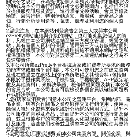
關法令之規定，在為提供您個人業務及/或提供相關服務及
活動或為本公司進行行銷分析之必要範圍內，包括但不限
於提供服務訊息及資訊、進行贈品兌換活動、會員登錄及
驗證、廣告行銷、特別活動通知、新服務、新產品之通
知、行銷分析等用途等，蒐集、處理及利用您的個人資
料。
2.請您注意，在本網站刊登廣告之第三人或與本公司
ezPretty網站連結與介接的網站，也可能蒐集您個人的資
料，凡經由本公司網站連結至第三方獨立管理、經營之網
站，其有關個人資料的保護，適用第三方或各該網站個別
的隱私權保護政策，其資料處理措施不適用本網站之隱私
權保護政策，本公司對於該等第三人或連結網站之行為不
負連帶責任。
3.本公司所屬ezPretty平台根據店家或消費者所要求的服務
功能需求或服務平台問題，本公司可使用您之前建立資料
及現在或過去在網站上的行為所取得之其他資料 (包括但
不限於手機作業系統、手機型號、手機帳號、APP設定參
數及其他資料)，來解決爭議、檢修障礙問題及執行本公司
的會員合約，本公司也有可能檢視多個會員以確認問題所
在或解決爭議。
4.您(店家或消費者)同意本公司之營運平台、集團內部、關
係企業、與有合作關係之業務夥伴交叉行銷使用，使用去
除個人識別化資料來強化統計分析網站利用方式、提升本
公司服務的內容及產品，進而提升本公司的市場行銷及促
銷、並且根據客戶的需求定義個人化製服務介面、網頁設
計及服務，這些使用改善並且調整本公司的網站使其更符
合您的需求。
5.您同意您(店家或消費者)本公司集團內部、關係企業、與