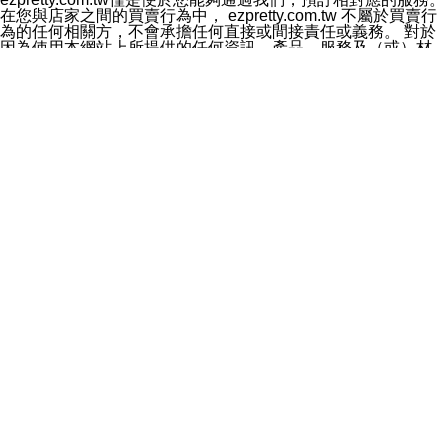
料於行銷活動資訊、商品訊息或新服務等相關行銷，且於
在您與店家之間的買賣行為中， ezpretty.com.tw 不屬於買賣行
首次行銷時，將提供您表示拒絕行銷之方式，本公司不會
為的任何相關方，不會承擔任何直接或間接責任或義務。 對於
向您索取相關費用。如您拒絕接受行銷服務或嗣後欲拒絕
因為使用本網站上所提供的任何資訊、產品、服務及（或）材
時，均可隨時通知本公司，本公司、所屬集團、關係企業
料，而產生或導致的任何損失或損害，ezpretty.com.tw 及其管
或與其合作行銷之第三方業務合作公司或第三方業務合作
理人員、員工或代表人均對此不承擔任何責任。 儘管
公司將立即停止利用您的個人資料行銷。
ezpretty.com.tw 已經盡了適當努力確保本網站上所列的服務符
四、個人資料利用之期間、地區、對象及方式如下
合合理的標準，仍不得將本網站內所列出的任何服務視為
1.期間：您同意於本公司存續期間或依法令之資料保存期
ezpretty.com.tw 推薦的服務，或是認為其代表該服務將會適用
間內，以及您的個人資料蒐集之目的消失或期限屆滿時，
於該用戶。如果該服務不適用於您，ezpretty.com.tw 將對此不
本公司得繼續保存、處理或利用您的個人資料。
承擔任何責任。
2.地區：就中華民國領域內。
網站使用者的守法義務及承諾
3.對象：本公司所屬公司(本公司)及其分公司、本公司之關
本條款構成您與 ezPretty 間之有效契約。 本條款中如有一部無
係企業、其他與本公司有業務往來或合作之機構。
效時，不影響其他條款之效力。 本條款如有未盡之處，雙方均
4.方式：以電話、簡訊、電子郵件、紙本或其他合於當時
應依誠實信用、平等互惠原則，共商解決之道。
科技之適當方式作個人資料之利用，(包括任何依法得利用
年齡和責任
之方式，但不限於使用於本網站或與外部合作之行銷)並於
你向 ezpretty.com.tw您確認您已經達到使用本網站的合法年
法令容許之範圍內，為行銷建檔、揭露、轉介或交互運用
齡。可以針對您在使用本網站時產生的任何責任，形成有約束力
予本公司及其合作對象。
的法律責任。您理解使用本網站時及他人使用您的登錄資訊使用
五、個人資料之類別
本網站時所產生的交易責任。
本聲明所指之個人資料類別如下:
網站連結
1.您提供之資料，包括您的姓名、性別、連絡方式(包括但
本網站可能包含有通往ezpretty.com.tw以外的其他方所運營網站
不限於電話、E-MAIL及地址等)、服務單位、職稱、為完
的超連結。此類超連結僅提供用於參考。此類網站不是由
成收款或付款所需之資料、IＰ位址、及其他得以直接或間
ezpretty.com.tw 控制，我們對其內容不承擔任何責任。在本網
接識別使用者身分之個人資料，及執行職務或業務之必要
站上加入通往此類網站的超連結，並非暗示我們贊同此類網站上
範圍內所需蒐集、處理及利用的個人資料。
的材料或是與其經營人之間存在任何聯繫。
2.為提升服務品質，本公司會依照所提供服務之性質，記
智慧財產權聲明
錄使用者的IP位址、以及在本公司內的瀏覽活動(例如，使
本網站上的所有資訊、內容、圖片、文字、聲音、圖像22、按
用者所使用的軟硬體、所點選的網頁)等資料，但是這些資
鈕、商標、服務標章及商品名稱均受中華民國國家法律及國際條